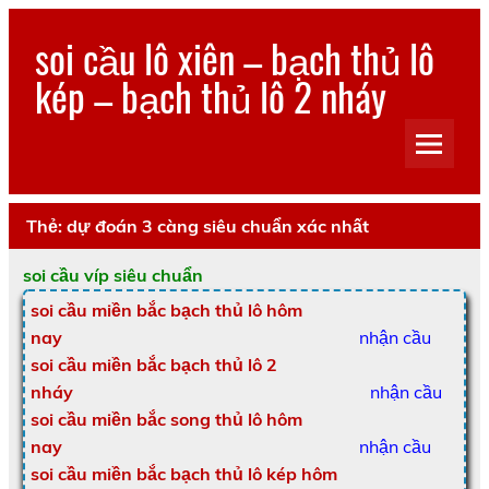
Skip
to
soi cầu lô xiên – bạch thủ lô
content
kép – bạch thủ lô 2 nháy
soi cầu lô xiên – bạch thủ lô kép – bạch thủ lô 2 nháy
Thẻ:
dự đoán 3 càng siêu chuẩn xác nhất
soi cầu víp siêu chuẩn
soi cầu miền bắc bạch thủ lô hôm
nay
nhận cầu
soi cầu miền bắc bạch thủ lô 2
nháy
nhận cầu
soi cầu miền bắc song thủ lô hôm
nay
nhận cầu
soi cầu miền bắc bạch thủ lô kép hôm