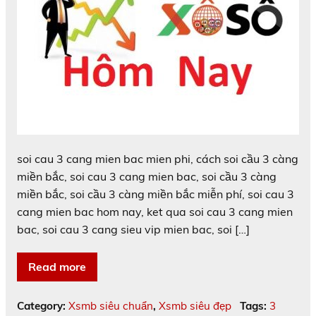
soi cau 3 cang mien bac mien phi, cách soi cầu 3 càng
miền bắc, soi cau 3 cang mien bac, soi cầu 3 càng
miền bắc, soi cầu 3 càng miền bắc miễn phí, soi cau 3
cang mien bac hom nay, ket qua soi cau 3 cang mien
bac, soi cau 3 cang sieu vip mien bac, soi […]
Read more
Category:
Xsmb siêu chuẩn
,
Xsmb siêu đẹp
Tags:
3