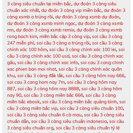
3 càng siêu chuẩn tại miền bắc
,
dự đoán 3 càng siêu
chuẩn xác nhất
,
dự đoán 3 càng vip miền bắc
,
dự đoán 3
càng xsmb a trúng rồi
,
dự đoán 3 càng xsmb dự đoán
,
dự đoán 3 càng xsmb minh ngọc
,
dự đoán 3 càng xsmb
mn
,
dự đoán 3 càng xsmb remix
,
dự đoán 3 càng xsmb
rong bach kim
,
miền bắc cặp 3 càng víp
,
soi cầu 3 càng
247 miễn phí
,
soi cầu 3 càng a trúng rồi
,
soi cầu 3 càng
chính xác 100 hôm
,
soi cầu 3 càng chính xác 100 lei
,
soi
cầu 3 càng chính xác 100 usd
,
soi cầu 3 càng chinh xac
gấu
,
soi cầu 3 càng chinh xac info
,
soi cau 3 cang chinh
xac phien ban moi nhat
,
soi cầu 3 càng chính xác quân
khu
,
soi cầu 3 càng đắk lắk
,
soi cầu 3 càng hôm nay 666
,
soi cau 3 cang hom nay 7m
,
soi cầu 3 càng hôm nay
887
,
soi cầu 3 càng hôm nay 8888
,
soi cầu 3 càng hôm
nay 90
,
soi cầu 3 càng miền bắc 666
,
soi cầu 3 càng
miền bắc ebook
,
soi cầu 3 càng miền bắc quảng bình
,
soi
cầu 3 càng miền bắc vip
,
soi cầu 3 càng siêu chuẩn 100
,
soi cầu 3 càng siêu chuẩn 6 cà mau
,
soi cầu 3 càng siêu
chuẩn dẫn
,
soi cầu 3 càng siêu chuẩn indonesia
,
soi cầu
3 càng siêu chuẩn org
,
soi cầu 3 càng siêu chuẩn tỷ lệ