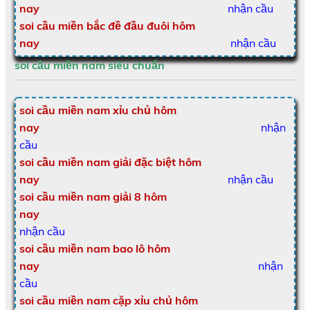
nay
nhận cầu
soi cầu miền bắc đề đầu đuôi hôm
nay
nhận cầu
soi cầu miền nam siêu chuẩn
soi cầu miền nam xỉu chủ hôm
nay
nhận
cầu
soi cầu miền nam giải đặc biệt hôm
nay
nhận cầu
soi cầu miền nam giải 8 hôm
nay
nhận cầu
soi cầu miền nam bao lô hôm
nay
nhận
cầu
soi cầu miền nam cặp xỉu chủ hôm