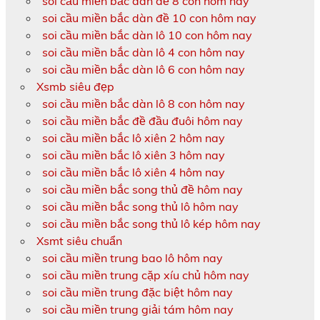
soi cầu miền bắc dàn đề 8 con hôm nay
soi cầu miền bắc dàn đề 10 con hôm nay
soi cầu miền bắc dàn lô 10 con hôm nay
soi cầu miền bắc dàn lô 4 con hôm nay
soi cầu miền bắc dàn lô 6 con hôm nay
Xsmb siêu đẹp
soi cầu miền bắc dàn lô 8 con hôm nay
soi cầu miền bắc đề đầu đuôi hôm nay
soi cầu miền bắc lô xiên 2 hôm nay
soi cầu miền bắc lô xiên 3 hôm nay
soi cầu miền bắc lô xiên 4 hôm nay
soi cầu miền bắc song thủ đề hôm nay
soi cầu miền bắc song thủ lô hôm nay
soi cầu miền bắc song thủ lô kép hôm nay
Xsmt siêu chuẩn
soi cầu miền trung bao lô hôm nay
soi cầu miền trung cặp xíu chủ hôm nay
soi cầu miền trung đặc biệt hôm nay
soi cầu miền trung giải tám hôm nay