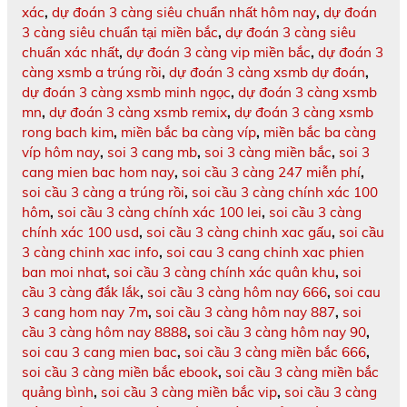
xác
,
dự đoán 3 càng siêu chuẩn nhất hôm nay
,
dự đoán
3 càng siêu chuẩn tại miền bắc
,
dự đoán 3 càng siêu
chuẩn xác nhất
,
dự đoán 3 càng vip miền bắc
,
dự đoán 3
càng xsmb a trúng rồi
,
dự đoán 3 càng xsmb dự đoán
,
dự đoán 3 càng xsmb minh ngọc
,
dự đoán 3 càng xsmb
mn
,
dự đoán 3 càng xsmb remix
,
dự đoán 3 càng xsmb
rong bach kim
,
miền bắc ba càng víp
,
miền bắc ba càng
víp hôm nay
,
soi 3 cang mb
,
soi 3 càng miền bắc
,
soi 3
cang mien bac hom nay
,
soi cầu 3 càng 247 miễn phí
,
soi cầu 3 càng a trúng rồi
,
soi cầu 3 càng chính xác 100
hôm
,
soi cầu 3 càng chính xác 100 lei
,
soi cầu 3 càng
chính xác 100 usd
,
soi cầu 3 càng chinh xac gấu
,
soi cầu
3 càng chinh xac info
,
soi cau 3 cang chinh xac phien
ban moi nhat
,
soi cầu 3 càng chính xác quân khu
,
soi
cầu 3 càng đắk lắk
,
soi cầu 3 càng hôm nay 666
,
soi cau
3 cang hom nay 7m
,
soi cầu 3 càng hôm nay 887
,
soi
cầu 3 càng hôm nay 8888
,
soi cầu 3 càng hôm nay 90
,
soi cau 3 cang mien bac
,
soi cầu 3 càng miền bắc 666
,
soi cầu 3 càng miền bắc ebook
,
soi cầu 3 càng miền bắc
quảng bình
,
soi cầu 3 càng miền bắc vip
,
soi cầu 3 càng