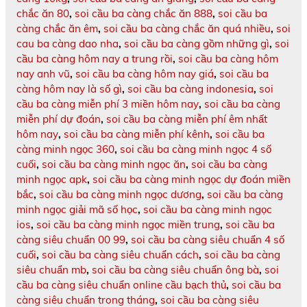
chắc ăn 80
,
soi cầu ba càng chắc ăn 888
,
soi cầu ba
càng chắc ăn êm
,
soi cầu ba càng chắc ăn quá nhiều
,
soi
cau ba càng dao nha
,
soi cầu ba càng gồm những gì
,
soi
cầu ba càng hôm nay a trung rồi
,
soi cầu ba càng hôm
nay anh vũ
,
soi cầu ba càng hôm nay giá
,
soi cầu ba
càng hôm nay là số gì
,
soi cầu ba càng indonesia
,
soi
cầu ba càng miễn phí 3 miền hôm nay
,
soi cầu ba càng
miễn phí dự đoán
,
soi cầu ba càng miễn phí êm nhất
hôm nay
,
soi cầu ba càng miễn phí kênh
,
soi cầu ba
càng minh ngọc 360
,
soi cầu ba càng minh ngọc 4 số
cuối
,
soi cầu ba càng minh ngọc ăn
,
soi cầu ba càng
minh ngọc apk
,
soi cầu ba càng minh ngọc dự đoán miền
bắc
,
soi cầu ba càng minh ngọc dương
,
soi cầu ba càng
minh ngọc giải mã số học
,
soi cầu ba càng minh ngọc
ios
,
soi cầu ba càng minh ngọc miền trung
,
soi cầu ba
càng siêu chuẩn 00 99
,
soi cầu ba càng siêu chuẩn 4 số
cuối
,
soi cầu ba càng siêu chuẩn cách
,
soi cầu ba càng
siêu chuẩn mb
,
soi cầu ba càng siêu chuẩn ông bà
,
soi
cầu ba càng siêu chuẩn online cầu bạch thủ
,
soi cầu ba
càng siêu chuẩn trong tháng
,
soi cầu ba càng siêu