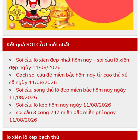
Kết quả SOI CẦU mới nhất
Soi cầu lô xiên đẹp nhất hôm nay – soi cầu lô xiên
đẹp ngày 11/08/2026
Cách soi cầu đề miền bắc hôm nay từ cao thủ xổ
số ngày 11/08/2026
Soi cầu song thủ lô đẹp miền bắc hôm nay ngày
11/08/2026
Soi cầu lô kép hôm nay ngày 11/08/2026
soi cầu 3 càng 247 miền bắc miễn phí ngày
11/08/2026
lo xiên lô kép bạch thủ