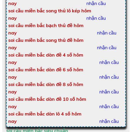
nay
nhận cầu
soi cầu miền bắc song thủ lô kép hôm
nay
nhận cầu
soi cầu miền bắc bạch thủ đề hôm
nay
nhận cầu
soi cầu miền bắc song thủ đề hôm
nay
nhận cầu
soi cầu miền bắc dàn đề 4 số hôm
nay
nhận cầu
soi cầu miền bắc dàn đề 6 số hôm
nay
nhận cầu
soi cầu miền bắc dàn đề 8 số hôm
nay
nhận cầu
soi cầu miền bắc dàn đề 10 số hôm
nay
nhận cầu
soi cầu miền bắc dàn lô 4 số hôm
nay
nhận cầu
soi cầu miền bắc siêu chuẩn