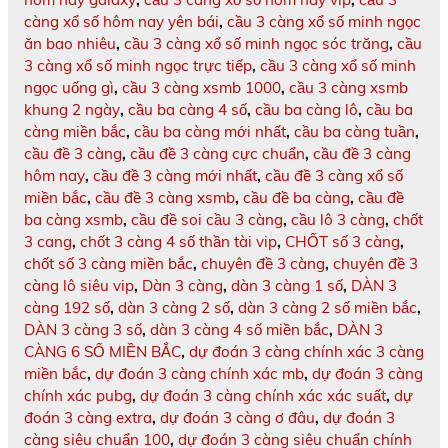
càng xổ số hôm nay yên bái
,
cầu 3 càng xổ số minh ngọc
ăn bao nhiêu
,
cầu 3 càng xổ số minh ngọc sóc trăng
,
cầu
3 càng xổ số minh ngọc trực tiếp
,
cầu 3 càng xổ số minh
ngọc uống gì
,
cầu 3 càng xsmb 1000
,
cầu 3 càng xsmb
khung 2 ngày
,
cầu ba càng 4 số
,
cầu ba càng lô
,
cầu ba
càng miền bắc
,
cầu ba càng mới nhất
,
cầu ba càng tuần
,
cầu đề 3 càng
,
cầu đề 3 càng cực chuẩn
,
cầu đề 3 càng
hôm nay
,
cầu đề 3 càng mới nhất
,
cầu đề 3 càng xổ số
miền bắc
,
cầu đề 3 càng xsmb
,
cầu đề ba càng
,
cầu đề
ba càng xsmb
,
cầu đề soi cầu 3 càng
,
cầu lô 3 càng
,
chốt
3 cang
,
chốt 3 càng 4 số thần tài vip
,
CHỐT số 3 càng
,
chốt số 3 càng miền bắc
,
chuyên đề 3 càng
,
chuyên đề 3
càng lô siêu vip
,
Dàn 3 càng
,
dàn 3 càng 1 số
,
DÀN 3
càng 192 số
,
dàn 3 càng 2 số
,
dàn 3 càng 2 số miền bắc
,
DÀN 3 càng 3 số
,
dàn 3 càng 4 số miền bắc
,
DÀN 3
CÀNG 6 SỐ MIỀN BẮC
,
dự đoán 3 càng chính xác 3 càng
miền bắc
,
dự đoán 3 càng chính xác mb
,
dự đoán 3 càng
chính xác pubg
,
dự đoán 3 càng chính xác xác suất
,
dự
đoán 3 càng extra
,
dự đoán 3 càng ơ đâu
,
dự đoán 3
càng siêu chuẩn 100
,
dự đoán 3 càng siêu chuẩn chính