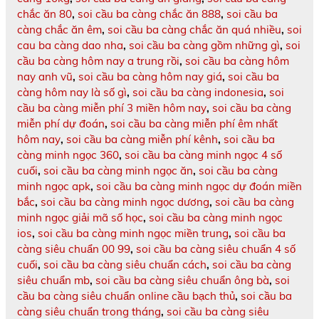
chắc ăn 80
,
soi cầu ba càng chắc ăn 888
,
soi cầu ba
càng chắc ăn êm
,
soi cầu ba càng chắc ăn quá nhiều
,
soi
cau ba càng dao nha
,
soi cầu ba càng gồm những gì
,
soi
cầu ba càng hôm nay a trung rồi
,
soi cầu ba càng hôm
nay anh vũ
,
soi cầu ba càng hôm nay giá
,
soi cầu ba
càng hôm nay là số gì
,
soi cầu ba càng indonesia
,
soi
cầu ba càng miễn phí 3 miền hôm nay
,
soi cầu ba càng
miễn phí dự đoán
,
soi cầu ba càng miễn phí êm nhất
hôm nay
,
soi cầu ba càng miễn phí kênh
,
soi cầu ba
càng minh ngọc 360
,
soi cầu ba càng minh ngọc 4 số
cuối
,
soi cầu ba càng minh ngọc ăn
,
soi cầu ba càng
minh ngọc apk
,
soi cầu ba càng minh ngọc dự đoán miền
bắc
,
soi cầu ba càng minh ngọc dương
,
soi cầu ba càng
minh ngọc giải mã số học
,
soi cầu ba càng minh ngọc
ios
,
soi cầu ba càng minh ngọc miền trung
,
soi cầu ba
càng siêu chuẩn 00 99
,
soi cầu ba càng siêu chuẩn 4 số
cuối
,
soi cầu ba càng siêu chuẩn cách
,
soi cầu ba càng
siêu chuẩn mb
,
soi cầu ba càng siêu chuẩn ông bà
,
soi
cầu ba càng siêu chuẩn online cầu bạch thủ
,
soi cầu ba
càng siêu chuẩn trong tháng
,
soi cầu ba càng siêu