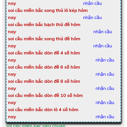
nay
nhận cầu
soi cầu miền bắc song thủ lô kép hôm
nay
nhận cầu
soi cầu miền bắc bạch thủ đề hôm
nay
nhận cầu
soi cầu miền bắc song thủ đề hôm
nay
nhận cầu
soi cầu miền bắc dàn đề 4 số hôm
nay
nhận cầu
soi cầu miền bắc dàn đề 6 số hôm
nay
nhận cầu
soi cầu miền bắc dàn đề 8 số hôm
nay
nhận cầu
soi cầu miền bắc dàn đề 10 số hôm
nay
nhận cầu
soi cầu miền bắc dàn lô 4 số hôm
nay
nhận cầu
soi cầu miền bắc siêu chuẩn