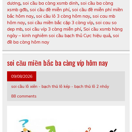
dương
,
soi cầu ba càng xsmb dinh
,
soi cầu ba càng
xsmb gđb
,
soi cầu đề miễn phí
,
soi cầu đề miễn phí miền
bắc hôm nay
,
soi cầu lô 3 càng hôm nay
,
soi cau mb
hôm nay
,
soi cầu miền bắc cặp 3 càng víp
,
soi cau so
dep mb
,
soi cầu víp 3 càng miễn phí
,
Soi cầu xsmb hàng
ngày – kinh nghiêm soi cầu bạch thủ Cực hiệu quả
,
soi
đề ba càng hôm nay
soi cầu miền bắc ba càng víp hôm nay
09/08/2026
soi cầu lô xiên - bạch thủ lô kép - bạch thủ lô 2 nháy
88 comments