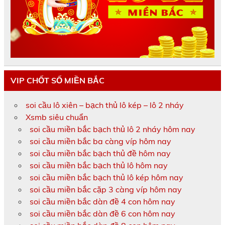
VIP CHỐT SỐ MIỀN BẮC
soi cầu lô xiên – bạch thủ lô kép – lô 2 nháy
Xsmb siêu chuẩn
soi cầu miền bắc bạch thủ lô 2 nháy hôm nay
soi cầu miền bắc ba càng víp hôm nay
soi cầu miền bắc bạch thủ đề hôm nay
soi cầu miền bắc bạch thủ lô hôm nay
soi cầu miền bắc bạch thủ lô kép hôm nay
soi cầu miền bắc cặp 3 càng víp hôm nay
soi cầu miền bắc dàn đề 4 con hôm nay
soi cầu miền bắc dàn đề 6 con hôm nay