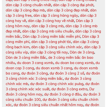
dàn cặp 3 càng chuẩn nhất
,
dàn cặp 3 càng đại phát
,
dàn cặp 3 càng đẹp mb
,
dàn cặp 3 càng đẹp nhất
,
dàn
cặp 3 càng free
,
dàn cặp 3 càng hàng ngày
,
dàn cặp 3
càng hay về
,
dàn cặp 3 càng hay về nhất
,
Dàn cặp 3
càng hôm nay
,
dàn cặp 3 càng mb
,
dàn cặp 3 càng mb
đẹp nhất
,
dàn cặp 3 càng mb siêu chuẩn
,
dàn cặp 3 càng
miền bắc
,
Dàn cặp 3 càng miền bắc miễn phí
,
Dàn cặp 3
càng miền phí
,
dàn cặp 3 càng phát tài
,
dàn cặp 3 càng
rồng bạch kim
,
dàn cặp 3 càng siêu chính xác
,
dàn cặp 3
càng siêu víp
,
dàn cặp 3 càng tối nay
,
Dàn de 3 càng
,
Dàn de 3 càng miền Bắc
,
de 3 càng miền bắc ăn bao
nhiêu
,
du doan 3 cang xsmb
,
du doan ba cang xsmb
,
du
doan cap 3 cang
,
du doan xsmb 3 cang
,
du doan xsmb
ba cang
,
dự đoán 3 càng
,
dự đoán 3 càng 2 số
,
dự đoán
3 càng chính xác 3 càng miền bắc
,
dự đoán 3 càng
chính xác mb
,
dự đoán 3 càng chính xác pubg
,
dự đoán
3 càng chính xác xác suất
,
dự đoán 3 càng extra
,
Dự
đoán 3 càng hôm nay
,
dự đoán 3 càng ơ đâu
,
dự đoán 3
càng siêu chuẩn 100
,
dự đoán 3 càng siêu chuẩn chính
xác
,
dự đoán 3 càng siêu chuẩn nhất hôm nay
,
dự đoán