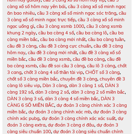
càng xổ số hôm nay yên bái
,
cầu 3 càng xổ số minh ngọc
ăn bao nhiêu
,
cầu 3 càng xổ số minh ngọc sóc trăng
,
cầu
3 càng xổ số minh ngọc trực tiếp
,
cầu 3 càng xổ số minh
ngọc uống gì
,
cầu 3 càng xsmb 1000
,
cầu 3 càng xsmb
khung 2 ngày
,
cầu ba càng 4 số
,
cầu ba càng lô
,
cầu ba
càng miền bắc
,
cầu ba càng mới nhất
,
cầu ba càng tuần
,
cầu đề 3 càng
,
cầu đề 3 càng cực chuẩn
,
cầu đề 3 càng
hôm nay
,
cầu đề 3 càng mới nhất
,
cầu đề 3 càng xổ số
miền bắc
,
cầu đề 3 càng xsmb
,
cầu đề ba càng
,
cầu đề
ba càng xsmb
,
cầu đề soi cầu 3 càng
,
cầu lô 3 càng
,
chốt
3 cang
,
chốt 3 càng 4 số thần tài vip
,
CHỐT số 3 càng
,
chốt số 3 càng miền bắc
,
chuyên đề 3 càng
,
chuyên đề 3
càng lô siêu vip
,
Dàn 3 càng
,
dàn 3 càng 1 số
,
DÀN 3
càng 192 số
,
dàn 3 càng 2 số
,
dàn 3 càng 2 số miền bắc
,
DÀN 3 càng 3 số
,
dàn 3 càng 4 số miền bắc
,
DÀN 3
CÀNG 6 SỐ MIỀN BẮC
,
dự đoán 3 càng chính xác 3 càng
miền bắc
,
dự đoán 3 càng chính xác mb
,
dự đoán 3 càng
chính xác pubg
,
dự đoán 3 càng chính xác xác suất
,
dự
đoán 3 càng extra
,
dự đoán 3 càng ơ đâu
,
dự đoán 3
càng siêu chuẩn 100
,
dự đoán 3 càng siêu chuẩn chính