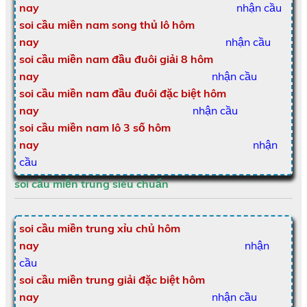
nay
nhận cầu
soi cầu miền nam song thủ lô hôm
nay
nhận cầu
soi cầu miền nam đầu đuôi giải 8 hôm
nay
nhận cầu
soi cầu miền nam đầu đuôi đặc biệt hôm
nay
nhận cầu
soi cầu miền nam lô 3 số hôm
nay
nhận
cầu
soi cầu miền trung siêu chuẩn
soi cầu miền trung xỉu chủ hôm
nay
nhận
cầu
soi cầu miền trung giải đặc biệt hôm
nay
nhận cầu