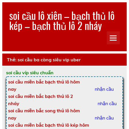
Skip
to
soi cầu lô xiên – bạch thủ lô
content
kép – bạch thủ lô 2 nháy
soi cầu lô xiên – bạch thủ lô kép – bạch thủ lô 2 nháy
Thẻ:
soi cầu ba càng siêu vip uber
soi cầu víp siêu chuẩn
soi cầu miền bắc bạch thủ lô hôm
nay
nhận cầu
soi cầu miền bắc bạch thủ lô 2
nháy
nhận cầu
soi cầu miền bắc song thủ lô hôm
nay
nhận cầu
soi cầu miền bắc bạch thủ lô kép hôm