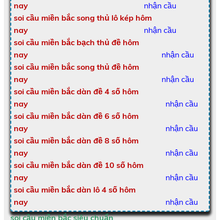
nay
nhận cầu
soi cầu miền bắc song thủ lô kép hôm
nay
nhận cầu
soi cầu miền bắc bạch thủ đề hôm
nay
nhận cầu
soi cầu miền bắc song thủ đề hôm
nay
nhận cầu
soi cầu miền bắc dàn đề 4 số hôm
nay
nhận cầu
soi cầu miền bắc dàn đề 6 số hôm
nay
nhận cầu
soi cầu miền bắc dàn đề 8 số hôm
nay
nhận cầu
soi cầu miền bắc dàn đề 10 số hôm
nay
nhận cầu
soi cầu miền bắc dàn lô 4 số hôm
nay
nhận cầu
soi cầu miền bắc siêu chuẩn