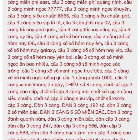
càng miễn phí east
,
cầu 3 càng miễn phí quảng ninh
,
cầu
3 càng minh ngọc 77777
,
cầu 3 càng minh ngọc khuyên
,
cầu 3 càng siêu chuẩn 6666
,
cầu 3 càng siêu chuẩn pdf
,
cầu 3 càng siêu vip lô tô
,
cầu 3 càng tối nay 02
,
cầu 3
càng tối nay phú quốc
,
cầu 3 càng tối nay uống gì
,
cầu 3
càng uy tín
,
cầu 3 càng xổ số hôm nay
,
cầu 3 càng xổ số
hôm nay 6/6
,
cầu 3 càng xổ số hôm nay êm
,
cầu 3 càng
xổ số hôm nay galaxy
,
cầu 3 càng xổ số hôm nay vip
,
cầu
3 càng xổ số hôm nay yên bái
,
cầu 3 càng xổ số minh
ngọc ăn bao nhiêu
,
cầu 3 càng xổ số minh ngọc sóc
trăng
,
cầu 3 càng xổ số minh ngọc trực tiếp
,
cầu 3 càng
xổ số minh ngọc uống gì
,
cầu 3 càng xsmb 1000
,
cầu 3
càng xsmb khung 2 ngày
,
CHỐT số 3 càng
,
chốt số cặp 3
càng cao cấp
,
chốt số cặp 3 càng mb
,
chốt số cặp 3 càng
siêu chuẩn
,
chốt số cặp 3 càng siêu víp
,
chốt số xsmb
cặp 3 càng
,
Dàn 3 càng
,
DÀN 3 càng 192 số
,
dàn 3 càng
2 số miền bắc
,
DÀN 3 CÀNG 6 SỐ MIỀN BẮC
,
Dàn 3 càng
đánh quanh năm
,
dàn 3 càng miền bắc
,
dàn cặp 3 càng
,
dàn cặp 3 càng 247
,
dàn cặp 3 càng 666
,
dàn cặp 3
càng 888
,
dàn cặp 3 càng bạch kim
,
dàn cặp 3 càng cao
cấp
,
dàn cặp 3 càng chiều nay
,
dàn cặp 3 càng chuẩn
,