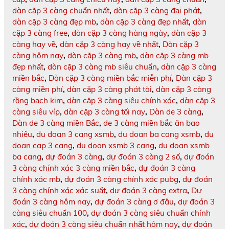
dàn cặp 3 càng chuẩn nhất
,
dàn cặp 3 càng đại phát
,
dàn cặp 3 càng đẹp mb
,
dàn cặp 3 càng đẹp nhất
,
dàn
cặp 3 càng free
,
dàn cặp 3 càng hàng ngày
,
dàn cặp 3
càng hay về
,
dàn cặp 3 càng hay về nhất
,
Dàn cặp 3
càng hôm nay
,
dàn cặp 3 càng mb
,
dàn cặp 3 càng mb
đẹp nhất
,
dàn cặp 3 càng mb siêu chuẩn
,
dàn cặp 3 càng
miền bắc
,
Dàn cặp 3 càng miền bắc miễn phí
,
Dàn cặp 3
càng miền phí
,
dàn cặp 3 càng phát tài
,
dàn cặp 3 càng
rồng bạch kim
,
dàn cặp 3 càng siêu chính xác
,
dàn cặp 3
càng siêu víp
,
dàn cặp 3 càng tối nay
,
Dàn de 3 càng
,
Dàn de 3 càng miền Bắc
,
de 3 càng miền bắc ăn bao
nhiêu
,
du doan 3 cang xsmb
,
du doan ba cang xsmb
,
du
doan cap 3 cang
,
du doan xsmb 3 cang
,
du doan xsmb
ba cang
,
dự đoán 3 càng
,
dự đoán 3 càng 2 số
,
dự đoán
3 càng chính xác 3 càng miền bắc
,
dự đoán 3 càng
chính xác mb
,
dự đoán 3 càng chính xác pubg
,
dự đoán
3 càng chính xác xác suất
,
dự đoán 3 càng extra
,
Dự
đoán 3 càng hôm nay
,
dự đoán 3 càng ơ đâu
,
dự đoán 3
càng siêu chuẩn 100
,
dự đoán 3 càng siêu chuẩn chính
xác
,
dự đoán 3 càng siêu chuẩn nhất hôm nay
,
dự đoán