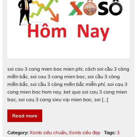
soi cau 3 cang mien bac mien phi, cách soi cầu 3 càng
miền bắc, soi cau 3 cang mien bac, soi cầu 3 càng
miền bắc, soi cầu 3 càng miền bắc miễn phí, soi cau 3
cang mien bac hom nay, ket qua soi cau 3 cang mien
bac, soi cau 3 cang sieu vip mien bac, soi […]
Read more
Category:
Xsmb siêu chuẩn
,
Xsmb siêu đẹp
Tags:
3