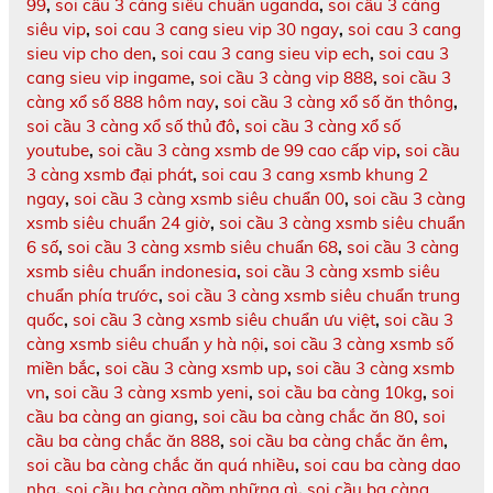
99
,
soi cầu 3 càng siêu chuẩn uganda
,
soi cầu 3 càng
siêu vip
,
soi cau 3 cang sieu vip 30 ngay
,
soi cau 3 cang
sieu vip cho den
,
soi cau 3 cang sieu vip ech
,
soi cau 3
cang sieu vip ingame
,
soi cầu 3 càng vip 888
,
soi cầu 3
càng xổ số 888 hôm nay
,
soi cầu 3 càng xổ số ăn thông
,
soi cầu 3 càng xổ số thủ đô
,
soi cầu 3 càng xổ số
youtube
,
soi cầu 3 càng xsmb de 99 cao cấp vip
,
soi cầu
3 càng xsmb đại phát
,
soi cau 3 cang xsmb khung 2
ngay
,
soi cầu 3 càng xsmb siêu chuẩn 00
,
soi cầu 3 càng
xsmb siêu chuẩn 24 giờ
,
soi cầu 3 càng xsmb siêu chuẩn
6 số
,
soi cầu 3 càng xsmb siêu chuẩn 68
,
soi cầu 3 càng
xsmb siêu chuẩn indonesia
,
soi cầu 3 càng xsmb siêu
chuẩn phía trước
,
soi cầu 3 càng xsmb siêu chuẩn trung
quốc
,
soi cầu 3 càng xsmb siêu chuẩn ưu việt
,
soi cầu 3
càng xsmb siêu chuẩn y hà nội
,
soi cầu 3 càng xsmb số
miền bắc
,
soi cầu 3 càng xsmb up
,
soi cầu 3 càng xsmb
vn
,
soi cầu 3 càng xsmb yeni
,
soi cầu ba càng 10kg
,
soi
cầu ba càng an giang
,
soi cầu ba càng chắc ăn 80
,
soi
cầu ba càng chắc ăn 888
,
soi cầu ba càng chắc ăn êm
,
soi cầu ba càng chắc ăn quá nhiều
,
soi cau ba càng dao
nha
,
soi cầu ba càng gồm những gì
,
soi cầu ba càng