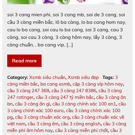
soi 3 cang mien phi, soi 3 cang mb, soi de 3 cang, soi
cầu 3 càng miền bắc, lô ba càng, lo ba cang hom nay,
cau lo ba cang, soi cau lo ba cang, soi 3 cang, cau 3
càng, soi cau 3 càng, 3 càng hôm nay, lấy 3 càng, 3
càng chuẩn, , ba cang vip, […]
Read more
Category:
Xsmb siêu chuẩn
,
Xsmb siêu đẹp
Tags:
3
càng miền bắc
,
ba cang xsmb
,
cặp 3 càng víp hôm nay
,
cầu 3 càng 247 369
,
cầu 3 càng 247 8386
,
cầu 3 càng
247 rotinger
,
cầu 3 càng 247 tỷ miền bắc
,
cầu 3 càng ăn
bn
,
cầu 3 càng ăn gì
,
cầu 3 càng chính xác 100 an1
,
cầu
3 càng chính xác 100 euro
,
cầu 3 càng chính xác 100
pg
,
cầu 3 càng chuẩn xác org
,
cầu 3 càng chuẩn xác về
việt nam
,
cầu 3 càng êm
,
cầu 3 càng english
,
cầu 3 càng
miễn phí âm hôm nay
,
cầu 3 càng miễn phí chốt
,
cầu 3