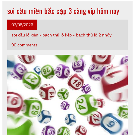
soi cầu miền bắc cặp 3 càng víp hôm nay
07/08/2026
soi cầu lô xiên - bạch thủ lô kép - bạch thủ lô 2 nháy
90 comments