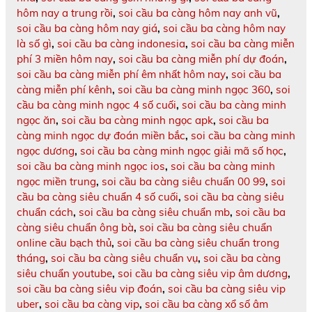
hôm nay a trung rồi
,
soi cầu ba càng hôm nay anh vũ
,
soi cầu ba càng hôm nay giá
,
soi cầu ba càng hôm nay
là số gì
,
soi cầu ba càng indonesia
,
soi cầu ba càng miễn
phí 3 miền hôm nay
,
soi cầu ba càng miễn phí dự đoán
,
soi cầu ba càng miễn phí êm nhất hôm nay
,
soi cầu ba
càng miễn phí kênh
,
soi cầu ba càng minh ngọc 360
,
soi
cầu ba càng minh ngọc 4 số cuối
,
soi cầu ba càng minh
ngọc ăn
,
soi cầu ba càng minh ngọc apk
,
soi cầu ba
càng minh ngọc dự đoán miền bắc
,
soi cầu ba càng minh
ngọc dương
,
soi cầu ba càng minh ngọc giải mã số học
,
soi cầu ba càng minh ngọc ios
,
soi cầu ba càng minh
ngọc miền trung
,
soi cầu ba càng siêu chuẩn 00 99
,
soi
cầu ba càng siêu chuẩn 4 số cuối
,
soi cầu ba càng siêu
chuẩn cách
,
soi cầu ba càng siêu chuẩn mb
,
soi cầu ba
càng siêu chuẩn ông bà
,
soi cầu ba càng siêu chuẩn
online cầu bạch thủ
,
soi cầu ba càng siêu chuẩn trong
tháng
,
soi cầu ba càng siêu chuẩn vụ
,
soi cầu ba càng
siêu chuẩn youtube
,
soi cầu ba càng siêu vip âm dương
,
soi cầu ba càng siêu vip đoán
,
soi cầu ba càng siêu vip
uber
,
soi cầu ba càng vip
,
soi cầu ba càng xổ số âm