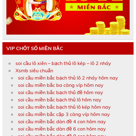
VIP CHỐT SỐ MIỀN BẮC
soi cầu lô xiên – bạch thủ lô kép – lô 2 nháy
Xsmb siêu chuẩn
soi cầu miền bắc bạch thủ lô 2 nháy hôm nay
soi cầu miền bắc ba càng víp hôm nay
soi cầu miền bắc bạch thủ đề hôm nay
soi cầu miền bắc bạch thủ lô hôm nay
soi cầu miền bắc bạch thủ lô kép hôm nay
soi cầu miền bắc cặp 3 càng víp hôm nay
soi cầu miền bắc dàn đề 4 con hôm nay
soi cầu miền bắc dàn đề 6 con hôm nay
soi cầu miền bắc dàn đề 8 con hôm nay