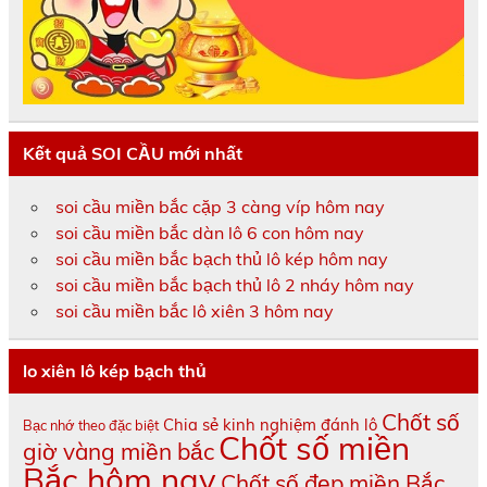
Kết quả SOI CẦU mới nhất
soi cầu miền bắc cặp 3 càng víp hôm nay
soi cầu miền bắc dàn lô 6 con hôm nay
soi cầu miền bắc bạch thủ lô kép hôm nay
soi cầu miền bắc bạch thủ lô 2 nháy hôm nay
soi cầu miền bắc lô xiên 3 hôm nay
lo xiên lô kép bạch thủ
Chốt số
Chia sẻ kinh nghiệm đánh lô
Bạc nhớ theo đặc biệt
Chốt số miền
giờ vàng miền bắc
Bắc hôm nay
Chốt số đẹp miền Bắc