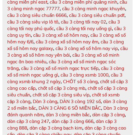
càng miễn phí east
,
cầu 3 càng miễn phí quảng ninh
,
cầu
3 càng minh ngọc 77777
,
cầu 3 càng minh ngọc khuyên
,
cầu 3 càng siêu chuẩn 6666
,
cầu 3 càng siêu chuẩn pdf
,
cầu 3 càng siêu vip lô tô
,
cầu 3 càng tối nay 02
,
cầu 3
càng tối nay phú quốc
,
cầu 3 càng tối nay uống gì
,
cầu 3
càng uy tín
,
cầu 3 càng xổ số hôm nay
,
cầu 3 càng xổ số
hôm nay 6/6
,
cầu 3 càng xổ số hôm nay êm
,
cầu 3 càng
xổ số hôm nay galaxy
,
cầu 3 càng xổ số hôm nay vip
,
cầu
3 càng xổ số hôm nay yên bái
,
cầu 3 càng xổ số minh
ngọc ăn bao nhiêu
,
cầu 3 càng xổ số minh ngọc sóc
trăng
,
cầu 3 càng xổ số minh ngọc trực tiếp
,
cầu 3 càng
xổ số minh ngọc uống gì
,
cầu 3 càng xsmb 1000
,
cầu 3
càng xsmb khung 2 ngày
,
CHỐT số 3 càng
,
chốt số cặp 3
càng cao cấp
,
chốt số cặp 3 càng mb
,
chốt số cặp 3 càng
siêu chuẩn
,
chốt số cặp 3 càng siêu víp
,
chốt số xsmb
cặp 3 càng
,
Dàn 3 càng
,
DÀN 3 càng 192 số
,
dàn 3 càng
2 số miền bắc
,
DÀN 3 CÀNG 6 SỐ MIỀN BẮC
,
Dàn 3 càng
đánh quanh năm
,
dàn 3 càng miền bắc
,
dàn cặp 3 càng
,
dàn cặp 3 càng 247
,
dàn cặp 3 càng 666
,
dàn cặp 3
càng 888
,
dàn cặp 3 càng bạch kim
,
dàn cặp 3 càng cao
cấp
,
dàn cặp 3 càng chiều nay
,
dàn cặp 3 càng chuẩn
,