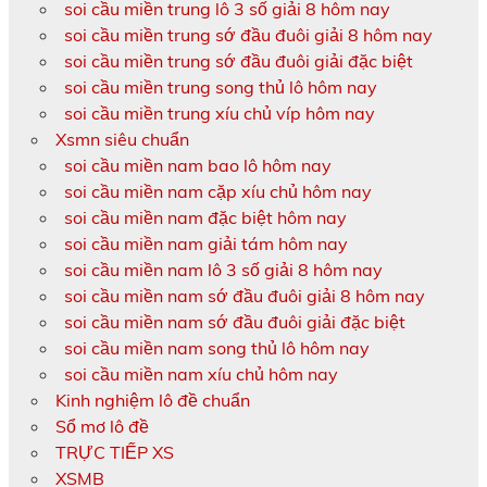
soi cầu miền trung lô 3 số giải 8 hôm nay
soi cầu miền trung sớ đầu đuôi giải 8 hôm nay
soi cầu miền trung sớ đầu đuôi giải đặc biệt
soi cầu miền trung song thủ lô hôm nay
soi cầu miền trung xíu chủ víp hôm nay
Xsmn siêu chuẩn
soi cầu miền nam bao lô hôm nay
soi cầu miền nam cặp xíu chủ hôm nay
soi cầu miền nam đặc biệt hôm nay
soi cầu miền nam giải tám hôm nay
soi cầu miền nam lô 3 số giải 8 hôm nay
soi cầu miền nam sớ đầu đuôi giải 8 hôm nay
soi cầu miền nam sớ đầu đuôi giải đặc biệt
soi cầu miền nam song thủ lô hôm nay
soi cầu miền nam xíu chủ hôm nay
Kinh nghiệm lô đề chuẩn
Sổ mơ lô đề
TRỰC TIẾP XS
XSMB