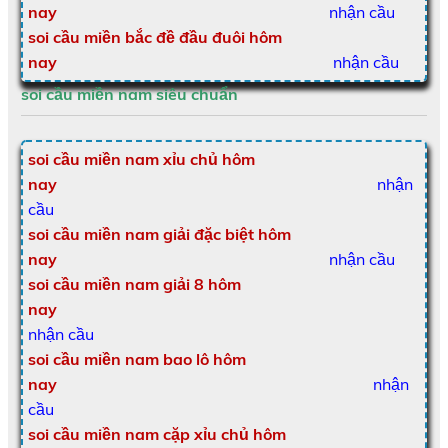
nay
nhận cầu
soi cầu miền bắc đề đầu đuôi hôm
nay
nhận cầu
soi cầu miền nam siêu chuẩn
soi cầu miền nam xỉu chủ hôm
nay
nhận
cầu
soi cầu miền nam giải đặc biệt hôm
nay
nhận cầu
soi cầu miền nam giải 8 hôm
nay
nhận cầu
soi cầu miền nam bao lô hôm
nay
nhận
cầu
soi cầu miền nam cặp xỉu chủ hôm