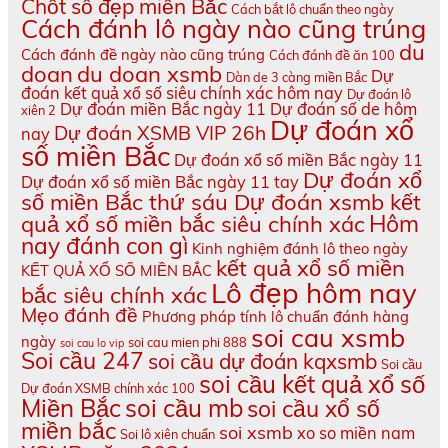
Chốt số đẹp miền Bắc
Cách bắt lô chuẩn theo ngày
Cách đánh lô ngày nào cũng trúng
du
Cách đánh đề ngày nào cũng trúng
Cách đánh đề ăn 100
doan
du doan xsmb
Dự
Dàn de 3 càng miền Bắc
đoán kết quả xổ số siêu chính xác hôm nay
Dự đoán lô
Dự đoán miền Bắc ngày 11
Dự đoán số de hôm
xiên 2
Dự đoán xổ
Dự đoán XSMB VIP 26h
nay
số miền Bắc
Dự đoán xổ số miền Bắc ngày 11
Dự đoán xổ
Dự đoán xổ số miền Bắc ngày 11 tay
số miền Bắc thứ sáu Dự đoán xsmb kết
Hôm
quả xổ số miền bắc siêu chính xác
nay đánh con gì
Kinh nghiệm đánh lô theo ngày
kết quả xổ số miền
KẾT QUẢ XỔ SỐ MIỀN BẮC
Lô đẹp hôm nay
bắc siêu chính xác
Mẹo đánh đề
Phương pháp tính lô chuẩn đánh hàng
soi cau xsmb
ngày
soi cau mien phi 888
soi cau lo vip
Soi cầu 247
soi cầu dự đoán kqxsmb
Soi cầu
soi cầu kết quả xổ số
Dự đoán XSMB chính xác 100
Miền Bắc
soi cầu mb
soi cầu xổ số
miền bắc
soi xsmb
xo so miền nam
Soi lô xiên chuẩn