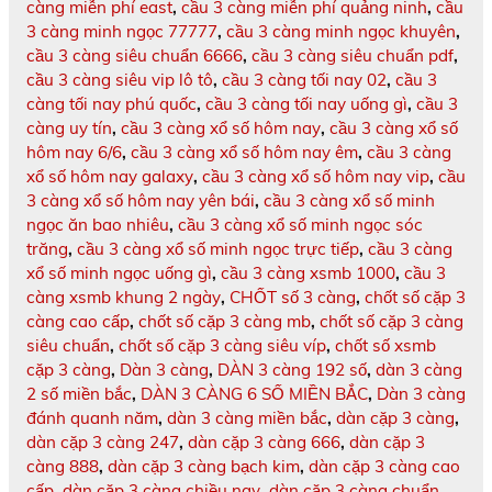
càng miễn phí east
,
cầu 3 càng miễn phí quảng ninh
,
cầu
3 càng minh ngọc 77777
,
cầu 3 càng minh ngọc khuyên
,
cầu 3 càng siêu chuẩn 6666
,
cầu 3 càng siêu chuẩn pdf
,
cầu 3 càng siêu vip lô tô
,
cầu 3 càng tối nay 02
,
cầu 3
càng tối nay phú quốc
,
cầu 3 càng tối nay uống gì
,
cầu 3
càng uy tín
,
cầu 3 càng xổ số hôm nay
,
cầu 3 càng xổ số
hôm nay 6/6
,
cầu 3 càng xổ số hôm nay êm
,
cầu 3 càng
xổ số hôm nay galaxy
,
cầu 3 càng xổ số hôm nay vip
,
cầu
3 càng xổ số hôm nay yên bái
,
cầu 3 càng xổ số minh
ngọc ăn bao nhiêu
,
cầu 3 càng xổ số minh ngọc sóc
trăng
,
cầu 3 càng xổ số minh ngọc trực tiếp
,
cầu 3 càng
xổ số minh ngọc uống gì
,
cầu 3 càng xsmb 1000
,
cầu 3
càng xsmb khung 2 ngày
,
CHỐT số 3 càng
,
chốt số cặp 3
càng cao cấp
,
chốt số cặp 3 càng mb
,
chốt số cặp 3 càng
siêu chuẩn
,
chốt số cặp 3 càng siêu víp
,
chốt số xsmb
cặp 3 càng
,
Dàn 3 càng
,
DÀN 3 càng 192 số
,
dàn 3 càng
2 số miền bắc
,
DÀN 3 CÀNG 6 SỐ MIỀN BẮC
,
Dàn 3 càng
đánh quanh năm
,
dàn 3 càng miền bắc
,
dàn cặp 3 càng
,
dàn cặp 3 càng 247
,
dàn cặp 3 càng 666
,
dàn cặp 3
càng 888
,
dàn cặp 3 càng bạch kim
,
dàn cặp 3 càng cao
cấp
,
dàn cặp 3 càng chiều nay
,
dàn cặp 3 càng chuẩn
,