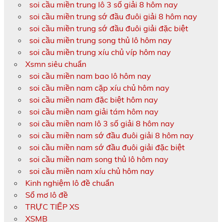
soi cầu miền trung lô 3 số giải 8 hôm nay
soi cầu miền trung sớ đầu đuôi giải 8 hôm nay
soi cầu miền trung sớ đầu đuôi giải đặc biệt
soi cầu miền trung song thủ lô hôm nay
soi cầu miền trung xíu chủ víp hôm nay
Xsmn siêu chuẩn
soi cầu miền nam bao lô hôm nay
soi cầu miền nam cặp xíu chủ hôm nay
soi cầu miền nam đặc biệt hôm nay
soi cầu miền nam giải tám hôm nay
soi cầu miền nam lô 3 số giải 8 hôm nay
soi cầu miền nam sớ đầu đuôi giải 8 hôm nay
soi cầu miền nam sớ đầu đuôi giải đặc biệt
soi cầu miền nam song thủ lô hôm nay
soi cầu miền nam xíu chủ hôm nay
Kinh nghiệm lô đề chuẩn
Sổ mơ lô đề
TRỰC TIẾP XS
XSMB