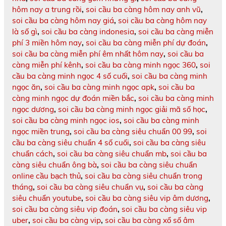
hôm nay a trung rồi
,
soi cầu ba càng hôm nay anh vũ
,
soi cầu ba càng hôm nay giá
,
soi cầu ba càng hôm nay
là số gì
,
soi cầu ba càng indonesia
,
soi cầu ba càng miễn
phí 3 miền hôm nay
,
soi cầu ba càng miễn phí dự đoán
,
soi cầu ba càng miễn phí êm nhất hôm nay
,
soi cầu ba
càng miễn phí kênh
,
soi cầu ba càng minh ngọc 360
,
soi
cầu ba càng minh ngọc 4 số cuối
,
soi cầu ba càng minh
ngọc ăn
,
soi cầu ba càng minh ngọc apk
,
soi cầu ba
càng minh ngọc dự đoán miền bắc
,
soi cầu ba càng minh
ngọc dương
,
soi cầu ba càng minh ngọc giải mã số học
,
soi cầu ba càng minh ngọc ios
,
soi cầu ba càng minh
ngọc miền trung
,
soi cầu ba càng siêu chuẩn 00 99
,
soi
cầu ba càng siêu chuẩn 4 số cuối
,
soi cầu ba càng siêu
chuẩn cách
,
soi cầu ba càng siêu chuẩn mb
,
soi cầu ba
càng siêu chuẩn ông bà
,
soi cầu ba càng siêu chuẩn
online cầu bạch thủ
,
soi cầu ba càng siêu chuẩn trong
tháng
,
soi cầu ba càng siêu chuẩn vụ
,
soi cầu ba càng
siêu chuẩn youtube
,
soi cầu ba càng siêu vip âm dương
,
soi cầu ba càng siêu vip đoán
,
soi cầu ba càng siêu vip
uber
,
soi cầu ba càng vip
,
soi cầu ba càng xổ số âm