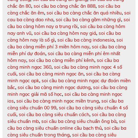
chắc ăn 80
,
soi cầu ba càng chắc ăn 888
,
soi cầu ba
càng chắc ăn êm
,
soi cầu ba càng chắc ăn quá nhiều
,
soi
cau ba càng dao nha
,
soi cầu ba càng gồm những gì
,
soi
cầu ba càng hôm nay a trung rồi
,
soi cầu ba càng hôm
nay anh vũ
,
soi cầu ba càng hôm nay giá
,
soi cầu ba
càng hôm nay là số gì
,
soi cầu ba càng indonesia
,
soi
cầu ba càng miễn phí 3 miền hôm nay
,
soi cầu ba càng
miễn phí dự đoán
,
soi cầu ba càng miễn phí êm nhất
hôm nay
,
soi cầu ba càng miễn phí kênh
,
soi cầu ba
càng minh ngọc 360
,
soi cầu ba càng minh ngọc 4 số
cuối
,
soi cầu ba càng minh ngọc ăn
,
soi cầu ba càng
minh ngọc apk
,
soi cầu ba càng minh ngọc dự đoán miền
bắc
,
soi cầu ba càng minh ngọc dương
,
soi cầu ba càng
minh ngọc giải mã số học
,
soi cầu ba càng minh ngọc
ios
,
soi cầu ba càng minh ngọc miền trung
,
soi cầu ba
càng siêu chuẩn 00 99
,
soi cầu ba càng siêu chuẩn 4 số
cuối
,
soi cầu ba càng siêu chuẩn cách
,
soi cầu ba càng
siêu chuẩn mb
,
soi cầu ba càng siêu chuẩn ông bà
,
soi
cầu ba càng siêu chuẩn online cầu bạch thủ
,
soi cầu ba
càng siêu chuẩn trong tháng
,
soi cầu ba càng siêu