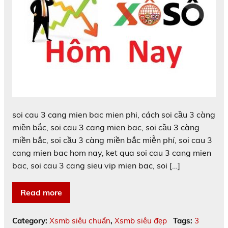
soi cau 3 cang mien bac mien phi, cách soi cầu 3 càng
miền bắc, soi cau 3 cang mien bac, soi cầu 3 càng
miền bắc, soi cầu 3 càng miền bắc miễn phí, soi cau 3
cang mien bac hom nay, ket qua soi cau 3 cang mien
bac, soi cau 3 cang sieu vip mien bac, soi […]
Read more
Category:
Xsmb siêu chuẩn
,
Xsmb siêu đẹp
Tags:
3