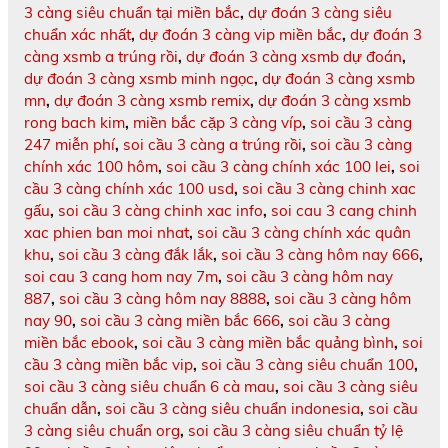
3 càng siêu chuẩn tại miền bắc
,
dự đoán 3 càng siêu
chuẩn xác nhất
,
dự đoán 3 càng vip miền bắc
,
dự đoán 3
càng xsmb a trúng rồi
,
dự đoán 3 càng xsmb dự đoán
,
dự đoán 3 càng xsmb minh ngọc
,
dự đoán 3 càng xsmb
mn
,
dự đoán 3 càng xsmb remix
,
dự đoán 3 càng xsmb
rong bach kim
,
miền bắc cặp 3 càng víp
,
soi cầu 3 càng
247 miễn phí
,
soi cầu 3 càng a trúng rồi
,
soi cầu 3 càng
chính xác 100 hôm
,
soi cầu 3 càng chính xác 100 lei
,
soi
cầu 3 càng chính xác 100 usd
,
soi cầu 3 càng chinh xac
gấu
,
soi cầu 3 càng chinh xac info
,
soi cau 3 cang chinh
xac phien ban moi nhat
,
soi cầu 3 càng chính xác quân
khu
,
soi cầu 3 càng đắk lắk
,
soi cầu 3 càng hôm nay 666
,
soi cau 3 cang hom nay 7m
,
soi cầu 3 càng hôm nay
887
,
soi cầu 3 càng hôm nay 8888
,
soi cầu 3 càng hôm
nay 90
,
soi cầu 3 càng miền bắc 666
,
soi cầu 3 càng
miền bắc ebook
,
soi cầu 3 càng miền bắc quảng bình
,
soi
cầu 3 càng miền bắc vip
,
soi cầu 3 càng siêu chuẩn 100
,
soi cầu 3 càng siêu chuẩn 6 cà mau
,
soi cầu 3 càng siêu
chuẩn dẫn
,
soi cầu 3 càng siêu chuẩn indonesia
,
soi cầu
3 càng siêu chuẩn org
,
soi cầu 3 càng siêu chuẩn tỷ lệ