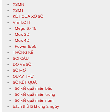
XSMN
XSMT
KẾT QUẢ XỔ SỐ
VIETLOTT
Mega 6×45
Max 3D
Max 4D
Power 6/55
THỐNG KÊ
SOI CẦU
DÒ VÉ SỐ
SỔ MƠ
QUAY THỬ
SỐ KẾT QUẢ
Số kết quả miền bắc
Số kết quả miền trung
Số kết quả miền nam
bạch thủ lô khung 2 ngày