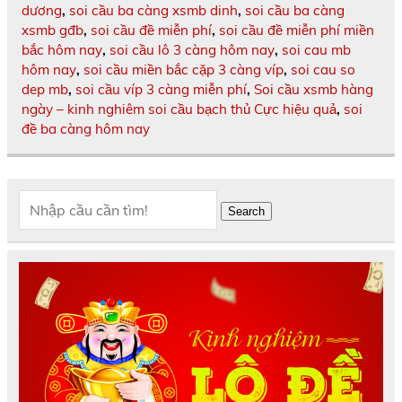
dương
,
soi cầu ba càng xsmb dinh
,
soi cầu ba càng
xsmb gđb
,
soi cầu đề miễn phí
,
soi cầu đề miễn phí miền
bắc hôm nay
,
soi cầu lô 3 càng hôm nay
,
soi cau mb
hôm nay
,
soi cầu miền bắc cặp 3 càng víp
,
soi cau so
dep mb
,
soi cầu víp 3 càng miễn phí
,
Soi cầu xsmb hàng
ngày – kinh nghiêm soi cầu bạch thủ Cực hiệu quả
,
soi
đề ba càng hôm nay
Search