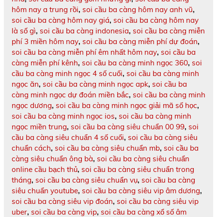
hôm nay a trung rồi
,
soi cầu ba càng hôm nay anh vũ
,
soi cầu ba càng hôm nay giá
,
soi cầu ba càng hôm nay
là số gì
,
soi cầu ba càng indonesia
,
soi cầu ba càng miễn
phí 3 miền hôm nay
,
soi cầu ba càng miễn phí dự đoán
,
soi cầu ba càng miễn phí êm nhất hôm nay
,
soi cầu ba
càng miễn phí kênh
,
soi cầu ba càng minh ngọc 360
,
soi
cầu ba càng minh ngọc 4 số cuối
,
soi cầu ba càng minh
ngọc ăn
,
soi cầu ba càng minh ngọc apk
,
soi cầu ba
càng minh ngọc dự đoán miền bắc
,
soi cầu ba càng minh
ngọc dương
,
soi cầu ba càng minh ngọc giải mã số học
,
soi cầu ba càng minh ngọc ios
,
soi cầu ba càng minh
ngọc miền trung
,
soi cầu ba càng siêu chuẩn 00 99
,
soi
cầu ba càng siêu chuẩn 4 số cuối
,
soi cầu ba càng siêu
chuẩn cách
,
soi cầu ba càng siêu chuẩn mb
,
soi cầu ba
càng siêu chuẩn ông bà
,
soi cầu ba càng siêu chuẩn
online cầu bạch thủ
,
soi cầu ba càng siêu chuẩn trong
tháng
,
soi cầu ba càng siêu chuẩn vụ
,
soi cầu ba càng
siêu chuẩn youtube
,
soi cầu ba càng siêu vip âm dương
,
soi cầu ba càng siêu vip đoán
,
soi cầu ba càng siêu vip
uber
,
soi cầu ba càng vip
,
soi cầu ba càng xổ số âm