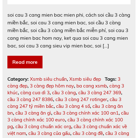
soi cau 3 cang mien bac mien phi, cách soi cầu 3 càng
miền bắc, soi cau 3 cang mien bac, soi cầu 3 càng
miền bắc, soi cầu 3 càng miền bắc miễn phí, soi cau 3
cang mien bac hom nay, ket qua soi cau 3 cang mien
bac, soi cau 3 cang sieu vip mien bac, soi […]
Read more
Category:
Xsmb siêu chuẩn
,
Xsmb siêu đẹp
Tags:
3
càng đẹp
,
3 càng đẹp hôm nay
,
ba cang xsmb
,
càng 3
khúc
,
càng cua dì 3
,
cầu 3 càng
,
cầu 3 càng 247 369
,
cầu 3 càng 247 8386
,
cầu 3 càng 247 rotinger
,
cầu 3
càng 247 tỷ miền bắc
,
cầu 3 càng 4 số
,
cầu 3 càng ăn
bn
,
cầu 3 càng ăn gì
,
cầu 3 càng chính xác 100 an1
,
cầu
3 càng chính xác 100 euro
,
cầu 3 càng chính xác 100
pg
,
cầu 3 càng chuẩn xác org
,
cầu 3 càng chuẩn xác về
việt nam
,
cầu 3 càng của gấu
,
cầu 3 càng đề
,
cầu 3 càng