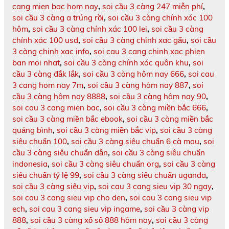
cang mien bac hom nay
,
soi cầu 3 càng 247 miễn phí
,
soi cầu 3 càng a trúng rồi
,
soi cầu 3 càng chính xác 100
hôm
,
soi cầu 3 càng chính xác 100 lei
,
soi cầu 3 càng
chính xác 100 usd
,
soi cầu 3 càng chinh xac gấu
,
soi cầu
3 càng chinh xac info
,
soi cau 3 cang chinh xac phien
ban moi nhat
,
soi cầu 3 càng chính xác quân khu
,
soi
cầu 3 càng đắk lắk
,
soi cầu 3 càng hôm nay 666
,
soi cau
3 cang hom nay 7m
,
soi cầu 3 càng hôm nay 887
,
soi
cầu 3 càng hôm nay 8888
,
soi cầu 3 càng hôm nay 90
,
soi cau 3 cang mien bac
,
soi cầu 3 càng miền bắc 666
,
soi cầu 3 càng miền bắc ebook
,
soi cầu 3 càng miền bắc
quảng bình
,
soi cầu 3 càng miền bắc vip
,
soi cầu 3 càng
siêu chuẩn 100
,
soi cầu 3 càng siêu chuẩn 6 cà mau
,
soi
cầu 3 càng siêu chuẩn dẫn
,
soi cầu 3 càng siêu chuẩn
indonesia
,
soi cầu 3 càng siêu chuẩn org
,
soi cầu 3 càng
siêu chuẩn tỷ lệ 99
,
soi cầu 3 càng siêu chuẩn uganda
,
soi cầu 3 càng siêu vip
,
soi cau 3 cang sieu vip 30 ngay
,
soi cau 3 cang sieu vip cho den
,
soi cau 3 cang sieu vip
ech
,
soi cau 3 cang sieu vip ingame
,
soi cầu 3 càng vip
888
,
soi cầu 3 càng xổ số 888 hôm nay
,
soi cầu 3 càng