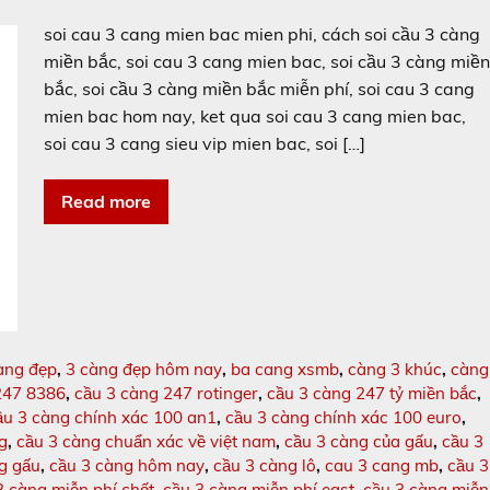
soi cau 3 cang mien bac mien phi, cách soi cầu 3 càng
miền bắc, soi cau 3 cang mien bac, soi cầu 3 càng miề
bắc, soi cầu 3 càng miền bắc miễn phí, soi cau 3 cang
mien bac hom nay, ket qua soi cau 3 cang mien bac,
soi cau 3 cang sieu vip mien bac, soi […]
Read more
àng đẹp
,
3 càng đẹp hôm nay
,
ba cang xsmb
,
càng 3 khúc
,
càng
247 8386
,
cầu 3 càng 247 rotinger
,
cầu 3 càng 247 tỷ miền bắc
,
ầu 3 càng chính xác 100 an1
,
cầu 3 càng chính xác 100 euro
,
g
,
cầu 3 càng chuẩn xác về việt nam
,
cầu 3 càng của gấu
,
cầu 3
g gấu
,
cầu 3 càng hôm nay
,
cầu 3 càng lô
,
cau 3 cang mb
,
cầu 3
3 càng miễn phí chốt
,
cầu 3 càng miễn phí east
,
cầu 3 càng miễn