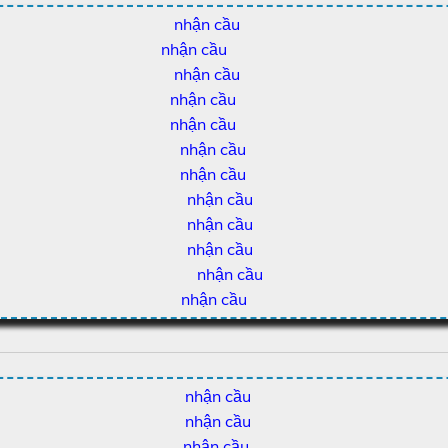
nhận cầu
nhận cầu
nhận cầu
nhận cầu
nhận cầu
nhận cầu
nhận cầu
nhận cầu
nhận cầu
nhận cầu
nhận cầu
nhận cầu
nhận cầu
nhận cầu
nhận cầu