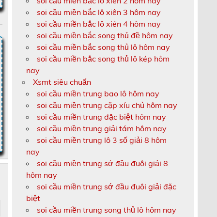
soi cầu miền bắc lô xiên 2 hôm nay
soi cầu miền bắc lô xiên 3 hôm nay
soi cầu miền bắc lô xiên 4 hôm nay
soi cầu miền bắc song thủ đề hôm nay
soi cầu miền bắc song thủ lô hôm nay
soi cầu miền bắc song thủ lô kép hôm
nay
Xsmt siêu chuẩn
soi cầu miền trung bao lô hôm nay
soi cầu miền trung cặp xíu chủ hôm nay
soi cầu miền trung đặc biệt hôm nay
soi cầu miền trung giải tám hôm nay
soi cầu miền trung lô 3 số giải 8 hôm
nay
soi cầu miền trung sớ đầu đuôi giải 8
hôm nay
soi cầu miền trung sớ đầu đuôi giải đặc
biệt
soi cầu miền trung song thủ lô hôm nay