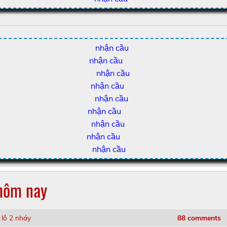
nhận cầu
nhận cầu
nhận cầu
nhận cầu
nhận cầu
nhận cầu
nhận cầu
nhận cầu
nhận cầu
 hôm nay
 lô 2 nháy
88 comments