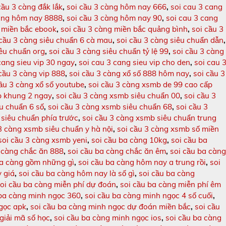
cầu 3 càng đắk lắk
,
soi cầu 3 càng hôm nay 666
,
soi cau 3 cang
càng hôm nay 8888
,
soi cầu 3 càng hôm nay 90
,
soi cau 3 cang
g miền bắc ebook
,
soi cầu 3 càng miền bắc quảng bình
,
soi cầu 3
 cầu 3 càng siêu chuẩn 6 cà mau
,
soi cầu 3 càng siêu chuẩn dẫn
,
iêu chuẩn org
,
soi cầu 3 càng siêu chuẩn tỷ lệ 99
,
soi cầu 3 càng
cang sieu vip 30 ngay
,
soi cau 3 cang sieu vip cho den
,
soi cau 
 cầu 3 càng vip 888
,
soi cầu 3 càng xổ số 888 hôm nay
,
soi cầu 3
cầu 3 càng xổ số youtube
,
soi cầu 3 càng xsmb de 99 cao cấp
b khung 2 ngay
,
soi cầu 3 càng xsmb siêu chuẩn 00
,
soi cầu 3
u chuẩn 6 số
,
soi cầu 3 càng xsmb siêu chuẩn 68
,
soi cầu 3
 siêu chuẩn phía trước
,
soi cầu 3 càng xsmb siêu chuẩn trung
3 càng xsmb siêu chuẩn y hà nội
,
soi cầu 3 càng xsmb số miền
soi cầu 3 càng xsmb yeni
,
soi cầu ba càng 10kg
,
soi cầu ba
 càng chắc ăn 888
,
soi cầu ba càng chắc ăn êm
,
soi cầu ba càn
ba càng gồm những gì
,
soi cầu ba càng hôm nay a trung rồi
,
soi
 giá
,
soi cầu ba càng hôm nay là số gì
,
soi cầu ba càng
oi cầu ba càng miễn phí dự đoán
,
soi cầu ba càng miễn phí êm
 ba càng minh ngọc 360
,
soi cầu ba càng minh ngọc 4 số cuối
,
gọc apk
,
soi cầu ba càng minh ngọc dự đoán miền bắc
,
soi cầu
giải mã số học
,
soi cầu ba càng minh ngọc ios
,
soi cầu ba càng