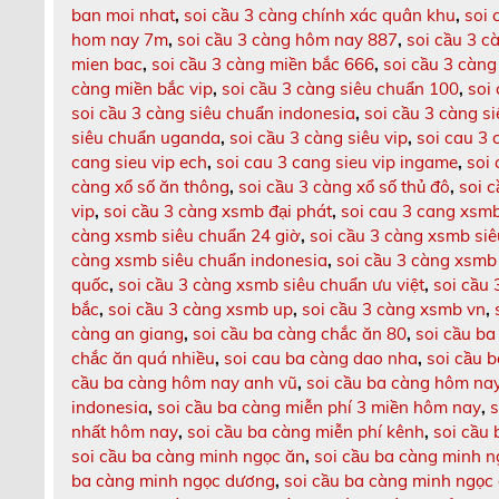
ban moi nhat
,
soi cầu 3 càng chính xác quân khu
,
soi 
hom nay 7m
,
soi cầu 3 càng hôm nay 887
,
soi cầu 3 
mien bac
,
soi cầu 3 càng miền bắc 666
,
soi cầu 3 càn
càng miền bắc vip
,
soi cầu 3 càng siêu chuẩn 100
,
soi
soi cầu 3 càng siêu chuẩn indonesia
,
soi cầu 3 càng s
siêu chuẩn uganda
,
soi cầu 3 càng siêu vip
,
soi cau 3 
cang sieu vip ech
,
soi cau 3 cang sieu vip ingame
,
soi
càng xổ số ăn thông
,
soi cầu 3 càng xổ số thủ đô
,
soi 
vip
,
soi cầu 3 càng xsmb đại phát
,
soi cau 3 cang xsm
càng xsmb siêu chuẩn 24 giờ
,
soi cầu 3 càng xsmb siê
càng xsmb siêu chuẩn indonesia
,
soi cầu 3 càng xsmb
quốc
,
soi cầu 3 càng xsmb siêu chuẩn ưu việt
,
soi cầu 
bắc
,
soi cầu 3 càng xsmb up
,
soi cầu 3 càng xsmb vn
,
càng an giang
,
soi cầu ba càng chắc ăn 80
,
soi cầu ba
chắc ăn quá nhiều
,
soi cau ba càng dao nha
,
soi cầu 
cầu ba càng hôm nay anh vũ
,
soi cầu ba càng hôm nay
indonesia
,
soi cầu ba càng miễn phí 3 miền hôm nay
,
s
nhất hôm nay
,
soi cầu ba càng miễn phí kênh
,
soi cầu
soi cầu ba càng minh ngọc ăn
,
soi cầu ba càng minh n
ba càng minh ngọc dương
,
soi cầu ba càng minh ngọc 