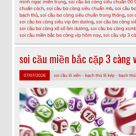
minh ngọc miền trung
,
soi cầu ba càng siêu chuẩn 00 
chuẩn cách
,
soi cầu ba càng siêu chuẩn mb
,
soi cầu b
bạch thủ
,
soi cầu ba càng siêu chuẩn trong tháng
,
soi 
soi cầu ba càng siêu vip âm dương
,
soi cầu ba càng si
soi cầu ba càng xổ số âm dương
,
soi cầu ba càng xsm
soi cầu miền bắc ba càng víp hôm nay
,
soi cầu víp 3 c
soi cầu miền bắc cặp 3 càng 
07/07/2026
soi cầu lô xiên - bạch thủ lô kép - bạch thủ