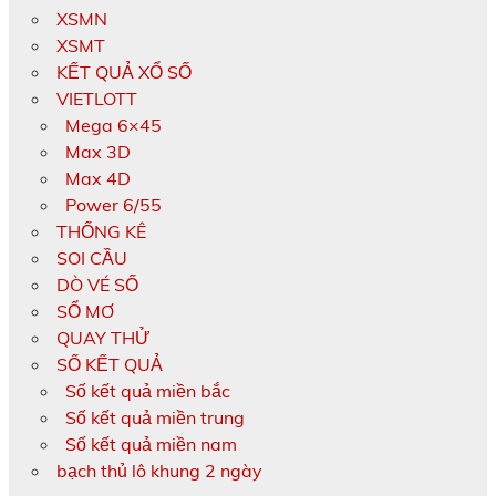
XSMN
XSMT
KẾT QUẢ XỔ SỐ
VIETLOTT
Mega 6×45
Max 3D
Max 4D
Power 6/55
THỐNG KÊ
SOI CẦU
DÒ VÉ SỐ
SỔ MƠ
QUAY THỬ
SỐ KẾT QUẢ
Số kết quả miền bắc
Số kết quả miền trung
Số kết quả miền nam
bạch thủ lô khung 2 ngày