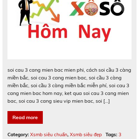
soi cau 3 cang mien bac mien phi, cách soi cầu 3 càng
miền bắc, soi cau 3 cang mien bac, soi cầu 3 càng
miền bắc, soi cầu 3 càng miền bắc miễn phí, soi cau 3
cang mien bac hom nay, ket qua soi cau 3 cang mien
bac, soi cau 3 cang sieu vip mien bac, soi […]
Read more
Category:
Xsmb siêu chuẩn
,
Xsmb siêu đẹp
Tags:
3