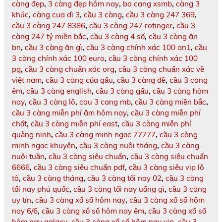
càng đẹp
,
3 càng đẹp hôm nay
,
ba cang xsmb
,
càng 3
khúc
,
càng cua dì 3
,
cầu 3 càng
,
cầu 3 càng 247 369
,
cầu 3 càng 247 8386
,
cầu 3 càng 247 rotinger
,
cầu 3
càng 247 tỷ miền bắc
,
cầu 3 càng 4 số
,
cầu 3 càng ăn
bn
,
cầu 3 càng ăn gì
,
cầu 3 càng chính xác 100 an1
,
cầu
3 càng chính xác 100 euro
,
cầu 3 càng chính xác 100
pg
,
cầu 3 càng chuẩn xác org
,
cầu 3 càng chuẩn xác về
việt nam
,
cầu 3 càng của gấu
,
cầu 3 càng đề
,
cầu 3 càng
êm
,
cầu 3 càng english
,
cầu 3 càng gấu
,
cầu 3 càng hôm
nay
,
cầu 3 càng lô
,
cau 3 cang mb
,
cầu 3 càng miền bắc
,
cầu 3 càng miễn phí âm hôm nay
,
cầu 3 càng miễn phí
chốt
,
cầu 3 càng miễn phí east
,
cầu 3 càng miễn phí
quảng ninh
,
cầu 3 càng minh ngọc 77777
,
cầu 3 càng
minh ngọc khuyên
,
cầu 3 càng nuôi tháng
,
cầu 3 càng
nuôi tuần
,
cầu 3 càng siêu chuẩn
,
cầu 3 càng siêu chuẩn
6666
,
cầu 3 càng siêu chuẩn pdf
,
cầu 3 càng siêu vip lô
tô
,
cầu 3 càng tháng
,
cầu 3 càng tối nay 02
,
cầu 3 càng
tối nay phú quốc
,
cầu 3 càng tối nay uống gì
,
cầu 3 càng
uy tín
,
cầu 3 càng xổ số hôm nay
,
cầu 3 càng xổ số hôm
nay 6/6
,
cầu 3 càng xổ số hôm nay êm
,
cầu 3 càng xổ số
hôm nay galaxy
,
cầu 3 càng xổ số hôm nay vip
,
cầu 3