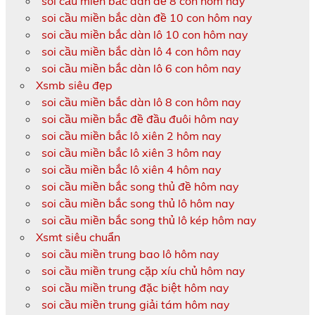
soi cầu miền bắc dàn đề 8 con hôm nay
soi cầu miền bắc dàn đề 10 con hôm nay
soi cầu miền bắc dàn lô 10 con hôm nay
soi cầu miền bắc dàn lô 4 con hôm nay
soi cầu miền bắc dàn lô 6 con hôm nay
Xsmb siêu đẹp
soi cầu miền bắc dàn lô 8 con hôm nay
soi cầu miền bắc đề đầu đuôi hôm nay
soi cầu miền bắc lô xiên 2 hôm nay
soi cầu miền bắc lô xiên 3 hôm nay
soi cầu miền bắc lô xiên 4 hôm nay
soi cầu miền bắc song thủ đề hôm nay
soi cầu miền bắc song thủ lô hôm nay
soi cầu miền bắc song thủ lô kép hôm nay
Xsmt siêu chuẩn
soi cầu miền trung bao lô hôm nay
soi cầu miền trung cặp xíu chủ hôm nay
soi cầu miền trung đặc biệt hôm nay
soi cầu miền trung giải tám hôm nay