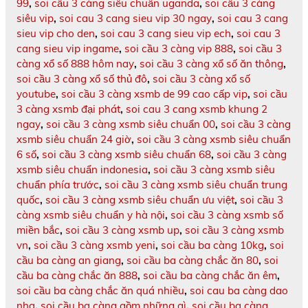
99
,
soi cầu 3 càng siêu chuẩn uganda
,
soi cầu 3 càng
siêu vip
,
soi cau 3 cang sieu vip 30 ngay
,
soi cau 3 cang
sieu vip cho den
,
soi cau 3 cang sieu vip ech
,
soi cau 3
cang sieu vip ingame
,
soi cầu 3 càng vip 888
,
soi cầu 3
càng xổ số 888 hôm nay
,
soi cầu 3 càng xổ số ăn thông
,
soi cầu 3 càng xổ số thủ đô
,
soi cầu 3 càng xổ số
youtube
,
soi cầu 3 càng xsmb de 99 cao cấp vip
,
soi cầu
3 càng xsmb đại phát
,
soi cau 3 cang xsmb khung 2
ngay
,
soi cầu 3 càng xsmb siêu chuẩn 00
,
soi cầu 3 càng
xsmb siêu chuẩn 24 giờ
,
soi cầu 3 càng xsmb siêu chuẩn
6 số
,
soi cầu 3 càng xsmb siêu chuẩn 68
,
soi cầu 3 càng
xsmb siêu chuẩn indonesia
,
soi cầu 3 càng xsmb siêu
chuẩn phía trước
,
soi cầu 3 càng xsmb siêu chuẩn trung
quốc
,
soi cầu 3 càng xsmb siêu chuẩn ưu việt
,
soi cầu 3
càng xsmb siêu chuẩn y hà nội
,
soi cầu 3 càng xsmb số
miền bắc
,
soi cầu 3 càng xsmb up
,
soi cầu 3 càng xsmb
vn
,
soi cầu 3 càng xsmb yeni
,
soi cầu ba càng 10kg
,
soi
cầu ba càng an giang
,
soi cầu ba càng chắc ăn 80
,
soi
cầu ba càng chắc ăn 888
,
soi cầu ba càng chắc ăn êm
,
soi cầu ba càng chắc ăn quá nhiều
,
soi cau ba càng dao
nha
,
soi cầu ba càng gồm những gì
,
soi cầu ba càng