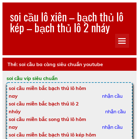
Skip
to
soi cầu lô xiên – bạch thủ lô
content
kép – bạch thủ lô 2 nháy
soi cầu lô xiên – bạch thủ lô kép – bạch thủ lô 2 nháy
Thẻ:
soi cầu ba càng siêu chuẩn youtube
soi cầu víp siêu chuẩn
soi cầu miền bắc bạch thủ lô hôm
nay
nhận cầu
soi cầu miền bắc bạch thủ lô 2
nháy
nhận cầu
soi cầu miền bắc song thủ lô hôm
nay
nhận cầu
soi cầu miền bắc bạch thủ lô kép hôm