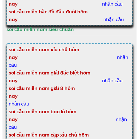
nay
nhận cầu
soi cầu miền bắc đề đầu đuôi hôm
nay
nhận cầu
soi cầu miền nam siêu chuẩn
soi cầu miền nam xỉu chủ hôm
nay
nhận
cầu
soi cầu miền nam giải đặc biệt hôm
nay
nhận cầu
soi cầu miền nam giải 8 hôm
nay
nhận cầu
soi cầu miền nam bao lô hôm
nay
nhận
cầu
soi cầu miền nam cặp xỉu chủ hôm