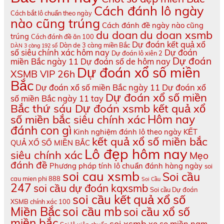
Cách đánh lô ngày
Cách bắt lô chuẩn theo ngày
nào cũng trúng
Cách đánh đề ngày nào cũng
du doan
du doan xsmb
trúng
Cách đánh đề ăn 100
Dự đoán kết quả xổ
Dàn de 3 càng miền Bắc
DÀN 3 càng 192 số
số siêu chính xác hôm nay
Dự đoán
Dự đoán lô xiên 2
Dự đoán
miền Bắc ngày 11
Dự đoán số de hôm nay
Dự đoán xổ số miền
XSMB VIP 26h
Bắc
Dự đoán xổ số miền Bắc ngày 11
Dự đoán xổ
Dự đoán xổ số miền
số miền Bắc ngày 11 tay
Bắc thứ sáu Dự đoán xsmb kết quả xổ
Hôm nay
số miền bắc siêu chính xác
đánh con gì
Kinh nghiệm đánh lô theo ngày
KẾT
kết quả xổ số miền bắc
QUẢ XỔ SỐ MIỀN BẮC
Lô đẹp hôm nay
siêu chính xác
Mẹo
đánh đề
Phương pháp tính lô chuẩn đánh hàng ngày
soi
soi cau xsmb
Soi cầu
cau mien phi 888
Soi Cầu
247
soi cầu dự đoán kqxsmb
Soi cầu Dự đoán
soi cầu kết quả xổ số
XSMB chính xác 100
Miền Bắc
soi cầu mb
soi cầu xổ số
miền bắc
soi xsmb
xo so miền nam