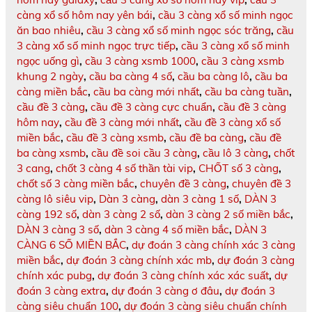
càng xổ số hôm nay yên bái
,
cầu 3 càng xổ số minh ngọc
ăn bao nhiêu
,
cầu 3 càng xổ số minh ngọc sóc trăng
,
cầu
3 càng xổ số minh ngọc trực tiếp
,
cầu 3 càng xổ số minh
ngọc uống gì
,
cầu 3 càng xsmb 1000
,
cầu 3 càng xsmb
khung 2 ngày
,
cầu ba càng 4 số
,
cầu ba càng lô
,
cầu ba
càng miền bắc
,
cầu ba càng mới nhất
,
cầu ba càng tuần
,
cầu đề 3 càng
,
cầu đề 3 càng cực chuẩn
,
cầu đề 3 càng
hôm nay
,
cầu đề 3 càng mới nhất
,
cầu đề 3 càng xổ số
miền bắc
,
cầu đề 3 càng xsmb
,
cầu đề ba càng
,
cầu đề
ba càng xsmb
,
cầu đề soi cầu 3 càng
,
cầu lô 3 càng
,
chốt
3 cang
,
chốt 3 càng 4 số thần tài vip
,
CHỐT số 3 càng
,
chốt số 3 càng miền bắc
,
chuyên đề 3 càng
,
chuyên đề 3
càng lô siêu vip
,
Dàn 3 càng
,
dàn 3 càng 1 số
,
DÀN 3
càng 192 số
,
dàn 3 càng 2 số
,
dàn 3 càng 2 số miền bắc
,
DÀN 3 càng 3 số
,
dàn 3 càng 4 số miền bắc
,
DÀN 3
CÀNG 6 SỐ MIỀN BẮC
,
dự đoán 3 càng chính xác 3 càng
miền bắc
,
dự đoán 3 càng chính xác mb
,
dự đoán 3 càng
chính xác pubg
,
dự đoán 3 càng chính xác xác suất
,
dự
đoán 3 càng extra
,
dự đoán 3 càng ơ đâu
,
dự đoán 3
càng siêu chuẩn 100
,
dự đoán 3 càng siêu chuẩn chính