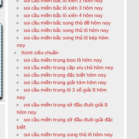
soi cầu miền bắc lô xiên 2 hôm nay
soi cầu miền bắc lô xiên 3 hôm nay
soi cầu miền bắc lô xiên 4 hôm nay
soi cầu miền bắc song thủ đề hôm nay
soi cầu miền bắc song thủ lô hôm nay
soi cầu miền bắc song thủ lô kép hôm
nay
Xsmt siêu chuẩn
soi cầu miền trung bao lô hôm nay
soi cầu miền trung cặp xíu chủ hôm nay
soi cầu miền trung đặc biệt hôm nay
soi cầu miền trung giải tám hôm nay
soi cầu miền trung lô 3 số giải 8 hôm
nay
soi cầu miền trung sớ đầu đuôi giải 8
hôm nay
soi cầu miền trung sớ đầu đuôi giải đặc
biệt
soi cầu miền trung song thủ lô hôm nay