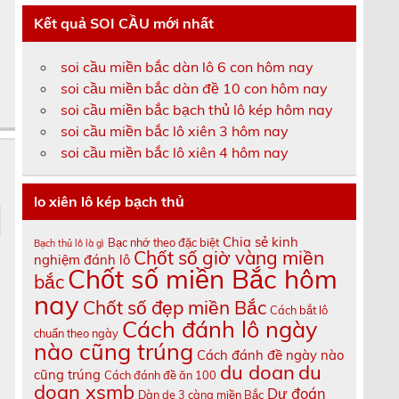
Kết quả SOI CẦU mới nhất
u
soi cầu miền bắc dàn lô 6 con hôm nay
soi cầu miền bắc dàn đề 10 con hôm nay
soi cầu miền bắc bạch thủ lô kép hôm nay
soi cầu miền bắc lô xiên 3 hôm nay
soi cầu miền bắc lô xiên 4 hôm nay
lo xiên lô kép bạch thủ
Chia sẻ kinh
Bạc nhớ theo đặc biệt
Bạch thủ lô là gì
Chốt số giờ vàng miền
nghiệm đánh lô
Chốt số miền Bắc hôm
bắc
nay
Chốt số đẹp miền Bắc
Cách bắt lô
Cách đánh lô ngày
chuẩn theo ngày
nào cũng trúng
Cách đánh đề ngày nào
du doan
du
cũng trúng
Cách đánh đề ăn 100
doan xsmb
Dự đoán
Dàn de 3 càng miền Bắc