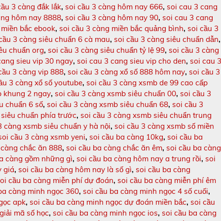
cầu 3 càng đắk lắk
,
soi cầu 3 càng hôm nay 666
,
soi cau 3 cang
càng hôm nay 8888
,
soi cầu 3 càng hôm nay 90
,
soi cau 3 cang
g miền bắc ebook
,
soi cầu 3 càng miền bắc quảng bình
,
soi cầu 3
 cầu 3 càng siêu chuẩn 6 cà mau
,
soi cầu 3 càng siêu chuẩn dẫn
,
iêu chuẩn org
,
soi cầu 3 càng siêu chuẩn tỷ lệ 99
,
soi cầu 3 càng
cang sieu vip 30 ngay
,
soi cau 3 cang sieu vip cho den
,
soi cau 
 cầu 3 càng vip 888
,
soi cầu 3 càng xổ số 888 hôm nay
,
soi cầu 3
cầu 3 càng xổ số youtube
,
soi cầu 3 càng xsmb de 99 cao cấp
b khung 2 ngay
,
soi cầu 3 càng xsmb siêu chuẩn 00
,
soi cầu 3
u chuẩn 6 số
,
soi cầu 3 càng xsmb siêu chuẩn 68
,
soi cầu 3
 siêu chuẩn phía trước
,
soi cầu 3 càng xsmb siêu chuẩn trung
3 càng xsmb siêu chuẩn y hà nội
,
soi cầu 3 càng xsmb số miền
soi cầu 3 càng xsmb yeni
,
soi cầu ba càng 10kg
,
soi cầu ba
 càng chắc ăn 888
,
soi cầu ba càng chắc ăn êm
,
soi cầu ba càn
ba càng gồm những gì
,
soi cầu ba càng hôm nay a trung rồi
,
soi
 giá
,
soi cầu ba càng hôm nay là số gì
,
soi cầu ba càng
oi cầu ba càng miễn phí dự đoán
,
soi cầu ba càng miễn phí êm
 ba càng minh ngọc 360
,
soi cầu ba càng minh ngọc 4 số cuối
,
gọc apk
,
soi cầu ba càng minh ngọc dự đoán miền bắc
,
soi cầu
giải mã số học
,
soi cầu ba càng minh ngọc ios
,
soi cầu ba càng