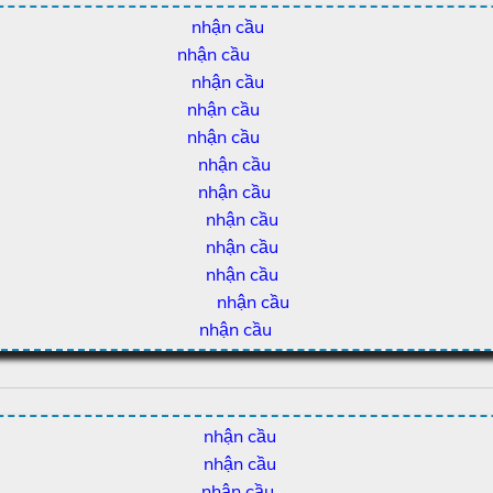
nhận cầu
nhận cầu
nhận cầu
nhận cầu
nhận cầu
nhận cầu
nhận cầu
nhận cầu
nhận cầu
nhận cầu
nhận cầu
nhận cầu
nhận cầu
nhận cầu
nhận cầu