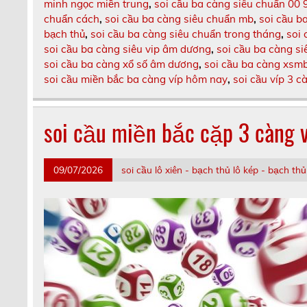
minh ngọc miền trung
,
soi cầu ba càng siêu chuẩn 00 
chuẩn cách
,
soi cầu ba càng siêu chuẩn mb
,
soi cầu b
bạch thủ
,
soi cầu ba càng siêu chuẩn trong tháng
,
soi 
soi cầu ba càng siêu vip âm dương
,
soi cầu ba càng si
soi cầu ba càng xổ số âm dương
,
soi cầu ba càng xsm
soi cầu miền bắc ba càng víp hôm nay
,
soi cầu víp 3 c
soi cầu miền bắc cặp 3 càng 
09/07/2026
soi cầu lô xiên - bạch thủ lô kép - bạch thủ