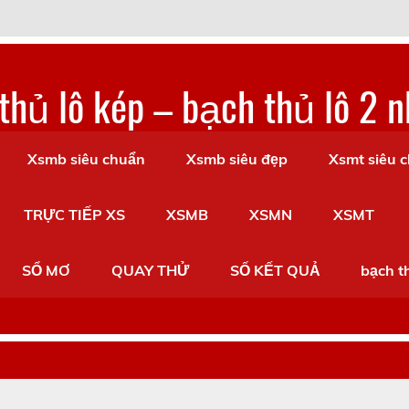
 thủ lô kép – bạch thủ lô 2 
nháy
Xsmb siêu chuẩn
Xsmb siêu đẹp
Xsmt siêu 
TRỰC TIẾP XS
XSMB
XSMN
XSMT
SỔ MƠ
QUAY THỬ
SỐ KẾT QUẢ
bạch t