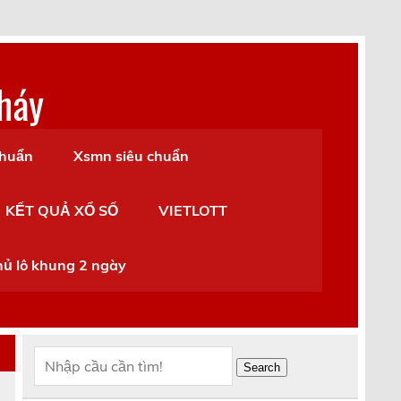
nháy
chuẩn
Xsmn siêu chuẩn
KẾT QUẢ XỔ SỐ
VIETLOTT
hủ lô khung 2 ngày
Search