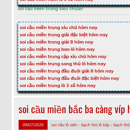
soi cầu miền trung siêu chuẩn
soi cầu miền trung xỉu chủ hôm nay
soi cầu miền trung giải đặc biệt hôm nay
soi cầu miền trung giải 8 hôm nay
soi cầu miền trung bao lô hôm nay
soi cầu miền trung cặp xỉu chủ hôm nay
soi cầu miền trung song thủ lô hôm nay
soi cầu miền trung đầu đuôi giải 8 hôm nay
soi cầu miền trung đầu đuôi đặc biệt hôm nay
soi cầu miền trung lô 3 số hôm nay
soi cầu miền bắc ba càng víp
09/07/2026
soi cầu lô xiên - bạch thủ lô kép - bạch thủ