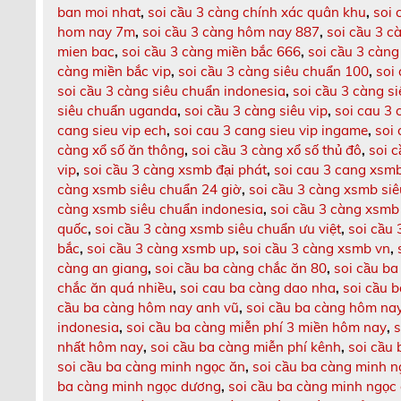
ban moi nhat
,
soi cầu 3 càng chính xác quân khu
,
soi 
hom nay 7m
,
soi cầu 3 càng hôm nay 887
,
soi cầu 3 
mien bac
,
soi cầu 3 càng miền bắc 666
,
soi cầu 3 càn
càng miền bắc vip
,
soi cầu 3 càng siêu chuẩn 100
,
soi
soi cầu 3 càng siêu chuẩn indonesia
,
soi cầu 3 càng s
siêu chuẩn uganda
,
soi cầu 3 càng siêu vip
,
soi cau 3 
cang sieu vip ech
,
soi cau 3 cang sieu vip ingame
,
soi
càng xổ số ăn thông
,
soi cầu 3 càng xổ số thủ đô
,
soi 
vip
,
soi cầu 3 càng xsmb đại phát
,
soi cau 3 cang xsm
càng xsmb siêu chuẩn 24 giờ
,
soi cầu 3 càng xsmb siê
càng xsmb siêu chuẩn indonesia
,
soi cầu 3 càng xsmb
quốc
,
soi cầu 3 càng xsmb siêu chuẩn ưu việt
,
soi cầu 
bắc
,
soi cầu 3 càng xsmb up
,
soi cầu 3 càng xsmb vn
,
càng an giang
,
soi cầu ba càng chắc ăn 80
,
soi cầu ba
chắc ăn quá nhiều
,
soi cau ba càng dao nha
,
soi cầu 
cầu ba càng hôm nay anh vũ
,
soi cầu ba càng hôm nay
indonesia
,
soi cầu ba càng miễn phí 3 miền hôm nay
,
s
nhất hôm nay
,
soi cầu ba càng miễn phí kênh
,
soi cầu
soi cầu ba càng minh ngọc ăn
,
soi cầu ba càng minh n
ba càng minh ngọc dương
,
soi cầu ba càng minh ngọc 