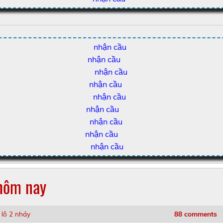
nhận cầu
nhận cầu
nhận cầu
nhận cầu
nhận cầu
nhận cầu
nhận cầu
nhận cầu
nhận cầu
 hôm nay
 lô 2 nháy
88 comments