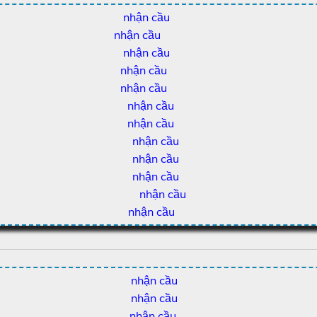
nhận cầu
nhận cầu
nhận cầu
nhận cầu
nhận cầu
nhận cầu
nhận cầu
nhận cầu
nhận cầu
nhận cầu
nhận cầu
nhận cầu
nhận cầu
nhận cầu
nhận cầu