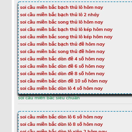
soi cầu miền bắc bạch thủ lô hôm nay
soi cầu miền bắc bạch thủ lô 2 nháy
soi cầu miền bắc song thủ lô hôm nay
soi cầu miền bắc bạch thủ lô kép hôm nay
soi cầu miền bắc song thủ lô kép hôm nay
soi cầu miền bắc bạch thủ đề hôm nay
soi cầu miền bắc song thủ đề hôm nay
soi cầu miền bắc dàn đề 4 số hôm nay
soi cầu miền bắc dàn đề 6 số hôm nay
soi cầu miền bắc dàn đề 8 số hôm nay
soi cầu miền bắc dàn đề 10 số hôm nay
soi cầu miền bắc dàn lô 4 số hôm nay
soi cầu miền bắc siêu chuẩn
soi cầu miền bắc dàn lô 6 số hôm nay
soi cầu miền bắc dàn lô 8 số hôm nay
soi cầu miền bắc dàn lô xiên 2 hôm nay