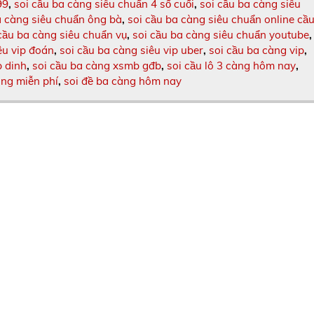
99
,
soi cầu ba càng siêu chuẩn 4 số cuối
,
soi cầu ba càng siêu
a càng siêu chuẩn ông bà
,
soi cầu ba càng siêu chuẩn online cầ
cầu ba càng siêu chuẩn vụ
,
soi cầu ba càng siêu chuẩn youtube
,
êu vip đoán
,
soi cầu ba càng siêu vip uber
,
soi cầu ba càng vip
,
b dinh
,
soi cầu ba càng xsmb gđb
,
soi cầu lô 3 càng hôm nay
,
àng miễn phí
,
soi đề ba càng hôm nay