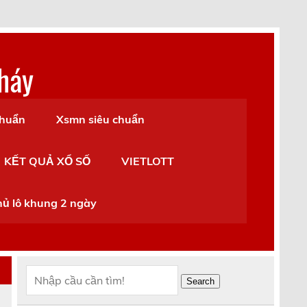
nháy
chuẩn
Xsmn siêu chuẩn
KẾT QUẢ XỔ SỐ
VIETLOTT
hủ lô khung 2 ngày
Search