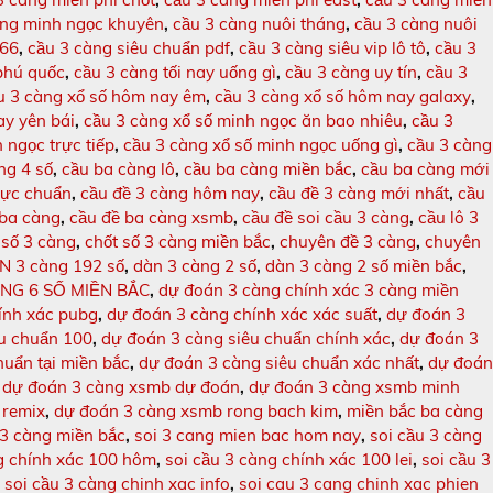
àng minh ngọc khuyên
,
cầu 3 càng nuôi tháng
,
cầu 3 càng nuôi
666
,
cầu 3 càng siêu chuẩn pdf
,
cầu 3 càng siêu vip lô tô
,
cầu 3
 phú quốc
,
cầu 3 càng tối nay uống gì
,
cầu 3 càng uy tín
,
cầu 3
u 3 càng xổ số hôm nay êm
,
cầu 3 càng xổ số hôm nay galaxy
,
ay yên bái
,
cầu 3 càng xổ số minh ngọc ăn bao nhiêu
,
cầu 3
 ngọc trực tiếp
,
cầu 3 càng xổ số minh ngọc uống gì
,
cầu 3 càng
ng 4 số
,
cầu ba càng lô
,
cầu ba càng miền bắc
,
cầu ba càng mới
cực chuẩn
,
cầu đề 3 càng hôm nay
,
cầu đề 3 càng mới nhất
,
cầu
 ba càng
,
cầu đề ba càng xsmb
,
cầu đề soi cầu 3 càng
,
cầu lô 3
số 3 càng
,
chốt số 3 càng miền bắc
,
chuyên đề 3 càng
,
chuyên
N 3 càng 192 số
,
dàn 3 càng 2 số
,
dàn 3 càng 2 số miền bắc
,
NG 6 SỐ MIỀN BẮC
,
dự đoán 3 càng chính xác 3 càng miền
ính xác pubg
,
dự đoán 3 càng chính xác xác suất
,
dự đoán 3
êu chuẩn 100
,
dự đoán 3 càng siêu chuẩn chính xác
,
dự đoán 3
huẩn tại miền bắc
,
dự đoán 3 càng siêu chuẩn xác nhất
,
dự đoá
,
dự đoán 3 càng xsmb dự đoán
,
dự đoán 3 càng xsmb minh
 remix
,
dự đoán 3 càng xsmb rong bach kim
,
miền bắc ba càng
 3 càng miền bắc
,
soi 3 cang mien bac hom nay
,
soi cầu 3 càng
g chính xác 100 hôm
,
soi cầu 3 càng chính xác 100 lei
,
soi cầu 3
,
soi cầu 3 càng chinh xac info
,
soi cau 3 cang chinh xac phien