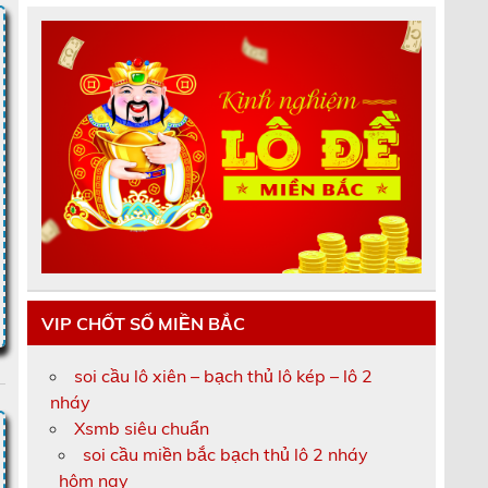
VIP CHỐT SỐ MIỀN BẮC
soi cầu lô xiên – bạch thủ lô kép – lô 2
nháy
Xsmb siêu chuẩn
soi cầu miền bắc bạch thủ lô 2 nháy
hôm nay