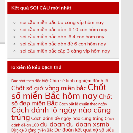
Kết quả SOI CẦU mới nhất
u
soi cầu miền bắc ba càng víp hôm nay
soi cầu miền bắc dàn lô 10 con hôm nay
soi cầu miền bắc dàn lô 4 con hôm nay
soi cầu miền bắc dàn đề 6 con hôm nay
soi cầu miền bắc cặp 3 càng víp hôm nay
lo xiên lô kép bạch thủ
Chia sẻ kinh nghiệm đánh lô
Bạc nhớ theo đặc biệt
Chốt
Chốt số giờ vàng miền bắc
số miền Bắc hôm nay
Chốt
số đẹp miền Bắc
Cách bắt lô chuẩn theo ngày
Cách đánh lô ngày nào cũng
trúng
Cách đánh đề ngày nào cũng trúng
Cách
du doan
du doan xsmb
đánh đề ăn 100
Dự đoán kết quả xổ số siêu
Dàn de 3 càng miền Bắc