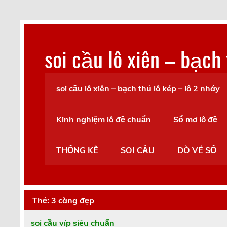
Skip
to
content
soi cầu lô xiên – bạch
soi cầu lô xiên – bạch thủ lô kép – bạch thủ lô 2 
soi cầu lô xiên – bạch thủ lô kép – lô 2 nháy
Kinh nghiệm lô đề chuẩn
Sổ mơ lô đề
THỐNG KÊ
SOI CẦU
DÒ VÉ SỐ
Thẻ:
3 càng đẹp
soi cầu víp siêu chuẩn