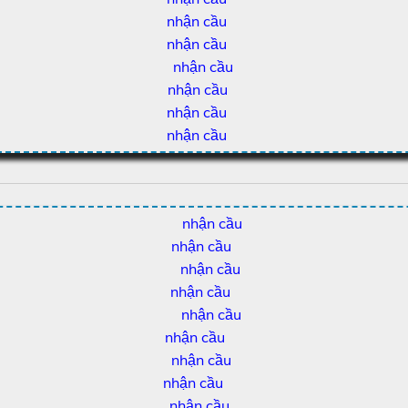
nhận cầu
nhận cầu
nhận cầu
nhận cầu
nhận cầu
nhận cầu
nhận cầu
nhận cầu
nhận cầu
nhận cầu
nhận cầu
nhận cầu
nhận cầu
nhận cầu
nhận cầu