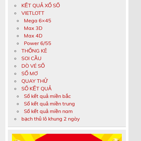
KẾT QUẢ XỔ SỐ
VIETLOTT
Mega 6×45
Max 3D
Max 4D
Power 6/55
THỐNG KÊ
SOI CẦU
DÒ VÉ SỐ
SỔ MƠ
QUAY THỬ
SỐ KẾT QUẢ
Số kết quả miền bắc
Số kết quả miền trung
n
Số kết quả miền nam
bạch thủ lô khung 2 ngày