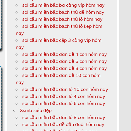
soi cầu miền bắc ba càng víp hôm nay
soi cầu miền bắc bạch thủ đề hôm nay
soi cầu miền bắc bạch thủ lô hôm nay
soi cầu miền bắc bạch thủ lô kép hôm
nay
soi cầu miền bắc cặp 3 càng víp hôm
nay
soi cầu miền bắc dàn đề 4 con hôm nay
soi cầu miền bắc dàn đề 6 con hôm nay
soi cầu miền bắc dàn đề 8 con hôm nay
soi cầu miền bắc dàn đề 10 con hôm
nay
soi cầu miền bắc dàn lô 10 con hôm nay
soi cầu miền bắc dàn lô 4 con hôm nay
soi cầu miền bắc dàn lô 6 con hôm nay
Xsmb siêu đẹp
soi cầu miền bắc dàn lô 8 con hôm nay
soi cầu miền bắc đề đầu đuôi hôm nay