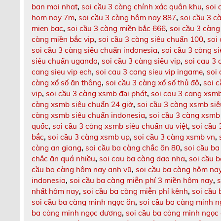
ban moi nhat
,
soi cầu 3 càng chính xác quân khu
,
soi 
hom nay 7m
,
soi cầu 3 càng hôm nay 887
,
soi cầu 3 
mien bac
,
soi cầu 3 càng miền bắc 666
,
soi cầu 3 càn
càng miền bắc vip
,
soi cầu 3 càng siêu chuẩn 100
,
soi
soi cầu 3 càng siêu chuẩn indonesia
,
soi cầu 3 càng s
siêu chuẩn uganda
,
soi cầu 3 càng siêu vip
,
soi cau 3 
cang sieu vip ech
,
soi cau 3 cang sieu vip ingame
,
soi
càng xổ số ăn thông
,
soi cầu 3 càng xổ số thủ đô
,
soi 
vip
,
soi cầu 3 càng xsmb đại phát
,
soi cau 3 cang xsm
càng xsmb siêu chuẩn 24 giờ
,
soi cầu 3 càng xsmb siê
càng xsmb siêu chuẩn indonesia
,
soi cầu 3 càng xsmb
quốc
,
soi cầu 3 càng xsmb siêu chuẩn ưu việt
,
soi cầu 
bắc
,
soi cầu 3 càng xsmb up
,
soi cầu 3 càng xsmb vn
,
càng an giang
,
soi cầu ba càng chắc ăn 80
,
soi cầu ba
chắc ăn quá nhiều
,
soi cau ba càng dao nha
,
soi cầu 
cầu ba càng hôm nay anh vũ
,
soi cầu ba càng hôm nay
indonesia
,
soi cầu ba càng miễn phí 3 miền hôm nay
,
s
nhất hôm nay
,
soi cầu ba càng miễn phí kênh
,
soi cầu
soi cầu ba càng minh ngọc ăn
,
soi cầu ba càng minh n
ba càng minh ngọc dương
,
soi cầu ba càng minh ngọc 