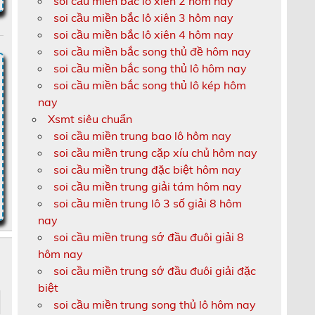
soi cầu miền bắc lô xiên 2 hôm nay
soi cầu miền bắc lô xiên 3 hôm nay
soi cầu miền bắc lô xiên 4 hôm nay
soi cầu miền bắc song thủ đề hôm nay
soi cầu miền bắc song thủ lô hôm nay
soi cầu miền bắc song thủ lô kép hôm
nay
Xsmt siêu chuẩn
soi cầu miền trung bao lô hôm nay
soi cầu miền trung cặp xíu chủ hôm nay
soi cầu miền trung đặc biệt hôm nay
soi cầu miền trung giải tám hôm nay
soi cầu miền trung lô 3 số giải 8 hôm
nay
soi cầu miền trung sớ đầu đuôi giải 8
hôm nay
soi cầu miền trung sớ đầu đuôi giải đặc
biệt
soi cầu miền trung song thủ lô hôm nay