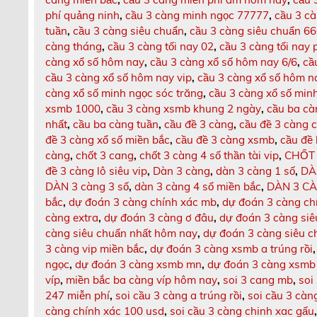
phí quảng ninh
,
cầu 3 càng minh ngọc 77777
,
cầu 3 c
tuần
,
cầu 3 càng siêu chuẩn
,
cầu 3 càng siêu chuẩn 6
càng tháng
,
cầu 3 càng tối nay 02
,
cầu 3 càng tối nay
càng xổ số hôm nay
,
cầu 3 càng xổ số hôm nay 6/6
,
cầ
cầu 3 càng xổ số hôm nay vip
,
cầu 3 càng xổ số hôm n
càng xổ số minh ngọc sóc trăng
,
cầu 3 càng xổ số minh
xsmb 1000
,
cầu 3 càng xsmb khung 2 ngày
,
cầu ba cà
nhất
,
cầu ba càng tuần
,
cầu đề 3 càng
,
cầu đề 3 càng 
đề 3 càng xổ số miền bắc
,
cầu đề 3 càng xsmb
,
cầu đề
càng
,
chốt 3 cang
,
chốt 3 càng 4 số thần tài vip
,
CHỐT 
đề 3 càng lô siêu vip
,
Dàn 3 càng
,
dàn 3 càng 1 số
,
DÀ
DÀN 3 càng 3 số
,
dàn 3 càng 4 số miền bắc
,
DÀN 3 CÀ
bắc
,
dự đoán 3 càng chính xác mb
,
dự đoán 3 càng ch
càng extra
,
dự đoán 3 càng ơ đâu
,
dự đoán 3 càng si
càng siêu chuẩn nhất hôm nay
,
dự đoán 3 càng siêu c
3 càng vip miền bắc
,
dự đoán 3 càng xsmb a trúng rồi
ngọc
,
dự đoán 3 càng xsmb mn
,
dự đoán 3 càng xsmb
víp
,
miền bắc ba càng víp hôm nay
,
soi 3 cang mb
,
soi
247 miễn phí
,
soi cầu 3 càng a trúng rồi
,
soi cầu 3 càn
càng chính xác 100 usd
,
soi cầu 3 càng chinh xac gấu