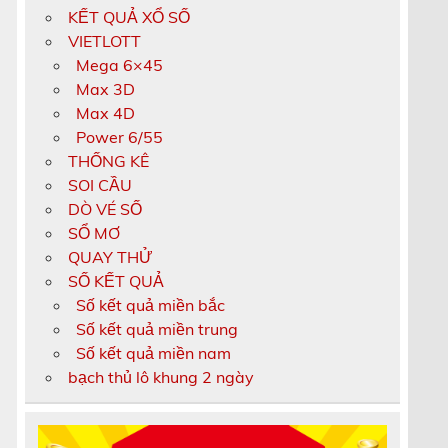
KẾT QUẢ XỔ SỐ
VIETLOTT
Mega 6×45
Max 3D
Max 4D
Power 6/55
THỐNG KÊ
SOI CẦU
DÒ VÉ SỐ
SỔ MƠ
QUAY THỬ
SỐ KẾT QUẢ
Số kết quả miền bắc
Số kết quả miền trung
n
Số kết quả miền nam
bạch thủ lô khung 2 ngày