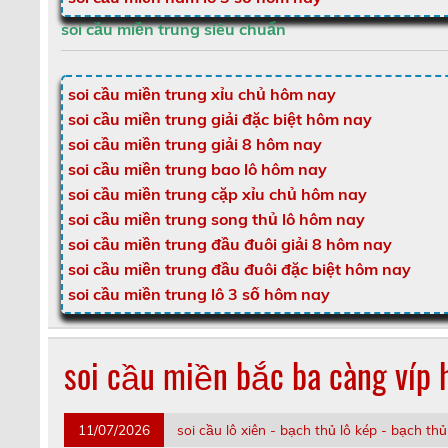
soi cầu miền trung siêu chuẩn
soi cầu miền trung xỉu chủ hôm nay
soi cầu miền trung giải đặc biệt hôm nay
soi cầu miền trung giải 8 hôm nay
soi cầu miền trung bao lô hôm nay
soi cầu miền trung cặp xỉu chủ hôm nay
soi cầu miền trung song thủ lô hôm nay
soi cầu miền trung đầu đuôi giải 8 hôm nay
soi cầu miền trung đầu đuôi đặc biệt hôm nay
soi cầu miền trung lô 3 số hôm nay
soi cầu miền bắc ba càng víp
11/07/2026
soi cầu lô xiên - bạch thủ lô kép - bạch thủ