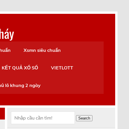
nháy
chuẩn
Xsmn siêu chuẩn
KẾT QUẢ XỔ SỐ
VIETLOTT
hủ lô khung 2 ngày
Search