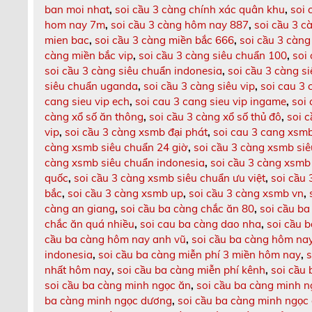
ban moi nhat
,
soi cầu 3 càng chính xác quân khu
,
soi 
hom nay 7m
,
soi cầu 3 càng hôm nay 887
,
soi cầu 3 
mien bac
,
soi cầu 3 càng miền bắc 666
,
soi cầu 3 càn
càng miền bắc vip
,
soi cầu 3 càng siêu chuẩn 100
,
soi
soi cầu 3 càng siêu chuẩn indonesia
,
soi cầu 3 càng s
siêu chuẩn uganda
,
soi cầu 3 càng siêu vip
,
soi cau 3 
cang sieu vip ech
,
soi cau 3 cang sieu vip ingame
,
soi
càng xổ số ăn thông
,
soi cầu 3 càng xổ số thủ đô
,
soi 
vip
,
soi cầu 3 càng xsmb đại phát
,
soi cau 3 cang xsm
càng xsmb siêu chuẩn 24 giờ
,
soi cầu 3 càng xsmb siê
càng xsmb siêu chuẩn indonesia
,
soi cầu 3 càng xsmb
quốc
,
soi cầu 3 càng xsmb siêu chuẩn ưu việt
,
soi cầu 
bắc
,
soi cầu 3 càng xsmb up
,
soi cầu 3 càng xsmb vn
,
càng an giang
,
soi cầu ba càng chắc ăn 80
,
soi cầu ba
chắc ăn quá nhiều
,
soi cau ba càng dao nha
,
soi cầu 
cầu ba càng hôm nay anh vũ
,
soi cầu ba càng hôm nay
indonesia
,
soi cầu ba càng miễn phí 3 miền hôm nay
,
s
nhất hôm nay
,
soi cầu ba càng miễn phí kênh
,
soi cầu
soi cầu ba càng minh ngọc ăn
,
soi cầu ba càng minh n
ba càng minh ngọc dương
,
soi cầu ba càng minh ngọc 