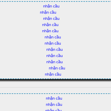
nhận cầu
nhận cầu
nhận cầu
nhận cầu
nhận cầu
nhận cầu
nhận cầu
nhận cầu
nhận cầu
nhận cầu
nhận cầu
nhận cầu
nhận cầu
nhận cầu
nhận cầu