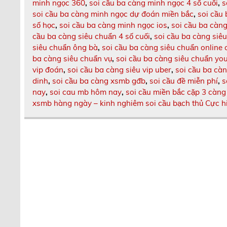
minh ngọc 360
,
soi cầu ba càng minh ngọc 4 số cuối
,
s
soi cầu ba càng minh ngọc dự đoán miền bắc
,
soi cầu
số học
,
soi cầu ba càng minh ngọc ios
,
soi cầu ba càn
cầu ba càng siêu chuẩn 4 số cuối
,
soi cầu ba càng siê
siêu chuẩn ông bà
,
soi cầu ba càng siêu chuẩn online 
ba càng siêu chuẩn vụ
,
soi cầu ba càng siêu chuẩn yo
vip đoán
,
soi cầu ba càng siêu vip uber
,
soi cầu ba càn
dinh
,
soi cầu ba càng xsmb gđb
,
soi cầu đề miễn phí
,
s
nay
,
soi cau mb hôm nay
,
soi cầu miền bắc cặp 3 càng
xsmb hàng ngày – kinh nghiêm soi cầu bạch thủ Cực h