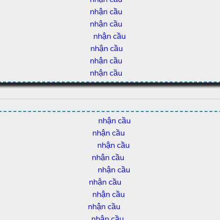
nhận cầu
nhận cầu
nhận cầu
nhận cầu
nhận cầu
nhận cầu
nhận cầu
nhận cầu
nhận cầu
nhận cầu
nhận cầu
nhận cầu
nhận cầu
nhận cầu
nhận cầu