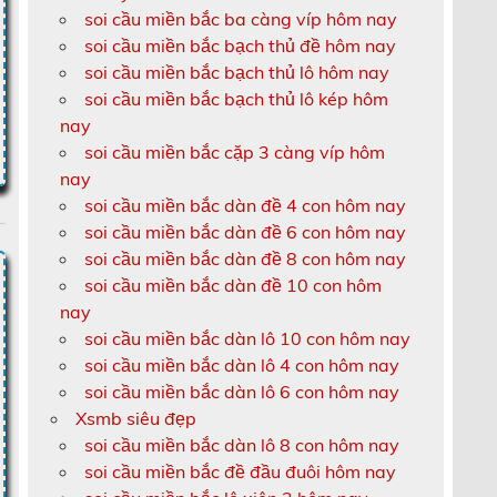
soi cầu miền bắc ba càng víp hôm nay
soi cầu miền bắc bạch thủ đề hôm nay
soi cầu miền bắc bạch thủ lô hôm nay
soi cầu miền bắc bạch thủ lô kép hôm
nay
soi cầu miền bắc cặp 3 càng víp hôm
nay
soi cầu miền bắc dàn đề 4 con hôm nay
soi cầu miền bắc dàn đề 6 con hôm nay
soi cầu miền bắc dàn đề 8 con hôm nay
soi cầu miền bắc dàn đề 10 con hôm
nay
soi cầu miền bắc dàn lô 10 con hôm nay
soi cầu miền bắc dàn lô 4 con hôm nay
soi cầu miền bắc dàn lô 6 con hôm nay
Xsmb siêu đẹp
soi cầu miền bắc dàn lô 8 con hôm nay
soi cầu miền bắc đề đầu đuôi hôm nay