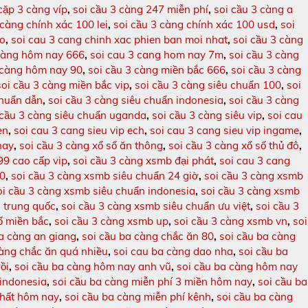
cặp 3 càng víp
,
soi cầu 3 càng 247 miễn phí
,
soi cầu 3 càng a
 càng chính xác 100 lei
,
soi cầu 3 càng chính xác 100 usd
,
soi
fo
,
soi cau 3 cang chinh xac phien ban moi nhat
,
soi cầu 3 càng
 càng hôm nay 666
,
soi cau 3 cang hom nay 7m
,
soi cầu 3 càng
 càng hôm nay 90
,
soi cầu 3 càng miền bắc 666
,
soi cầu 3 càng
soi cầu 3 càng miền bắc vip
,
soi cầu 3 càng siêu chuẩn 100
,
soi
chuẩn dẫn
,
soi cầu 3 càng siêu chuẩn indonesia
,
soi cầu 3 càng
 cầu 3 càng siêu chuẩn uganda
,
soi cầu 3 càng siêu vip
,
soi cau
en
,
soi cau 3 cang sieu vip ech
,
soi cau 3 cang sieu vip ingame
,
nay
,
soi cầu 3 càng xổ số ăn thông
,
soi cầu 3 càng xổ số thủ đô
,
99 cao cấp vip
,
soi cầu 3 càng xsmb đại phát
,
soi cau 3 cang
00
,
soi cầu 3 càng xsmb siêu chuẩn 24 giờ
,
soi cầu 3 càng xsmb
oi cầu 3 càng xsmb siêu chuẩn indonesia
,
soi cầu 3 càng xsmb
 trung quốc
,
soi cầu 3 càng xsmb siêu chuẩn ưu việt
,
soi cầu 3
ố miền bắc
,
soi cầu 3 càng xsmb up
,
soi cầu 3 càng xsmb vn
,
soi
ba càng an giang
,
soi cầu ba càng chắc ăn 80
,
soi cầu ba càng
càng chắc ăn quá nhiều
,
soi cau ba càng dao nha
,
soi cầu ba
ồi
,
soi cầu ba càng hôm nay anh vũ
,
soi cầu ba càng hôm nay
 indonesia
,
soi cầu ba càng miễn phí 3 miền hôm nay
,
soi cầu ba
nhất hôm nay
,
soi cầu ba càng miễn phí kênh
,
soi cầu ba càng