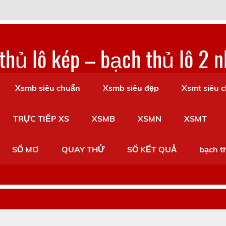
 thủ lô kép – bạch thủ lô 2 
nháy
Xsmb siêu chuẩn
Xsmb siêu đẹp
Xsmt siêu 
TRỰC TIẾP XS
XSMB
XSMN
XSMT
SỔ MƠ
QUAY THỬ
SỐ KẾT QUẢ
bạch t