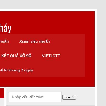
nháy
chuẩn
Xsmn siêu chuẩn
KẾT QUẢ XỔ SỐ
VIETLOTT
hủ lô khung 2 ngày
Search