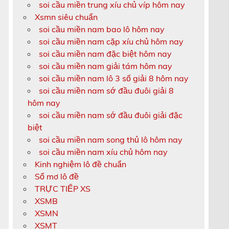
soi cầu miền trung xíu chủ víp hôm nay
Xsmn siêu chuẩn
soi cầu miền nam bao lô hôm nay
soi cầu miền nam cặp xíu chủ hôm nay
soi cầu miền nam đặc biệt hôm nay
soi cầu miền nam giải tám hôm nay
soi cầu miền nam lô 3 số giải 8 hôm nay
soi cầu miền nam sớ đầu đuôi giải 8
hôm nay
soi cầu miền nam sớ đầu đuôi giải đặc
biệt
soi cầu miền nam song thủ lô hôm nay
soi cầu miền nam xíu chủ hôm nay
Kinh nghiệm lô đề chuẩn
Sổ mơ lô đề
TRỰC TIẾP XS
XSMB
XSMN
XSMT