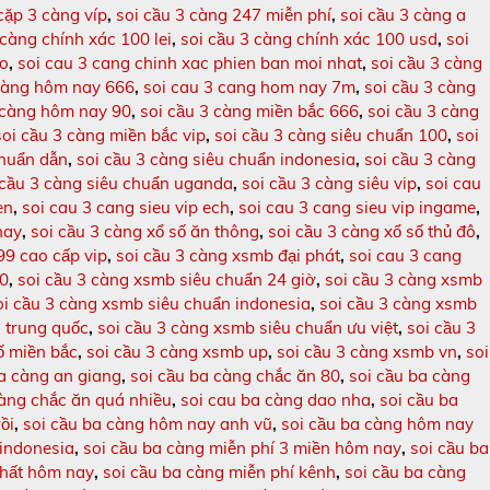
cặp 3 càng víp
,
soi cầu 3 càng 247 miễn phí
,
soi cầu 3 càng a
 càng chính xác 100 lei
,
soi cầu 3 càng chính xác 100 usd
,
soi
fo
,
soi cau 3 cang chinh xac phien ban moi nhat
,
soi cầu 3 càng
 càng hôm nay 666
,
soi cau 3 cang hom nay 7m
,
soi cầu 3 càng
 càng hôm nay 90
,
soi cầu 3 càng miền bắc 666
,
soi cầu 3 càng
soi cầu 3 càng miền bắc vip
,
soi cầu 3 càng siêu chuẩn 100
,
soi
chuẩn dẫn
,
soi cầu 3 càng siêu chuẩn indonesia
,
soi cầu 3 càng
 cầu 3 càng siêu chuẩn uganda
,
soi cầu 3 càng siêu vip
,
soi cau
en
,
soi cau 3 cang sieu vip ech
,
soi cau 3 cang sieu vip ingame
,
nay
,
soi cầu 3 càng xổ số ăn thông
,
soi cầu 3 càng xổ số thủ đô
,
99 cao cấp vip
,
soi cầu 3 càng xsmb đại phát
,
soi cau 3 cang
00
,
soi cầu 3 càng xsmb siêu chuẩn 24 giờ
,
soi cầu 3 càng xsmb
oi cầu 3 càng xsmb siêu chuẩn indonesia
,
soi cầu 3 càng xsmb
 trung quốc
,
soi cầu 3 càng xsmb siêu chuẩn ưu việt
,
soi cầu 3
ố miền bắc
,
soi cầu 3 càng xsmb up
,
soi cầu 3 càng xsmb vn
,
soi
ba càng an giang
,
soi cầu ba càng chắc ăn 80
,
soi cầu ba càng
càng chắc ăn quá nhiều
,
soi cau ba càng dao nha
,
soi cầu ba
ồi
,
soi cầu ba càng hôm nay anh vũ
,
soi cầu ba càng hôm nay
 indonesia
,
soi cầu ba càng miễn phí 3 miền hôm nay
,
soi cầu ba
nhất hôm nay
,
soi cầu ba càng miễn phí kênh
,
soi cầu ba càng