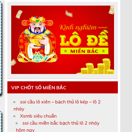
VIP CHỐT SỐ MIỀN BẮC
soi cầu lô xiên – bạch thủ lô kép – lô 2
nháy
Xsmb siêu chuẩn
soi cầu miền bắc bạch thủ lô 2 nháy
hôm nay