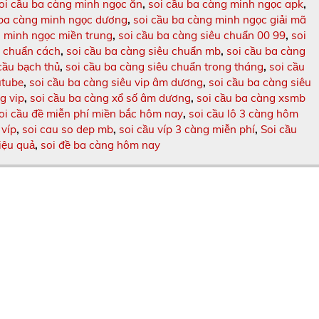
oi cầu ba càng minh ngọc ăn
,
soi cầu ba càng minh ngọc apk
,
 ba càng minh ngọc dương
,
soi cầu ba càng minh ngọc giải mã
g minh ngọc miền trung
,
soi cầu ba càng siêu chuẩn 00 99
,
soi
u chuẩn cách
,
soi cầu ba càng siêu chuẩn mb
,
soi cầu ba càng
cầu bạch thủ
,
soi cầu ba càng siêu chuẩn trong tháng
,
soi cầu
utube
,
soi cầu ba càng siêu vip âm dương
,
soi cầu ba càng siêu
g vip
,
soi cầu ba càng xổ số âm dương
,
soi cầu ba càng xsmb
oi cầu đề miễn phí miền bắc hôm nay
,
soi cầu lô 3 càng hôm
 víp
,
soi cau so dep mb
,
soi cầu víp 3 càng miễn phí
,
Soi cầu
iệu quả
,
soi đề ba càng hôm nay