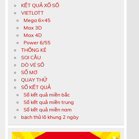
KẾT QUẢ XỔ SỐ
VIETLOTT
Mega 6×45
h
Max 3D
Max 4D
Power 6/55
THỐNG KÊ
SOI CẦU
DÒ VÉ SỐ
SỔ MƠ
QUAY THỬ
SỐ KẾT QUẢ
Số kết quả miền bắc
Số kết quả miền trung
Số kết quả miền nam
bạch thủ lô khung 2 ngày