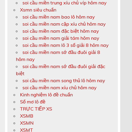
soi cầu miền trung xíu chủ víp hôm nay
Xsmn siêu chuẩn
n
soi cầu miền nam bao lô hôm nay
soi cầu miền nam cặp xíu chủ hôm nay
soi cầu miền nam đặc biệt hôm nay
soi cầu miền nam giải tám hôm nay
soi cầu miền nam lô 3 số giải 8 hôm nay
soi cầu miền nam sớ đầu đuôi giải 8
hôm nay
soi cầu miền nam sớ đầu đuôi giải đặc
biệt
soi cầu miền nam song thủ lô hôm nay
soi cầu miền nam xíu chủ hôm nay
Kinh nghiệm lô đề chuẩn
Sổ mơ lô đề
TRỰC TIẾP XS
XSMB
XSMN
XSMT