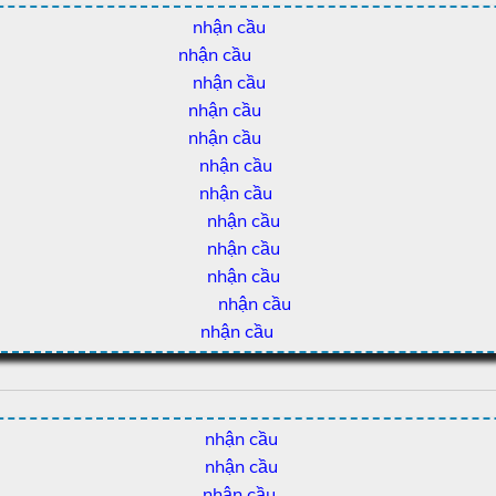
nhận cầu
nhận cầu
nhận cầu
nhận cầu
nhận cầu
nhận cầu
nhận cầu
nhận cầu
nhận cầu
nhận cầu
nhận cầu
nhận cầu
nhận cầu
nhận cầu
nhận cầu