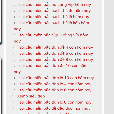
soi cầu miền bắc ba càng víp hôm nay
soi cầu miền bắc bạch thủ đề hôm nay
soi cầu miền bắc bạch thủ lô hôm nay
soi cầu miền bắc bạch thủ lô kép hôm
nay
soi cầu miền bắc cặp 3 càng víp hôm
nay
soi cầu miền bắc dàn đề 4 con hôm nay
soi cầu miền bắc dàn đề 6 con hôm nay
soi cầu miền bắc dàn đề 8 con hôm nay
soi cầu miền bắc dàn đề 10 con hôm
nay
soi cầu miền bắc dàn lô 10 con hôm nay
soi cầu miền bắc dàn lô 4 con hôm nay
soi cầu miền bắc dàn lô 6 con hôm nay
Xsmb siêu đẹp
soi cầu miền bắc dàn lô 8 con hôm nay
soi cầu miền bắc đề đầu đuôi hôm nay