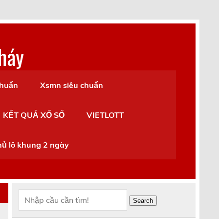
nháy
chuẩn
Xsmn siêu chuẩn
KẾT QUẢ XỔ SỐ
VIETLOTT
hủ lô khung 2 ngày
Search