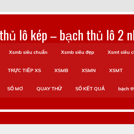
 thủ lô kép – bạch thủ lô 2 
nháy
Xsmb siêu chuẩn
Xsmb siêu đẹp
Xsmt siêu 
TRỰC TIẾP XS
XSMB
XSMN
XSMT
SỔ MƠ
QUAY THỬ
SỐ KẾT QUẢ
bạch t