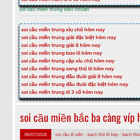
soi cầu miền trung siêu chuẩn
soi cầu miền trung xỉu chủ hôm nay
soi cầu miền trung giải đặc biệt hôm nay
soi cầu miền trung giải 8 hôm nay
soi cầu miền trung bao lô hôm nay
soi cầu miền trung cặp xỉu chủ hôm nay
soi cầu miền trung song thủ lô hôm nay
soi cầu miền trung đầu đuôi giải 8 hôm nay
soi cầu miền trung đầu đuôi đặc biệt hôm nay
soi cầu miền trung lô 3 số hôm nay
soi cầu miền bắc ba càng víp
06/07/2026
soi cầu lô xiên - bạch thủ lô kép - bạch thủ