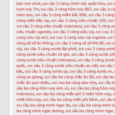
ban moi nhat
,
soi cầu 3 càng chính xác quân khu
,
soi 
hom nay 7m
,
soi cầu 3 càng hôm nay 887
,
soi cầu 3 
mien bac
,
soi cầu 3 càng miền bắc 666
,
soi cầu 3 càn
càng miền bắc vip
,
soi cầu 3 càng siêu chuẩn 100
,
soi
soi cầu 3 càng siêu chuẩn indonesia
,
soi cầu 3 càng s
siêu chuẩn uganda
,
soi cầu 3 càng siêu vip
,
soi cau 3 
cang sieu vip ech
,
soi cau 3 cang sieu vip ingame
,
soi
càng xổ số ăn thông
,
soi cầu 3 càng xổ số thủ đô
,
soi 
vip
,
soi cầu 3 càng xsmb đại phát
,
soi cau 3 cang xsm
càng xsmb siêu chuẩn 24 giờ
,
soi cầu 3 càng xsmb siê
càng xsmb siêu chuẩn indonesia
,
soi cầu 3 càng xsmb
quốc
,
soi cầu 3 càng xsmb siêu chuẩn ưu việt
,
soi cầu 
bắc
,
soi cầu 3 càng xsmb up
,
soi cầu 3 càng xsmb vn
,
càng an giang
,
soi cầu ba càng chắc ăn 80
,
soi cầu ba
chắc ăn quá nhiều
,
soi cau ba càng dao nha
,
soi cầu 
cầu ba càng hôm nay anh vũ
,
soi cầu ba càng hôm nay
indonesia
,
soi cầu ba càng miễn phí 3 miền hôm nay
,
s
nhất hôm nay
,
soi cầu ba càng miễn phí kênh
,
soi cầu
soi cầu ba càng minh ngọc ăn
,
soi cầu ba càng minh n
ba càng minh ngọc dương
,
soi cầu ba càng minh ngọc 