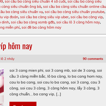
99
,
soi cầu ba càng siêu chuẩn 4 số cuối
,
soi cầu ba càng siêu
a càng siêu chuẩn ông bà
,
soi cầu ba càng siêu chuẩn online cầ
cầu ba càng siêu chuẩn vụ
,
soi cầu ba càng siêu chuẩn youtube
,
êu vip đoán
,
soi cầu ba càng siêu vip uber
,
soi cầu ba càng vip
,
b dinh
,
soi cầu ba càng xsmb gđb
,
soi cầu lô 3 càng hôm nay
,
àng miễn phí
,
soi đề ba càng hôm nay
víp hôm nay
 lô 2 nháy
90 comments
soi 3 cang mien phi, soi 3 cang mb, soi de 3 cang, soi
cầu 3 càng miền bắc, lô ba càng, lo ba cang hom nay,
cau lo ba cang, soi cau lo ba cang, soi 3 cang, cau 3
càng, soi cau 3 càng, 3 càng hôm nay, lấy 3 càng, 3
càng chuẩn, , ba cang vip, […]