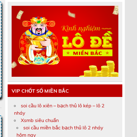
VIP CHỐT SỐ MIỀN BẮC
soi cầu lô xiên – bạch thủ lô kép – lô 2
nháy
Xsmb siêu chuẩn
soi cầu miền bắc bạch thủ lô 2 nháy
hôm nay