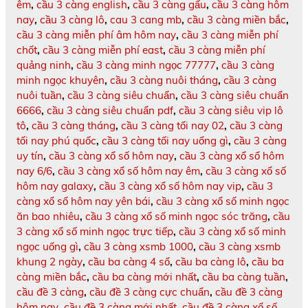
êm
,
cầu 3 càng english
,
cầu 3 càng gấu
,
cầu 3 càng hôm
nay
,
cầu 3 càng lô
,
cau 3 cang mb
,
cầu 3 càng miền bắc
,
cầu 3 càng miễn phí âm hôm nay
,
cầu 3 càng miễn phí
chốt
,
cầu 3 càng miễn phí east
,
cầu 3 càng miễn phí
quảng ninh
,
cầu 3 càng minh ngọc 77777
,
cầu 3 càng
minh ngọc khuyên
,
cầu 3 càng nuôi tháng
,
cầu 3 càng
nuôi tuần
,
cầu 3 càng siêu chuẩn
,
cầu 3 càng siêu chuẩn
6666
,
cầu 3 càng siêu chuẩn pdf
,
cầu 3 càng siêu vip lô
tô
,
cầu 3 càng tháng
,
cầu 3 càng tối nay 02
,
cầu 3 càng
tối nay phú quốc
,
cầu 3 càng tối nay uống gì
,
cầu 3 càng
uy tín
,
cầu 3 càng xổ số hôm nay
,
cầu 3 càng xổ số hôm
nay 6/6
,
cầu 3 càng xổ số hôm nay êm
,
cầu 3 càng xổ số
hôm nay galaxy
,
cầu 3 càng xổ số hôm nay vip
,
cầu 3
càng xổ số hôm nay yên bái
,
cầu 3 càng xổ số minh ngọc
ăn bao nhiêu
,
cầu 3 càng xổ số minh ngọc sóc trăng
,
cầu
3 càng xổ số minh ngọc trực tiếp
,
cầu 3 càng xổ số minh
ngọc uống gì
,
cầu 3 càng xsmb 1000
,
cầu 3 càng xsmb
khung 2 ngày
,
cầu ba càng 4 số
,
cầu ba càng lô
,
cầu ba
càng miền bắc
,
cầu ba càng mới nhất
,
cầu ba càng tuần
,
cầu đề 3 càng
,
cầu đề 3 càng cực chuẩn
,
cầu đề 3 càng
hôm nay
,
cầu đề 3 càng mới nhất
,
cầu đề 3 càng xổ số