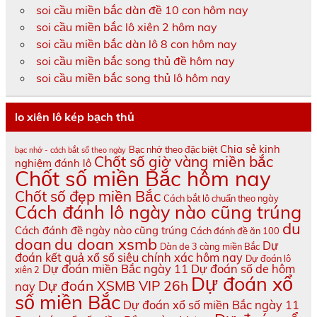
soi cầu miền bắc dàn đề 10 con hôm nay
soi cầu miền bắc lô xiên 2 hôm nay
soi cầu miền bắc dàn lô 8 con hôm nay
soi cầu miền bắc song thủ đề hôm nay
soi cầu miền bắc song thủ lô hôm nay
lo xiên lô kép bạch thủ
Chia sẻ kinh
Bạc nhớ theo đặc biệt
bạc nhớ - cách bắt số theo ngày
Chốt số giờ vàng miền bắc
nghiệm đánh lô
Chốt số miền Bắc hôm nay
Chốt số đẹp miền Bắc
Cách bắt lô chuẩn theo ngày
Cách đánh lô ngày nào cũng trúng
du
Cách đánh đề ngày nào cũng trúng
Cách đánh đề ăn 100
doan
du doan xsmb
Dự
Dàn de 3 càng miền Bắc
đoán kết quả xổ số siêu chính xác hôm nay
Dự đoán lô
Dự đoán miền Bắc ngày 11
Dự đoán số de hôm
xiên 2
Dự đoán xổ
Dự đoán XSMB VIP 26h
nay
số miền Bắc
Dự đoán xổ số miền Bắc ngày 11