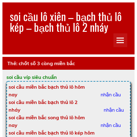
Skip
to
soi cầu lô xiên – bạch thủ lô
content
kép – bạch thủ lô 2 nháy
soi cầu lô xiên – bạch thủ lô kép – bạch thủ lô 2 nháy
Thẻ:
chốt số 3 càng miền bắc
soi cầu víp siêu chuẩn
soi cầu miền bắc bạch thủ lô hôm
nay
nhận cầu
soi cầu miền bắc bạch thủ lô 2
nháy
nhận cầu
soi cầu miền bắc song thủ lô hôm
nay
nhận cầu
soi cầu miền bắc bạch thủ lô kép hôm