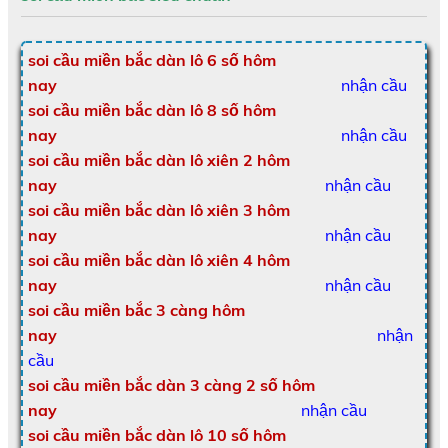
soi cầu miền bắc dàn lô 6 số hôm
nay
nhận cầu
soi cầu miền bắc dàn lô 8 số hôm
nay
nhận cầu
soi cầu miền bắc dàn lô xiên 2 hôm
nay
nhận cầu
soi cầu miền bắc dàn lô xiên 3 hôm
nay
nhận cầu
soi cầu miền bắc dàn lô xiên 4 hôm
nay
nhận cầu
soi cầu miền bắc 3 càng hôm
nay
nhận
cầu
soi cầu miền bắc dàn 3 càng 2 số hôm
nay
nhận cầu
soi cầu miền bắc dàn lô 10 số hôm