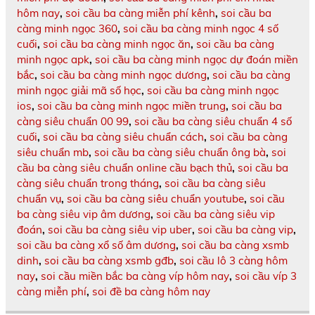
hôm nay
,
soi cầu ba càng miễn phí kênh
,
soi cầu ba
càng minh ngọc 360
,
soi cầu ba càng minh ngọc 4 số
cuối
,
soi cầu ba càng minh ngọc ăn
,
soi cầu ba càng
minh ngọc apk
,
soi cầu ba càng minh ngọc dự đoán miền
bắc
,
soi cầu ba càng minh ngọc dương
,
soi cầu ba càng
minh ngọc giải mã số học
,
soi cầu ba càng minh ngọc
ios
,
soi cầu ba càng minh ngọc miền trung
,
soi cầu ba
càng siêu chuẩn 00 99
,
soi cầu ba càng siêu chuẩn 4 số
cuối
,
soi cầu ba càng siêu chuẩn cách
,
soi cầu ba càng
siêu chuẩn mb
,
soi cầu ba càng siêu chuẩn ông bà
,
soi
cầu ba càng siêu chuẩn online cầu bạch thủ
,
soi cầu ba
càng siêu chuẩn trong tháng
,
soi cầu ba càng siêu
chuẩn vụ
,
soi cầu ba càng siêu chuẩn youtube
,
soi cầu
ba càng siêu vip âm dương
,
soi cầu ba càng siêu vip
đoán
,
soi cầu ba càng siêu vip uber
,
soi cầu ba càng vip
,
soi cầu ba càng xổ số âm dương
,
soi cầu ba càng xsmb
dinh
,
soi cầu ba càng xsmb gđb
,
soi cầu lô 3 càng hôm
nay
,
soi cầu miền bắc ba càng víp hôm nay
,
soi cầu víp 3
càng miễn phí
,
soi đề ba càng hôm nay