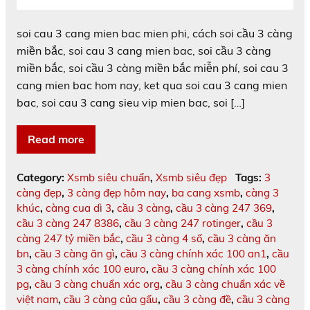
soi cau 3 cang mien bac mien phi, cách soi cầu 3 càng
miền bắc, soi cau 3 cang mien bac, soi cầu 3 càng
miền bắc, soi cầu 3 càng miền bắc miễn phí, soi cau 3
cang mien bac hom nay, ket qua soi cau 3 cang mien
bac, soi cau 3 cang sieu vip mien bac, soi […]
Read more
Category:
Xsmb siêu chuẩn
,
Xsmb siêu đẹp
Tags:
3
càng đẹp
,
3 càng đẹp hôm nay
,
ba cang xsmb
,
càng 3
khúc
,
càng cua dì 3
,
cầu 3 càng
,
cầu 3 càng 247 369
,
cầu 3 càng 247 8386
,
cầu 3 càng 247 rotinger
,
cầu 3
càng 247 tỷ miền bắc
,
cầu 3 càng 4 số
,
cầu 3 càng ăn
bn
,
cầu 3 càng ăn gì
,
cầu 3 càng chính xác 100 an1
,
cầu
3 càng chính xác 100 euro
,
cầu 3 càng chính xác 100
pg
,
cầu 3 càng chuẩn xác org
,
cầu 3 càng chuẩn xác về
việt nam
,
cầu 3 càng của gấu
,
cầu 3 càng đề
,
cầu 3 càng