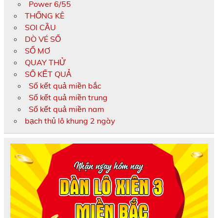
Power 6/55
THỐNG KÊ
SOI CẦU
DÒ VÉ SỐ
SỔ MƠ
QUAY THỬ
SỐ KẾT QUẢ
Số kết quả miền bắc
Số kết quả miền trung
Số kết quả miền nam
bạch thủ lô khung 2 ngày