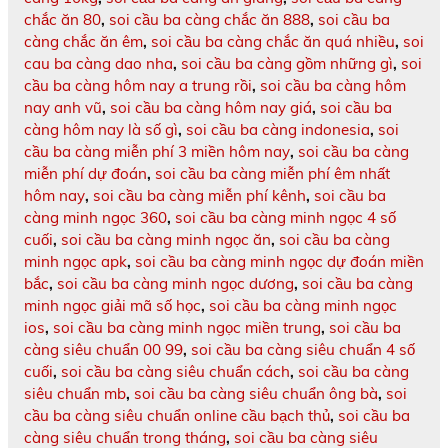
chắc ăn 80
,
soi cầu ba càng chắc ăn 888
,
soi cầu ba
càng chắc ăn êm
,
soi cầu ba càng chắc ăn quá nhiều
,
soi
cau ba càng dao nha
,
soi cầu ba càng gồm những gì
,
soi
cầu ba càng hôm nay a trung rồi
,
soi cầu ba càng hôm
nay anh vũ
,
soi cầu ba càng hôm nay giá
,
soi cầu ba
càng hôm nay là số gì
,
soi cầu ba càng indonesia
,
soi
cầu ba càng miễn phí 3 miền hôm nay
,
soi cầu ba càng
miễn phí dự đoán
,
soi cầu ba càng miễn phí êm nhất
hôm nay
,
soi cầu ba càng miễn phí kênh
,
soi cầu ba
càng minh ngọc 360
,
soi cầu ba càng minh ngọc 4 số
cuối
,
soi cầu ba càng minh ngọc ăn
,
soi cầu ba càng
minh ngọc apk
,
soi cầu ba càng minh ngọc dự đoán miền
bắc
,
soi cầu ba càng minh ngọc dương
,
soi cầu ba càng
minh ngọc giải mã số học
,
soi cầu ba càng minh ngọc
ios
,
soi cầu ba càng minh ngọc miền trung
,
soi cầu ba
càng siêu chuẩn 00 99
,
soi cầu ba càng siêu chuẩn 4 số
cuối
,
soi cầu ba càng siêu chuẩn cách
,
soi cầu ba càng
siêu chuẩn mb
,
soi cầu ba càng siêu chuẩn ông bà
,
soi
cầu ba càng siêu chuẩn online cầu bạch thủ
,
soi cầu ba
càng siêu chuẩn trong tháng
,
soi cầu ba càng siêu