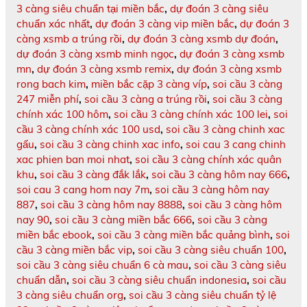
3 càng siêu chuẩn tại miền bắc
,
dự đoán 3 càng siêu
chuẩn xác nhất
,
dự đoán 3 càng vip miền bắc
,
dự đoán 3
càng xsmb a trúng rồi
,
dự đoán 3 càng xsmb dự đoán
,
dự đoán 3 càng xsmb minh ngọc
,
dự đoán 3 càng xsmb
mn
,
dự đoán 3 càng xsmb remix
,
dự đoán 3 càng xsmb
rong bach kim
,
miền bắc cặp 3 càng víp
,
soi cầu 3 càng
247 miễn phí
,
soi cầu 3 càng a trúng rồi
,
soi cầu 3 càng
chính xác 100 hôm
,
soi cầu 3 càng chính xác 100 lei
,
soi
cầu 3 càng chính xác 100 usd
,
soi cầu 3 càng chinh xac
gấu
,
soi cầu 3 càng chinh xac info
,
soi cau 3 cang chinh
xac phien ban moi nhat
,
soi cầu 3 càng chính xác quân
khu
,
soi cầu 3 càng đắk lắk
,
soi cầu 3 càng hôm nay 666
,
soi cau 3 cang hom nay 7m
,
soi cầu 3 càng hôm nay
887
,
soi cầu 3 càng hôm nay 8888
,
soi cầu 3 càng hôm
nay 90
,
soi cầu 3 càng miền bắc 666
,
soi cầu 3 càng
miền bắc ebook
,
soi cầu 3 càng miền bắc quảng bình
,
soi
cầu 3 càng miền bắc vip
,
soi cầu 3 càng siêu chuẩn 100
,
soi cầu 3 càng siêu chuẩn 6 cà mau
,
soi cầu 3 càng siêu
chuẩn dẫn
,
soi cầu 3 càng siêu chuẩn indonesia
,
soi cầu
3 càng siêu chuẩn org
,
soi cầu 3 càng siêu chuẩn tỷ lệ