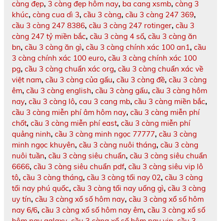
càng đẹp
,
3 càng đẹp hôm nay
,
ba cang xsmb
,
càng 3
khúc
,
càng cua dì 3
,
cầu 3 càng
,
cầu 3 càng 247 369
,
cầu 3 càng 247 8386
,
cầu 3 càng 247 rotinger
,
cầu 3
càng 247 tỷ miền bắc
,
cầu 3 càng 4 số
,
cầu 3 càng ăn
bn
,
cầu 3 càng ăn gì
,
cầu 3 càng chính xác 100 an1
,
cầu
3 càng chính xác 100 euro
,
cầu 3 càng chính xác 100
pg
,
cầu 3 càng chuẩn xác org
,
cầu 3 càng chuẩn xác về
việt nam
,
cầu 3 càng của gấu
,
cầu 3 càng đề
,
cầu 3 càng
êm
,
cầu 3 càng english
,
cầu 3 càng gấu
,
cầu 3 càng hôm
nay
,
cầu 3 càng lô
,
cau 3 cang mb
,
cầu 3 càng miền bắc
,
cầu 3 càng miễn phí âm hôm nay
,
cầu 3 càng miễn phí
chốt
,
cầu 3 càng miễn phí east
,
cầu 3 càng miễn phí
quảng ninh
,
cầu 3 càng minh ngọc 77777
,
cầu 3 càng
minh ngọc khuyên
,
cầu 3 càng nuôi tháng
,
cầu 3 càng
nuôi tuần
,
cầu 3 càng siêu chuẩn
,
cầu 3 càng siêu chuẩn
6666
,
cầu 3 càng siêu chuẩn pdf
,
cầu 3 càng siêu vip lô
tô
,
cầu 3 càng tháng
,
cầu 3 càng tối nay 02
,
cầu 3 càng
tối nay phú quốc
,
cầu 3 càng tối nay uống gì
,
cầu 3 càng
uy tín
,
cầu 3 càng xổ số hôm nay
,
cầu 3 càng xổ số hôm
nay 6/6
,
cầu 3 càng xổ số hôm nay êm
,
cầu 3 càng xổ số
hôm nay galaxy
,
cầu 3 càng xổ số hôm nay vip
,
cầu 3