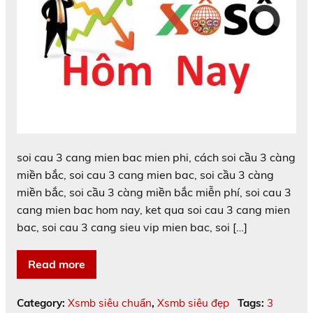
soi cau 3 cang mien bac mien phi, cách soi cầu 3 càng
miền bắc, soi cau 3 cang mien bac, soi cầu 3 càng
miền bắc, soi cầu 3 càng miền bắc miễn phí, soi cau 3
cang mien bac hom nay, ket qua soi cau 3 cang mien
bac, soi cau 3 cang sieu vip mien bac, soi […]
Read more
Category:
Xsmb siêu chuẩn
,
Xsmb siêu đẹp
Tags:
3