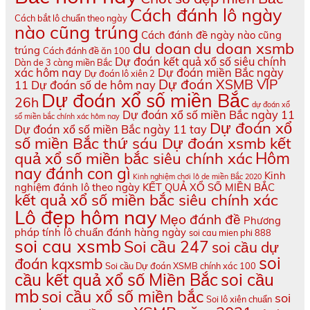
Cách đánh lô ngày
Cách bắt lô chuẩn theo ngày
nào cũng trúng
Cách đánh đề ngày nào cũng
du doan
du doan xsmb
trúng
Cách đánh đề ăn 100
Dự đoán kết quả xổ số siêu chính
Dàn de 3 càng miền Bắc
xác hôm nay
Dự đoán miền Bắc ngày
Dự đoán lô xiên 2
Dự đoán XSMB VIP
11
Dự đoán số de hôm nay
Dự đoán xổ số miền Bắc
26h
dự đoán xổ
Dự đoán xổ số miền Bắc ngày 11
số miền bắc chính xác hôm nay
Dự đoán xổ
Dự đoán xổ số miền Bắc ngày 11 tay
số miền Bắc thứ sáu Dự đoán xsmb kết
Hôm
quả xổ số miền bắc siêu chính xác
nay đánh con gì
Kinh
Kinh nghiệm chơi lô de miền Bắc 2020
nghiệm đánh lô theo ngày
KẾT QUẢ XỔ SỐ MIỀN BẮC
kết quả xổ số miền bắc siêu chính xác
Lô đẹp hôm nay
Mẹo đánh đề
Phương
pháp tính lô chuẩn đánh hàng ngày
soi cau mien phi 888
soi cau xsmb
Soi cầu 247
soi cầu dự
soi
đoán kqxsmb
Soi cầu Dự đoán XSMB chính xác 100
cầu kết quả xổ số Miền Bắc
soi cầu
mb
soi cầu xổ số miền bắc
soi
Soi lô xiên chuẩn