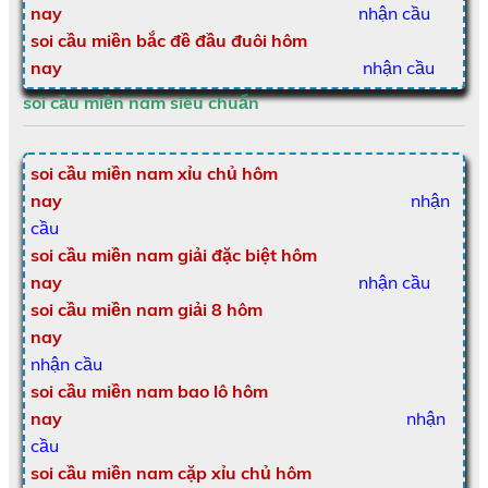
nay
nhận cầu
soi cầu miền bắc đề đầu đuôi hôm
nay
nhận cầu
soi cầu miền nam siêu chuẩn
soi cầu miền nam xỉu chủ hôm
nay
nhận
cầu
soi cầu miền nam giải đặc biệt hôm
nay
nhận cầu
soi cầu miền nam giải 8 hôm
nay
nhận cầu
soi cầu miền nam bao lô hôm
nay
nhận
cầu
soi cầu miền nam cặp xỉu chủ hôm