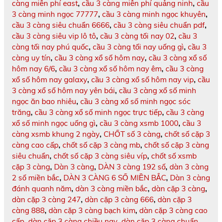
càng miễn phí east
,
cầu 3 càng miễn phí quảng ninh
,
cầu
3 càng minh ngọc 77777
,
cầu 3 càng minh ngọc khuyên
,
cầu 3 càng siêu chuẩn 6666
,
cầu 3 càng siêu chuẩn pdf
,
cầu 3 càng siêu vip lô tô
,
cầu 3 càng tối nay 02
,
cầu 3
càng tối nay phú quốc
,
cầu 3 càng tối nay uống gì
,
cầu 3
càng uy tín
,
cầu 3 càng xổ số hôm nay
,
cầu 3 càng xổ số
hôm nay 6/6
,
cầu 3 càng xổ số hôm nay êm
,
cầu 3 càng
xổ số hôm nay galaxy
,
cầu 3 càng xổ số hôm nay vip
,
cầu
3 càng xổ số hôm nay yên bái
,
cầu 3 càng xổ số minh
ngọc ăn bao nhiêu
,
cầu 3 càng xổ số minh ngọc sóc
trăng
,
cầu 3 càng xổ số minh ngọc trực tiếp
,
cầu 3 càng
xổ số minh ngọc uống gì
,
cầu 3 càng xsmb 1000
,
cầu 3
càng xsmb khung 2 ngày
,
CHỐT số 3 càng
,
chốt số cặp 3
càng cao cấp
,
chốt số cặp 3 càng mb
,
chốt số cặp 3 càng
siêu chuẩn
,
chốt số cặp 3 càng siêu víp
,
chốt số xsmb
cặp 3 càng
,
Dàn 3 càng
,
DÀN 3 càng 192 số
,
dàn 3 càng
2 số miền bắc
,
DÀN 3 CÀNG 6 SỐ MIỀN BẮC
,
Dàn 3 càng
đánh quanh năm
,
dàn 3 càng miền bắc
,
dàn cặp 3 càng
,
dàn cặp 3 càng 247
,
dàn cặp 3 càng 666
,
dàn cặp 3
càng 888
,
dàn cặp 3 càng bạch kim
,
dàn cặp 3 càng cao
cấp
,
dàn cặp 3 càng chiều nay
,
dàn cặp 3 càng chuẩn
,