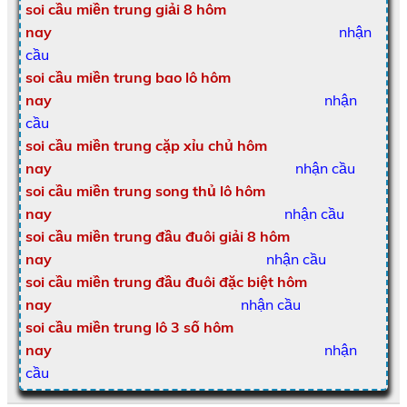
soi cầu miền trung giải 8 hôm
nay
nhận
cầu
soi cầu miền trung bao lô hôm
nay
nhận
cầu
soi cầu miền trung cặp xỉu chủ hôm
nay
nhận cầu
soi cầu miền trung song thủ lô hôm
nay
nhận cầu
soi cầu miền trung đầu đuôi giải 8 hôm
nay
nhận cầu
soi cầu miền trung đầu đuôi đặc biệt hôm
nay
nhận cầu
soi cầu miền trung lô 3 số hôm
nay
nhận
cầu