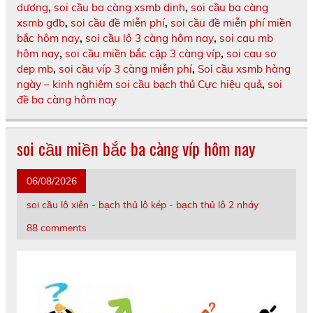
dương
,
soi cầu ba càng xsmb dinh
,
soi cầu ba càng
xsmb gđb
,
soi cầu đề miễn phí
,
soi cầu đề miễn phí miền
bắc hôm nay
,
soi cầu lô 3 càng hôm nay
,
soi cau mb
hôm nay
,
soi cầu miền bắc cặp 3 càng víp
,
soi cau so
dep mb
,
soi cầu víp 3 càng miễn phí
,
Soi cầu xsmb hàng
ngày – kinh nghiêm soi cầu bạch thủ Cực hiệu quả
,
soi
đề ba càng hôm nay
soi cầu miền bắc ba càng víp hôm nay
06/08/2026
soi cầu lô xiên - bạch thủ lô kép - bạch thủ lô 2 nháy
88 comments