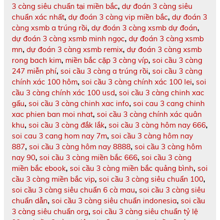
3 càng siêu chuẩn tại miền bắc
,
dự đoán 3 càng siêu
chuẩn xác nhất
,
dự đoán 3 càng vip miền bắc
,
dự đoán 3
càng xsmb a trúng rồi
,
dự đoán 3 càng xsmb dự đoán
,
dự đoán 3 càng xsmb minh ngọc
,
dự đoán 3 càng xsmb
mn
,
dự đoán 3 càng xsmb remix
,
dự đoán 3 càng xsmb
rong bach kim
,
miền bắc cặp 3 càng víp
,
soi cầu 3 càng
247 miễn phí
,
soi cầu 3 càng a trúng rồi
,
soi cầu 3 càng
chính xác 100 hôm
,
soi cầu 3 càng chính xác 100 lei
,
soi
cầu 3 càng chính xác 100 usd
,
soi cầu 3 càng chinh xac
gấu
,
soi cầu 3 càng chinh xac info
,
soi cau 3 cang chinh
xac phien ban moi nhat
,
soi cầu 3 càng chính xác quân
khu
,
soi cầu 3 càng đắk lắk
,
soi cầu 3 càng hôm nay 666
,
soi cau 3 cang hom nay 7m
,
soi cầu 3 càng hôm nay
887
,
soi cầu 3 càng hôm nay 8888
,
soi cầu 3 càng hôm
nay 90
,
soi cầu 3 càng miền bắc 666
,
soi cầu 3 càng
miền bắc ebook
,
soi cầu 3 càng miền bắc quảng bình
,
soi
cầu 3 càng miền bắc vip
,
soi cầu 3 càng siêu chuẩn 100
,
soi cầu 3 càng siêu chuẩn 6 cà mau
,
soi cầu 3 càng siêu
chuẩn dẫn
,
soi cầu 3 càng siêu chuẩn indonesia
,
soi cầu
3 càng siêu chuẩn org
,
soi cầu 3 càng siêu chuẩn tỷ lệ