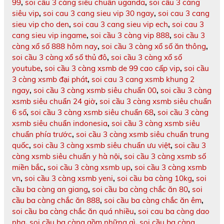
99
,
soi cầu 3 càng siêu chuẩn uganda
,
soi cầu 3 càng
siêu vip
,
soi cau 3 cang sieu vip 30 ngay
,
soi cau 3 cang
sieu vip cho den
,
soi cau 3 cang sieu vip ech
,
soi cau 3
cang sieu vip ingame
,
soi cầu 3 càng vip 888
,
soi cầu 3
càng xổ số 888 hôm nay
,
soi cầu 3 càng xổ số ăn thông
,
soi cầu 3 càng xổ số thủ đô
,
soi cầu 3 càng xổ số
youtube
,
soi cầu 3 càng xsmb de 99 cao cấp vip
,
soi cầu
3 càng xsmb đại phát
,
soi cau 3 cang xsmb khung 2
ngay
,
soi cầu 3 càng xsmb siêu chuẩn 00
,
soi cầu 3 càng
xsmb siêu chuẩn 24 giờ
,
soi cầu 3 càng xsmb siêu chuẩn
6 số
,
soi cầu 3 càng xsmb siêu chuẩn 68
,
soi cầu 3 càng
xsmb siêu chuẩn indonesia
,
soi cầu 3 càng xsmb siêu
chuẩn phía trước
,
soi cầu 3 càng xsmb siêu chuẩn trung
quốc
,
soi cầu 3 càng xsmb siêu chuẩn ưu việt
,
soi cầu 3
càng xsmb siêu chuẩn y hà nội
,
soi cầu 3 càng xsmb số
miền bắc
,
soi cầu 3 càng xsmb up
,
soi cầu 3 càng xsmb
vn
,
soi cầu 3 càng xsmb yeni
,
soi cầu ba càng 10kg
,
soi
cầu ba càng an giang
,
soi cầu ba càng chắc ăn 80
,
soi
cầu ba càng chắc ăn 888
,
soi cầu ba càng chắc ăn êm
,
soi cầu ba càng chắc ăn quá nhiều
,
soi cau ba càng dao
nha
,
soi cầu ba càng gồm những gì
,
soi cầu ba càng