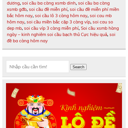
dương
,
soi cầu ba càng xsmb dinh
,
soi cầu ba càng
xsmb gđb
,
soi cầu đề miễn phí
,
soi cầu đề miễn phí miền
bắc hôm nay
,
soi cầu lô 3 càng hôm nay
,
soi cau mb
hôm nay
,
soi cầu miền bắc cặp 3 càng víp
,
soi cau so
dep mb
,
soi cầu víp 3 càng miễn phí
,
Soi cầu xsmb hàng
ngày – kinh nghiêm soi cầu bạch thủ Cực hiệu quả
,
soi
đề ba càng hôm nay
Search