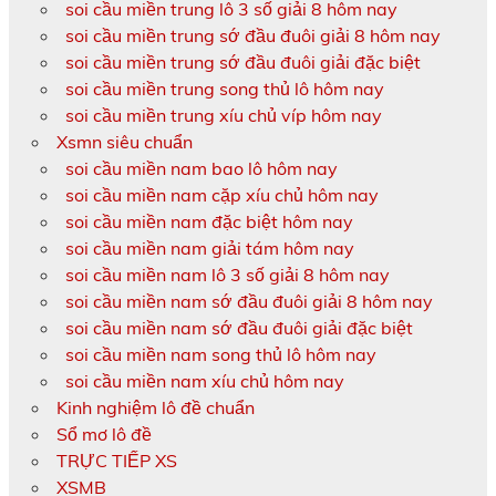
soi cầu miền trung lô 3 số giải 8 hôm nay
soi cầu miền trung sớ đầu đuôi giải 8 hôm nay
soi cầu miền trung sớ đầu đuôi giải đặc biệt
soi cầu miền trung song thủ lô hôm nay
soi cầu miền trung xíu chủ víp hôm nay
Xsmn siêu chuẩn
soi cầu miền nam bao lô hôm nay
soi cầu miền nam cặp xíu chủ hôm nay
soi cầu miền nam đặc biệt hôm nay
soi cầu miền nam giải tám hôm nay
soi cầu miền nam lô 3 số giải 8 hôm nay
soi cầu miền nam sớ đầu đuôi giải 8 hôm nay
soi cầu miền nam sớ đầu đuôi giải đặc biệt
soi cầu miền nam song thủ lô hôm nay
soi cầu miền nam xíu chủ hôm nay
Kinh nghiệm lô đề chuẩn
Sổ mơ lô đề
TRỰC TIẾP XS
XSMB