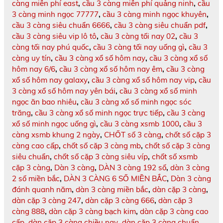
càng miễn phí east
,
cầu 3 càng miễn phí quảng ninh
,
cầu
3 càng minh ngọc 77777
,
cầu 3 càng minh ngọc khuyên
,
cầu 3 càng siêu chuẩn 6666
,
cầu 3 càng siêu chuẩn pdf
,
cầu 3 càng siêu vip lô tô
,
cầu 3 càng tối nay 02
,
cầu 3
càng tối nay phú quốc
,
cầu 3 càng tối nay uống gì
,
cầu 3
càng uy tín
,
cầu 3 càng xổ số hôm nay
,
cầu 3 càng xổ số
hôm nay 6/6
,
cầu 3 càng xổ số hôm nay êm
,
cầu 3 càng
xổ số hôm nay galaxy
,
cầu 3 càng xổ số hôm nay vip
,
cầu
3 càng xổ số hôm nay yên bái
,
cầu 3 càng xổ số minh
ngọc ăn bao nhiêu
,
cầu 3 càng xổ số minh ngọc sóc
trăng
,
cầu 3 càng xổ số minh ngọc trực tiếp
,
cầu 3 càng
xổ số minh ngọc uống gì
,
cầu 3 càng xsmb 1000
,
cầu 3
càng xsmb khung 2 ngày
,
CHỐT số 3 càng
,
chốt số cặp 3
càng cao cấp
,
chốt số cặp 3 càng mb
,
chốt số cặp 3 càng
siêu chuẩn
,
chốt số cặp 3 càng siêu víp
,
chốt số xsmb
cặp 3 càng
,
Dàn 3 càng
,
DÀN 3 càng 192 số
,
dàn 3 càng
2 số miền bắc
,
DÀN 3 CÀNG 6 SỐ MIỀN BẮC
,
Dàn 3 càng
đánh quanh năm
,
dàn 3 càng miền bắc
,
dàn cặp 3 càng
,
dàn cặp 3 càng 247
,
dàn cặp 3 càng 666
,
dàn cặp 3
càng 888
,
dàn cặp 3 càng bạch kim
,
dàn cặp 3 càng cao
cấp
,
dàn cặp 3 càng chiều nay
,
dàn cặp 3 càng chuẩn
,