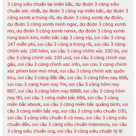
3 càng siêu chuẩn tại miền bắc
,
dự đoán 3 càng siêu
chuẩn xác nhất
,
dự đoán 3 càng vip miền bắc
,
dự đoán 3
càng xsmb a trúng rồi
,
dự đoán 3 càng xsmb dự đoán
,
dự đoán 3 càng xsmb minh ngọc
,
dự đoán 3 càng xsmb
mn
,
dự đoán 3 càng xsmb remix
,
dự đoán 3 càng xsmb
rong bach kim
,
miền bắc cặp 3 càng víp
,
soi cầu 3 càng
247 miễn phí
,
soi cầu 3 càng a trúng rồi
,
soi cầu 3 càng
chính xác 100 hôm
,
soi cầu 3 càng chính xác 100 lei
,
soi
cầu 3 càng chính xác 100 usd
,
soi cầu 3 càng chinh xac
gấu
,
soi cầu 3 càng chinh xac info
,
soi cau 3 cang chinh
xac phien ban moi nhat
,
soi cầu 3 càng chính xác quân
khu
,
soi cầu 3 càng đắk lắk
,
soi cầu 3 càng hôm nay 666
,
soi cau 3 cang hom nay 7m
,
soi cầu 3 càng hôm nay
887
,
soi cầu 3 càng hôm nay 8888
,
soi cầu 3 càng hôm
nay 90
,
soi cầu 3 càng miền bắc 666
,
soi cầu 3 càng
miền bắc ebook
,
soi cầu 3 càng miền bắc quảng bình
,
soi
cầu 3 càng miền bắc vip
,
soi cầu 3 càng siêu chuẩn 100
,
soi cầu 3 càng siêu chuẩn 6 cà mau
,
soi cầu 3 càng siêu
chuẩn dẫn
,
soi cầu 3 càng siêu chuẩn indonesia
,
soi cầu
3 càng siêu chuẩn org
,
soi cầu 3 càng siêu chuẩn tỷ lệ