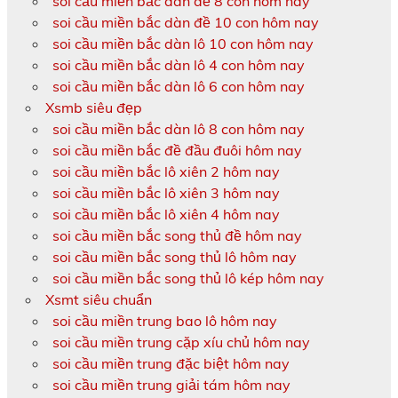
soi cầu miền bắc dàn đề 8 con hôm nay
soi cầu miền bắc dàn đề 10 con hôm nay
soi cầu miền bắc dàn lô 10 con hôm nay
soi cầu miền bắc dàn lô 4 con hôm nay
soi cầu miền bắc dàn lô 6 con hôm nay
Xsmb siêu đẹp
soi cầu miền bắc dàn lô 8 con hôm nay
soi cầu miền bắc đề đầu đuôi hôm nay
soi cầu miền bắc lô xiên 2 hôm nay
soi cầu miền bắc lô xiên 3 hôm nay
soi cầu miền bắc lô xiên 4 hôm nay
soi cầu miền bắc song thủ đề hôm nay
soi cầu miền bắc song thủ lô hôm nay
soi cầu miền bắc song thủ lô kép hôm nay
Xsmt siêu chuẩn
soi cầu miền trung bao lô hôm nay
soi cầu miền trung cặp xíu chủ hôm nay
soi cầu miền trung đặc biệt hôm nay
soi cầu miền trung giải tám hôm nay