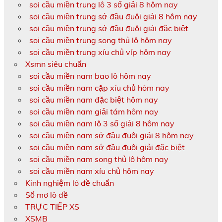
soi cầu miền trung lô 3 số giải 8 hôm nay
soi cầu miền trung sớ đầu đuôi giải 8 hôm nay
soi cầu miền trung sớ đầu đuôi giải đặc biệt
soi cầu miền trung song thủ lô hôm nay
soi cầu miền trung xíu chủ víp hôm nay
Xsmn siêu chuẩn
soi cầu miền nam bao lô hôm nay
soi cầu miền nam cặp xíu chủ hôm nay
soi cầu miền nam đặc biệt hôm nay
soi cầu miền nam giải tám hôm nay
soi cầu miền nam lô 3 số giải 8 hôm nay
soi cầu miền nam sớ đầu đuôi giải 8 hôm nay
soi cầu miền nam sớ đầu đuôi giải đặc biệt
soi cầu miền nam song thủ lô hôm nay
soi cầu miền nam xíu chủ hôm nay
Kinh nghiệm lô đề chuẩn
Sổ mơ lô đề
TRỰC TIẾP XS
XSMB