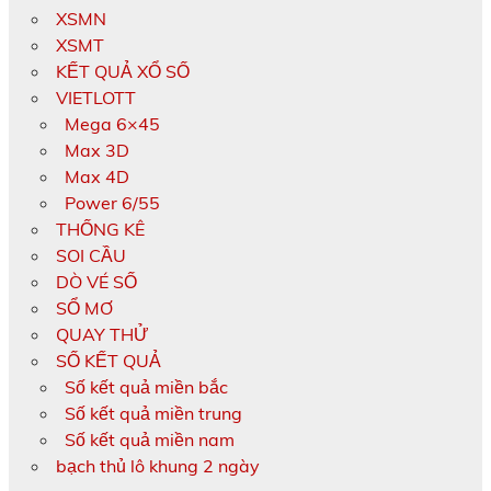
XSMN
XSMT
KẾT QUẢ XỔ SỐ
VIETLOTT
Mega 6×45
Max 3D
Max 4D
Power 6/55
THỐNG KÊ
SOI CẦU
DÒ VÉ SỐ
SỔ MƠ
QUAY THỬ
SỐ KẾT QUẢ
Số kết quả miền bắc
Số kết quả miền trung
Số kết quả miền nam
bạch thủ lô khung 2 ngày