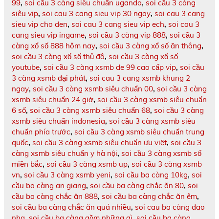
99
,
soi cầu 3 càng siêu chuẩn uganda
,
soi cầu 3 càng
siêu vip
,
soi cau 3 cang sieu vip 30 ngay
,
soi cau 3 cang
sieu vip cho den
,
soi cau 3 cang sieu vip ech
,
soi cau 3
cang sieu vip ingame
,
soi cầu 3 càng vip 888
,
soi cầu 3
càng xổ số 888 hôm nay
,
soi cầu 3 càng xổ số ăn thông
,
soi cầu 3 càng xổ số thủ đô
,
soi cầu 3 càng xổ số
youtube
,
soi cầu 3 càng xsmb de 99 cao cấp vip
,
soi cầu
3 càng xsmb đại phát
,
soi cau 3 cang xsmb khung 2
ngay
,
soi cầu 3 càng xsmb siêu chuẩn 00
,
soi cầu 3 càng
xsmb siêu chuẩn 24 giờ
,
soi cầu 3 càng xsmb siêu chuẩn
6 số
,
soi cầu 3 càng xsmb siêu chuẩn 68
,
soi cầu 3 càng
xsmb siêu chuẩn indonesia
,
soi cầu 3 càng xsmb siêu
chuẩn phía trước
,
soi cầu 3 càng xsmb siêu chuẩn trung
quốc
,
soi cầu 3 càng xsmb siêu chuẩn ưu việt
,
soi cầu 3
càng xsmb siêu chuẩn y hà nội
,
soi cầu 3 càng xsmb số
miền bắc
,
soi cầu 3 càng xsmb up
,
soi cầu 3 càng xsmb
vn
,
soi cầu 3 càng xsmb yeni
,
soi cầu ba càng 10kg
,
soi
cầu ba càng an giang
,
soi cầu ba càng chắc ăn 80
,
soi
cầu ba càng chắc ăn 888
,
soi cầu ba càng chắc ăn êm
,
soi cầu ba càng chắc ăn quá nhiều
,
soi cau ba càng dao
nha
,
soi cầu ba càng gồm những gì
,
soi cầu ba càng