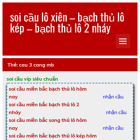
Skip
to
soi cầu lô xiên – bạch thủ lô
content
kép – bạch thủ lô 2 nháy
soi cầu lô xiên – bạch thủ lô kép – bạch thủ lô 2 nháy
Thẻ:
cau 3 cang mb
soi cầu víp siêu chuẩn
soi cầu miền bắc bạch thủ lô hôm
nay
nhận cầu
soi cầu miền bắc bạch thủ lô 2
nháy
nhận cầu
soi cầu miền bắc song thủ lô hôm
nay
nhận cầu
soi cầu miền bắc bạch thủ lô kép hôm