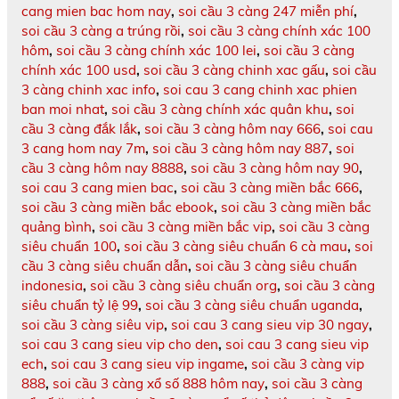
cang mien bac hom nay
,
soi cầu 3 càng 247 miễn phí
,
soi cầu 3 càng a trúng rồi
,
soi cầu 3 càng chính xác 100
hôm
,
soi cầu 3 càng chính xác 100 lei
,
soi cầu 3 càng
chính xác 100 usd
,
soi cầu 3 càng chinh xac gấu
,
soi cầu
3 càng chinh xac info
,
soi cau 3 cang chinh xac phien
ban moi nhat
,
soi cầu 3 càng chính xác quân khu
,
soi
cầu 3 càng đắk lắk
,
soi cầu 3 càng hôm nay 666
,
soi cau
3 cang hom nay 7m
,
soi cầu 3 càng hôm nay 887
,
soi
cầu 3 càng hôm nay 8888
,
soi cầu 3 càng hôm nay 90
,
soi cau 3 cang mien bac
,
soi cầu 3 càng miền bắc 666
,
soi cầu 3 càng miền bắc ebook
,
soi cầu 3 càng miền bắc
quảng bình
,
soi cầu 3 càng miền bắc vip
,
soi cầu 3 càng
siêu chuẩn 100
,
soi cầu 3 càng siêu chuẩn 6 cà mau
,
soi
cầu 3 càng siêu chuẩn dẫn
,
soi cầu 3 càng siêu chuẩn
indonesia
,
soi cầu 3 càng siêu chuẩn org
,
soi cầu 3 càng
siêu chuẩn tỷ lệ 99
,
soi cầu 3 càng siêu chuẩn uganda
,
soi cầu 3 càng siêu vip
,
soi cau 3 cang sieu vip 30 ngay
,
soi cau 3 cang sieu vip cho den
,
soi cau 3 cang sieu vip
ech
,
soi cau 3 cang sieu vip ingame
,
soi cầu 3 càng vip
888
,
soi cầu 3 càng xổ số 888 hôm nay
,
soi cầu 3 càng