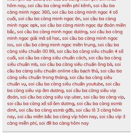
hôm nay
,
soi cầu ba càng miễn phí kênh
,
soi cầu ba
càng minh ngọc 360
,
soi cầu ba càng minh ngọc 4 số
cuối
,
soi cầu ba càng minh ngọc ăn
,
soi cầu ba càng
minh ngọc apk
,
soi cầu ba càng minh ngọc dự đoán miền
bắc
,
soi cầu ba càng minh ngọc dương
,
soi cầu ba càng
minh ngọc giải mã số học
,
soi cầu ba càng minh ngọc
ios
,
soi cầu ba càng minh ngọc miền trung
,
soi cầu ba
càng siêu chuẩn 00 99
,
soi cầu ba càng siêu chuẩn 4 số
cuối
,
soi cầu ba càng siêu chuẩn cách
,
soi cầu ba càng
siêu chuẩn mb
,
soi cầu ba càng siêu chuẩn ông bà
,
soi
cầu ba càng siêu chuẩn online cầu bạch thủ
,
soi cầu ba
càng siêu chuẩn trong tháng
,
soi cầu ba càng siêu
chuẩn vụ
,
soi cầu ba càng siêu chuẩn youtube
,
soi cầu
ba càng siêu vip âm dương
,
soi cầu ba càng siêu vip
đoán
,
soi cầu ba càng siêu vip uber
,
soi cầu ba càng vip
,
soi cầu ba càng xổ số âm dương
,
soi cầu ba càng xsmb
dinh
,
soi cầu ba càng xsmb gđb
,
soi cầu lô 3 càng hôm
nay
,
soi cầu miền bắc ba càng víp hôm nay
,
soi cầu víp 3
càng miễn phí
,
soi đề ba càng hôm nay