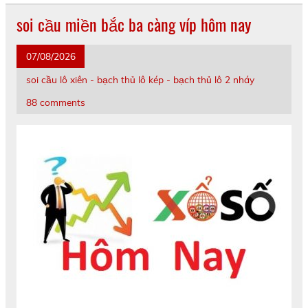
soi cầu miền bắc ba càng víp hôm nay
07/08/2026
soi cầu lô xiên - bạch thủ lô kép - bạch thủ lô 2 nháy
88 comments