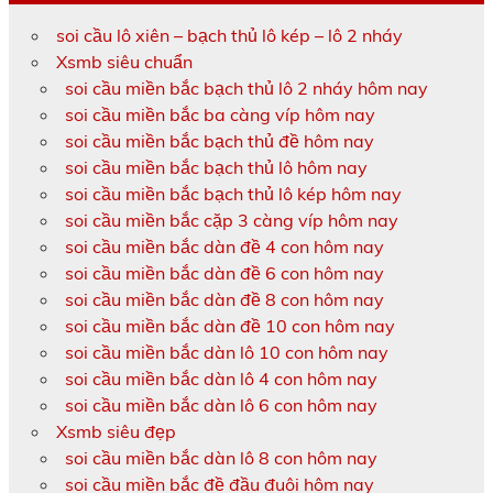
soi cầu lô xiên – bạch thủ lô kép – lô 2 nháy
Xsmb siêu chuẩn
soi cầu miền bắc bạch thủ lô 2 nháy hôm nay
soi cầu miền bắc ba càng víp hôm nay
soi cầu miền bắc bạch thủ đề hôm nay
soi cầu miền bắc bạch thủ lô hôm nay
soi cầu miền bắc bạch thủ lô kép hôm nay
soi cầu miền bắc cặp 3 càng víp hôm nay
soi cầu miền bắc dàn đề 4 con hôm nay
soi cầu miền bắc dàn đề 6 con hôm nay
soi cầu miền bắc dàn đề 8 con hôm nay
soi cầu miền bắc dàn đề 10 con hôm nay
soi cầu miền bắc dàn lô 10 con hôm nay
soi cầu miền bắc dàn lô 4 con hôm nay
soi cầu miền bắc dàn lô 6 con hôm nay
Xsmb siêu đẹp
soi cầu miền bắc dàn lô 8 con hôm nay
soi cầu miền bắc đề đầu đuôi hôm nay