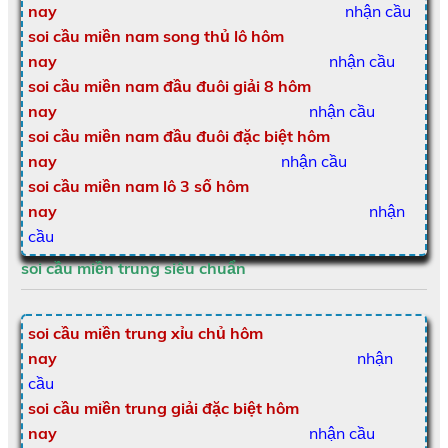
nay
nhận cầu
soi cầu miền nam song thủ lô hôm
nay
nhận cầu
soi cầu miền nam đầu đuôi giải 8 hôm
nay
nhận cầu
soi cầu miền nam đầu đuôi đặc biệt hôm
nay
nhận cầu
soi cầu miền nam lô 3 số hôm
nay
nhận
cầu
soi cầu miền trung siêu chuẩn
soi cầu miền trung xỉu chủ hôm
nay
nhận
cầu
soi cầu miền trung giải đặc biệt hôm
nay
nhận cầu