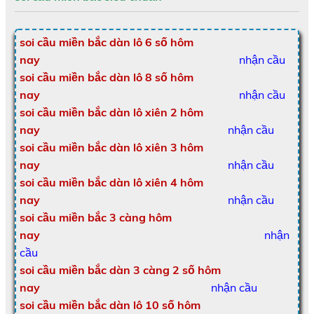
soi cầu miền bắc dàn lô 6 số hôm
nay
nhận cầu
soi cầu miền bắc dàn lô 8 số hôm
nay
nhận cầu
soi cầu miền bắc dàn lô xiên 2 hôm
nay
nhận cầu
soi cầu miền bắc dàn lô xiên 3 hôm
nay
nhận cầu
soi cầu miền bắc dàn lô xiên 4 hôm
nay
nhận cầu
soi cầu miền bắc 3 càng hôm
nay
nhận
cầu
soi cầu miền bắc dàn 3 càng 2 số hôm
nay
nhận cầu
soi cầu miền bắc dàn lô 10 số hôm