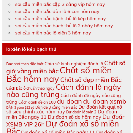
soi cầu miền bắc cặp 3 càng víp hôm nay
soi cầu miền bắc dàn lô 6 con hôm nay
soi cầu miền bắc bạch thủ lô kép hôm nay
soi cầu miền bắc bạch thủ lô 2 nháy hôm nay
soi cầu miền bắc lô xiên 3 hôm nay
lo xiên lô kép bạch thủ
Chốt số
Chia sẻ kinh nghiệm đánh lô
Bạc nhớ theo đặc biệt
Chốt số miền
giờ vàng miền bắc
Bắc hôm nay
Chốt số đẹp miền Bắc
Cách đánh lô ngày
Cách bắt lô chuẩn theo ngày
nào cũng trúng
Cách đánh đề ngày nào cũng
du doan
du doan xsmb
trúng
Cách đánh đề ăn 100
Dự đoán kết quả xổ
Dàn de 3 càng miền Bắc
DÀN 3 càng 192 số
số siêu chính xác hôm nay
Dự đoán
Dự đoán lô xiên 2
Dự đoán
miền Bắc ngày 11
Dự đoán số de hôm nay
Dự đoán xổ số miền
XSMB VIP 26h
Bắc
Dự đoán xổ số miền Bắc ngày 11
Dự đoán xổ