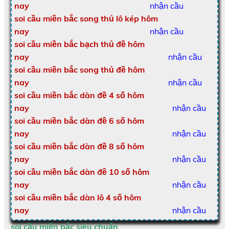
nay
nhận cầu
soi cầu miền bắc song thủ lô kép hôm
nay
nhận cầu
soi cầu miền bắc bạch thủ đề hôm
nay
nhận cầu
soi cầu miền bắc song thủ đề hôm
nay
nhận cầu
soi cầu miền bắc dàn đề 4 số hôm
nay
nhận cầu
soi cầu miền bắc dàn đề 6 số hôm
nay
nhận cầu
soi cầu miền bắc dàn đề 8 số hôm
nay
nhận cầu
soi cầu miền bắc dàn đề 10 số hôm
nay
nhận cầu
soi cầu miền bắc dàn lô 4 số hôm
nay
nhận cầu
soi cầu miền bắc siêu chuẩn