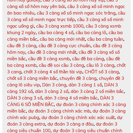
càng xổ số hôm nay yên bái
,
cầu 3 càng xổ số minh ngọc
ăn bao nhiêu
,
cầu 3 càng xổ số minh ngọc sóc trăng
,
cầu
3 càng xổ số minh ngọc trực tiếp
,
cầu 3 càng xổ số minh
ngọc uống gì
,
cầu 3 càng xsmb 1000
,
cầu 3 càng xsmb
khung 2 ngày
,
cầu ba càng 4 số
,
cầu ba càng lô
,
cầu ba
càng miền bắc
,
cầu ba càng mới nhất
,
cầu ba càng tuần
,
cầu đề 3 càng
,
cầu đề 3 càng cực chuẩn
,
cầu đề 3 càng
hôm nay
,
cầu đề 3 càng mới nhất
,
cầu đề 3 càng xổ số
miền bắc
,
cầu đề 3 càng xsmb
,
cầu đề ba càng
,
cầu đề
ba càng xsmb
,
cầu đề soi cầu 3 càng
,
cầu lô 3 càng
,
chốt
3 cang
,
chốt 3 càng 4 số thần tài vip
,
CHỐT số 3 càng
,
chốt số 3 càng miền bắc
,
chuyên đề 3 càng
,
chuyên đề 3
càng lô siêu vip
,
Dàn 3 càng
,
dàn 3 càng 1 số
,
DÀN 3
càng 192 số
,
dàn 3 càng 2 số
,
dàn 3 càng 2 số miền bắc
,
DÀN 3 càng 3 số
,
dàn 3 càng 4 số miền bắc
,
DÀN 3
CÀNG 6 SỐ MIỀN BẮC
,
dự đoán 3 càng chính xác 3 càng
miền bắc
,
dự đoán 3 càng chính xác mb
,
dự đoán 3 càng
chính xác pubg
,
dự đoán 3 càng chính xác xác suất
,
dự
đoán 3 càng extra
,
dự đoán 3 càng ơ đâu
,
dự đoán 3
càng siêu chuẩn 100
,
dự đoán 3 càng siêu chuẩn chính