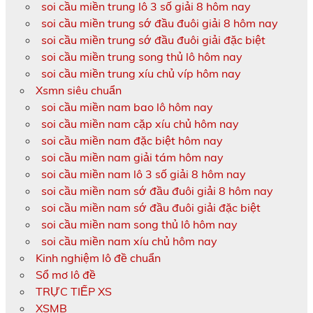
soi cầu miền trung lô 3 số giải 8 hôm nay
soi cầu miền trung sớ đầu đuôi giải 8 hôm nay
soi cầu miền trung sớ đầu đuôi giải đặc biệt
soi cầu miền trung song thủ lô hôm nay
soi cầu miền trung xíu chủ víp hôm nay
Xsmn siêu chuẩn
soi cầu miền nam bao lô hôm nay
soi cầu miền nam cặp xíu chủ hôm nay
soi cầu miền nam đặc biệt hôm nay
soi cầu miền nam giải tám hôm nay
soi cầu miền nam lô 3 số giải 8 hôm nay
soi cầu miền nam sớ đầu đuôi giải 8 hôm nay
soi cầu miền nam sớ đầu đuôi giải đặc biệt
soi cầu miền nam song thủ lô hôm nay
soi cầu miền nam xíu chủ hôm nay
Kinh nghiệm lô đề chuẩn
Sổ mơ lô đề
TRỰC TIẾP XS
XSMB