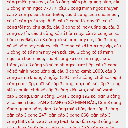
càng miễn phí east
,
cầu 3 càng miễn phí quảng ninh
,
cầu
3 càng minh ngọc 77777
,
cầu 3 càng minh ngọc khuyên
,
cầu 3 càng siêu chuẩn 6666
,
cầu 3 càng siêu chuẩn pdf
,
cầu 3 càng siêu vip lô tô
,
cầu 3 càng tối nay 02
,
cầu 3
càng tối nay phú quốc
,
cầu 3 càng tối nay uống gì
,
cầu 3
càng uy tín
,
cầu 3 càng xổ số hôm nay
,
cầu 3 càng xổ số
hôm nay 6/6
,
cầu 3 càng xổ số hôm nay êm
,
cầu 3 càng
xổ số hôm nay galaxy
,
cầu 3 càng xổ số hôm nay vip
,
cầu
3 càng xổ số hôm nay yên bái
,
cầu 3 càng xổ số minh
ngọc ăn bao nhiêu
,
cầu 3 càng xổ số minh ngọc sóc
trăng
,
cầu 3 càng xổ số minh ngọc trực tiếp
,
cầu 3 càng
xổ số minh ngọc uống gì
,
cầu 3 càng xsmb 1000
,
cầu 3
càng xsmb khung 2 ngày
,
CHỐT số 3 càng
,
chốt số cặp 3
càng cao cấp
,
chốt số cặp 3 càng mb
,
chốt số cặp 3 càng
siêu chuẩn
,
chốt số cặp 3 càng siêu víp
,
chốt số xsmb
cặp 3 càng
,
Dàn 3 càng
,
DÀN 3 càng 192 số
,
dàn 3 càng
2 số miền bắc
,
DÀN 3 CÀNG 6 SỐ MIỀN BẮC
,
Dàn 3 càng
đánh quanh năm
,
dàn 3 càng miền bắc
,
dàn cặp 3 càng
,
dàn cặp 3 càng 247
,
dàn cặp 3 càng 666
,
dàn cặp 3
càng 888
,
dàn cặp 3 càng bạch kim
,
dàn cặp 3 càng cao
cấp
,
dàn cặp 3 càng chiều nay
,
dàn cặp 3 càng chuẩn
,