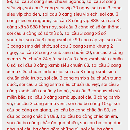
99
,
soi cầu 3 càng siêu chuẩn uganda
,
soi cầu 3 càng
siêu vip
,
soi cau 3 cang sieu vip 30 ngay
,
soi cau 3 cang
sieu vip cho den
,
soi cau 3 cang sieu vip ech
,
soi cau 3
cang sieu vip ingame
,
soi cầu 3 càng vip 888
,
soi cầu 3
càng xổ số 888 hôm nay
,
soi cầu 3 càng xổ số ăn thông
,
soi cầu 3 càng xổ số thủ đô
,
soi cầu 3 càng xổ số
youtube
,
soi cầu 3 càng xsmb de 99 cao cấp vip
,
soi cầu
3 càng xsmb đại phát
,
soi cau 3 cang xsmb khung 2
ngay
,
soi cầu 3 càng xsmb siêu chuẩn 00
,
soi cầu 3 càng
xsmb siêu chuẩn 24 giờ
,
soi cầu 3 càng xsmb siêu chuẩn
6 số
,
soi cầu 3 càng xsmb siêu chuẩn 68
,
soi cầu 3 càng
xsmb siêu chuẩn indonesia
,
soi cầu 3 càng xsmb siêu
chuẩn phía trước
,
soi cầu 3 càng xsmb siêu chuẩn trung
quốc
,
soi cầu 3 càng xsmb siêu chuẩn ưu việt
,
soi cầu 3
càng xsmb siêu chuẩn y hà nội
,
soi cầu 3 càng xsmb số
miền bắc
,
soi cầu 3 càng xsmb up
,
soi cầu 3 càng xsmb
vn
,
soi cầu 3 càng xsmb yeni
,
soi cầu ba càng 10kg
,
soi
cầu ba càng an giang
,
soi cầu ba càng chắc ăn 80
,
soi
cầu ba càng chắc ăn 888
,
soi cầu ba càng chắc ăn êm
,
soi cầu ba càng chắc ăn quá nhiều
,
soi cau ba càng dao
nha
,
soi cầu ba càng gồm những gì
,
soi cầu ba càng