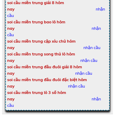
soi cầu miền trung giải 8 hôm
nay
nhận
cầu
soi cầu miền trung bao lô hôm
nay
nhận
cầu
soi cầu miền trung cặp xỉu chủ hôm
nay
nhận cầu
soi cầu miền trung song thủ lô hôm
nay
nhận cầu
soi cầu miền trung đầu đuôi giải 8 hôm
nay
nhận cầu
soi cầu miền trung đầu đuôi đặc biệt hôm
nay
nhận cầu
soi cầu miền trung lô 3 số hôm
nay
nhận
cầu