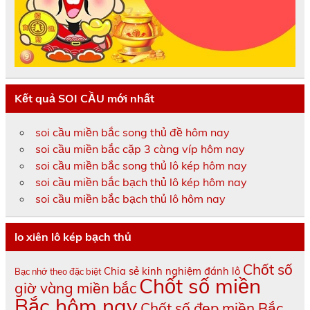
Kết quả SOI CẦU mới nhất
soi cầu miền bắc song thủ đề hôm nay
soi cầu miền bắc cặp 3 càng víp hôm nay
soi cầu miền bắc song thủ lô kép hôm nay
soi cầu miền bắc bạch thủ lô kép hôm nay
soi cầu miền bắc bạch thủ lô hôm nay
lo xiên lô kép bạch thủ
Chốt số
Chia sẻ kinh nghiệm đánh lô
Bạc nhớ theo đặc biệt
Chốt số miền
giờ vàng miền bắc
Bắc hôm nay
Chốt số đẹp miền Bắc