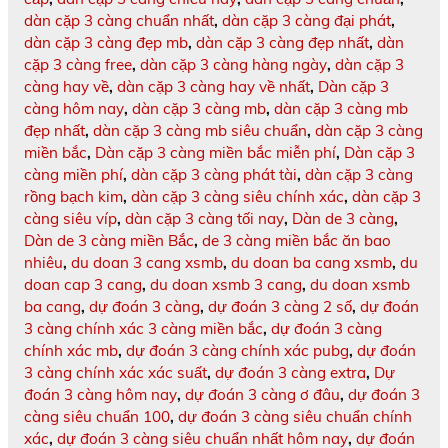
dàn cặp 3 càng chuẩn nhất
,
dàn cặp 3 càng đại phát
,
dàn cặp 3 càng đẹp mb
,
dàn cặp 3 càng đẹp nhất
,
dàn
cặp 3 càng free
,
dàn cặp 3 càng hàng ngày
,
dàn cặp 3
càng hay về
,
dàn cặp 3 càng hay về nhất
,
Dàn cặp 3
càng hôm nay
,
dàn cặp 3 càng mb
,
dàn cặp 3 càng mb
đẹp nhất
,
dàn cặp 3 càng mb siêu chuẩn
,
dàn cặp 3 càng
miền bắc
,
Dàn cặp 3 càng miền bắc miễn phí
,
Dàn cặp 3
càng miền phí
,
dàn cặp 3 càng phát tài
,
dàn cặp 3 càng
rồng bạch kim
,
dàn cặp 3 càng siêu chính xác
,
dàn cặp 3
càng siêu víp
,
dàn cặp 3 càng tối nay
,
Dàn de 3 càng
,
Dàn de 3 càng miền Bắc
,
de 3 càng miền bắc ăn bao
nhiêu
,
du doan 3 cang xsmb
,
du doan ba cang xsmb
,
du
doan cap 3 cang
,
du doan xsmb 3 cang
,
du doan xsmb
ba cang
,
dự đoán 3 càng
,
dự đoán 3 càng 2 số
,
dự đoán
3 càng chính xác 3 càng miền bắc
,
dự đoán 3 càng
chính xác mb
,
dự đoán 3 càng chính xác pubg
,
dự đoán
3 càng chính xác xác suất
,
dự đoán 3 càng extra
,
Dự
đoán 3 càng hôm nay
,
dự đoán 3 càng ơ đâu
,
dự đoán 3
càng siêu chuẩn 100
,
dự đoán 3 càng siêu chuẩn chính
xác
,
dự đoán 3 càng siêu chuẩn nhất hôm nay
,
dự đoán