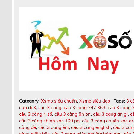
Category:
Xsmb siêu chuẩn
,
Xsmb siêu đẹp
Tags:
3 c
cua dì 3
,
cầu 3 càng
,
cầu 3 càng 247 369
,
cầu 3 càng 
cầu 3 càng 4 số
,
cầu 3 càng ăn bn
,
cầu 3 càng ăn gì
,
c
cầu 3 càng chính xác 100 pg
,
cầu 3 càng chuẩn xác or
càng đề
,
cầu 3 càng êm
,
cầu 3 càng english
,
cầu 3 càn
càng miền bắc
,
cầu 3 càng miễn phí âm hôm nay
,
cầu 