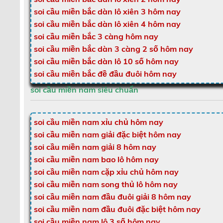
soi cầu miền bắc dàn lô xiên 3 hôm nay
soi cầu miền bắc dàn lô xiên 4 hôm nay
soi cầu miền bắc 3 càng hôm nay
soi cầu miền bắc dàn 3 càng 2 số hôm nay
soi cầu miền bắc dàn lô 10 số hôm nay
soi cầu miền bắc đề đầu đuôi hôm nay
soi cầu miền nam siêu chuẩn
soi cầu miền nam xỉu chủ hôm nay
soi cầu miền nam giải đặc biệt hôm nay
soi cầu miền nam giải 8 hôm nay
soi cầu miền nam bao lô hôm nay
soi cầu miền nam cặp xỉu chủ hôm nay
soi cầu miền nam song thủ lô hôm nay
soi cầu miền nam đầu đuôi giải 8 hôm nay
soi cầu miền nam đầu đuôi đặc biệt hôm nay
soi cầu miền nam lô 3 số hôm nay