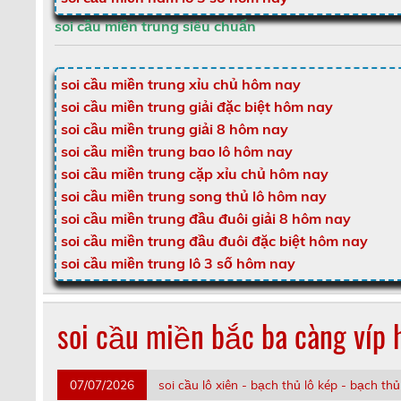
soi cầu miền trung siêu chuẩn
soi cầu miền trung xỉu chủ hôm nay
soi cầu miền trung giải đặc biệt hôm nay
soi cầu miền trung giải 8 hôm nay
soi cầu miền trung bao lô hôm nay
soi cầu miền trung cặp xỉu chủ hôm nay
soi cầu miền trung song thủ lô hôm nay
soi cầu miền trung đầu đuôi giải 8 hôm nay
soi cầu miền trung đầu đuôi đặc biệt hôm nay
soi cầu miền trung lô 3 số hôm nay
soi cầu miền bắc ba càng víp
07/07/2026
soi cầu lô xiên - bạch thủ lô kép - bạch thủ