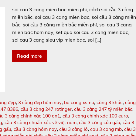
soi cau 3 cang mien bac mien phi, cách soi cầu 3 càng
miền bắc, soi cau 3 cang mien bac, soi cầu 3 càng miề
bắc, soi cầu 3 càng miền bắc miễn phí, soi cau 3 cang
mien bac hom nay, ket qua soi cau 3 cang mien bac,
soi cau 3 cang sieu vip mien bac, soi […]
Read more
àng đẹp
,
3 càng đẹp hôm nay
,
ba cang xsmb
,
càng 3 khúc
,
càng
247 8386
,
cầu 3 càng 247 rotinger
,
cầu 3 càng 247 tỷ miền bắc
,
ầu 3 càng chính xác 100 an1
,
cầu 3 càng chính xác 100 euro
,
g
,
cầu 3 càng chuẩn xác về việt nam
,
cầu 3 càng của gấu
,
cầu 3
g gấu
,
cầu 3 càng hôm nay
,
cầu 3 càng lô
,
cau 3 cang mb
,
cầu 3
3 càng miễn phí chốt
,
cầu 3 càng miễn phí east
,
cầu 3 càng miễn