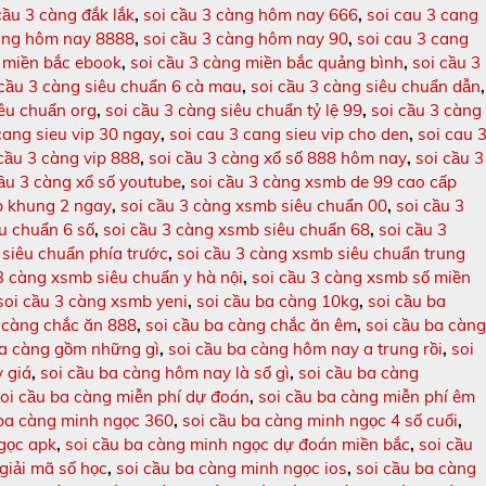
cầu 3 càng đắk lắk
,
soi cầu 3 càng hôm nay 666
,
soi cau 3 cang
càng hôm nay 8888
,
soi cầu 3 càng hôm nay 90
,
soi cau 3 cang
g miền bắc ebook
,
soi cầu 3 càng miền bắc quảng bình
,
soi cầu 3
 cầu 3 càng siêu chuẩn 6 cà mau
,
soi cầu 3 càng siêu chuẩn dẫn
,
iêu chuẩn org
,
soi cầu 3 càng siêu chuẩn tỷ lệ 99
,
soi cầu 3 càng
cang sieu vip 30 ngay
,
soi cau 3 cang sieu vip cho den
,
soi cau 
 cầu 3 càng vip 888
,
soi cầu 3 càng xổ số 888 hôm nay
,
soi cầu 3
cầu 3 càng xổ số youtube
,
soi cầu 3 càng xsmb de 99 cao cấp
b khung 2 ngay
,
soi cầu 3 càng xsmb siêu chuẩn 00
,
soi cầu 3
u chuẩn 6 số
,
soi cầu 3 càng xsmb siêu chuẩn 68
,
soi cầu 3
 siêu chuẩn phía trước
,
soi cầu 3 càng xsmb siêu chuẩn trung
3 càng xsmb siêu chuẩn y hà nội
,
soi cầu 3 càng xsmb số miền
soi cầu 3 càng xsmb yeni
,
soi cầu ba càng 10kg
,
soi cầu ba
 càng chắc ăn 888
,
soi cầu ba càng chắc ăn êm
,
soi cầu ba càn
ba càng gồm những gì
,
soi cầu ba càng hôm nay a trung rồi
,
soi
 giá
,
soi cầu ba càng hôm nay là số gì
,
soi cầu ba càng
oi cầu ba càng miễn phí dự đoán
,
soi cầu ba càng miễn phí êm
 ba càng minh ngọc 360
,
soi cầu ba càng minh ngọc 4 số cuối
,
gọc apk
,
soi cầu ba càng minh ngọc dự đoán miền bắc
,
soi cầu
giải mã số học
,
soi cầu ba càng minh ngọc ios
,
soi cầu ba càng