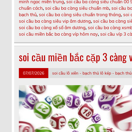
minh ngọc miền trung
,
soi cầu ba càng siêu chuẩn 00 
chuẩn cách
,
soi cầu ba càng siêu chuẩn mb
,
soi cầu b
bạch thủ
,
soi cầu ba càng siêu chuẩn trong tháng
,
soi 
soi cầu ba càng siêu vip âm dương
,
soi cầu ba càng si
soi cầu ba càng xổ số âm dương
,
soi cầu ba càng xsm
soi cầu miền bắc ba càng víp hôm nay
,
soi cầu víp 3 c
soi cầu miền bắc cặp 3 càng 
07/07/2026
soi cầu lô xiên - bạch thủ lô kép - bạch thủ