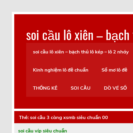
Skip
to
content
soi cầu lô xiên – bạch
soi cầu lô xiên – bạch thủ lô kép – bạch thủ lô 2 
soi cầu lô xiên – bạch thủ lô kép – lô 2 nháy
Kinh nghiệm lô đề chuẩn
Sổ mơ lô đề
THỐNG KÊ
SOI CẦU
DÒ VÉ SỐ
Thẻ:
soi cầu 3 càng xsmb siêu chuẩn 00
soi cầu víp siêu chuẩn