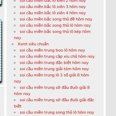
soi cầu miền bắc lô xiên 2 hôm nay
soi cầu miền bắc lô xiên 3 hôm nay
soi cầu miền bắc lô xiên 4 hôm nay
soi cầu miền bắc song thủ đề hôm nay
soi cầu miền bắc song thủ lô hôm nay
soi cầu miền bắc song thủ lô kép hôm
nay
Xsmt siêu chuẩn
soi cầu miền trung bao lô hôm nay
soi cầu miền trung cặp xíu chủ hôm nay
soi cầu miền trung đặc biệt hôm nay
soi cầu miền trung giải tám hôm nay
soi cầu miền trung lô 3 số giải 8 hôm
nay
soi cầu miền trung sớ đầu đuôi giải 8
hôm nay
soi cầu miền trung sớ đầu đuôi giải đặc
biệt
soi cầu miền trung song thủ lô hôm nay