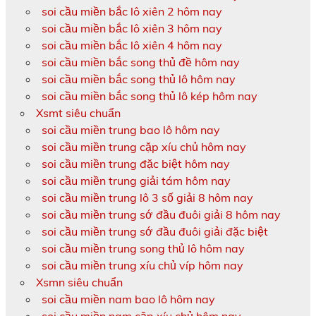
soi cầu miền bắc lô xiên 2 hôm nay
soi cầu miền bắc lô xiên 3 hôm nay
soi cầu miền bắc lô xiên 4 hôm nay
soi cầu miền bắc song thủ đề hôm nay
soi cầu miền bắc song thủ lô hôm nay
soi cầu miền bắc song thủ lô kép hôm nay
Xsmt siêu chuẩn
soi cầu miền trung bao lô hôm nay
soi cầu miền trung cặp xíu chủ hôm nay
soi cầu miền trung đặc biệt hôm nay
soi cầu miền trung giải tám hôm nay
soi cầu miền trung lô 3 số giải 8 hôm nay
soi cầu miền trung sớ đầu đuôi giải 8 hôm nay
soi cầu miền trung sớ đầu đuôi giải đặc biệt
soi cầu miền trung song thủ lô hôm nay
soi cầu miền trung xíu chủ víp hôm nay
Xsmn siêu chuẩn
soi cầu miền nam bao lô hôm nay
soi cầu miền nam cặp xíu chủ hôm nay