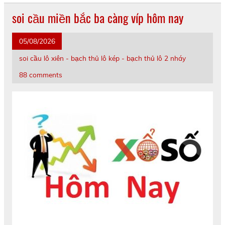
soi cầu miền bắc ba càng víp hôm nay
05/08/2026
soi cầu lô xiên - bạch thủ lô kép - bạch thủ lô 2 nháy
88 comments