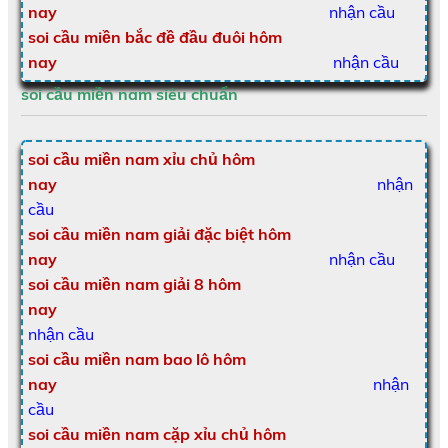
nay
nhận cầu
soi cầu miền bắc đề đầu đuôi hôm
nay
nhận cầu
soi cầu miền nam siêu chuẩn
soi cầu miền nam xỉu chủ hôm
nay
nhận
cầu
soi cầu miền nam giải đặc biệt hôm
nay
nhận cầu
soi cầu miền nam giải 8 hôm
nay
nhận cầu
soi cầu miền nam bao lô hôm
nay
nhận
cầu
soi cầu miền nam cặp xỉu chủ hôm