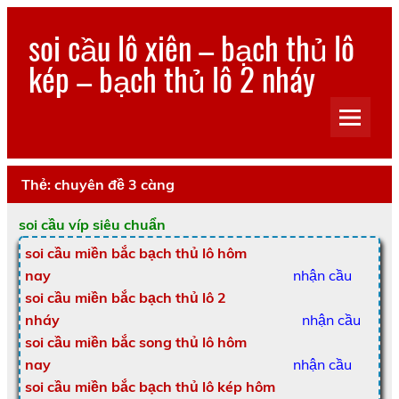
Skip
to
soi cầu lô xiên – bạch thủ lô
content
kép – bạch thủ lô 2 nháy
soi cầu lô xiên – bạch thủ lô kép – bạch thủ lô 2 nháy
Thẻ:
chuyên đề 3 càng
soi cầu víp siêu chuẩn
soi cầu miền bắc bạch thủ lô hôm
nay
nhận cầu
soi cầu miền bắc bạch thủ lô 2
nháy
nhận cầu
soi cầu miền bắc song thủ lô hôm
nay
nhận cầu
soi cầu miền bắc bạch thủ lô kép hôm