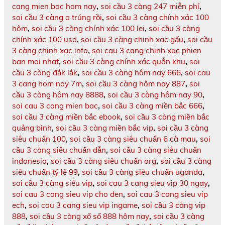
cang mien bac hom nay
,
soi cầu 3 càng 247 miễn phí
,
soi cầu 3 càng a trúng rồi
,
soi cầu 3 càng chính xác 100
hôm
,
soi cầu 3 càng chính xác 100 lei
,
soi cầu 3 càng
chính xác 100 usd
,
soi cầu 3 càng chinh xac gấu
,
soi cầu
3 càng chinh xac info
,
soi cau 3 cang chinh xac phien
ban moi nhat
,
soi cầu 3 càng chính xác quân khu
,
soi
cầu 3 càng đắk lắk
,
soi cầu 3 càng hôm nay 666
,
soi cau
3 cang hom nay 7m
,
soi cầu 3 càng hôm nay 887
,
soi
cầu 3 càng hôm nay 8888
,
soi cầu 3 càng hôm nay 90
,
soi cau 3 cang mien bac
,
soi cầu 3 càng miền bắc 666
,
soi cầu 3 càng miền bắc ebook
,
soi cầu 3 càng miền bắc
quảng bình
,
soi cầu 3 càng miền bắc vip
,
soi cầu 3 càng
siêu chuẩn 100
,
soi cầu 3 càng siêu chuẩn 6 cà mau
,
soi
cầu 3 càng siêu chuẩn dẫn
,
soi cầu 3 càng siêu chuẩn
indonesia
,
soi cầu 3 càng siêu chuẩn org
,
soi cầu 3 càng
siêu chuẩn tỷ lệ 99
,
soi cầu 3 càng siêu chuẩn uganda
,
soi cầu 3 càng siêu vip
,
soi cau 3 cang sieu vip 30 ngay
,
soi cau 3 cang sieu vip cho den
,
soi cau 3 cang sieu vip
ech
,
soi cau 3 cang sieu vip ingame
,
soi cầu 3 càng vip
888
,
soi cầu 3 càng xổ số 888 hôm nay
,
soi cầu 3 càng