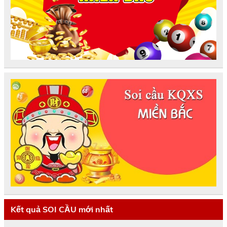
Kết quả SOI CẦU mới nhất