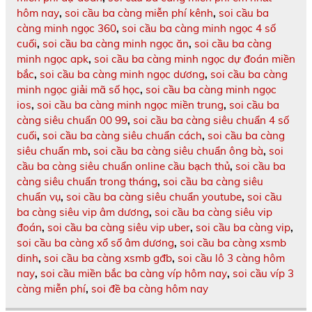
hôm nay
,
soi cầu ba càng miễn phí kênh
,
soi cầu ba
càng minh ngọc 360
,
soi cầu ba càng minh ngọc 4 số
cuối
,
soi cầu ba càng minh ngọc ăn
,
soi cầu ba càng
minh ngọc apk
,
soi cầu ba càng minh ngọc dự đoán miền
bắc
,
soi cầu ba càng minh ngọc dương
,
soi cầu ba càng
minh ngọc giải mã số học
,
soi cầu ba càng minh ngọc
ios
,
soi cầu ba càng minh ngọc miền trung
,
soi cầu ba
càng siêu chuẩn 00 99
,
soi cầu ba càng siêu chuẩn 4 số
cuối
,
soi cầu ba càng siêu chuẩn cách
,
soi cầu ba càng
siêu chuẩn mb
,
soi cầu ba càng siêu chuẩn ông bà
,
soi
cầu ba càng siêu chuẩn online cầu bạch thủ
,
soi cầu ba
càng siêu chuẩn trong tháng
,
soi cầu ba càng siêu
chuẩn vụ
,
soi cầu ba càng siêu chuẩn youtube
,
soi cầu
ba càng siêu vip âm dương
,
soi cầu ba càng siêu vip
đoán
,
soi cầu ba càng siêu vip uber
,
soi cầu ba càng vip
,
soi cầu ba càng xổ số âm dương
,
soi cầu ba càng xsmb
dinh
,
soi cầu ba càng xsmb gđb
,
soi cầu lô 3 càng hôm
nay
,
soi cầu miền bắc ba càng víp hôm nay
,
soi cầu víp 3
càng miễn phí
,
soi đề ba càng hôm nay