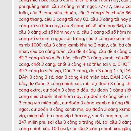
phí quảng ninh
,
cầu 3 càng minh ngọc 77777
,
cầu 3 c
tuần
,
cầu 3 càng siêu chuẩn
,
cầu 3 càng siêu chuẩn 6
càng tháng
,
cầu 3 càng tối nay 02
,
cầu 3 càng tối nay
càng xổ số hôm nay
,
cầu 3 càng xổ số hôm nay 6/6
,
cầ
cầu 3 càng xổ số hôm nay vip
,
cầu 3 càng xổ số hôm n
càng xổ số minh ngọc sóc trăng
,
cầu 3 càng xổ số minh
xsmb 1000
,
cầu 3 càng xsmb khung 2 ngày
,
cầu ba cà
nhất
,
cầu ba càng tuần
,
cầu đề 3 càng
,
cầu đề 3 càng 
đề 3 càng xổ số miền bắc
,
cầu đề 3 càng xsmb
,
cầu đề
càng
,
chốt 3 cang
,
chốt 3 càng 4 số thần tài vip
,
CHỐT 
đề 3 càng lô siêu vip
,
Dàn 3 càng
,
dàn 3 càng 1 số
,
DÀ
DÀN 3 càng 3 số
,
dàn 3 càng 4 số miền bắc
,
DÀN 3 CÀ
bắc
,
dự đoán 3 càng chính xác mb
,
dự đoán 3 càng ch
càng extra
,
dự đoán 3 càng ơ đâu
,
dự đoán 3 càng si
càng siêu chuẩn nhất hôm nay
,
dự đoán 3 càng siêu c
3 càng vip miền bắc
,
dự đoán 3 càng xsmb a trúng rồi
ngọc
,
dự đoán 3 càng xsmb mn
,
dự đoán 3 càng xsmb
víp
,
miền bắc ba càng víp hôm nay
,
soi 3 cang mb
,
soi
247 miễn phí
,
soi cầu 3 càng a trúng rồi
,
soi cầu 3 càn
càng chính xác 100 usd
,
soi cầu 3 càng chinh xac gấu