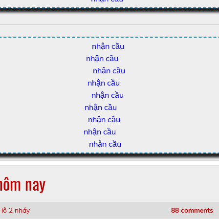
nhận cầu
nhận cầu
nhận cầu
nhận cầu
nhận cầu
nhận cầu
nhận cầu
nhận cầu
nhận cầu
 hôm nay
 lô 2 nháy
88 comments