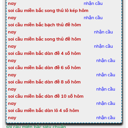
nay
nhận cầu
soi cầu miền bắc song thủ lô kép hôm
nay
nhận cầu
soi cầu miền bắc bạch thủ đề hôm
nay
nhận cầu
soi cầu miền bắc song thủ đề hôm
nay
nhận cầu
soi cầu miền bắc dàn đề 4 số hôm
nay
nhận cầu
soi cầu miền bắc dàn đề 6 số hôm
nay
nhận cầu
soi cầu miền bắc dàn đề 8 số hôm
nay
nhận cầu
soi cầu miền bắc dàn đề 10 số hôm
nay
nhận cầu
soi cầu miền bắc dàn lô 4 số hôm
nay
nhận cầu
soi cầu miền bắc siêu chuẩn