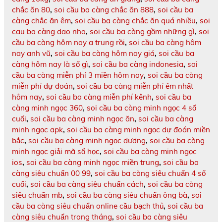
chắc ăn 80
,
soi cầu ba càng chắc ăn 888
,
soi cầu ba
càng chắc ăn êm
,
soi cầu ba càng chắc ăn quá nhiều
,
soi
cau ba càng dao nha
,
soi cầu ba càng gồm những gì
,
soi
cầu ba càng hôm nay a trung rồi
,
soi cầu ba càng hôm
nay anh vũ
,
soi cầu ba càng hôm nay giá
,
soi cầu ba
càng hôm nay là số gì
,
soi cầu ba càng indonesia
,
soi
cầu ba càng miễn phí 3 miền hôm nay
,
soi cầu ba càng
miễn phí dự đoán
,
soi cầu ba càng miễn phí êm nhất
hôm nay
,
soi cầu ba càng miễn phí kênh
,
soi cầu ba
càng minh ngọc 360
,
soi cầu ba càng minh ngọc 4 số
cuối
,
soi cầu ba càng minh ngọc ăn
,
soi cầu ba càng
minh ngọc apk
,
soi cầu ba càng minh ngọc dự đoán miền
bắc
,
soi cầu ba càng minh ngọc dương
,
soi cầu ba càng
minh ngọc giải mã số học
,
soi cầu ba càng minh ngọc
ios
,
soi cầu ba càng minh ngọc miền trung
,
soi cầu ba
càng siêu chuẩn 00 99
,
soi cầu ba càng siêu chuẩn 4 số
cuối
,
soi cầu ba càng siêu chuẩn cách
,
soi cầu ba càng
siêu chuẩn mb
,
soi cầu ba càng siêu chuẩn ông bà
,
soi
cầu ba càng siêu chuẩn online cầu bạch thủ
,
soi cầu ba
càng siêu chuẩn trong tháng
,
soi cầu ba càng siêu