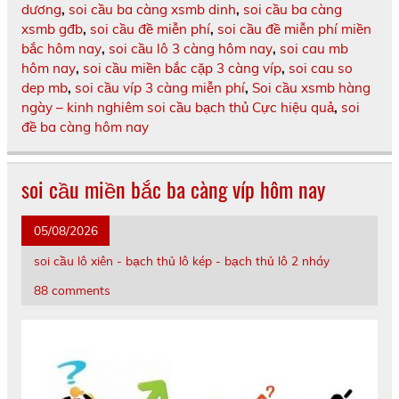
dương
,
soi cầu ba càng xsmb dinh
,
soi cầu ba càng
xsmb gđb
,
soi cầu đề miễn phí
,
soi cầu đề miễn phí miền
bắc hôm nay
,
soi cầu lô 3 càng hôm nay
,
soi cau mb
hôm nay
,
soi cầu miền bắc cặp 3 càng víp
,
soi cau so
dep mb
,
soi cầu víp 3 càng miễn phí
,
Soi cầu xsmb hàng
ngày – kinh nghiêm soi cầu bạch thủ Cực hiệu quả
,
soi
đề ba càng hôm nay
soi cầu miền bắc ba càng víp hôm nay
05/08/2026
soi cầu lô xiên - bạch thủ lô kép - bạch thủ lô 2 nháy
88 comments