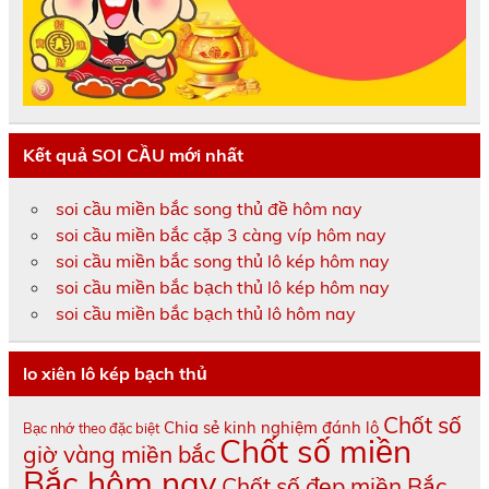
Kết quả SOI CẦU mới nhất
soi cầu miền bắc song thủ đề hôm nay
soi cầu miền bắc cặp 3 càng víp hôm nay
soi cầu miền bắc song thủ lô kép hôm nay
soi cầu miền bắc bạch thủ lô kép hôm nay
soi cầu miền bắc bạch thủ lô hôm nay
lo xiên lô kép bạch thủ
Chốt số
Chia sẻ kinh nghiệm đánh lô
Bạc nhớ theo đặc biệt
Chốt số miền
giờ vàng miền bắc
Bắc hôm nay
Chốt số đẹp miền Bắc