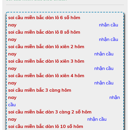
soi cầu miền bắc dàn lô 6 số hôm
nay
nhận cầu
soi cầu miền bắc dàn lô 8 số hôm
nay
nhận cầu
soi cầu miền bắc dàn lô xiên 2 hôm
nay
nhận cầu
soi cầu miền bắc dàn lô xiên 3 hôm
nay
nhận cầu
soi cầu miền bắc dàn lô xiên 4 hôm
nay
nhận cầu
soi cầu miền bắc 3 càng hôm
nay
nhận
cầu
soi cầu miền bắc dàn 3 càng 2 số hôm
nay
nhận cầu
soi cầu miền bắc dàn lô 10 số hôm