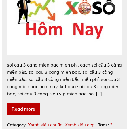
soi cau 3 cang mien bac mien phi, cách soi cầu 3 càng
miền bắc, soi cau 3 cang mien bac, soi cầu 3 càng
miền bắc, soi cầu 3 càng miền bắc miễn phí, soi cau 3
cang mien bac hom nay, ket qua soi cau 3 cang mien
bac, soi cau 3 cang sieu vip mien bac, soi […]
Read more
Category:
Xsmb siêu chuẩn
,
Xsmb siêu đẹp
Tags:
3