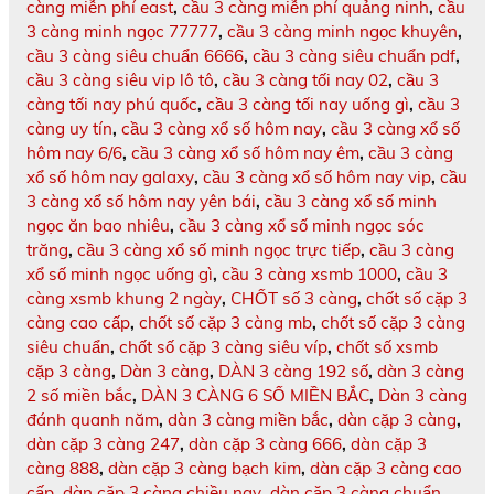
càng miễn phí east
,
cầu 3 càng miễn phí quảng ninh
,
cầu
3 càng minh ngọc 77777
,
cầu 3 càng minh ngọc khuyên
,
cầu 3 càng siêu chuẩn 6666
,
cầu 3 càng siêu chuẩn pdf
,
cầu 3 càng siêu vip lô tô
,
cầu 3 càng tối nay 02
,
cầu 3
càng tối nay phú quốc
,
cầu 3 càng tối nay uống gì
,
cầu 3
càng uy tín
,
cầu 3 càng xổ số hôm nay
,
cầu 3 càng xổ số
hôm nay 6/6
,
cầu 3 càng xổ số hôm nay êm
,
cầu 3 càng
xổ số hôm nay galaxy
,
cầu 3 càng xổ số hôm nay vip
,
cầu
3 càng xổ số hôm nay yên bái
,
cầu 3 càng xổ số minh
ngọc ăn bao nhiêu
,
cầu 3 càng xổ số minh ngọc sóc
trăng
,
cầu 3 càng xổ số minh ngọc trực tiếp
,
cầu 3 càng
xổ số minh ngọc uống gì
,
cầu 3 càng xsmb 1000
,
cầu 3
càng xsmb khung 2 ngày
,
CHỐT số 3 càng
,
chốt số cặp 3
càng cao cấp
,
chốt số cặp 3 càng mb
,
chốt số cặp 3 càng
siêu chuẩn
,
chốt số cặp 3 càng siêu víp
,
chốt số xsmb
cặp 3 càng
,
Dàn 3 càng
,
DÀN 3 càng 192 số
,
dàn 3 càng
2 số miền bắc
,
DÀN 3 CÀNG 6 SỐ MIỀN BẮC
,
Dàn 3 càng
đánh quanh năm
,
dàn 3 càng miền bắc
,
dàn cặp 3 càng
,
dàn cặp 3 càng 247
,
dàn cặp 3 càng 666
,
dàn cặp 3
càng 888
,
dàn cặp 3 càng bạch kim
,
dàn cặp 3 càng cao
cấp
,
dàn cặp 3 càng chiều nay
,
dàn cặp 3 càng chuẩn
,