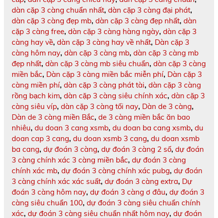
dàn cặp 3 càng chuẩn nhất
,
dàn cặp 3 càng đại phát
,
dàn cặp 3 càng đẹp mb
,
dàn cặp 3 càng đẹp nhất
,
dàn
cặp 3 càng free
,
dàn cặp 3 càng hàng ngày
,
dàn cặp 3
càng hay về
,
dàn cặp 3 càng hay về nhất
,
Dàn cặp 3
càng hôm nay
,
dàn cặp 3 càng mb
,
dàn cặp 3 càng mb
đẹp nhất
,
dàn cặp 3 càng mb siêu chuẩn
,
dàn cặp 3 càng
miền bắc
,
Dàn cặp 3 càng miền bắc miễn phí
,
Dàn cặp 3
càng miền phí
,
dàn cặp 3 càng phát tài
,
dàn cặp 3 càng
rồng bạch kim
,
dàn cặp 3 càng siêu chính xác
,
dàn cặp 3
càng siêu víp
,
dàn cặp 3 càng tối nay
,
Dàn de 3 càng
,
Dàn de 3 càng miền Bắc
,
de 3 càng miền bắc ăn bao
nhiêu
,
du doan 3 cang xsmb
,
du doan ba cang xsmb
,
du
doan cap 3 cang
,
du doan xsmb 3 cang
,
du doan xsmb
ba cang
,
dự đoán 3 càng
,
dự đoán 3 càng 2 số
,
dự đoán
3 càng chính xác 3 càng miền bắc
,
dự đoán 3 càng
chính xác mb
,
dự đoán 3 càng chính xác pubg
,
dự đoán
3 càng chính xác xác suất
,
dự đoán 3 càng extra
,
Dự
đoán 3 càng hôm nay
,
dự đoán 3 càng ơ đâu
,
dự đoán 3
càng siêu chuẩn 100
,
dự đoán 3 càng siêu chuẩn chính
xác
,
dự đoán 3 càng siêu chuẩn nhất hôm nay
,
dự đoán