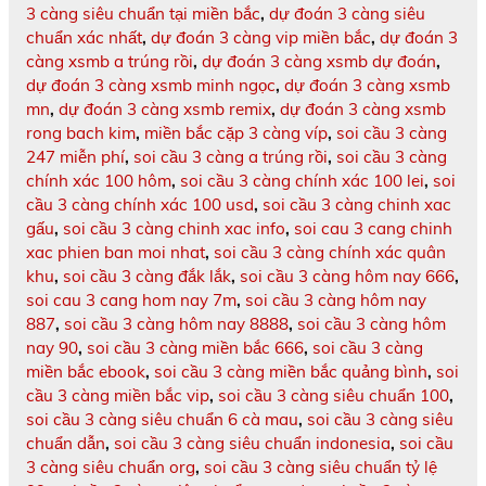
3 càng siêu chuẩn tại miền bắc
,
dự đoán 3 càng siêu
chuẩn xác nhất
,
dự đoán 3 càng vip miền bắc
,
dự đoán 3
càng xsmb a trúng rồi
,
dự đoán 3 càng xsmb dự đoán
,
dự đoán 3 càng xsmb minh ngọc
,
dự đoán 3 càng xsmb
mn
,
dự đoán 3 càng xsmb remix
,
dự đoán 3 càng xsmb
rong bach kim
,
miền bắc cặp 3 càng víp
,
soi cầu 3 càng
247 miễn phí
,
soi cầu 3 càng a trúng rồi
,
soi cầu 3 càng
chính xác 100 hôm
,
soi cầu 3 càng chính xác 100 lei
,
soi
cầu 3 càng chính xác 100 usd
,
soi cầu 3 càng chinh xac
gấu
,
soi cầu 3 càng chinh xac info
,
soi cau 3 cang chinh
xac phien ban moi nhat
,
soi cầu 3 càng chính xác quân
khu
,
soi cầu 3 càng đắk lắk
,
soi cầu 3 càng hôm nay 666
,
soi cau 3 cang hom nay 7m
,
soi cầu 3 càng hôm nay
887
,
soi cầu 3 càng hôm nay 8888
,
soi cầu 3 càng hôm
nay 90
,
soi cầu 3 càng miền bắc 666
,
soi cầu 3 càng
miền bắc ebook
,
soi cầu 3 càng miền bắc quảng bình
,
soi
cầu 3 càng miền bắc vip
,
soi cầu 3 càng siêu chuẩn 100
,
soi cầu 3 càng siêu chuẩn 6 cà mau
,
soi cầu 3 càng siêu
chuẩn dẫn
,
soi cầu 3 càng siêu chuẩn indonesia
,
soi cầu
3 càng siêu chuẩn org
,
soi cầu 3 càng siêu chuẩn tỷ lệ