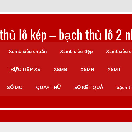
 thủ lô kép – bạch thủ lô 2 
nháy
Xsmb siêu chuẩn
Xsmb siêu đẹp
Xsmt siêu 
TRỰC TIẾP XS
XSMB
XSMN
XSMT
SỔ MƠ
QUAY THỬ
SỐ KẾT QUẢ
bạch t