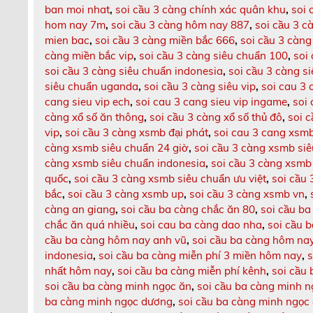
ban moi nhat
,
soi cầu 3 càng chính xác quân khu
,
soi 
hom nay 7m
,
soi cầu 3 càng hôm nay 887
,
soi cầu 3 
mien bac
,
soi cầu 3 càng miền bắc 666
,
soi cầu 3 càn
càng miền bắc vip
,
soi cầu 3 càng siêu chuẩn 100
,
soi
soi cầu 3 càng siêu chuẩn indonesia
,
soi cầu 3 càng s
siêu chuẩn uganda
,
soi cầu 3 càng siêu vip
,
soi cau 3 
cang sieu vip ech
,
soi cau 3 cang sieu vip ingame
,
soi
càng xổ số ăn thông
,
soi cầu 3 càng xổ số thủ đô
,
soi 
vip
,
soi cầu 3 càng xsmb đại phát
,
soi cau 3 cang xsm
càng xsmb siêu chuẩn 24 giờ
,
soi cầu 3 càng xsmb siê
càng xsmb siêu chuẩn indonesia
,
soi cầu 3 càng xsmb
quốc
,
soi cầu 3 càng xsmb siêu chuẩn ưu việt
,
soi cầu 
bắc
,
soi cầu 3 càng xsmb up
,
soi cầu 3 càng xsmb vn
,
càng an giang
,
soi cầu ba càng chắc ăn 80
,
soi cầu ba
chắc ăn quá nhiều
,
soi cau ba càng dao nha
,
soi cầu 
cầu ba càng hôm nay anh vũ
,
soi cầu ba càng hôm nay
indonesia
,
soi cầu ba càng miễn phí 3 miền hôm nay
,
s
nhất hôm nay
,
soi cầu ba càng miễn phí kênh
,
soi cầu
soi cầu ba càng minh ngọc ăn
,
soi cầu ba càng minh n
ba càng minh ngọc dương
,
soi cầu ba càng minh ngọc 