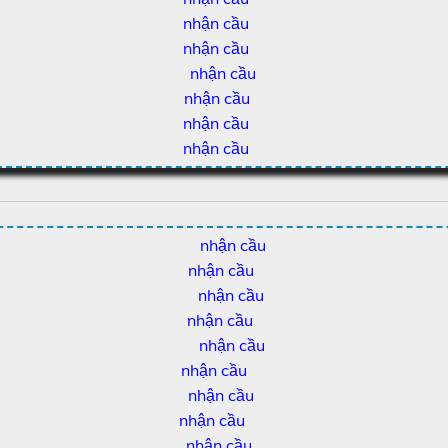
nhận cầu
nhận cầu
nhận cầu
nhận cầu
nhận cầu
nhận cầu
nhận cầu
nhận cầu
nhận cầu
nhận cầu
nhận cầu
nhận cầu
nhận cầu
nhận cầu
nhận cầu