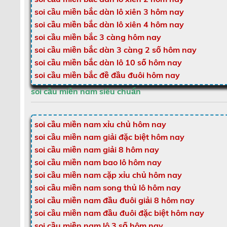
soi cầu miền bắc dàn lô xiên 3 hôm nay
soi cầu miền bắc dàn lô xiên 4 hôm nay
soi cầu miền bắc 3 càng hôm nay
soi cầu miền bắc dàn 3 càng 2 số hôm nay
soi cầu miền bắc dàn lô 10 số hôm nay
soi cầu miền bắc đề đầu đuôi hôm nay
soi cầu miền nam siêu chuẩn
soi cầu miền nam xỉu chủ hôm nay
soi cầu miền nam giải đặc biệt hôm nay
soi cầu miền nam giải 8 hôm nay
soi cầu miền nam bao lô hôm nay
soi cầu miền nam cặp xỉu chủ hôm nay
soi cầu miền nam song thủ lô hôm nay
soi cầu miền nam đầu đuôi giải 8 hôm nay
soi cầu miền nam đầu đuôi đặc biệt hôm nay
soi cầu miền nam lô 3 số hôm nay