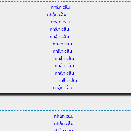
nhận cầu
nhận cầu
nhận cầu
nhận cầu
nhận cầu
nhận cầu
nhận cầu
nhận cầu
nhận cầu
nhận cầu
nhận cầu
nhận cầu
nhận cầu
nhận cầu
nhận cầu