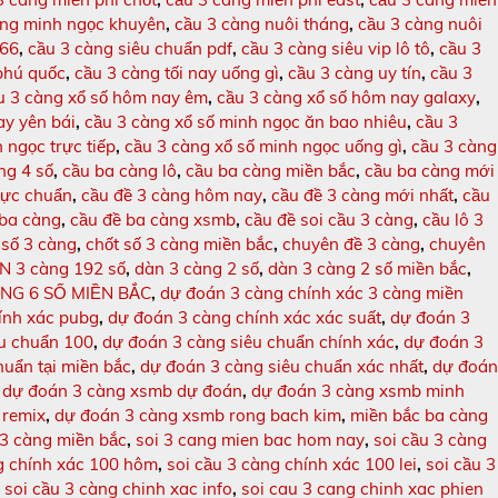
àng minh ngọc khuyên
,
cầu 3 càng nuôi tháng
,
cầu 3 càng nuôi
666
,
cầu 3 càng siêu chuẩn pdf
,
cầu 3 càng siêu vip lô tô
,
cầu 3
 phú quốc
,
cầu 3 càng tối nay uống gì
,
cầu 3 càng uy tín
,
cầu 3
u 3 càng xổ số hôm nay êm
,
cầu 3 càng xổ số hôm nay galaxy
,
ay yên bái
,
cầu 3 càng xổ số minh ngọc ăn bao nhiêu
,
cầu 3
 ngọc trực tiếp
,
cầu 3 càng xổ số minh ngọc uống gì
,
cầu 3 càng
ng 4 số
,
cầu ba càng lô
,
cầu ba càng miền bắc
,
cầu ba càng mới
cực chuẩn
,
cầu đề 3 càng hôm nay
,
cầu đề 3 càng mới nhất
,
cầu
 ba càng
,
cầu đề ba càng xsmb
,
cầu đề soi cầu 3 càng
,
cầu lô 3
số 3 càng
,
chốt số 3 càng miền bắc
,
chuyên đề 3 càng
,
chuyên
N 3 càng 192 số
,
dàn 3 càng 2 số
,
dàn 3 càng 2 số miền bắc
,
NG 6 SỐ MIỀN BẮC
,
dự đoán 3 càng chính xác 3 càng miền
ính xác pubg
,
dự đoán 3 càng chính xác xác suất
,
dự đoán 3
êu chuẩn 100
,
dự đoán 3 càng siêu chuẩn chính xác
,
dự đoán 3
huẩn tại miền bắc
,
dự đoán 3 càng siêu chuẩn xác nhất
,
dự đoá
,
dự đoán 3 càng xsmb dự đoán
,
dự đoán 3 càng xsmb minh
 remix
,
dự đoán 3 càng xsmb rong bach kim
,
miền bắc ba càng
 3 càng miền bắc
,
soi 3 cang mien bac hom nay
,
soi cầu 3 càng
g chính xác 100 hôm
,
soi cầu 3 càng chính xác 100 lei
,
soi cầu 3
,
soi cầu 3 càng chinh xac info
,
soi cau 3 cang chinh xac phien