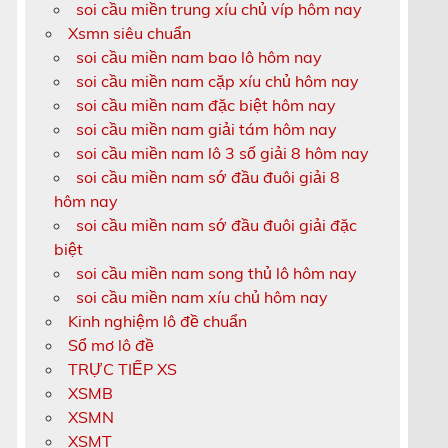
soi cầu miền trung xíu chủ víp hôm nay
Xsmn siêu chuẩn
n
soi cầu miền nam bao lô hôm nay
soi cầu miền nam cặp xíu chủ hôm nay
soi cầu miền nam đặc biệt hôm nay
soi cầu miền nam giải tám hôm nay
soi cầu miền nam lô 3 số giải 8 hôm nay
soi cầu miền nam sớ đầu đuôi giải 8
hôm nay
soi cầu miền nam sớ đầu đuôi giải đặc
biệt
soi cầu miền nam song thủ lô hôm nay
soi cầu miền nam xíu chủ hôm nay
Kinh nghiệm lô đề chuẩn
Sổ mơ lô đề
TRỰC TIẾP XS
XSMB
XSMN
XSMT