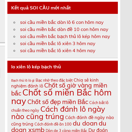
Kết quả SOI CẦU mới nhất
u
soi cầu miền bắc dàn lô 6 con hôm nay
soi cầu miền bắc dàn đề 10 con hôm nay
soi cầu miền bắc bạch thủ lô kép hôm nay
soi cầu miền bắc lô xiên 3 hôm nay
soi cầu miền bắc lô xiên 4 hôm nay
lo xiên lô kép bạch thủ
Chia sẻ kinh
Bạc nhớ theo đặc biệt
Bạch thủ lô là gì
Chốt số giờ vàng miền
nghiệm đánh lô
Chốt số miền Bắc hôm
bắc
nay
Chốt số đẹp miền Bắc
Cách bắt lô
Cách đánh lô ngày
chuẩn theo ngày
nào cũng trúng
Cách đánh đề ngày nào
du doan
du
cũng trúng
Cách đánh đề ăn 100
doan xsmb
Dự đoán
Dàn de 3 càng miền Bắc