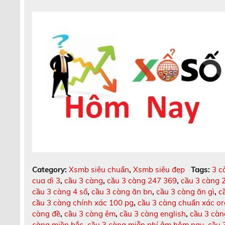
Category:
Xsmb siêu chuẩn
,
Xsmb siêu đẹp
Tags:
3 c
cua dì 3
,
cầu 3 càng
,
cầu 3 càng 247 369
,
cầu 3 càng 
cầu 3 càng 4 số
,
cầu 3 càng ăn bn
,
cầu 3 càng ăn gì
,
c
cầu 3 càng chính xác 100 pg
,
cầu 3 càng chuẩn xác or
càng đề
,
cầu 3 càng êm
,
cầu 3 càng english
,
cầu 3 càn
càng miền bắc
,
cầu 3 càng miễn phí âm hôm nay
,
cầu 