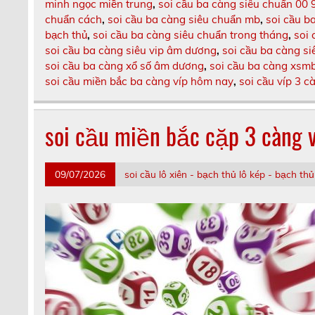
minh ngọc miền trung
,
soi cầu ba càng siêu chuẩn 00 
chuẩn cách
,
soi cầu ba càng siêu chuẩn mb
,
soi cầu b
bạch thủ
,
soi cầu ba càng siêu chuẩn trong tháng
,
soi 
soi cầu ba càng siêu vip âm dương
,
soi cầu ba càng si
soi cầu ba càng xổ số âm dương
,
soi cầu ba càng xsm
soi cầu miền bắc ba càng víp hôm nay
,
soi cầu víp 3 c
soi cầu miền bắc cặp 3 càng 
09/07/2026
soi cầu lô xiên - bạch thủ lô kép - bạch thủ