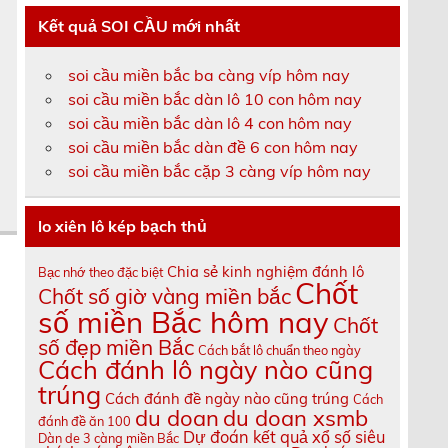
Kết quả SOI CẦU mới nhất
soi cầu miền bắc ba càng víp hôm nay
soi cầu miền bắc dàn lô 10 con hôm nay
soi cầu miền bắc dàn lô 4 con hôm nay
soi cầu miền bắc dàn đề 6 con hôm nay
soi cầu miền bắc cặp 3 càng víp hôm nay
lo xiên lô kép bạch thủ
Chia sẻ kinh nghiệm đánh lô
Bạc nhớ theo đặc biệt
Chốt
Chốt số giờ vàng miền bắc
số miền Bắc hôm nay
Chốt
số đẹp miền Bắc
Cách bắt lô chuẩn theo ngày
Cách đánh lô ngày nào cũng
trúng
Cách đánh đề ngày nào cũng trúng
Cách
du doan
du doan xsmb
đánh đề ăn 100
Dự đoán kết quả xổ số siêu
Dàn de 3 càng miền Bắc