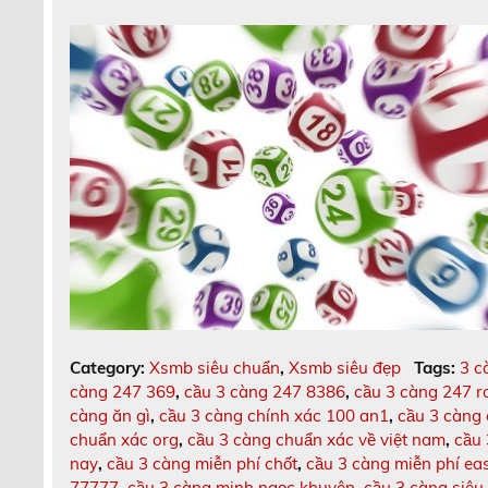
Category:
Xsmb siêu chuẩn
,
Xsmb siêu đẹp
Tags:
3 c
càng 247 369
,
cầu 3 càng 247 8386
,
cầu 3 càng 247 r
càng ăn gì
,
cầu 3 càng chính xác 100 an1
,
cầu 3 càng 
chuẩn xác org
,
cầu 3 càng chuẩn xác về việt nam
,
cầu
nay
,
cầu 3 càng miễn phí chốt
,
cầu 3 càng miễn phí ea
77777
,
cầu 3 càng minh ngọc khuyên
,
cầu 3 càng siêu