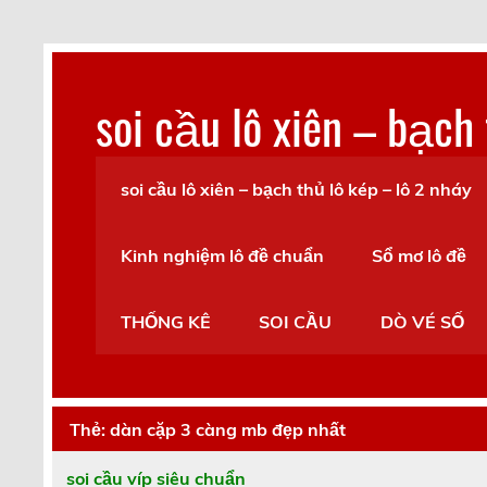
Skip
to
content
soi cầu lô xiên – bạch
soi cầu lô xiên – bạch thủ lô kép – bạch thủ lô 2 
soi cầu lô xiên – bạch thủ lô kép – lô 2 nháy
Kinh nghiệm lô đề chuẩn
Sổ mơ lô đề
THỐNG KÊ
SOI CẦU
DÒ VÉ SỐ
Thẻ:
dàn cặp 3 càng mb đẹp nhất
soi cầu víp siêu chuẩn