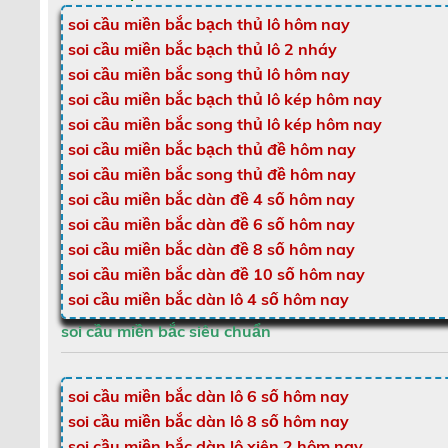
soi cầu miền bắc bạch thủ lô hôm nay
soi cầu miền bắc bạch thủ lô 2 nháy
soi cầu miền bắc song thủ lô hôm nay
soi cầu miền bắc bạch thủ lô kép hôm nay
soi cầu miền bắc song thủ lô kép hôm nay
soi cầu miền bắc bạch thủ đề hôm nay
soi cầu miền bắc song thủ đề hôm nay
soi cầu miền bắc dàn đề 4 số hôm nay
soi cầu miền bắc dàn đề 6 số hôm nay
soi cầu miền bắc dàn đề 8 số hôm nay
soi cầu miền bắc dàn đề 10 số hôm nay
soi cầu miền bắc dàn lô 4 số hôm nay
soi cầu miền bắc siêu chuẩn
soi cầu miền bắc dàn lô 6 số hôm nay
soi cầu miền bắc dàn lô 8 số hôm nay
soi cầu miền bắc dàn lô xiên 2 hôm nay