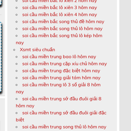
soi cầu miền bắc lô xiên 2 hôm nay
soi cầu miền bắc lô xiên 3 hôm nay
soi cầu miền bắc lô xiên 4 hôm nay
soi cầu miền bắc song thủ đề hôm nay
soi cầu miền bắc song thủ lô hôm nay
soi cầu miền bắc song thủ lô kép hôm
nay
Xsmt siêu chuẩn
soi cầu miền trung bao lô hôm nay
soi cầu miền trung cặp xíu chủ hôm nay
soi cầu miền trung đặc biệt hôm nay
soi cầu miền trung giải tám hôm nay
soi cầu miền trung lô 3 số giải 8 hôm
nay
soi cầu miền trung sớ đầu đuôi giải 8
hôm nay
soi cầu miền trung sớ đầu đuôi giải đặc
biệt
soi cầu miền trung song thủ lô hôm nay