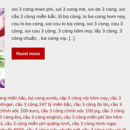
soi 3 cang mien phi, soi 3 cang mb, soi de 3 cang, soi
cầu 3 càng miền bắc, lô ba càng, lo ba cang hom nay,
cau lo ba cang, soi cau lo ba cang, soi 3 cang, cau 3
càng, soi cau 3 càng, 3 càng hôm nay, lấy 3 càng, 3
càng chuẩn, , ba cang vip, […]
Read more
àng miền bắc
,
ba cang xsmb
,
cặp 3 càng víp hôm nay
,
cầu 3
otinger
,
cầu 3 càng 247 tỷ miền bắc
,
cầu 3 càng ăn bn
,
cầu 3
chính xác 100 euro
,
cầu 3 càng chính xác 100 pg
,
cầu 3 càng
 3 càng êm
,
cầu 3 càng english
,
cầu 3 càng miễn phí âm hôm
st
,
cầu 3 càng miễn phí quảng ninh
,
cầu 3 càng minh ngọc
 chuẩn 6666
,
cầu 3 càng siêu chuẩn pdf
,
cầu 3 càng siêu vip lô