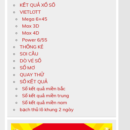
KẾT QUẢ XỔ SỐ
VIETLOTT
Mega 6×45
h
Max 3D
Max 4D
Power 6/55
THỐNG KÊ
SOI CẦU
DÒ VÉ SỐ
SỔ MƠ
QUAY THỬ
SỐ KẾT QUẢ
Số kết quả miền bắc
Số kết quả miền trung
Số kết quả miền nam
bạch thủ lô khung 2 ngày