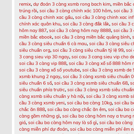
remix
,
dự đoán 3 càng xsmb rong bach kim
,
miền bắc 
trúng rồi
,
soi cầu 3 càng chính xác 100 hôm
,
soi cầu 3
cầu 3 càng chinh xac gấu
,
soi cầu 3 càng chinh xac in
chính xác quân khu
,
soi cầu 3 càng đắk lắk
,
soi cầu 3
hôm nay 887
,
soi cầu 3 càng hôm nay 8888
,
soi cầu 3
miền bắc ebook
,
soi cầu 3 càng miền bắc quảng bình
,
cầu 3 càng siêu chuẩn 6 cà mau
,
soi cầu 3 càng siêu 
siêu chuẩn org
,
soi cầu 3 càng siêu chuẩn tỷ lệ 99
,
soi
3 cang sieu vip 30 ngay
,
soi cau 3 cang sieu vip cho d
soi cầu 3 càng vip 888
,
soi cầu 3 càng xổ số 888 hôm 
soi cầu 3 càng xổ số youtube
,
soi cầu 3 càng xsmb de 
xsmb khung 2 ngay
,
soi cầu 3 càng xsmb siêu chuẩn 
siêu chuẩn 6 số
,
soi cầu 3 càng xsmb siêu chuẩn 68
,
s
siêu chuẩn phía trước
,
soi cầu 3 càng xsmb siêu chuẩn
càng xsmb siêu chuẩn y hà nội
,
soi cầu 3 càng xsmb s
cầu 3 càng xsmb yeni
,
soi cầu ba càng 10kg
,
soi cầu 
chắc ăn 888
,
soi cầu ba càng chắc ăn êm
,
soi cầu ba 
càng gồm những gì
,
soi cầu ba càng hôm nay a trung r
giá
,
soi cầu ba càng hôm nay là số gì
,
soi cầu ba càng
càng miễn phí dự đoán
,
soi cầu ba càng miễn phí êm 