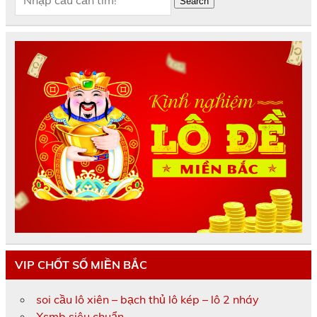
Search
VIP CHỐT SỐ MIỀN BẮC
soi cầu lô xiên – bạch thủ lô kép – lô 2 nháy
Xsmb siêu chuẩn