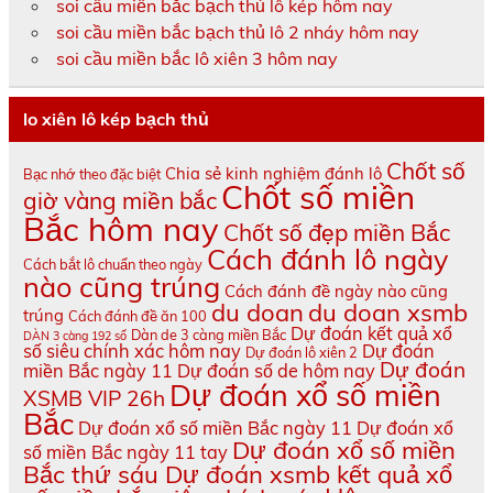
soi cầu miền bắc bạch thủ lô kép hôm nay
soi cầu miền bắc bạch thủ lô 2 nháy hôm nay
soi cầu miền bắc lô xiên 3 hôm nay
lo xiên lô kép bạch thủ
Chốt số
Chia sẻ kinh nghiệm đánh lô
Bạc nhớ theo đặc biệt
Chốt số miền
giờ vàng miền bắc
Bắc hôm nay
Chốt số đẹp miền Bắc
Cách đánh lô ngày
Cách bắt lô chuẩn theo ngày
nào cũng trúng
Cách đánh đề ngày nào cũng
du doan
du doan xsmb
trúng
Cách đánh đề ăn 100
Dự đoán kết quả xổ
Dàn de 3 càng miền Bắc
DÀN 3 càng 192 số
số siêu chính xác hôm nay
Dự đoán
Dự đoán lô xiên 2
Dự đoán
miền Bắc ngày 11
Dự đoán số de hôm nay
Dự đoán xổ số miền
XSMB VIP 26h
Bắc
Dự đoán xổ số miền Bắc ngày 11
Dự đoán xổ
Dự đoán xổ số miền
số miền Bắc ngày 11 tay
Bắc thứ sáu Dự đoán xsmb kết quả xổ