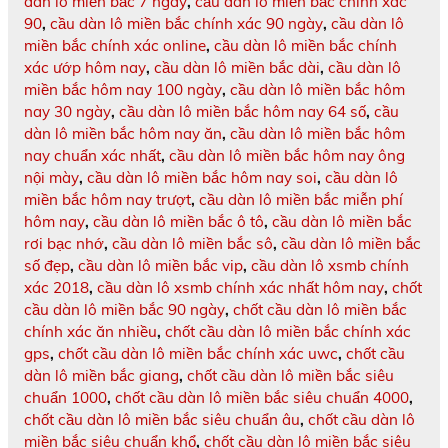
dàn lô miền bắc 7 ngày
,
cầu dàn lô miền bắc chính xác
90
,
cầu dàn lô miền bắc chính xác 90 ngày
,
cầu dàn lô
miền bắc chính xác online
,
cầu dàn lô miền bắc chính
xác ướp hôm nay
,
cầu dàn lô miền bắc dài
,
cầu dàn lô
miền bắc hôm nay 100 ngày
,
cầu dàn lô miền bắc hôm
nay 30 ngày
,
cầu dàn lô miền bắc hôm nay 64 số
,
cầu
dàn lô miền bắc hôm nay ăn
,
cầu dàn lô miền bắc hôm
nay chuẩn xác nhất
,
cầu dàn lô miền bắc hôm nay ông
nội mày
,
cầu dàn lô miền bắc hôm nay soi
,
cầu dàn lô
miền bắc hôm nay trượt
,
cầu dàn lô miền bắc miễn phí
hôm nay
,
cầu dàn lô miền bắc ô tô
,
cầu dàn lô miền bắc
rơi bạc nhớ
,
cầu dàn lô miền bắc sô
,
cầu dàn lô miền bắc
số đẹp
,
cầu dàn lô miền bắc vip
,
cầu dàn lô xsmb chính
xác 2018
,
cầu dàn lô xsmb chính xác nhất hôm nay
,
chốt
cầu dàn lô miền bắc 90 ngày
,
chốt cầu dàn lô miền bắc
chính xác ăn nhiều
,
chốt cầu dàn lô miền bắc chính xác
gps
,
chốt cầu dàn lô miền bắc chính xác uwc
,
chốt cầu
dàn lô miền bắc giang
,
chốt cầu dàn lô miền bắc siêu
chuẩn 1000
,
chốt cầu dàn lô miền bắc siêu chuẩn 4000
,
chốt cầu dàn lô miền bắc siêu chuẩn âu
,
chốt cầu dàn lô
miền bắc siêu chuẩn khổ
,
chốt cầu dàn lô miền bắc siêu