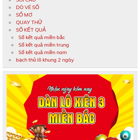
DÒ VÉ SỐ
SỔ MƠ
QUAY THỬ
SỐ KẾT QUẢ
Số kết quả miền bắc
Số kết quả miền trung
Số kết quả miền nam
bạch thủ lô khung 2 ngày