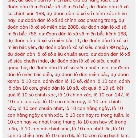
đoán dàn lô miền bắc xổ số miền bắc
,
dự đoán dàn lô xổ
số chính xác 188
,
dự đoán dàn lô xổ số chính xác chiều
nay
,
dự đoán dàn lô xổ số chính xác phương trang
,
dự
đoán dàn lô xổ số miền bắc 2888
,
dự đoán dàn lô xổ số
miền bắc 786
,
dự đoán dàn lô xổ số miền bắc kênh 168
,
dự đoán dàn lô xổ số miền bắc l 1
,
dự đoán dàn lô xổ số
miền bắc yên
,
dự đoán dàn lô xổ số siêu chuẩn 99 ngày
,
dự đoán dàn lô xổ số siêu chuẩn euro
,
dự đoán dàn lô xổ
số siêu chuẩn indo
,
dự đoán dàn lô xổ số siêu chuẩn
quay thử
,
dự đoán dàn lô xổ số siêu chuẩn usa
,
dự đoán
đàn lô miền bắc diễn
,
dự đoán lô dàn miền bắc
,
dự đoán
xsmb lô 10 con
,
đánh dàn lô 10 số
,
đánh lô 10 con
,
đánh
lô dàn 10 con
,
ghép dàn lô 10 số
,
kết quả lô 10 số
,
kết
quả lô 10 số chính xác
,
lô 10 chính xác
,
lô 10 con 247
,
lô
10 con cao cấp
,
lô 10 con chiều nay
,
lô 10 con chính
xác
,
lô 10 con chuẩn nhất
,
lô 10 con hàng ngày
,
lô 10
con hàng ngày chính xác
,
lô 10 con hay ra trong tuần
,
lo
10 con hay ve nhat trong thang
,
lô 10 con hay về trong
tuần
,
lô 10 con mb chính xác
,
lô 10 con phát lộc
,
lô 10
con ra chiều nay
,
lô 10 con rbk
,
lô 10 con rồng bạch kim
,