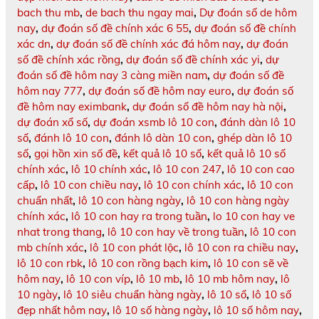
bach thu mb
,
de bach thu ngay mai
,
Dự đoán số de hôm
nay
,
dự đoán số đề chính xác 6 55
,
dự đoán số đề chính
xác dn
,
dự đoán số đề chính xác đá hôm nay
,
dự đoán
số đề chính xác rồng
,
dự đoán số đề chính xác yi
,
dự
đoán số đề hôm nay 3 càng miền nam
,
dự đoán số đề
hôm nay 777
,
dự đoán số đề hôm nay euro
,
dự đoán số
đề hôm nay eximbank
,
dự đoán số đề hôm nay hà nội
,
dự đoán xổ số
,
dự đoán xsmb lô 10 con
,
đánh dàn lô 10
số
,
đánh lô 10 con
,
đánh lô dàn 10 con
,
ghép dàn lô 10
số
,
gọi hồn xin số đề
,
kết quả lô 10 số
,
kết quả lô 10 số
chính xác
,
lô 10 chính xác
,
lô 10 con 247
,
lô 10 con cao
cấp
,
lô 10 con chiều nay
,
lô 10 con chính xác
,
lô 10 con
chuẩn nhất
,
lô 10 con hàng ngày
,
lô 10 con hàng ngày
chính xác
,
lô 10 con hay ra trong tuần
,
lo 10 con hay ve
nhat trong thang
,
lô 10 con hay về trong tuần
,
lô 10 con
mb chính xác
,
lô 10 con phát lộc
,
lô 10 con ra chiều nay
,
lô 10 con rbk
,
lô 10 con rồng bạch kim
,
lô 10 con sẽ về
hôm nay
,
lô 10 con víp
,
lô 10 mb
,
lô 10 mb hôm nay
,
lô
10 ngày
,
lô 10 siêu chuẩn hàng ngày
,
lô 10 số
,
lô 10 số
đẹp nhất hôm nay
,
lô 10 số hàng ngày
,
lô 10 số hôm nay
,