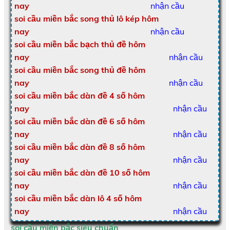
nay
nhận cầu
soi cầu miền bắc song thủ lô kép hôm
nay
nhận cầu
soi cầu miền bắc bạch thủ đề hôm
nay
nhận cầu
soi cầu miền bắc song thủ đề hôm
nay
nhận cầu
soi cầu miền bắc dàn đề 4 số hôm
nay
nhận cầu
soi cầu miền bắc dàn đề 6 số hôm
nay
nhận cầu
soi cầu miền bắc dàn đề 8 số hôm
nay
nhận cầu
soi cầu miền bắc dàn đề 10 số hôm
nay
nhận cầu
soi cầu miền bắc dàn lô 4 số hôm
nay
nhận cầu
soi cầu miền bắc siêu chuẩn