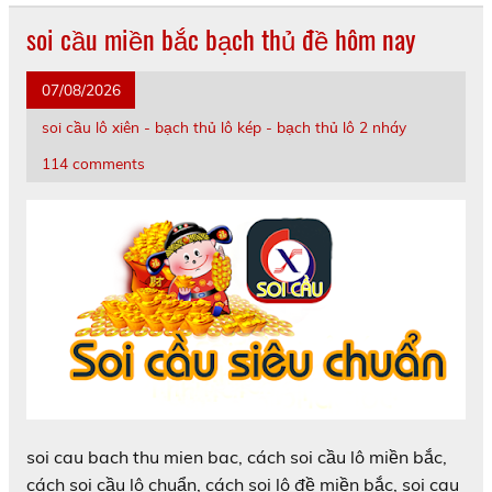
soi cầu miền bắc bạch thủ đề hôm nay
07/08/2026
soi cầu lô xiên - bạch thủ lô kép - bạch thủ lô 2 nháy
114 comments
soi cau bach thu mien bac, cách soi cầu lô miền bắc,
cách soi cầu lô chuẩn, cách soi lô đề miền bắc, soi cau