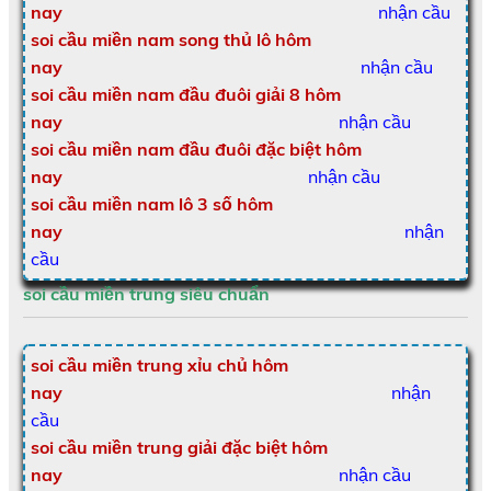
nay
nhận cầu
soi cầu miền nam song thủ lô hôm
nay
nhận cầu
soi cầu miền nam đầu đuôi giải 8 hôm
nay
nhận cầu
soi cầu miền nam đầu đuôi đặc biệt hôm
nay
nhận cầu
soi cầu miền nam lô 3 số hôm
nay
nhận
cầu
soi cầu miền trung siêu chuẩn
soi cầu miền trung xỉu chủ hôm
nay
nhận
cầu
soi cầu miền trung giải đặc biệt hôm
nay
nhận cầu