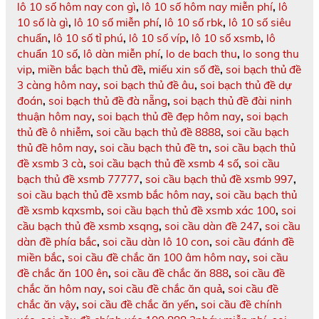
lô 10 số hôm nay con gì
,
lô 10 số hôm nay miễn phí
,
lô
10 số là gì
,
lô 10 số miễn phí
,
lô 10 số rbk
,
lô 10 số siêu
chuẩn
,
lô 10 số tỉ phú
,
lô 10 số víp
,
lô 10 số xsmb
,
lô
chuẩn 10 số
,
lô dàn miễn phí
,
lo de bach thu
,
lo song thu
vip
,
miền bắc bạch thủ đề
,
miếu xin số đề
,
soi bạch thủ đề
3 càng hôm nay
,
soi bạch thủ đề âu
,
soi bạch thủ đề dự
đoán
,
soi bạch thủ đề đà nẵng
,
soi bạch thủ đề đài ninh
thuận hôm nay
,
soi bạch thủ đề đẹp hôm nay
,
soi bạch
thủ đề ô nhiễm
,
soi cầu bạch thủ đề 8888
,
soi cầu bạch
thủ đề hôm nay
,
soi cầu bạch thủ đề tn
,
soi cầu bạch thủ
đề xsmb 3 cà
,
soi cầu bạch thủ đề xsmb 4 số
,
soi cầu
bạch thủ đề xsmb 77777
,
soi cầu bạch thủ đề xsmb 997
,
soi cầu bạch thủ đề xsmb bắc hôm nay
,
soi cầu bạch thủ
đề xsmb kqxsmb
,
soi cầu bạch thủ đề xsmb xác 100
,
soi
cầu bạch thủ đề xsmb xsqng
,
soi cầu dàn đề 247
,
soi cầu
dàn đề phía bắc
,
soi cầu dàn lô 10 con
,
soi cầu đánh đề
miền bắc
,
soi cầu đề chắc ăn 100 âm hôm nay
,
soi cầu
đề chắc ăn 100 ên
,
soi cầu đề chắc ăn 888
,
soi cầu đề
chắc ăn hôm nay
,
soi cầu đề chắc ăn quả
,
soi cầu đề
chắc ăn vậy
,
soi cầu đề chắc ăn yến
,
soi cầu đề chính