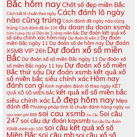
Bắc hôm nay
Chốt số đẹp miền Bắc
Cách đánh lô ngày
Cách bắt lô chuẩn theo ngày
nào cũng trúng
Cách đánh đề ngày nào cũng
du doan
du doan xsmb
trúng
Cách đánh đề ăn 100
Dự đoán kết quả xổ
Dàn de 3 càng miền Bắc
DÀN 3 càng 192 số
số siêu chính xác hôm nay
Dự đoán
Dự đoán lô xiên 2
Dự đoán
miền Bắc ngày 11
Dự đoán số de hôm nay
Dự đoán xổ số miền
XSMB VIP 26h
Bắc
Dự đoán xổ số miền Bắc ngày 11
Dự đoán xổ
Dự đoán xổ số miền
số miền Bắc ngày 11 tay
Bắc thứ sáu Dự đoán xsmb kết quả xổ
Hôm nay
số miền bắc siêu chính xác
đánh con gì
Kinh nghiệm đánh lô theo ngày
KẾT
kết quả xổ số miền bắc
QUẢ XỔ SỐ MIỀN BẮC
Lô đẹp hôm nay
siêu chính xác
Mẹo
đánh đề
Phương pháp tính lô chuẩn đánh hàng ngày
soi
soi cau xsmb
Soi cầu
cau mien phi 888
Soi Cầu
247
soi cầu dự đoán kqxsmb
Soi cầu Dự đoán
soi cầu kết quả xổ số
XSMB chính xác 100
Miền Bắc
soi cầu mb
soi cầu xổ số