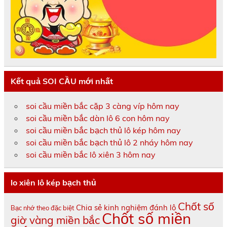
Kết quả SOI CẦU mới nhất
soi cầu miền bắc cặp 3 càng víp hôm nay
soi cầu miền bắc dàn lô 6 con hôm nay
soi cầu miền bắc bạch thủ lô kép hôm nay
soi cầu miền bắc bạch thủ lô 2 nháy hôm nay
soi cầu miền bắc lô xiên 3 hôm nay
lo xiên lô kép bạch thủ
Chốt số
Chia sẻ kinh nghiệm đánh lô
Bạc nhớ theo đặc biệt
Chốt số miền
giờ vàng miền bắc