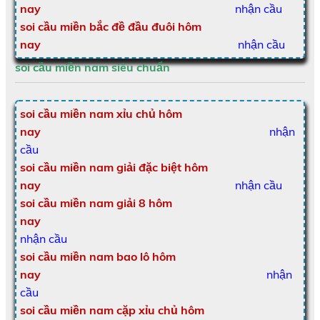
nay
nhận cầu
soi cầu miền bắc đề đầu đuôi hôm
nay
nhận cầu
soi cầu miền nam siêu chuẩn
soi cầu miền nam xỉu chủ hôm
nay
nhận
cầu
soi cầu miền nam giải đặc biệt hôm
nay
nhận cầu
soi cầu miền nam giải 8 hôm
nay
nhận cầu
soi cầu miền nam bao lô hôm
nay
nhận
cầu
soi cầu miền nam cặp xỉu chủ hôm