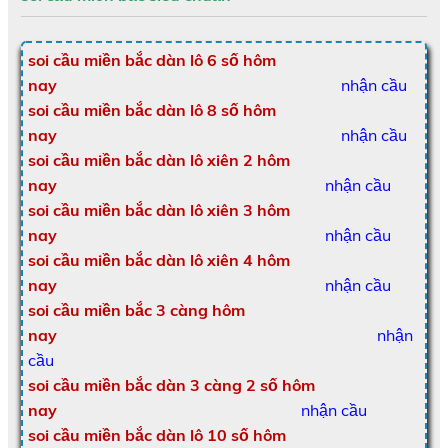
soi cầu miền bắc dàn lô 6 số hôm
nay
nhận cầu
soi cầu miền bắc dàn lô 8 số hôm
nay
nhận cầu
soi cầu miền bắc dàn lô xiên 2 hôm
nay
nhận cầu
soi cầu miền bắc dàn lô xiên 3 hôm
nay
nhận cầu
soi cầu miền bắc dàn lô xiên 4 hôm
nay
nhận cầu
soi cầu miền bắc 3 càng hôm
nay
nhận
cầu
soi cầu miền bắc dàn 3 càng 2 số hôm
nay
nhận cầu
soi cầu miền bắc dàn lô 10 số hôm