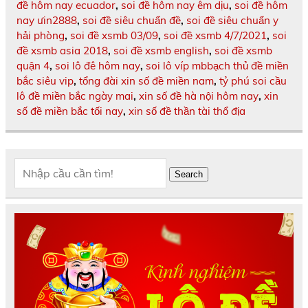
đề hôm nay ecuador
,
soi đề hôm nay êm dịu
,
soi đề hôm
nay ưin2888
,
soi đề siêu chuẩn đề
,
soi đề siêu chuẩn y
hải phòng
,
soi đề xsmb 03/09
,
soi đề xsmb 4/7/2021
,
soi
đề xsmb asia 2018
,
soi đề xsmb english
,
soi đề xsmb
quận 4
,
soi lô đê hôm nay
,
soi lô víp mbbạch thủ đề miền
bắc siêu vip
,
tổng đài xin số đề miền nam
,
tỷ phú soi cầu
lô đề miền bắc ngày mai
,
xin số đề hà nội hôm nay
,
xin
số đề miền bắc tối nay
,
xin số đề thần tài thổ địa
Search