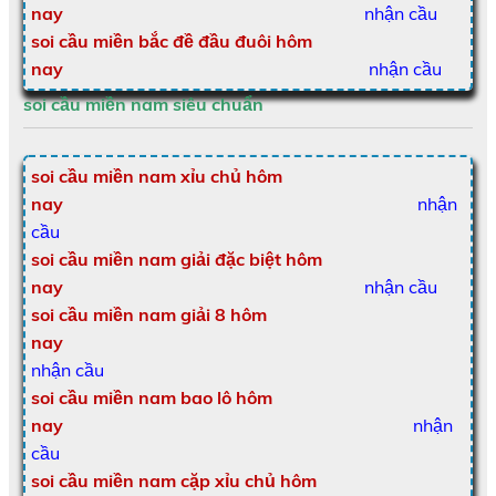
nay
nhận cầu
soi cầu miền bắc đề đầu đuôi hôm
nay
nhận cầu
soi cầu miền nam siêu chuẩn
soi cầu miền nam xỉu chủ hôm
nay
nhận
cầu
soi cầu miền nam giải đặc biệt hôm
nay
nhận cầu
soi cầu miền nam giải 8 hôm
nay
nhận cầu
soi cầu miền nam bao lô hôm
nay
nhận
cầu
soi cầu miền nam cặp xỉu chủ hôm