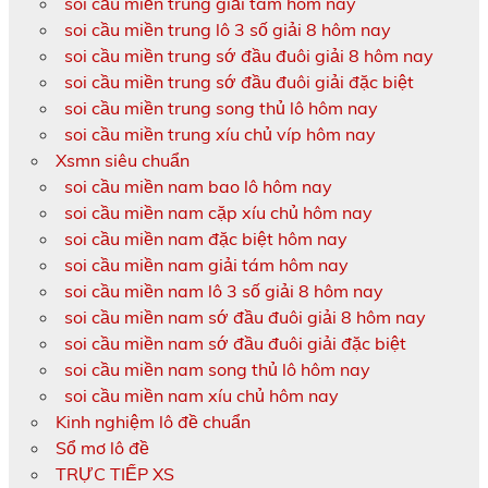
soi cầu miền trung giải tám hôm nay
soi cầu miền trung lô 3 số giải 8 hôm nay
soi cầu miền trung sớ đầu đuôi giải 8 hôm nay
soi cầu miền trung sớ đầu đuôi giải đặc biệt
soi cầu miền trung song thủ lô hôm nay
soi cầu miền trung xíu chủ víp hôm nay
Xsmn siêu chuẩn
soi cầu miền nam bao lô hôm nay
soi cầu miền nam cặp xíu chủ hôm nay
soi cầu miền nam đặc biệt hôm nay
soi cầu miền nam giải tám hôm nay
soi cầu miền nam lô 3 số giải 8 hôm nay
soi cầu miền nam sớ đầu đuôi giải 8 hôm nay
soi cầu miền nam sớ đầu đuôi giải đặc biệt
soi cầu miền nam song thủ lô hôm nay
soi cầu miền nam xíu chủ hôm nay
Kinh nghiệm lô đề chuẩn
Sổ mơ lô đề
TRỰC TIẾP XS