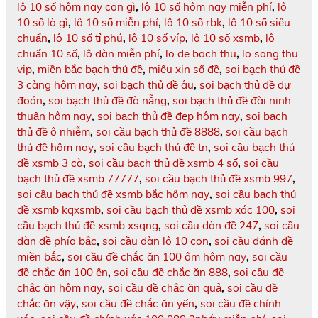
lô 10 số hôm nay con gì
,
lô 10 số hôm nay miễn phí
,
lô
10 số là gì
,
lô 10 số miễn phí
,
lô 10 số rbk
,
lô 10 số siêu
chuẩn
,
lô 10 số tỉ phú
,
lô 10 số víp
,
lô 10 số xsmb
,
lô
chuẩn 10 số
,
lô dàn miễn phí
,
lo de bach thu
,
lo song thu
vip
,
miền bắc bạch thủ đề
,
miếu xin số đề
,
soi bạch thủ đề
3 càng hôm nay
,
soi bạch thủ đề âu
,
soi bạch thủ đề dự
đoán
,
soi bạch thủ đề đà nẵng
,
soi bạch thủ đề đài ninh
thuận hôm nay
,
soi bạch thủ đề đẹp hôm nay
,
soi bạch
thủ đề ô nhiễm
,
soi cầu bạch thủ đề 8888
,
soi cầu bạch
thủ đề hôm nay
,
soi cầu bạch thủ đề tn
,
soi cầu bạch thủ
đề xsmb 3 cà
,
soi cầu bạch thủ đề xsmb 4 số
,
soi cầu
bạch thủ đề xsmb 77777
,
soi cầu bạch thủ đề xsmb 997
,
soi cầu bạch thủ đề xsmb bắc hôm nay
,
soi cầu bạch thủ
đề xsmb kqxsmb
,
soi cầu bạch thủ đề xsmb xác 100
,
soi
cầu bạch thủ đề xsmb xsqng
,
soi cầu dàn đề 247
,
soi cầu
dàn đề phía bắc
,
soi cầu dàn lô 10 con
,
soi cầu đánh đề
miền bắc
,
soi cầu đề chắc ăn 100 âm hôm nay
,
soi cầu
đề chắc ăn 100 ên
,
soi cầu đề chắc ăn 888
,
soi cầu đề
chắc ăn hôm nay
,
soi cầu đề chắc ăn quả
,
soi cầu đề
chắc ăn vậy
,
soi cầu đề chắc ăn yến
,
soi cầu đề chính