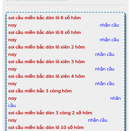
soi cầu miền bắc dàn lô 6 số hôm
nay
nhận cầu
soi cầu miền bắc dàn lô 8 số hôm
nay
nhận cầu
soi cầu miền bắc dàn lô xiên 2 hôm
nay
nhận cầu
soi cầu miền bắc dàn lô xiên 3 hôm
nay
nhận cầu
soi cầu miền bắc dàn lô xiên 4 hôm
nay
nhận cầu
soi cầu miền bắc 3 càng hôm
nay
nhận
cầu
soi cầu miền bắc dàn 3 càng 2 số hôm
nay
nhận cầu
soi cầu miền bắc dàn lô 10 số hôm