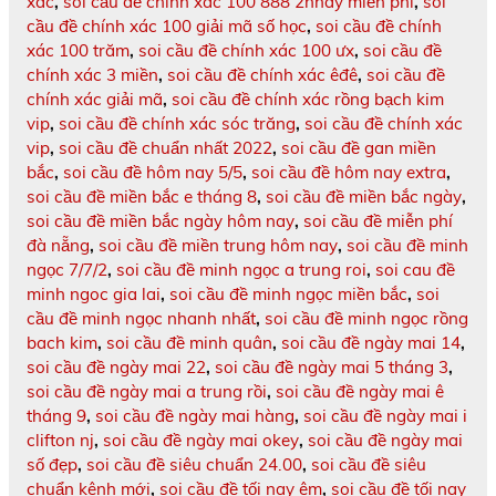
xác
,
soi cầu đề chính xác 100 888 2nháy miễn phí
,
soi
cầu đề chính xác 100 giải mã số học
,
soi cầu đề chính
xác 100 trăm
,
soi cầu đề chính xác 100 ưx
,
soi cầu đề
chính xác 3 miền
,
soi cầu đề chính xác êđê
,
soi cầu đề
chính xác giải mã
,
soi cầu đề chính xác rồng bạch kim
vip
,
soi cầu đề chính xác sóc trăng
,
soi cầu đề chính xác
vip
,
soi cầu đề chuẩn nhất 2022
,
soi cầu đề gan miền
bắc
,
soi cầu đề hôm nay 5/5
,
soi cầu đề hôm nay extra
,
soi cầu đề miền bắc e tháng 8
,
soi cầu đề miền bắc ngày
,
soi cầu đề miền bắc ngày hôm nay
,
soi cầu đề miễn phí
đà nẵng
,
soi cầu đề miền trung hôm nay
,
soi cầu đề minh
ngọc 7/7/2
,
soi cầu đề minh ngọc a trung roi
,
soi cau đề
minh ngoc gia lai
,
soi cầu đề minh ngọc miền bắc
,
soi
cầu đề minh ngọc nhanh nhất
,
soi cầu đề minh ngọc rồng
bach kim
,
soi cầu đề minh quân
,
soi cầu đề ngày mai 14
,
soi cầu đề ngày mai 22
,
soi cầu đề ngày mai 5 tháng 3
,
soi cầu đề ngày mai a trung rồi
,
soi cầu đề ngày mai ê
tháng 9
,
soi cầu đề ngày mai hàng
,
soi cầu đề ngày mai i
clifton nj
,
soi cầu đề ngày mai okey
,
soi cầu đề ngày mai
số đẹp
,
soi cầu đề siêu chuẩn 24.00
,
soi cầu đề siêu
chuẩn kênh mới
,
soi cầu đề tối nay êm
,
soi cầu đề tối nay