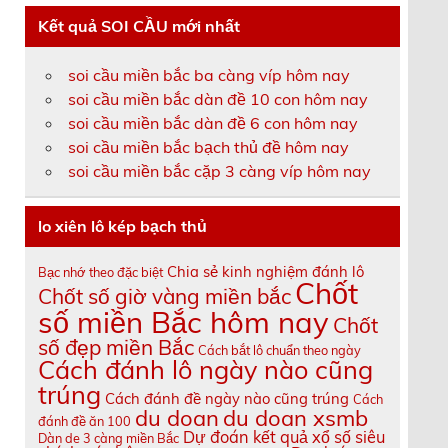
Kết quả SOI CẦU mới nhất
soi cầu miền bắc ba càng víp hôm nay
soi cầu miền bắc dàn đề 10 con hôm nay
soi cầu miền bắc dàn đề 6 con hôm nay
soi cầu miền bắc bạch thủ đề hôm nay
soi cầu miền bắc cặp 3 càng víp hôm nay
lo xiên lô kép bạch thủ
Chia sẻ kinh nghiệm đánh lô
Bạc nhớ theo đặc biệt
Chốt
Chốt số giờ vàng miền bắc
số miền Bắc hôm nay
Chốt
số đẹp miền Bắc
Cách bắt lô chuẩn theo ngày
Cách đánh lô ngày nào cũng
trúng
Cách đánh đề ngày nào cũng trúng
Cách
du doan
du doan xsmb
đánh đề ăn 100
Dự đoán kết quả xổ số siêu
Dàn de 3 càng miền Bắc