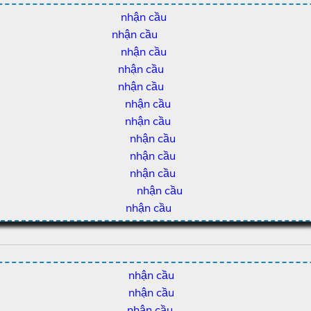
nhận cầu
nhận cầu
nhận cầu
nhận cầu
nhận cầu
nhận cầu
nhận cầu
nhận cầu
nhận cầu
nhận cầu
nhận cầu
nhận cầu
nhận cầu
nhận cầu
nhận cầu