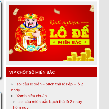
VIP CHỐT SỐ MIỀN BẮC
soi cầu lô xiên – bạch thủ lô kép – lô 2
nháy
Xsmb siêu chuẩn
soi cầu miền bắc bạch thủ lô 2 nháy
hôm nay