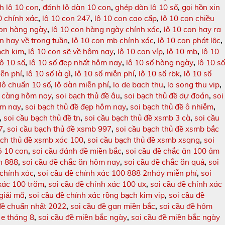
h lô 10 con
,
đánh lô dàn 10 con
,
ghép dàn lô 10 số
,
gọi hồn xin
0 chính xác
,
lô 10 con 247
,
lô 10 con cao cấp
,
lô 10 con chiều
con hàng ngày
,
lô 10 con hàng ngày chính xác
,
lô 10 con hay ra
on hay về trong tuần
,
lô 10 con mb chính xác
,
lô 10 con phát lộc
,
ạch kim
,
lô 10 con sẽ về hôm nay
,
lô 10 con víp
,
lô 10 mb
,
lô 10
lô 10 số
,
lô 10 số đẹp nhất hôm nay
,
lô 10 số hàng ngày
,
lô 10 s
iễn phí
,
lô 10 số là gì
,
lô 10 số miễn phí
,
lô 10 số rbk
,
lô 10 số
lô chuẩn 10 số
,
lô dàn miễn phí
,
lo de bach thu
,
lo song thu vip
,
3 càng hôm nay
,
soi bạch thủ đề âu
,
soi bạch thủ đề dự đoán
,
soi
ôm nay
,
soi bạch thủ đề đẹp hôm nay
,
soi bạch thủ đề ô nhiễm
,
,
soi cầu bạch thủ đề tn
,
soi cầu bạch thủ đề xsmb 3 cà
,
soi cầu
7
,
soi cầu bạch thủ đề xsmb 997
,
soi cầu bạch thủ đề xsmb bắc
ạch thủ đề xsmb xác 100
,
soi cầu bạch thủ đề xsmb xsqng
,
soi
ô 10 con
,
soi cầu đánh đề miền bắc
,
soi cầu đề chắc ăn 100 âm
n 888
,
soi cầu đề chắc ăn hôm nay
,
soi cầu đề chắc ăn quả
,
soi
 chính xác
,
soi cầu đề chính xác 100 888 2nháy miễn phí
,
soi
 xác 100 trăm
,
soi cầu đề chính xác 100 ưx
,
soi cầu đề chính xác
giải mã
,
soi cầu đề chính xác rồng bạch kim vip
,
soi cầu đề
đề chuẩn nhất 2022
,
soi cầu đề gan miền bắc
,
soi cầu đề hôm
 e tháng 8
,
soi cầu đề miền bắc ngày
,
soi cầu đề miền bắc ngày