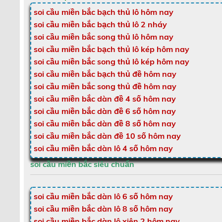
soi cầu miền bắc bạch thủ lô hôm nay
soi cầu miền bắc bạch thủ lô 2 nháy
soi cầu miền bắc song thủ lô hôm nay
soi cầu miền bắc bạch thủ lô kép hôm nay
soi cầu miền bắc song thủ lô kép hôm nay
soi cầu miền bắc bạch thủ đề hôm nay
soi cầu miền bắc song thủ đề hôm nay
soi cầu miền bắc dàn đề 4 số hôm nay
soi cầu miền bắc dàn đề 6 số hôm nay
soi cầu miền bắc dàn đề 8 số hôm nay
soi cầu miền bắc dàn đề 10 số hôm nay
soi cầu miền bắc dàn lô 4 số hôm nay
soi cầu miền bắc siêu chuẩn
soi cầu miền bắc dàn lô 6 số hôm nay
soi cầu miền bắc dàn lô 8 số hôm nay
soi cầu miền bắc dàn lô xiên 2 hôm nay