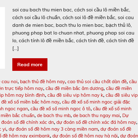
soi cau bach thu mien bac, cách soi cầu lô miền bắc,
cách soi cầu lô chuẩn, cách soi lô đề miền bắc, soi cau
danh de mien bac, bach thu lo mien bac, bạch thủ lô,
phuong phap bat lo chuan nhat, phuong phap soi cau
lo, cách tính lô đề miền bắc, cách tính đề, cách tính đề
[…]
Read more
 cau noi
,
bạch thủ đề hôm nay
,
cao thủ soi cầu chốt dàn đề
,
cầu
ền trực tiếp hôm nay
,
cầu đề miền bắc âm dương
,
cầu đề miền
vip hôm nay bình định
,
cầu đề siêu vip hôm nay k
,
cầu đề siêu vip
 đề xổ số miền bắc hôm nay
,
cầu đề xổ số minh ngoc giải đặc
inh ngoc ngan
,
cầu đề xổ số minh ngoc ô tô
,
cầu đề xổ số minh
ề miền bắc chuẩn
,
de bach thu mb
,
de bach thu ngay mai
,
Dự
 đoán số đề chính xác dn
,
dự đoán số đề chính xác đá hôm nay
,
 yi
,
dự đoán số đề hôm nay 3 càng miền nam
,
dự đoán số đề
ố đề hôm nay eximbank
,
dự đoán số đề hôm nay hà nội
,
dự đoá