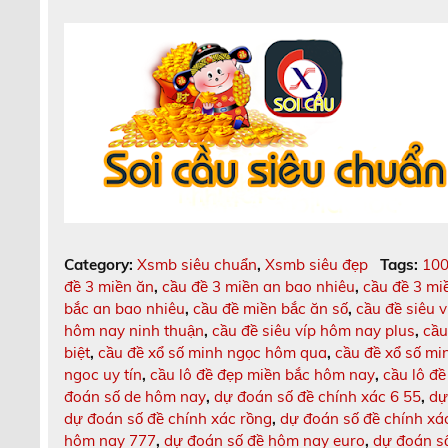
Category:
Xsmb siêu chuẩn
,
Xsmb siêu đẹp
Tags:
100
đề 3 miền ăn
,
cầu đề 3 miền an bao nhiêu
,
cầu đề 3 mi
bắc an bao nhiêu
,
cầu đề miền bắc ăn số
,
cầu đề siêu 
hôm nay ninh thuận
,
cầu đề siêu víp hôm nay plus
,
cầu
biệt
,
cầu đề xổ số minh ngọc hôm qua
,
cầu đề xổ số m
ngoc uy tín
,
cầu lô đề đẹp miền bắc hôm nay
,
cầu lô đ
đoán số de hôm nay
,
dự đoán số đề chính xác 6 55
,
dự
dự đoán số đề chính xác rồng
,
dự đoán số đề chính xác
hôm nay 777
,
dự đoán số đề hôm nay euro
,
dự đoán s