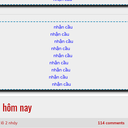
nhận cầu
nhận cầu
nhận cầu
nhận cầu
nhận cầu
nhận cầu
nhận cầu
nhận cầu
nhận cầu
ề hôm nay
 lô 2 nháy
114 comments