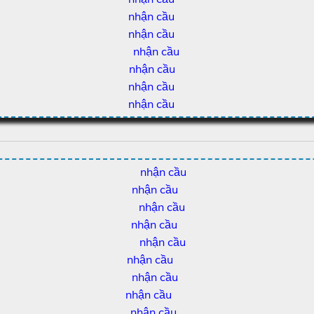
nhận cầu
nhận cầu
nhận cầu
nhận cầu
nhận cầu
nhận cầu
nhận cầu
nhận cầu
nhận cầu
nhận cầu
nhận cầu
nhận cầu
nhận cầu
nhận cầu
nhận cầu