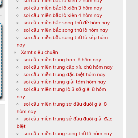
soi cầu miền bắc lô xiên 2 hôm nay
soi cầu miền bắc lô xiên 3 hôm nay
soi cầu miền bắc lô xiên 4 hôm nay
soi cầu miền bắc song thủ đề hôm nay
soi cầu miền bắc song thủ lô hôm nay
soi cầu miền bắc song thủ lô kép hôm
nay
Xsmt siêu chuẩn
soi cầu miền trung bao lô hôm nay
soi cầu miền trung cặp xíu chủ hôm nay
soi cầu miền trung đặc biệt hôm nay
soi cầu miền trung giải tám hôm nay
soi cầu miền trung lô 3 số giải 8 hôm
nay
soi cầu miền trung sớ đầu đuôi giải 8
hôm nay
soi cầu miền trung sớ đầu đuôi giải đặc
biệt
soi cầu miền trung song thủ lô hôm nay