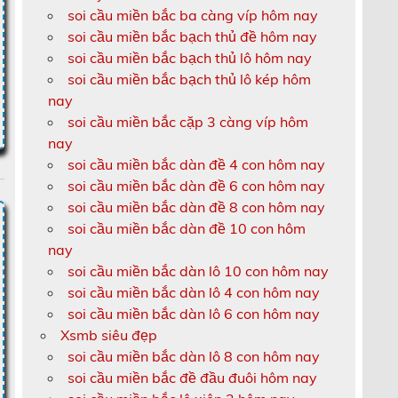
soi cầu miền bắc ba càng víp hôm nay
soi cầu miền bắc bạch thủ đề hôm nay
soi cầu miền bắc bạch thủ lô hôm nay
soi cầu miền bắc bạch thủ lô kép hôm
nay
soi cầu miền bắc cặp 3 càng víp hôm
nay
soi cầu miền bắc dàn đề 4 con hôm nay
soi cầu miền bắc dàn đề 6 con hôm nay
soi cầu miền bắc dàn đề 8 con hôm nay
soi cầu miền bắc dàn đề 10 con hôm
nay
soi cầu miền bắc dàn lô 10 con hôm nay
soi cầu miền bắc dàn lô 4 con hôm nay
soi cầu miền bắc dàn lô 6 con hôm nay
Xsmb siêu đẹp
soi cầu miền bắc dàn lô 8 con hôm nay
soi cầu miền bắc đề đầu đuôi hôm nay