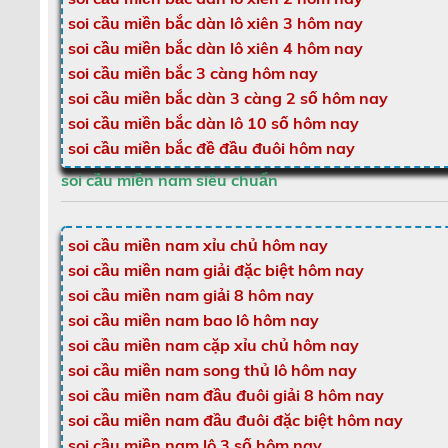
soi cầu miền bắc dàn lô xiên 3 hôm nay
soi cầu miền bắc dàn lô xiên 4 hôm nay
soi cầu miền bắc 3 càng hôm nay
soi cầu miền bắc dàn 3 càng 2 số hôm nay
soi cầu miền bắc dàn lô 10 số hôm nay
soi cầu miền bắc đề đầu đuôi hôm nay
soi cầu miền nam siêu chuẩn
soi cầu miền nam xỉu chủ hôm nay
soi cầu miền nam giải đặc biệt hôm nay
soi cầu miền nam giải 8 hôm nay
soi cầu miền nam bao lô hôm nay
soi cầu miền nam cặp xỉu chủ hôm nay
soi cầu miền nam song thủ lô hôm nay
soi cầu miền nam đầu đuôi giải 8 hôm nay
soi cầu miền nam đầu đuôi đặc biệt hôm nay
soi cầu miền nam lô 3 số hôm nay