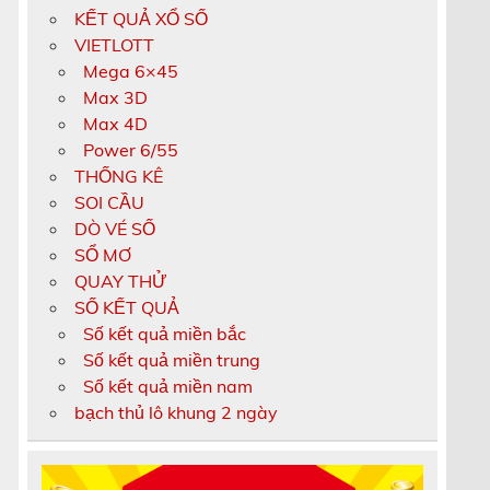
KẾT QUẢ XỔ SỐ
VIETLOTT
Mega 6×45
Max 3D
Max 4D
ố
Power 6/55
THỐNG KÊ
SOI CẦU
DÒ VÉ SỐ
SỔ MƠ
QUAY THỬ
SỐ KẾT QUẢ
Số kết quả miền bắc
Số kết quả miền trung
Số kết quả miền nam
bạch thủ lô khung 2 ngày