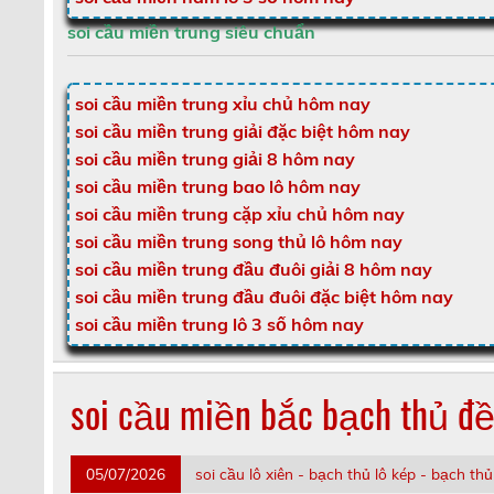
soi cầu miền trung siêu chuẩn
soi cầu miền trung xỉu chủ hôm nay
soi cầu miền trung giải đặc biệt hôm nay
soi cầu miền trung giải 8 hôm nay
soi cầu miền trung bao lô hôm nay
soi cầu miền trung cặp xỉu chủ hôm nay
soi cầu miền trung song thủ lô hôm nay
soi cầu miền trung đầu đuôi giải 8 hôm nay
soi cầu miền trung đầu đuôi đặc biệt hôm nay
soi cầu miền trung lô 3 số hôm nay
soi cầu miền bắc bạch thủ đ
05/07/2026
soi cầu lô xiên - bạch thủ lô kép - bạch thủ