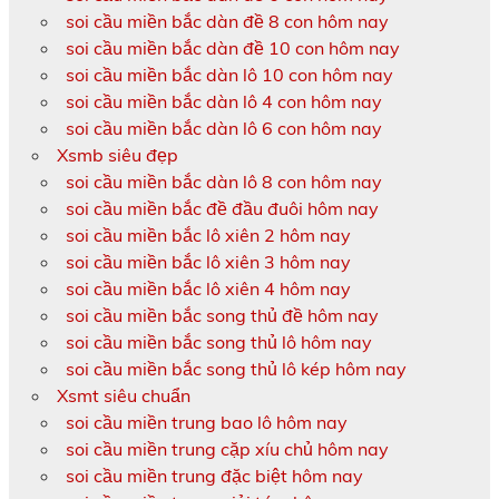
soi cầu miền bắc dàn đề 8 con hôm nay
soi cầu miền bắc dàn đề 10 con hôm nay
soi cầu miền bắc dàn lô 10 con hôm nay
soi cầu miền bắc dàn lô 4 con hôm nay
soi cầu miền bắc dàn lô 6 con hôm nay
Xsmb siêu đẹp
soi cầu miền bắc dàn lô 8 con hôm nay
soi cầu miền bắc đề đầu đuôi hôm nay
soi cầu miền bắc lô xiên 2 hôm nay
soi cầu miền bắc lô xiên 3 hôm nay
soi cầu miền bắc lô xiên 4 hôm nay
soi cầu miền bắc song thủ đề hôm nay
soi cầu miền bắc song thủ lô hôm nay
soi cầu miền bắc song thủ lô kép hôm nay
Xsmt siêu chuẩn
soi cầu miền trung bao lô hôm nay
soi cầu miền trung cặp xíu chủ hôm nay
soi cầu miền trung đặc biệt hôm nay