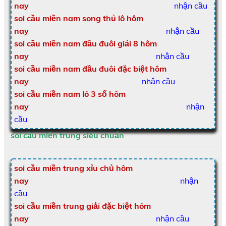
nay
nhận cầu
soi cầu miền nam song thủ lô hôm
nay
nhận cầu
soi cầu miền nam đầu đuôi giải 8 hôm
nay
nhận cầu
soi cầu miền nam đầu đuôi đặc biệt hôm
nay
nhận cầu
soi cầu miền nam lô 3 số hôm
nay
nhận
cầu
soi cầu miền trung siêu chuẩn
soi cầu miền trung xỉu chủ hôm
nay
nhận
cầu
soi cầu miền trung giải đặc biệt hôm
nay
nhận cầu