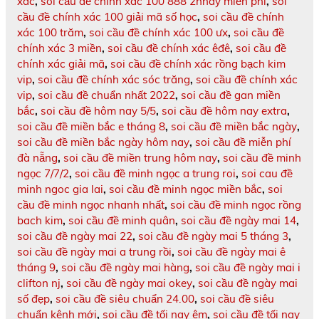
xác
,
soi cầu đề chính xác 100 888 2nháy miễn phí
,
soi
cầu đề chính xác 100 giải mã số học
,
soi cầu đề chính
xác 100 trăm
,
soi cầu đề chính xác 100 ưx
,
soi cầu đề
chính xác 3 miền
,
soi cầu đề chính xác êđê
,
soi cầu đề
chính xác giải mã
,
soi cầu đề chính xác rồng bạch kim
vip
,
soi cầu đề chính xác sóc trăng
,
soi cầu đề chính xác
vip
,
soi cầu đề chuẩn nhất 2022
,
soi cầu đề gan miền
bắc
,
soi cầu đề hôm nay 5/5
,
soi cầu đề hôm nay extra
,
soi cầu đề miền bắc e tháng 8
,
soi cầu đề miền bắc ngày
,
soi cầu đề miền bắc ngày hôm nay
,
soi cầu đề miễn phí
đà nẵng
,
soi cầu đề miền trung hôm nay
,
soi cầu đề minh
ngọc 7/7/2
,
soi cầu đề minh ngọc a trung roi
,
soi cau đề
minh ngoc gia lai
,
soi cầu đề minh ngọc miền bắc
,
soi
cầu đề minh ngọc nhanh nhất
,
soi cầu đề minh ngọc rồng
bach kim
,
soi cầu đề minh quân
,
soi cầu đề ngày mai 14
,
soi cầu đề ngày mai 22
,
soi cầu đề ngày mai 5 tháng 3
,
soi cầu đề ngày mai a trung rồi
,
soi cầu đề ngày mai ê
tháng 9
,
soi cầu đề ngày mai hàng
,
soi cầu đề ngày mai i
clifton nj
,
soi cầu đề ngày mai okey
,
soi cầu đề ngày mai
số đẹp
,
soi cầu đề siêu chuẩn 24.00
,
soi cầu đề siêu
chuẩn kênh mới
,
soi cầu đề tối nay êm
,
soi cầu đề tối nay