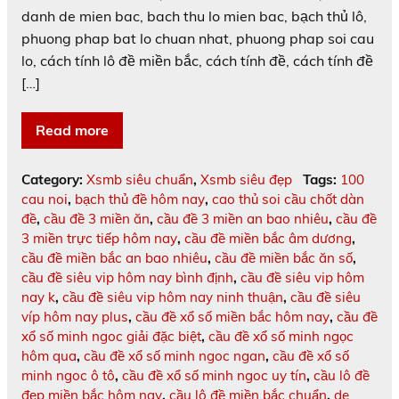
danh de mien bac, bach thu lo mien bac, bạch thủ lô,
phuong phap bat lo chuan nhat, phuong phap soi cau
lo, cách tính lô đề miền bắc, cách tính đề, cách tính đề
[…]
Read more
Category:
Xsmb siêu chuẩn
,
Xsmb siêu đẹp
Tags:
100
cau noi
,
bạch thủ đề hôm nay
,
cao thủ soi cầu chốt dàn
đề
,
cầu đề 3 miền ăn
,
cầu đề 3 miền an bao nhiêu
,
cầu đề
3 miền trực tiếp hôm nay
,
cầu đề miền bắc âm dương
,
cầu đề miền bắc an bao nhiêu
,
cầu đề miền bắc ăn số
,
cầu đề siêu vip hôm nay bình định
,
cầu đề siêu vip hôm
nay k
,
cầu đề siêu vip hôm nay ninh thuận
,
cầu đề siêu
víp hôm nay plus
,
cầu đề xổ số miền bắc hôm nay
,
cầu đề
xổ số minh ngoc giải đặc biệt
,
cầu đề xổ số minh ngọc
hôm qua
,
cầu đề xổ số minh ngoc ngan
,
cầu đề xổ số
minh ngoc ô tô
,
cầu đề xổ số minh ngoc uy tín
,
cầu lô đề
đẹp miền bắc hôm nay
,
cầu lô đề miền bắc chuẩn
,
de