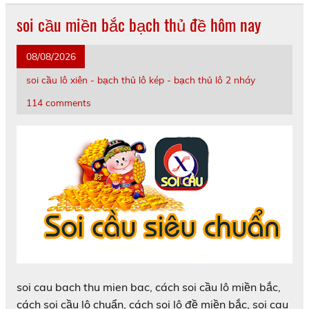
soi cầu miền bắc bạch thủ đề hôm nay
08/08/2026
soi cầu lô xiên - bạch thủ lô kép - bạch thủ lô 2 nháy
114 comments
soi cau bach thu mien bac, cách soi cầu lô miền bắc,
cách soi cầu lô chuẩn, cách soi lô đề miền bắc, soi cau