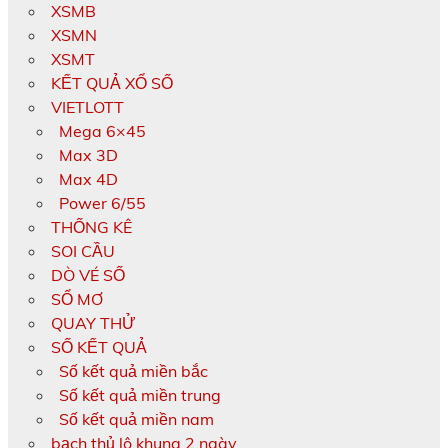
XSMB
XSMN
XSMT
KẾT QUẢ XỔ SỐ
VIETLOTT
Mega 6×45
Max 3D
Max 4D
Power 6/55
THỐNG KÊ
SOI CẦU
DÒ VÉ SỐ
SỔ MƠ
QUAY THỬ
SỐ KẾT QUẢ
Số kết quả miền bắc
Số kết quả miền trung
Số kết quả miền nam
bạch thủ lô khung 2 ngày