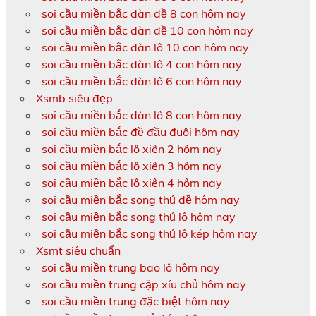
soi cầu miền bắc dàn đề 8 con hôm nay
soi cầu miền bắc dàn đề 10 con hôm nay
soi cầu miền bắc dàn lô 10 con hôm nay
soi cầu miền bắc dàn lô 4 con hôm nay
soi cầu miền bắc dàn lô 6 con hôm nay
Xsmb siêu đẹp
soi cầu miền bắc dàn lô 8 con hôm nay
soi cầu miền bắc đề đầu đuôi hôm nay
soi cầu miền bắc lô xiên 2 hôm nay
soi cầu miền bắc lô xiên 3 hôm nay
soi cầu miền bắc lô xiên 4 hôm nay
soi cầu miền bắc song thủ đề hôm nay
soi cầu miền bắc song thủ lô hôm nay
soi cầu miền bắc song thủ lô kép hôm nay
Xsmt siêu chuẩn
soi cầu miền trung bao lô hôm nay
soi cầu miền trung cặp xíu chủ hôm nay
soi cầu miền trung đặc biệt hôm nay