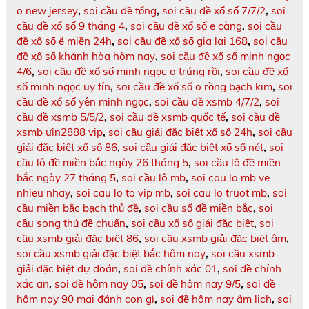
o new jersey
,
soi cầu đề tổng
,
soi cầu đề xổ số 7/7/2
,
soi
cầu đề xổ số 9 tháng 4
,
soi cầu đề xổ số e càng
,
soi cầu
đề xổ số ê miền 24h
,
soi cầu đề xổ số gia lai 168
,
soi cầu
đề xổ số khánh hòa hôm nay
,
soi cầu đề xổ số minh ngọc
4/6
,
soi cầu đề xổ số minh ngọc a trúng rồi
,
soi cầu đề xổ
số minh ngọc uy tín
,
soi cầu đề xổ số o rồng bạch kim
,
soi
cầu đề xổ số yên minh ngọc
,
soi cầu đề xsmb 4/7/2
,
soi
cầu đề xsmb 5/5/2
,
soi cầu đề xsmb quốc tế
,
soi cầu đề
xsmb ưin2888 vip
,
soi cầu giải đặc biệt xổ số 24h
,
soi cầu
giải đặc biệt xổ số 86
,
soi cầu giải đặc biệt xổ số nét
,
soi
cầu lô đề miền bắc ngày 26 tháng 5
,
soi cầu lô đề miền
bắc ngày 27 tháng 5
,
soi cầu lô mb
,
soi cau lo mb ve
nhieu nhay
,
soi cau lo to vip mb
,
soi cau lo truot mb
,
soi
cầu miền bắc bạch thủ đề
,
soi cầu số đề miền bắc
,
soi
cầu song thủ đề chuẩn
,
soi cầu xổ số giải đặc biệt
,
soi
cầu xsmb giải đặc biệt 86
,
soi cầu xsmb giải đặc biệt âm
,
soi cầu xsmb giải đặc biệt bắc hôm nay
,
soi cầu xsmb
giải đặc biệt dự đoán
,
soi đề chính xác 01
,
soi đề chính
xác an
,
soi đề hôm nay 05
,
soi đề hôm nay 9/5
,
soi đề
hôm nay 90 mai đánh con gì
,
soi đề hôm nay âm lich
,
soi