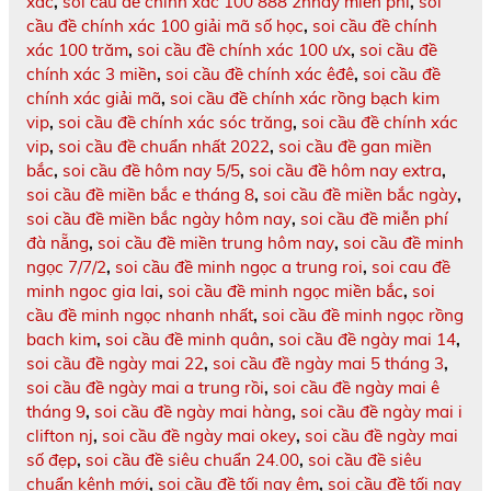
xác
,
soi cầu đề chính xác 100 888 2nháy miễn phí
,
soi
cầu đề chính xác 100 giải mã số học
,
soi cầu đề chính
xác 100 trăm
,
soi cầu đề chính xác 100 ưx
,
soi cầu đề
chính xác 3 miền
,
soi cầu đề chính xác êđê
,
soi cầu đề
chính xác giải mã
,
soi cầu đề chính xác rồng bạch kim
vip
,
soi cầu đề chính xác sóc trăng
,
soi cầu đề chính xác
vip
,
soi cầu đề chuẩn nhất 2022
,
soi cầu đề gan miền
bắc
,
soi cầu đề hôm nay 5/5
,
soi cầu đề hôm nay extra
,
soi cầu đề miền bắc e tháng 8
,
soi cầu đề miền bắc ngày
,
soi cầu đề miền bắc ngày hôm nay
,
soi cầu đề miễn phí
đà nẵng
,
soi cầu đề miền trung hôm nay
,
soi cầu đề minh
ngọc 7/7/2
,
soi cầu đề minh ngọc a trung roi
,
soi cau đề
minh ngoc gia lai
,
soi cầu đề minh ngọc miền bắc
,
soi
cầu đề minh ngọc nhanh nhất
,
soi cầu đề minh ngọc rồng
bach kim
,
soi cầu đề minh quân
,
soi cầu đề ngày mai 14
,
soi cầu đề ngày mai 22
,
soi cầu đề ngày mai 5 tháng 3
,
soi cầu đề ngày mai a trung rồi
,
soi cầu đề ngày mai ê
tháng 9
,
soi cầu đề ngày mai hàng
,
soi cầu đề ngày mai i
clifton nj
,
soi cầu đề ngày mai okey
,
soi cầu đề ngày mai
số đẹp
,
soi cầu đề siêu chuẩn 24.00
,
soi cầu đề siêu
chuẩn kênh mới
,
soi cầu đề tối nay êm
,
soi cầu đề tối nay