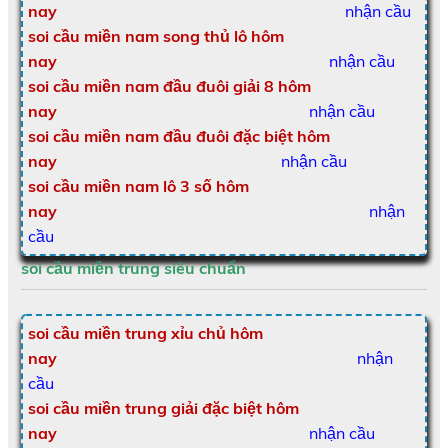
nay
nhận cầu
soi cầu miền nam song thủ lô hôm
nay
nhận cầu
soi cầu miền nam đầu đuôi giải 8 hôm
nay
nhận cầu
soi cầu miền nam đầu đuôi đặc biệt hôm
nay
nhận cầu
soi cầu miền nam lô 3 số hôm
nay
nhận
cầu
soi cầu miền trung siêu chuẩn
soi cầu miền trung xỉu chủ hôm
nay
nhận
cầu
soi cầu miền trung giải đặc biệt hôm
nay
nhận cầu