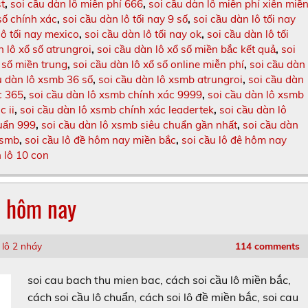
t
,
soi cầu dàn lô miễn phí 666
,
soi cầu dàn lô miễn phí xiên miề
 số chính xác
,
soi cầu dàn lô tối nay 9 số
,
soi cầu dàn lô tối nay
lô tối nay mexico
,
soi cầu dàn lô tối nay ok
,
soi cầu dàn lô tối
n lô xổ số atrungroi
,
soi cầu dàn lô xổ số miền bắc kết quả
,
soi
 số miền trung
,
soi cầu dàn lô xổ số online miễn phí
,
soi cầu dàn
u dàn lô xsmb 36 số
,
soi cầu dàn lô xsmb atrungroi
,
soi cầu dàn
c 365
,
soi cầu dàn lô xsmb chính xác 9999
,
soi cầu dàn lô xsmb
c ii
,
soi cầu dàn lô xsmb chính xác leadertek
,
soi cầu dàn lô
huẩn 999
,
soi cầu dàn lô xsmb siêu chuẩn gần nhất
,
soi cầu dàn
xsmb
,
soi cầu lô đề hôm nay miền bắc
,
soi cầu lô đê hôm nay
 lô 10 con
ề hôm nay
 lô 2 nháy
114 comments
soi cau bach thu mien bac, cách soi cầu lô miền bắc,
cách soi cầu lô chuẩn, cách soi lô đề miền bắc, soi cau