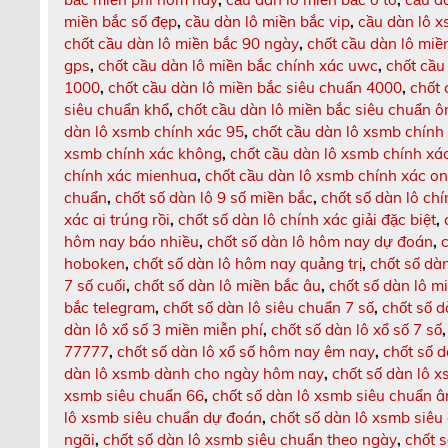
miền bắc số đẹp
,
cầu dàn lô miền bắc vip
,
cầu dàn lô 
chốt cầu dàn lô miền bắc 90 ngày
,
chốt cầu dàn lô miề
gps
,
chốt cầu dàn lô miền bắc chính xác uwc
,
chốt cầu
1000
,
chốt cầu dàn lô miền bắc siêu chuẩn 4000
,
chốt 
siêu chuẩn khổ
,
chốt cầu dàn lô miền bắc siêu chuẩn ô
dàn lô xsmb chính xác 95
,
chốt cầu dàn lô xsmb chính
xsmb chính xác không
,
chốt cầu dàn lô xsmb chính xá
chính xác mienhua
,
chốt cầu dàn lô xsmb chính xác on
chuẩn
,
chốt số dàn lô 9 số miền bắc
,
chốt số dàn lô ch
xác ai trúng rồi
,
chốt số dàn lô chính xác giải đặc biệt
,
hôm nay báo nhiều
,
chốt số dàn lô hôm nay dự đoán
,
hoboken
,
chốt số dàn lô hôm nay quảng trị
,
chốt số dàn
7 số cuối
,
chốt số dàn lô miền bắc âu
,
chốt số dàn lô m
bắc telegram
,
chốt số dàn lô siêu chuẩn 7 số
,
chốt số d
dàn lô xổ số 3 miền miễn phí
,
chốt số dàn lô xổ số 7 số
77777
,
chốt số dàn lô xổ số hôm nay êm nay
,
chốt số d
dàn lô xsmb dành cho ngày hôm nay
,
chốt số dàn lô 
xsmb siêu chuẩn 66
,
chốt số dàn lô xsmb siêu chuẩn 
lô xsmb siêu chuẩn dự đoán
,
chốt số dàn lô xsmb siê
ngãi
,
chốt số dàn lô xsmb siêu chuẩn theo ngày
,
chốt 