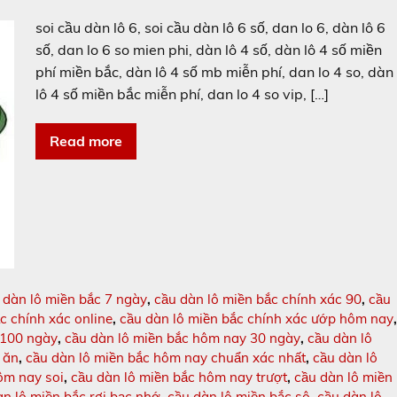
soi cầu dàn lô 6, soi cầu dàn lô 6 số, dan lo 6, dàn lô 6
số, dan lo 6 so mien phi, dàn lô 4 số, dàn lô 4 số miền
phí miền bắc, dàn lô 4 số mb miễn phí, dan lo 4 so, dàn
lô 4 số miền bắc miễn phí, dan lo 4 so vip, […]
Read more
 dàn lô miền bắc 7 ngày
,
cầu dàn lô miền bắc chính xác 90
,
cầu
c chính xác online
,
cầu dàn lô miền bắc chính xác ướp hôm nay
 100 ngày
,
cầu dàn lô miền bắc hôm nay 30 ngày
,
cầu dàn lô
 ăn
,
cầu dàn lô miền bắc hôm nay chuẩn xác nhất
,
cầu dàn lô
ôm nay soi
,
cầu dàn lô miền bắc hôm nay trượt
,
cầu dàn lô miền
àn lô miền bắc rơi bạc nhớ
,
cầu dàn lô miền bắc sô
,
cầu dàn lô