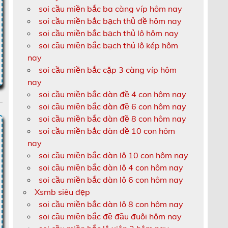
soi cầu miền bắc ba càng víp hôm nay
soi cầu miền bắc bạch thủ đề hôm nay
soi cầu miền bắc bạch thủ lô hôm nay
soi cầu miền bắc bạch thủ lô kép hôm
nay
soi cầu miền bắc cặp 3 càng víp hôm
nay
soi cầu miền bắc dàn đề 4 con hôm nay
soi cầu miền bắc dàn đề 6 con hôm nay
soi cầu miền bắc dàn đề 8 con hôm nay
soi cầu miền bắc dàn đề 10 con hôm
nay
soi cầu miền bắc dàn lô 10 con hôm nay
soi cầu miền bắc dàn lô 4 con hôm nay
soi cầu miền bắc dàn lô 6 con hôm nay
Xsmb siêu đẹp
soi cầu miền bắc dàn lô 8 con hôm nay
soi cầu miền bắc đề đầu đuôi hôm nay