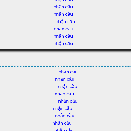
nhận cầu
nhận cầu
nhận cầu
nhận cầu
nhận cầu
nhận cầu
nhận cầu
nhận cầu
nhận cầu
nhận cầu
nhận cầu
nhận cầu
nhận cầu
nhận cầu
nhận cầu