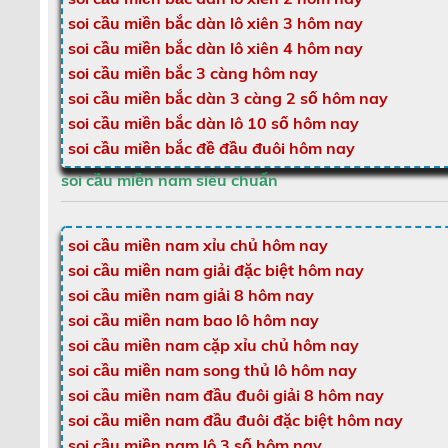
soi cầu miền bắc dàn lô xiên 3 hôm nay
soi cầu miền bắc dàn lô xiên 4 hôm nay
soi cầu miền bắc 3 càng hôm nay
soi cầu miền bắc dàn 3 càng 2 số hôm nay
soi cầu miền bắc dàn lô 10 số hôm nay
soi cầu miền bắc đề đầu đuôi hôm nay
soi cầu miền nam siêu chuẩn
soi cầu miền nam xỉu chủ hôm nay
soi cầu miền nam giải đặc biệt hôm nay
soi cầu miền nam giải 8 hôm nay
soi cầu miền nam bao lô hôm nay
soi cầu miền nam cặp xỉu chủ hôm nay
soi cầu miền nam song thủ lô hôm nay
soi cầu miền nam đầu đuôi giải 8 hôm nay
soi cầu miền nam đầu đuôi đặc biệt hôm nay
soi cầu miền nam lô 3 số hôm nay