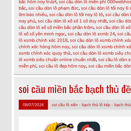
bắc hôm nay trượt
,
soi cầu dàn lô miễn phí 000webhos
bắc
,
soi cầu dàn lô phạm đức
,
soi cầu dàn lô tối nay 6
âm bao nhiêu
,
soi cầu dàn lô tối nay lô tô
,
soi cầu dàn 
nay phú
,
soi cầu dàn lô xổ số 1 số duy nhất
,
soi cầu dà
cầu dàn lô xổ số miền bắc phần trăm
,
soi cầu dàn lô xổ
lô xổ số yên minh ngọc
,
soi cầu dàn lô xsmb 24
,
soi cầ
lô xsmb chính xác 2018
,
soi cầu dàn lô xsmb chính xá
chính xác hàng hôm nay
,
soi cầu dàn lô xsmb chính xá
xsmb chính xác quay thử
,
soi cầu dàn lô xsmb siêu c
lô xsmb siêu chuẩn online chuẩn nhất
,
soi cầu lô dàn 
miễn phí
,
soi cầu lô đẹp hôm nay
,
soi cầu miền bắc dàn
soi cầu miền bắc bạch thủ đ
08/07/2026
soi cầu lô xiên - bạch thủ lô kép - bạch thủ