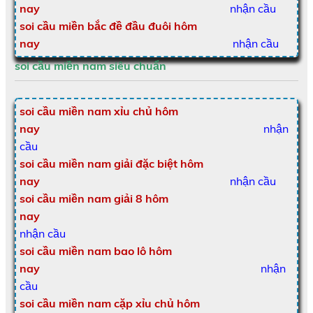
nay
nhận cầu
soi cầu miền bắc đề đầu đuôi hôm
nay
nhận cầu
soi cầu miền nam siêu chuẩn
soi cầu miền nam xỉu chủ hôm
nay
nhận
cầu
soi cầu miền nam giải đặc biệt hôm
nay
nhận cầu
soi cầu miền nam giải 8 hôm
nay
nhận cầu
soi cầu miền nam bao lô hôm
nay
nhận
cầu
soi cầu miền nam cặp xỉu chủ hôm