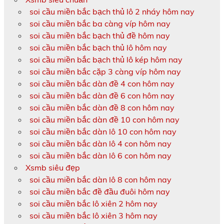
soi cầu miền bắc bạch thủ lô 2 nháy hôm nay
soi cầu miền bắc ba càng víp hôm nay
soi cầu miền bắc bạch thủ đề hôm nay
soi cầu miền bắc bạch thủ lô hôm nay
soi cầu miền bắc bạch thủ lô kép hôm nay
soi cầu miền bắc cặp 3 càng víp hôm nay
soi cầu miền bắc dàn đề 4 con hôm nay
soi cầu miền bắc dàn đề 6 con hôm nay
soi cầu miền bắc dàn đề 8 con hôm nay
soi cầu miền bắc dàn đề 10 con hôm nay
soi cầu miền bắc dàn lô 10 con hôm nay
soi cầu miền bắc dàn lô 4 con hôm nay
soi cầu miền bắc dàn lô 6 con hôm nay
Xsmb siêu đẹp
soi cầu miền bắc dàn lô 8 con hôm nay
soi cầu miền bắc đề đầu đuôi hôm nay
soi cầu miền bắc lô xiên 2 hôm nay
soi cầu miền bắc lô xiên 3 hôm nay