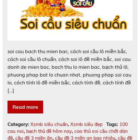
soi cau bach thu mien bac, cách soi cầu lô miền bắc,
cách soi cầu lô chuẩn, cách soi lô đề miền bắc, soi cau
danh de mien bac, bach thu lo mien bac, bạch thủ lô,
phuong phap bat lo chuan nhat, phuong phap soi cau
lo, cách tính lô đề miền bắc, cách tính đề, cách tính đề
[…]
Read more
Category:
Xsmb siêu chuẩn
,
Xsmb siêu đẹp
Tags:
100
cau noi
,
bạch thủ đề hôm nay
,
cao thủ soi cầu chốt dàn
đề
,
cầu đề 3 miền ăn
,
cầu đề 3 miền an bao nhiêu
,
cầu đề