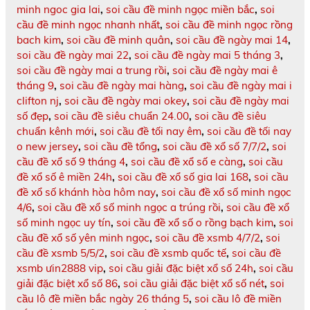
minh ngoc gia lai
,
soi cầu đề minh ngọc miền bắc
,
soi
cầu đề minh ngọc nhanh nhất
,
soi cầu đề minh ngọc rồng
bach kim
,
soi cầu đề minh quân
,
soi cầu đề ngày mai 14
,
soi cầu đề ngày mai 22
,
soi cầu đề ngày mai 5 tháng 3
,
soi cầu đề ngày mai a trung rồi
,
soi cầu đề ngày mai ê
tháng 9
,
soi cầu đề ngày mai hàng
,
soi cầu đề ngày mai i
clifton nj
,
soi cầu đề ngày mai okey
,
soi cầu đề ngày mai
số đẹp
,
soi cầu đề siêu chuẩn 24.00
,
soi cầu đề siêu
chuẩn kênh mới
,
soi cầu đề tối nay êm
,
soi cầu đề tối nay
o new jersey
,
soi cầu đề tổng
,
soi cầu đề xổ số 7/7/2
,
soi
cầu đề xổ số 9 tháng 4
,
soi cầu đề xổ số e càng
,
soi cầu
đề xổ số ê miền 24h
,
soi cầu đề xổ số gia lai 168
,
soi cầu
đề xổ số khánh hòa hôm nay
,
soi cầu đề xổ số minh ngọc
4/6
,
soi cầu đề xổ số minh ngọc a trúng rồi
,
soi cầu đề xổ
số minh ngọc uy tín
,
soi cầu đề xổ số o rồng bạch kim
,
soi
cầu đề xổ số yên minh ngọc
,
soi cầu đề xsmb 4/7/2
,
soi
cầu đề xsmb 5/5/2
,
soi cầu đề xsmb quốc tế
,
soi cầu đề
xsmb ưin2888 vip
,
soi cầu giải đặc biệt xổ số 24h
,
soi cầu
giải đặc biệt xổ số 86
,
soi cầu giải đặc biệt xổ số nét
,
soi
cầu lô đề miền bắc ngày 26 tháng 5
,
soi cầu lô đề miền