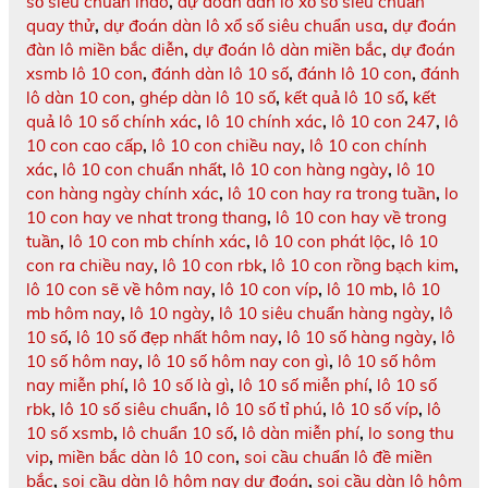
số siêu chuẩn indo
,
dự đoán dàn lô xổ số siêu chuẩn
quay thử
,
dự đoán dàn lô xổ số siêu chuẩn usa
,
dự đoán
đàn lô miền bắc diễn
,
dự đoán lô dàn miền bắc
,
dự đoán
xsmb lô 10 con
,
đánh dàn lô 10 số
,
đánh lô 10 con
,
đánh
lô dàn 10 con
,
ghép dàn lô 10 số
,
kết quả lô 10 số
,
kết
quả lô 10 số chính xác
,
lô 10 chính xác
,
lô 10 con 247
,
lô
10 con cao cấp
,
lô 10 con chiều nay
,
lô 10 con chính
xác
,
lô 10 con chuẩn nhất
,
lô 10 con hàng ngày
,
lô 10
con hàng ngày chính xác
,
lô 10 con hay ra trong tuần
,
lo
10 con hay ve nhat trong thang
,
lô 10 con hay về trong
tuần
,
lô 10 con mb chính xác
,
lô 10 con phát lộc
,
lô 10
con ra chiều nay
,
lô 10 con rbk
,
lô 10 con rồng bạch kim
,
lô 10 con sẽ về hôm nay
,
lô 10 con víp
,
lô 10 mb
,
lô 10
mb hôm nay
,
lô 10 ngày
,
lô 10 siêu chuẩn hàng ngày
,
lô
10 số
,
lô 10 số đẹp nhất hôm nay
,
lô 10 số hàng ngày
,
lô
10 số hôm nay
,
lô 10 số hôm nay con gì
,
lô 10 số hôm
nay miễn phí
,
lô 10 số là gì
,
lô 10 số miễn phí
,
lô 10 số
rbk
,
lô 10 số siêu chuẩn
,
lô 10 số tỉ phú
,
lô 10 số víp
,
lô
10 số xsmb
,
lô chuẩn 10 số
,
lô dàn miễn phí
,
lo song thu
vip
,
miền bắc dàn lô 10 con
,
soi cầu chuẩn lô đề miền
bắc
,
soi cầu dàn lô hôm nay dự đoán
,
soi cầu dàn lô hôm