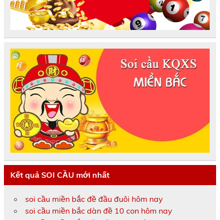
Kết quả SOI CẦU mới nhất
soi cầu miền bắc đề đầu đuôi hôm nay
soi cầu miền bắc dàn đề 10 con hôm nay