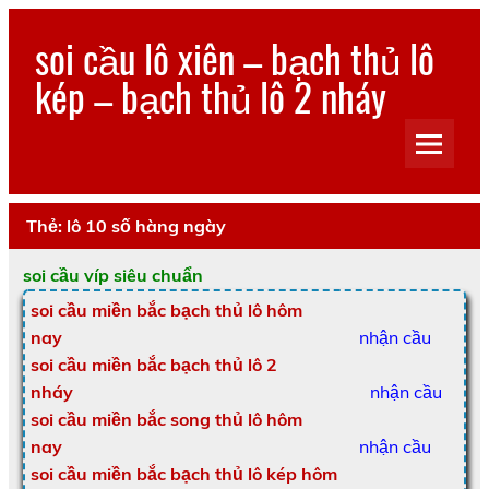
Skip
to
soi cầu lô xiên – bạch thủ lô
content
kép – bạch thủ lô 2 nháy
soi cầu lô xiên – bạch thủ lô kép – bạch thủ lô 2 nháy
Thẻ:
lô 10 số hàng ngày
soi cầu víp siêu chuẩn
soi cầu miền bắc bạch thủ lô hôm
nay
nhận cầu
soi cầu miền bắc bạch thủ lô 2
nháy
nhận cầu
soi cầu miền bắc song thủ lô hôm
nay
nhận cầu
soi cầu miền bắc bạch thủ lô kép hôm