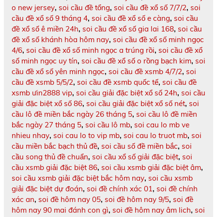
o new jersey
,
soi cầu đề tổng
,
soi cầu đề xổ số 7/7/2
,
soi
cầu đề xổ số 9 tháng 4
,
soi cầu đề xổ số e càng
,
soi cầu
đề xổ số ê miền 24h
,
soi cầu đề xổ số gia lai 168
,
soi cầu
đề xổ số khánh hòa hôm nay
,
soi cầu đề xổ số minh ngọc
4/6
,
soi cầu đề xổ số minh ngọc a trúng rồi
,
soi cầu đề xổ
số minh ngọc uy tín
,
soi cầu đề xổ số o rồng bạch kim
,
soi
cầu đề xổ số yên minh ngọc
,
soi cầu đề xsmb 4/7/2
,
soi
cầu đề xsmb 5/5/2
,
soi cầu đề xsmb quốc tế
,
soi cầu đề
xsmb ưin2888 vip
,
soi cầu giải đặc biệt xổ số 24h
,
soi cầu
giải đặc biệt xổ số 86
,
soi cầu giải đặc biệt xổ số nét
,
soi
cầu lô đề miền bắc ngày 26 tháng 5
,
soi cầu lô đề miền
bắc ngày 27 tháng 5
,
soi cầu lô mb
,
soi cau lo mb ve
nhieu nhay
,
soi cau lo to vip mb
,
soi cau lo truot mb
,
soi
cầu miền bắc bạch thủ đề
,
soi cầu số đề miền bắc
,
soi
cầu song thủ đề chuẩn
,
soi cầu xổ số giải đặc biệt
,
soi
cầu xsmb giải đặc biệt 86
,
soi cầu xsmb giải đặc biệt âm
,
soi cầu xsmb giải đặc biệt bắc hôm nay
,
soi cầu xsmb
giải đặc biệt dự đoán
,
soi đề chính xác 01
,
soi đề chính
xác an
,
soi đề hôm nay 05
,
soi đề hôm nay 9/5
,
soi đề
hôm nay 90 mai đánh con gì
,
soi đề hôm nay âm lich
,
soi