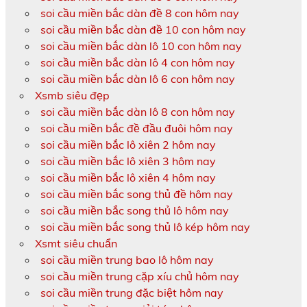
soi cầu miền bắc dàn đề 8 con hôm nay
soi cầu miền bắc dàn đề 10 con hôm nay
soi cầu miền bắc dàn lô 10 con hôm nay
soi cầu miền bắc dàn lô 4 con hôm nay
soi cầu miền bắc dàn lô 6 con hôm nay
Xsmb siêu đẹp
soi cầu miền bắc dàn lô 8 con hôm nay
soi cầu miền bắc đề đầu đuôi hôm nay
soi cầu miền bắc lô xiên 2 hôm nay
soi cầu miền bắc lô xiên 3 hôm nay
soi cầu miền bắc lô xiên 4 hôm nay
soi cầu miền bắc song thủ đề hôm nay
soi cầu miền bắc song thủ lô hôm nay
soi cầu miền bắc song thủ lô kép hôm nay
Xsmt siêu chuẩn
soi cầu miền trung bao lô hôm nay
soi cầu miền trung cặp xíu chủ hôm nay
soi cầu miền trung đặc biệt hôm nay