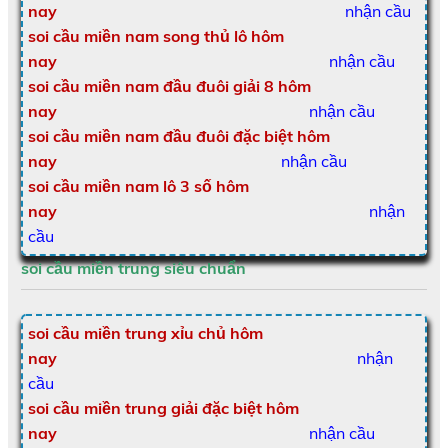
nay
nhận cầu
soi cầu miền nam song thủ lô hôm
nay
nhận cầu
soi cầu miền nam đầu đuôi giải 8 hôm
nay
nhận cầu
soi cầu miền nam đầu đuôi đặc biệt hôm
nay
nhận cầu
soi cầu miền nam lô 3 số hôm
nay
nhận
cầu
soi cầu miền trung siêu chuẩn
soi cầu miền trung xỉu chủ hôm
nay
nhận
cầu
soi cầu miền trung giải đặc biệt hôm
nay
nhận cầu