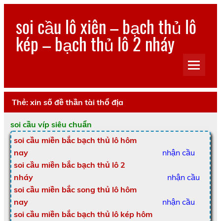
Skip
to
soi cầu lô xiên – bạch thủ lô
content
kép – bạch thủ lô 2 nháy
soi cầu lô xiên – bạch thủ lô kép – bạch thủ lô 2 nháy
Thẻ:
xin số đề thần tài thổ địa
soi cầu víp siêu chuẩn
soi cầu miền bắc bạch thủ lô hôm
nay
nhận cầu
soi cầu miền bắc bạch thủ lô 2
nháy
nhận cầu
soi cầu miền bắc song thủ lô hôm
nay
nhận cầu
soi cầu miền bắc bạch thủ lô kép hôm