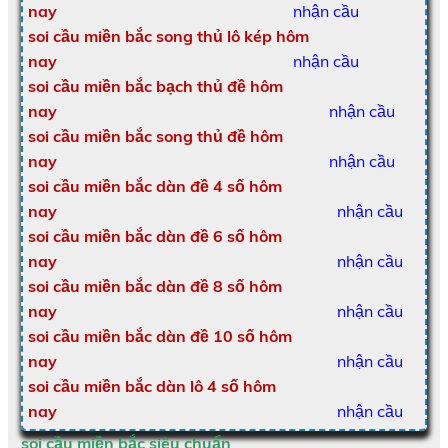
nay
nhận cầu
soi cầu miền bắc song thủ lô kép hôm
nay
nhận cầu
soi cầu miền bắc bạch thủ đề hôm
nay
nhận cầu
soi cầu miền bắc song thủ đề hôm
nay
nhận cầu
soi cầu miền bắc dàn đề 4 số hôm
nay
nhận cầu
soi cầu miền bắc dàn đề 6 số hôm
nay
nhận cầu
soi cầu miền bắc dàn đề 8 số hôm
nay
nhận cầu
soi cầu miền bắc dàn đề 10 số hôm
nay
nhận cầu
soi cầu miền bắc dàn lô 4 số hôm
nay
nhận cầu
soi cầu miền bắc siêu chuẩn