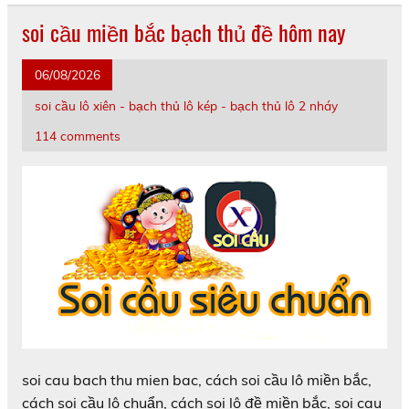
soi cầu miền bắc bạch thủ đề hôm nay
06/08/2026
soi cầu lô xiên - bạch thủ lô kép - bạch thủ lô 2 nháy
114 comments
soi cau bach thu mien bac, cách soi cầu lô miền bắc,
cách soi cầu lô chuẩn, cách soi lô đề miền bắc, soi cau