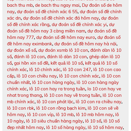
bach thu mb
,
de bach thu ngay mai
,
Dự đoán số de hôm
nay
,
dự đoán số đề chính xác 6 55
,
dự đoán số đề chính
xác dn
,
dự đoán số đề chính xác đá hôm nay
,
dự đoán
số đề chính xác rồng
,
dự đoán số đề chính xác yi
,
dự
đoán số đề hôm nay 3 càng miền nam
,
dự đoán số đề
hôm nay 777
,
dự đoán số đề hôm nay euro
,
dự đoán số
đề hôm nay eximbank
,
dự đoán số đề hôm nay hà nội
,
dự đoán xổ số
,
dự đoán xsmb lô 10 con
,
đánh dàn lô 10
số
,
đánh lô 10 con
,
đánh lô dàn 10 con
,
ghép dàn lô 10
số
,
gọi hồn xin số đề
,
kết quả lô 10 số
,
kết quả lô 10 số
chính xác
,
lô 10 chính xác
,
lô 10 con 247
,
lô 10 con cao
cấp
,
lô 10 con chiều nay
,
lô 10 con chính xác
,
lô 10 con
chuẩn nhất
,
lô 10 con hàng ngày
,
lô 10 con hàng ngày
chính xác
,
lô 10 con hay ra trong tuần
,
lo 10 con hay ve
nhat trong thang
,
lô 10 con hay về trong tuần
,
lô 10 con
mb chính xác
,
lô 10 con phát lộc
,
lô 10 con ra chiều nay
,
lô 10 con rbk
,
lô 10 con rồng bạch kim
,
lô 10 con sẽ về
hôm nay
,
lô 10 con víp
,
lô 10 mb
,
lô 10 mb hôm nay
,
lô
10 ngày
,
lô 10 siêu chuẩn hàng ngày
,
lô 10 số
,
lô 10 số
đẹp nhất hôm nay
,
lô 10 số hàng ngày
,
lô 10 số hôm nay
,