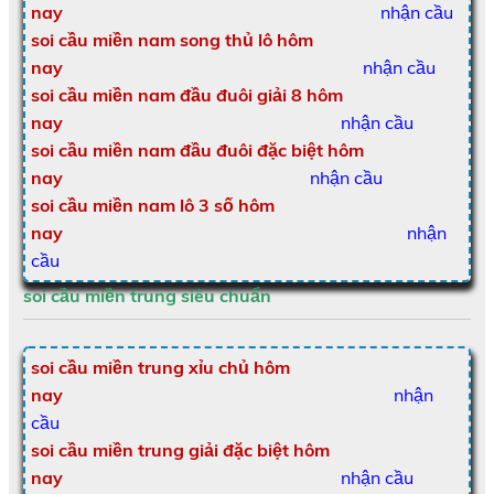
nay
nhận cầu
soi cầu miền nam song thủ lô hôm
nay
nhận cầu
soi cầu miền nam đầu đuôi giải 8 hôm
nay
nhận cầu
soi cầu miền nam đầu đuôi đặc biệt hôm
nay
nhận cầu
soi cầu miền nam lô 3 số hôm
nay
nhận
cầu
soi cầu miền trung siêu chuẩn
soi cầu miền trung xỉu chủ hôm
nay
nhận
cầu
soi cầu miền trung giải đặc biệt hôm
nay
nhận cầu