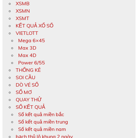
XSMB
XSMN
XSMT
KẾT QUẢ XỔ SỐ
VIETLOTT
Mega 6×45
Max 3D
Max 4D
Power 6/55
THỐNG KÊ
SOI CẦU
DÒ VÉ SỐ
SỔ MƠ
QUAY THỬ
SỐ KẾT QUẢ
Số kết quả miền bắc
Số kết quả miền trung
Số kết quả miền nam
bạch thủ lô khung 2 ngày