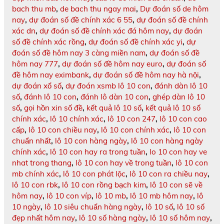
bach thu mb
,
de bach thu ngay mai
,
Dự đoán số de hôm
nay
,
dự đoán số đề chính xác 6 55
,
dự đoán số đề chính
xác dn
,
dự đoán số đề chính xác đá hôm nay
,
dự đoán
số đề chính xác rồng
,
dự đoán số đề chính xác yi
,
dự
đoán số đề hôm nay 3 càng miền nam
,
dự đoán số đề
hôm nay 777
,
dự đoán số đề hôm nay euro
,
dự đoán số
đề hôm nay eximbank
,
dự đoán số đề hôm nay hà nội
,
dự đoán xổ số
,
dự đoán xsmb lô 10 con
,
đánh dàn lô 10
số
,
đánh lô 10 con
,
đánh lô dàn 10 con
,
ghép dàn lô 10
số
,
gọi hồn xin số đề
,
kết quả lô 10 số
,
kết quả lô 10 số
chính xác
,
lô 10 chính xác
,
lô 10 con 247
,
lô 10 con cao
cấp
,
lô 10 con chiều nay
,
lô 10 con chính xác
,
lô 10 con
chuẩn nhất
,
lô 10 con hàng ngày
,
lô 10 con hàng ngày
chính xác
,
lô 10 con hay ra trong tuần
,
lo 10 con hay ve
nhat trong thang
,
lô 10 con hay về trong tuần
,
lô 10 con
mb chính xác
,
lô 10 con phát lộc
,
lô 10 con ra chiều nay
,
lô 10 con rbk
,
lô 10 con rồng bạch kim
,
lô 10 con sẽ về
hôm nay
,
lô 10 con víp
,
lô 10 mb
,
lô 10 mb hôm nay
,
lô
10 ngày
,
lô 10 siêu chuẩn hàng ngày
,
lô 10 số
,
lô 10 số
đẹp nhất hôm nay
,
lô 10 số hàng ngày
,
lô 10 số hôm nay
,