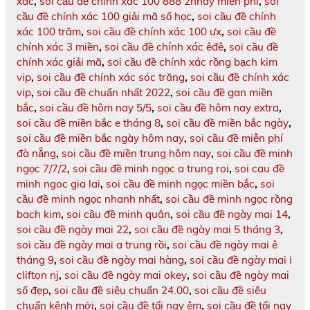
xác
,
soi cầu đề chính xác 100 888 2nháy miễn phí
,
soi
cầu đề chính xác 100 giải mã số học
,
soi cầu đề chính
xác 100 trăm
,
soi cầu đề chính xác 100 ưx
,
soi cầu đề
chính xác 3 miền
,
soi cầu đề chính xác êđê
,
soi cầu đề
chính xác giải mã
,
soi cầu đề chính xác rồng bạch kim
vip
,
soi cầu đề chính xác sóc trăng
,
soi cầu đề chính xác
vip
,
soi cầu đề chuẩn nhất 2022
,
soi cầu đề gan miền
bắc
,
soi cầu đề hôm nay 5/5
,
soi cầu đề hôm nay extra
,
soi cầu đề miền bắc e tháng 8
,
soi cầu đề miền bắc ngày
,
soi cầu đề miền bắc ngày hôm nay
,
soi cầu đề miễn phí
đà nẵng
,
soi cầu đề miền trung hôm nay
,
soi cầu đề minh
ngọc 7/7/2
,
soi cầu đề minh ngọc a trung roi
,
soi cau đề
minh ngoc gia lai
,
soi cầu đề minh ngọc miền bắc
,
soi
cầu đề minh ngọc nhanh nhất
,
soi cầu đề minh ngọc rồng
bach kim
,
soi cầu đề minh quân
,
soi cầu đề ngày mai 14
,
soi cầu đề ngày mai 22
,
soi cầu đề ngày mai 5 tháng 3
,
soi cầu đề ngày mai a trung rồi
,
soi cầu đề ngày mai ê
tháng 9
,
soi cầu đề ngày mai hàng
,
soi cầu đề ngày mai i
clifton nj
,
soi cầu đề ngày mai okey
,
soi cầu đề ngày mai
số đẹp
,
soi cầu đề siêu chuẩn 24.00
,
soi cầu đề siêu
chuẩn kênh mới
,
soi cầu đề tối nay êm
,
soi cầu đề tối nay