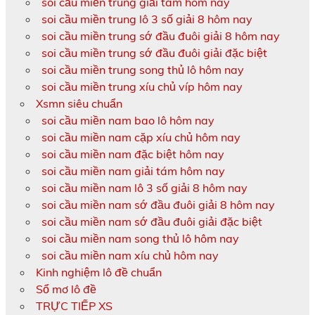
soi cầu miền trung giải tám hôm nay
soi cầu miền trung lô 3 số giải 8 hôm nay
soi cầu miền trung sớ đầu đuôi giải 8 hôm nay
soi cầu miền trung sớ đầu đuôi giải đặc biệt
soi cầu miền trung song thủ lô hôm nay
soi cầu miền trung xíu chủ víp hôm nay
Xsmn siêu chuẩn
soi cầu miền nam bao lô hôm nay
soi cầu miền nam cặp xíu chủ hôm nay
soi cầu miền nam đặc biệt hôm nay
soi cầu miền nam giải tám hôm nay
soi cầu miền nam lô 3 số giải 8 hôm nay
soi cầu miền nam sớ đầu đuôi giải 8 hôm nay
soi cầu miền nam sớ đầu đuôi giải đặc biệt
soi cầu miền nam song thủ lô hôm nay
soi cầu miền nam xíu chủ hôm nay
Kinh nghiệm lô đề chuẩn
Sổ mơ lô đề
TRỰC TIẾP XS