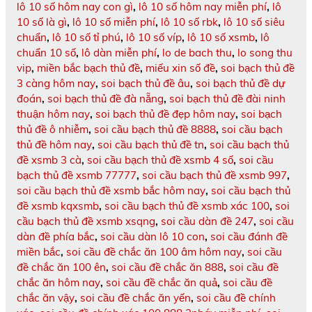
lô 10 số hôm nay con gì
,
lô 10 số hôm nay miễn phí
,
lô
10 số là gì
,
lô 10 số miễn phí
,
lô 10 số rbk
,
lô 10 số siêu
chuẩn
,
lô 10 số tỉ phú
,
lô 10 số víp
,
lô 10 số xsmb
,
lô
chuẩn 10 số
,
lô dàn miễn phí
,
lo de bach thu
,
lo song thu
vip
,
miền bắc bạch thủ đề
,
miếu xin số đề
,
soi bạch thủ đề
3 càng hôm nay
,
soi bạch thủ đề âu
,
soi bạch thủ đề dự
đoán
,
soi bạch thủ đề đà nẵng
,
soi bạch thủ đề đài ninh
thuận hôm nay
,
soi bạch thủ đề đẹp hôm nay
,
soi bạch
thủ đề ô nhiễm
,
soi cầu bạch thủ đề 8888
,
soi cầu bạch
thủ đề hôm nay
,
soi cầu bạch thủ đề tn
,
soi cầu bạch thủ
đề xsmb 3 cà
,
soi cầu bạch thủ đề xsmb 4 số
,
soi cầu
bạch thủ đề xsmb 77777
,
soi cầu bạch thủ đề xsmb 997
,
soi cầu bạch thủ đề xsmb bắc hôm nay
,
soi cầu bạch thủ
đề xsmb kqxsmb
,
soi cầu bạch thủ đề xsmb xác 100
,
soi
cầu bạch thủ đề xsmb xsqng
,
soi cầu dàn đề 247
,
soi cầu
dàn đề phía bắc
,
soi cầu dàn lô 10 con
,
soi cầu đánh đề
miền bắc
,
soi cầu đề chắc ăn 100 âm hôm nay
,
soi cầu
đề chắc ăn 100 ên
,
soi cầu đề chắc ăn 888
,
soi cầu đề
chắc ăn hôm nay
,
soi cầu đề chắc ăn quả
,
soi cầu đề
chắc ăn vậy
,
soi cầu đề chắc ăn yến
,
soi cầu đề chính