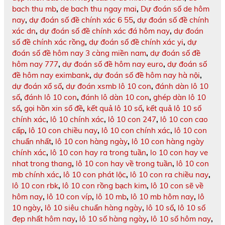
bach thu mb
,
de bach thu ngay mai
,
Dự đoán số de hôm
nay
,
dự đoán số đề chính xác 6 55
,
dự đoán số đề chính
xác dn
,
dự đoán số đề chính xác đá hôm nay
,
dự đoán
số đề chính xác rồng
,
dự đoán số đề chính xác yi
,
dự
đoán số đề hôm nay 3 càng miền nam
,
dự đoán số đề
hôm nay 777
,
dự đoán số đề hôm nay euro
,
dự đoán số
đề hôm nay eximbank
,
dự đoán số đề hôm nay hà nội
,
dự đoán xổ số
,
dự đoán xsmb lô 10 con
,
đánh dàn lô 10
số
,
đánh lô 10 con
,
đánh lô dàn 10 con
,
ghép dàn lô 10
số
,
gọi hồn xin số đề
,
kết quả lô 10 số
,
kết quả lô 10 số
chính xác
,
lô 10 chính xác
,
lô 10 con 247
,
lô 10 con cao
cấp
,
lô 10 con chiều nay
,
lô 10 con chính xác
,
lô 10 con
chuẩn nhất
,
lô 10 con hàng ngày
,
lô 10 con hàng ngày
chính xác
,
lô 10 con hay ra trong tuần
,
lo 10 con hay ve
nhat trong thang
,
lô 10 con hay về trong tuần
,
lô 10 con
mb chính xác
,
lô 10 con phát lộc
,
lô 10 con ra chiều nay
,
lô 10 con rbk
,
lô 10 con rồng bạch kim
,
lô 10 con sẽ về
hôm nay
,
lô 10 con víp
,
lô 10 mb
,
lô 10 mb hôm nay
,
lô
10 ngày
,
lô 10 siêu chuẩn hàng ngày
,
lô 10 số
,
lô 10 số
đẹp nhất hôm nay
,
lô 10 số hàng ngày
,
lô 10 số hôm nay
,