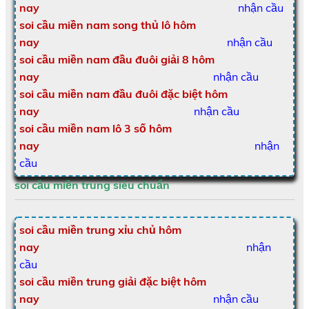
nay
nhận cầu
soi cầu miền nam song thủ lô hôm
nay
nhận cầu
soi cầu miền nam đầu đuôi giải 8 hôm
nay
nhận cầu
soi cầu miền nam đầu đuôi đặc biệt hôm
nay
nhận cầu
soi cầu miền nam lô 3 số hôm
nay
nhận
cầu
soi cầu miền trung siêu chuẩn
soi cầu miền trung xỉu chủ hôm
nay
nhận
cầu
soi cầu miền trung giải đặc biệt hôm
nay
nhận cầu