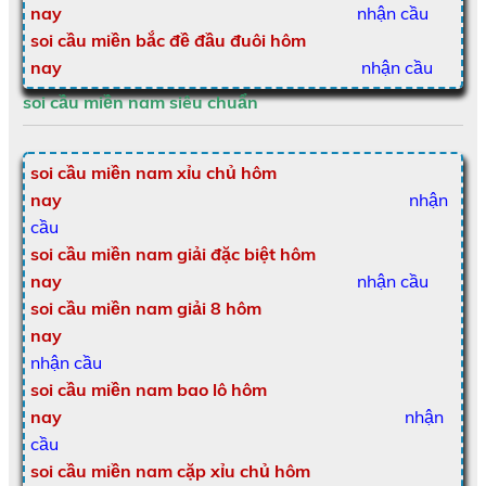
nay
nhận cầu
soi cầu miền bắc đề đầu đuôi hôm
nay
nhận cầu
soi cầu miền nam siêu chuẩn
soi cầu miền nam xỉu chủ hôm
nay
nhận
cầu
soi cầu miền nam giải đặc biệt hôm
nay
nhận cầu
soi cầu miền nam giải 8 hôm
nay
nhận cầu
soi cầu miền nam bao lô hôm
nay
nhận
cầu
soi cầu miền nam cặp xỉu chủ hôm