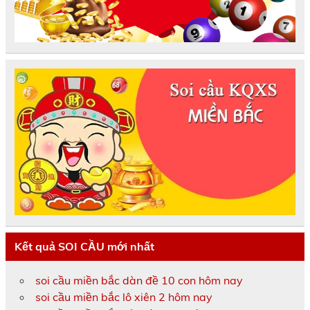
Kết quả SOI CẦU mới nhất
soi cầu miền bắc dàn đề 10 con hôm nay
soi cầu miền bắc lô xiên 2 hôm nay