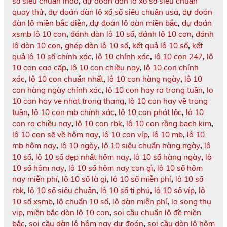
số siêu chuẩn indo
,
dự đoán dàn lô xổ số siêu chuẩn
quay thử
,
dự đoán dàn lô xổ số siêu chuẩn usa
,
dự đoán
đàn lô miền bắc diễn
,
dự đoán lô dàn miền bắc
,
dự đoán
xsmb lô 10 con
,
đánh dàn lô 10 số
,
đánh lô 10 con
,
đánh
lô dàn 10 con
,
ghép dàn lô 10 số
,
kết quả lô 10 số
,
kết
quả lô 10 số chính xác
,
lô 10 chính xác
,
lô 10 con 247
,
lô
10 con cao cấp
,
lô 10 con chiều nay
,
lô 10 con chính
xác
,
lô 10 con chuẩn nhất
,
lô 10 con hàng ngày
,
lô 10
con hàng ngày chính xác
,
lô 10 con hay ra trong tuần
,
lo
10 con hay ve nhat trong thang
,
lô 10 con hay về trong
tuần
,
lô 10 con mb chính xác
,
lô 10 con phát lộc
,
lô 10
con ra chiều nay
,
lô 10 con rbk
,
lô 10 con rồng bạch kim
,
lô 10 con sẽ về hôm nay
,
lô 10 con víp
,
lô 10 mb
,
lô 10
mb hôm nay
,
lô 10 ngày
,
lô 10 siêu chuẩn hàng ngày
,
lô
10 số
,
lô 10 số đẹp nhất hôm nay
,
lô 10 số hàng ngày
,
lô
10 số hôm nay
,
lô 10 số hôm nay con gì
,
lô 10 số hôm
nay miễn phí
,
lô 10 số là gì
,
lô 10 số miễn phí
,
lô 10 số
rbk
,
lô 10 số siêu chuẩn
,
lô 10 số tỉ phú
,
lô 10 số víp
,
lô
10 số xsmb
,
lô chuẩn 10 số
,
lô dàn miễn phí
,
lo song thu
vip
,
miền bắc dàn lô 10 con
,
soi cầu chuẩn lô đề miền
bắc
,
soi cầu dàn lô hôm nay dự đoán
,
soi cầu dàn lô hôm