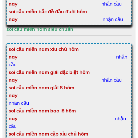
nay
nhận cầu
soi cầu miền bắc đề đầu đuôi hôm
nay
nhận cầu
soi cầu miền nam siêu chuẩn
soi cầu miền nam xỉu chủ hôm
nay
nhận
cầu
soi cầu miền nam giải đặc biệt hôm
nay
nhận cầu
soi cầu miền nam giải 8 hôm
nay
nhận cầu
soi cầu miền nam bao lô hôm
nay
nhận
cầu
soi cầu miền nam cặp xỉu chủ hôm