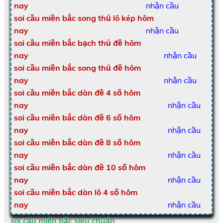
nay
nhận cầu
soi cầu miền bắc song thủ lô kép hôm
nay
nhận cầu
soi cầu miền bắc bạch thủ đề hôm
nay
nhận cầu
soi cầu miền bắc song thủ đề hôm
nay
nhận cầu
soi cầu miền bắc dàn đề 4 số hôm
nay
nhận cầu
soi cầu miền bắc dàn đề 6 số hôm
nay
nhận cầu
soi cầu miền bắc dàn đề 8 số hôm
nay
nhận cầu
soi cầu miền bắc dàn đề 10 số hôm
nay
nhận cầu
soi cầu miền bắc dàn lô 4 số hôm
nay
nhận cầu
soi cầu miền bắc siêu chuẩn