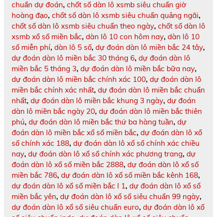
chuẩn dự đoán
,
chốt số dàn lô xsmb siêu chuẩn giờ
hoàng đạo
,
chốt số dàn lô xsmb siêu chuẩn quảng ngãi
,
chốt số dàn lô xsmb siêu chuẩn theo ngày
,
chốt số dàn lô
xsmb xổ số miền bắc
,
dàn lô 10 con hôm nay
,
dàn lô 10
số miễn phí
,
dàn lô 5 số
,
dự đoán dàn lô miền bắc 24 tây
,
dự đoán dàn lô miền bắc 30 tháng 6
,
dự đoán dàn lô
miền bắc 5 tháng 3
,
dự đoán dàn lô miền bắc bữa nay
,
dự đoán dàn lô miền bắc chính xác 100
,
dự đoán dàn lô
miền bắc chính xác nhất
,
dự đoán dàn lô miền bắc chuẩn
nhất
,
dự đoán dàn lô miền bắc khung 3 ngày
,
dự đoán
dàn lô miền bắc ngày 20
,
dự đoán dàn lô miền bắc thiên
phú
,
dự đoán dàn lô miền bắc thứ ba hàng tuần
,
dự
đoán dàn lô miền bắc xổ số miền bắc
,
dự đoán dàn lô xổ
số chính xác 188
,
dự đoán dàn lô xổ số chính xác chiều
nay
,
dự đoán dàn lô xổ số chính xác phương trang
,
dự
đoán dàn lô xổ số miền bắc 2888
,
dự đoán dàn lô xổ số
miền bắc 786
,
dự đoán dàn lô xổ số miền bắc kênh 168
,
dự đoán dàn lô xổ số miền bắc l 1
,
dự đoán dàn lô xổ số
miền bắc yên
,
dự đoán dàn lô xổ số siêu chuẩn 99 ngày
,
dự đoán dàn lô xổ số siêu chuẩn euro
,
dự đoán dàn lô xổ