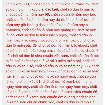
chính xác 888
,
chốt số dàn lô chính xác ai trúng rồi
,
chốt
số dàn lô chính xác giải đặc biệt
,
chốt số dàn lô giải 6
,
chốt số dàn lô hôm nay 99
,
chốt số dàn lô hôm nay báo
nhiều
,
chốt số dàn lô hôm nay dự đoán
,
chốt số dàn lô
hôm nay giờ hoàng đạo
,
chốt số dàn lô hôm nay o
hoboken
,
chốt số dàn lô hôm nay quảng trị
,
chốt số dàn
lô lộc
,
chốt số dàn lô miền bắc 5 ngày
,
chốt số dàn lô
miền bắc 7 số cuối
,
chốt số dàn lô miền bắc âu
,
chốt số
dàn lô miền bắc đề
,
chốt số dàn lô miền bắc ebook
,
chốt
số dàn lô miền bắc telegram
,
chốt số dàn lô siêu chuẩn 7
số
,
chốt số dàn lô siêu chuẩn việt nam
,
chốt số dàn lô ướt
miễn phí
,
chốt số dàn lô xổ số 3 miền miễn phí
,
chốt số
dàn lô xổ số 7 số
,
chốt số dàn lô xổ số hôm nay 666
,
chốt
số dàn lô xổ số hôm nay 77777
,
chốt số dàn lô xổ số hôm
nay êm nay
,
chốt số dàn lô xổ số ngày mai
,
chốt số dàn
lô xsmb chính xác 01
,
chốt số dàn lô xsmb dành cho
ngày hôm nay
,
chốt số dàn lô xsmb ngày hôm nay
,
chốt
số dàn lô xsmb nhất
,
chốt số dàn lô xsmb siêu chuẩn 66
,
chốt số dàn lô xsmb siêu chuẩn âm dương
,
chốt số dàn
lô xsmb siêu chuẩn chính xác
,
chốt số dàn lô xsmb siêu