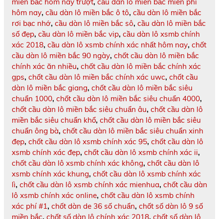
miền bắc hôm nay trượt
,
cầu dàn lô miền bắc miễn phí
hôm nay
,
cầu dàn lô miền bắc ô tô
,
cầu dàn lô miền bắc
rơi bạc nhớ
,
cầu dàn lô miền bắc sô
,
cầu dàn lô miền bắc
số đẹp
,
cầu dàn lô miền bắc vip
,
cầu dàn lô xsmb chính
xác 2018
,
cầu dàn lô xsmb chính xác nhất hôm nay
,
chốt
cầu dàn lô miền bắc 90 ngày
,
chốt cầu dàn lô miền bắc
chính xác ăn nhiều
,
chốt cầu dàn lô miền bắc chính xác
gps
,
chốt cầu dàn lô miền bắc chính xác uwc
,
chốt cầu
dàn lô miền bắc giang
,
chốt cầu dàn lô miền bắc siêu
chuẩn 1000
,
chốt cầu dàn lô miền bắc siêu chuẩn 4000
,
chốt cầu dàn lô miền bắc siêu chuẩn âu
,
chốt cầu dàn lô
miền bắc siêu chuẩn khổ
,
chốt cầu dàn lô miền bắc siêu
chuẩn ông bà
,
chốt cầu dàn lô miền bắc siêu chuẩn xinh
đẹp
,
chốt cầu dàn lô xsmb chính xác 95
,
chốt cầu dàn lô
xsmb chính xác đẹp
,
chốt cầu dàn lô xsmb chính xác ii
,
chốt cầu dàn lô xsmb chính xác không
,
chốt cầu dàn lô
xsmb chính xác khung
,
chốt cầu dàn lô xsmb chính xác
lì
,
chốt cầu dàn lô xsmb chính xác mienhua
,
chốt cầu dàn
lô xsmb chính xác online
,
chốt cầu dàn lô xsmb chính
xác phí #1
,
chốt dàn de 36 số chuẩn
,
chốt số dàn lô 9 số
miền bắc
,
chốt số dàn lô chính xác 2018
,
chốt số dàn lô