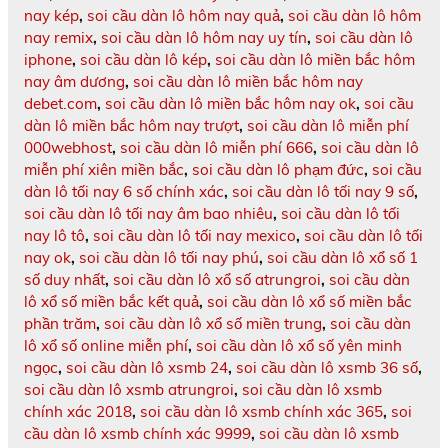
nay kép
,
soi cầu dàn lô hôm nay quả
,
soi cầu dàn lô hôm
nay remix
,
soi cầu dàn lô hôm nay uy tín
,
soi cầu dàn lô
iphone
,
soi cầu dàn lô kép
,
soi cầu dàn lô miền bắc hôm
nay âm dương
,
soi cầu dàn lô miền bắc hôm nay
debet.com
,
soi cầu dàn lô miền bắc hôm nay ok
,
soi cầu
dàn lô miền bắc hôm nay trượt
,
soi cầu dàn lô miễn phí
000webhost
,
soi cầu dàn lô miễn phí 666
,
soi cầu dàn lô
miễn phí xiên miền bắc
,
soi cầu dàn lô phạm đức
,
soi cầu
dàn lô tối nay 6 số chính xác
,
soi cầu dàn lô tối nay 9 số
,
soi cầu dàn lô tối nay âm bao nhiêu
,
soi cầu dàn lô tối
nay lô tô
,
soi cầu dàn lô tối nay mexico
,
soi cầu dàn lô tối
nay ok
,
soi cầu dàn lô tối nay phú
,
soi cầu dàn lô xổ số 1
số duy nhất
,
soi cầu dàn lô xổ số atrungroi
,
soi cầu dàn
lô xổ số miền bắc kết quả
,
soi cầu dàn lô xổ số miền bắc
phần trăm
,
soi cầu dàn lô xổ số miền trung
,
soi cầu dàn
lô xổ số online miễn phí
,
soi cầu dàn lô xổ số yên minh
ngọc
,
soi cầu dàn lô xsmb 24
,
soi cầu dàn lô xsmb 36 số
,
soi cầu dàn lô xsmb atrungroi
,
soi cầu dàn lô xsmb
chính xác 2018
,
soi cầu dàn lô xsmb chính xác 365
,
soi
cầu dàn lô xsmb chính xác 9999
,
soi cầu dàn lô xsmb