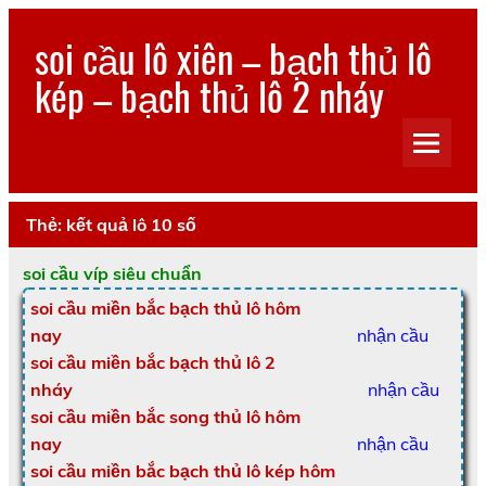
Skip
to
soi cầu lô xiên – bạch thủ lô
content
kép – bạch thủ lô 2 nháy
soi cầu lô xiên – bạch thủ lô kép – bạch thủ lô 2 nháy
Thẻ:
kết quả lô 10 số
soi cầu víp siêu chuẩn
soi cầu miền bắc bạch thủ lô hôm
nay
nhận cầu
soi cầu miền bắc bạch thủ lô 2
nháy
nhận cầu
soi cầu miền bắc song thủ lô hôm
nay
nhận cầu
soi cầu miền bắc bạch thủ lô kép hôm