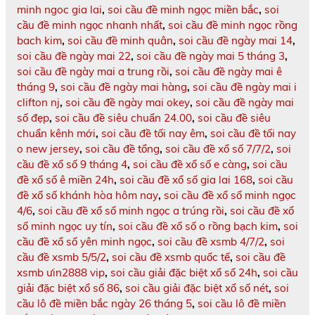
minh ngoc gia lai
,
soi cầu đề minh ngọc miền bắc
,
soi
cầu đề minh ngọc nhanh nhất
,
soi cầu đề minh ngọc rồng
bach kim
,
soi cầu đề minh quân
,
soi cầu đề ngày mai 14
,
soi cầu đề ngày mai 22
,
soi cầu đề ngày mai 5 tháng 3
,
soi cầu đề ngày mai a trung rồi
,
soi cầu đề ngày mai ê
tháng 9
,
soi cầu đề ngày mai hàng
,
soi cầu đề ngày mai i
clifton nj
,
soi cầu đề ngày mai okey
,
soi cầu đề ngày mai
số đẹp
,
soi cầu đề siêu chuẩn 24.00
,
soi cầu đề siêu
chuẩn kênh mới
,
soi cầu đề tối nay êm
,
soi cầu đề tối nay
o new jersey
,
soi cầu đề tổng
,
soi cầu đề xổ số 7/7/2
,
soi
cầu đề xổ số 9 tháng 4
,
soi cầu đề xổ số e càng
,
soi cầu
đề xổ số ê miền 24h
,
soi cầu đề xổ số gia lai 168
,
soi cầu
đề xổ số khánh hòa hôm nay
,
soi cầu đề xổ số minh ngọc
4/6
,
soi cầu đề xổ số minh ngọc a trúng rồi
,
soi cầu đề xổ
số minh ngọc uy tín
,
soi cầu đề xổ số o rồng bạch kim
,
soi
cầu đề xổ số yên minh ngọc
,
soi cầu đề xsmb 4/7/2
,
soi
cầu đề xsmb 5/5/2
,
soi cầu đề xsmb quốc tế
,
soi cầu đề
xsmb ưin2888 vip
,
soi cầu giải đặc biệt xổ số 24h
,
soi cầu
giải đặc biệt xổ số 86
,
soi cầu giải đặc biệt xổ số nét
,
soi
cầu lô đề miền bắc ngày 26 tháng 5
,
soi cầu lô đề miền