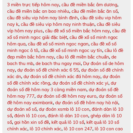
3 miền trực tiếp hôm nay
,
cầu đề miền bắc âm dương
,
cầu đề miền bắc an bao nhiêu
,
cầu đề miền bắc ăn số
,
cầu đề siêu vip hôm nay bình định
,
cầu đề siêu vip hôm
nay k
,
cầu đề siêu vip hôm nay ninh thuận
,
cầu đề siêu
víp hôm nay plus
,
cầu đề xổ số miền bắc hôm nay
,
cầu đề
xổ số minh ngoc giải đặc biệt
,
cầu đề xổ số minh ngọc
hôm qua
,
cầu đề xổ số minh ngoc ngan
,
cầu đề xổ số
minh ngoc ô tô
,
cầu đề xổ số minh ngoc uy tín
,
cầu lô đề
đẹp miền bắc hôm nay
,
cầu lô đề miền bắc chuẩn
,
de
bach thu mb
,
de bach thu ngay mai
,
Dự đoán số de hôm
nay
,
dự đoán số đề chính xác 6 55
,
dự đoán số đề chính
xác dn
,
dự đoán số đề chính xác đá hôm nay
,
dự đoán
số đề chính xác rồng
,
dự đoán số đề chính xác yi
,
dự
đoán số đề hôm nay 3 càng miền nam
,
dự đoán số đề
hôm nay 777
,
dự đoán số đề hôm nay euro
,
dự đoán số
đề hôm nay eximbank
,
dự đoán số đề hôm nay hà nội
,
dự đoán xổ số
,
dự đoán xsmb lô 10 con
,
đánh dàn lô 10
số
,
đánh lô 10 con
,
đánh lô dàn 10 con
,
ghép dàn lô 10
số
,
gọi hồn xin số đề
,
kết quả lô 10 số
,
kết quả lô 10 số
chính xác
,
lô 10 chính xác
,
lô 10 con 247
,
lô 10 con cao