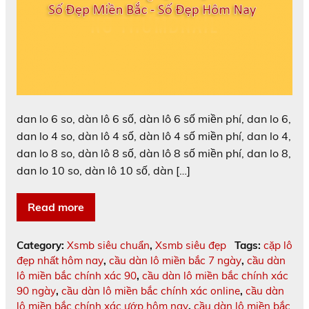
dan lo 6 so, dàn lô 6 số, dàn lô 6 số miền phí, dan lo 6,
dan lo 4 so, dàn lô 4 số, dàn lô 4 số miền phí, dan lo 4,
dan lo 8 so, dàn lô 8 số, dàn lô 8 số miền phí, dan lo 8,
dan lo 10 so, dàn lô 10 số, dàn […]
Read more
Category:
Xsmb siêu chuẩn
,
Xsmb siêu đẹp
Tags:
cặp lô
đẹp nhất hôm nay
,
cầu dàn lô miền bắc 7 ngày
,
cầu dàn
lô miền bắc chính xác 90
,
cầu dàn lô miền bắc chính xác
90 ngày
,
cầu dàn lô miền bắc chính xác online
,
cầu dàn
lô miền bắc chính xác ướp hôm nay
,
cầu dàn lô miền bắc