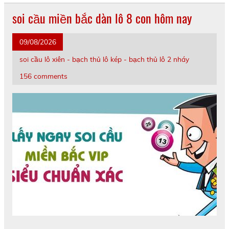
soi cầu miền bắc dàn lô 8 con hôm nay
09/08/2026
soi cầu lô xiên - bạch thủ lô kép - bạch thủ lô 2 nháy
156 comments