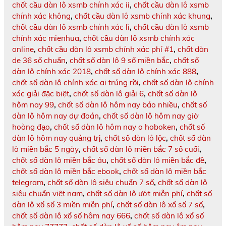
chốt cầu dàn lô xsmb chính xác ii
,
chốt cầu dàn lô xsmb
chính xác không
,
chốt cầu dàn lô xsmb chính xác khung
,
chốt cầu dàn lô xsmb chính xác lì
,
chốt cầu dàn lô xsmb
chính xác mienhua
,
chốt cầu dàn lô xsmb chính xác
online
,
chốt cầu dàn lô xsmb chính xác phí #1
,
chốt dàn
de 36 số chuẩn
,
chốt số dàn lô 9 số miền bắc
,
chốt số
dàn lô chính xác 2018
,
chốt số dàn lô chính xác 888
,
chốt số dàn lô chính xác ai trúng rồi
,
chốt số dàn lô chính
xác giải đặc biệt
,
chốt số dàn lô giải 6
,
chốt số dàn lô
hôm nay 99
,
chốt số dàn lô hôm nay báo nhiều
,
chốt số
dàn lô hôm nay dự đoán
,
chốt số dàn lô hôm nay giờ
hoàng đạo
,
chốt số dàn lô hôm nay o hoboken
,
chốt số
dàn lô hôm nay quảng trị
,
chốt số dàn lô lộc
,
chốt số dàn
lô miền bắc 5 ngày
,
chốt số dàn lô miền bắc 7 số cuối
,
chốt số dàn lô miền bắc âu
,
chốt số dàn lô miền bắc đề
,
chốt số dàn lô miền bắc ebook
,
chốt số dàn lô miền bắc
telegram
,
chốt số dàn lô siêu chuẩn 7 số
,
chốt số dàn lô
siêu chuẩn việt nam
,
chốt số dàn lô ướt miễn phí
,
chốt số
dàn lô xổ số 3 miền miễn phí
,
chốt số dàn lô xổ số 7 số
,
chốt số dàn lô xổ số hôm nay 666
,
chốt số dàn lô xổ số