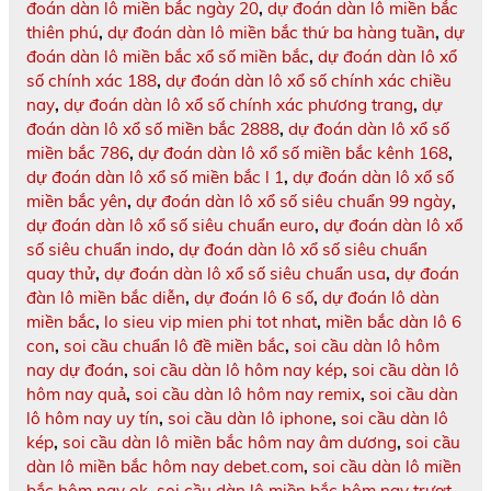
đoán dàn lô miền bắc ngày 20
,
dự đoán dàn lô miền bắc
thiên phú
,
dự đoán dàn lô miền bắc thứ ba hàng tuần
,
dự
đoán dàn lô miền bắc xổ số miền bắc
,
dự đoán dàn lô xổ
số chính xác 188
,
dự đoán dàn lô xổ số chính xác chiều
nay
,
dự đoán dàn lô xổ số chính xác phương trang
,
dự
đoán dàn lô xổ số miền bắc 2888
,
dự đoán dàn lô xổ số
miền bắc 786
,
dự đoán dàn lô xổ số miền bắc kênh 168
,
dự đoán dàn lô xổ số miền bắc l 1
,
dự đoán dàn lô xổ số
miền bắc yên
,
dự đoán dàn lô xổ số siêu chuẩn 99 ngày
,
dự đoán dàn lô xổ số siêu chuẩn euro
,
dự đoán dàn lô xổ
số siêu chuẩn indo
,
dự đoán dàn lô xổ số siêu chuẩn
quay thử
,
dự đoán dàn lô xổ số siêu chuẩn usa
,
dự đoán
đàn lô miền bắc diễn
,
dự đoán lô 6 số
,
dự đoán lô dàn
miền bắc
,
lo sieu vip mien phi tot nhat
,
miền bắc dàn lô 6
con
,
soi cầu chuẩn lô đề miền bắc
,
soi cầu dàn lô hôm
nay dự đoán
,
soi cầu dàn lô hôm nay kép
,
soi cầu dàn lô
hôm nay quả
,
soi cầu dàn lô hôm nay remix
,
soi cầu dàn
lô hôm nay uy tín
,
soi cầu dàn lô iphone
,
soi cầu dàn lô
kép
,
soi cầu dàn lô miền bắc hôm nay âm dương
,
soi cầu
dàn lô miền bắc hôm nay debet.com
,
soi cầu dàn lô miền
bắc hôm nay ok
,
soi cầu dàn lô miền bắc hôm nay trượt
,