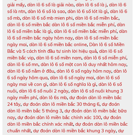
giải mấy
,
dàn lô 6 số là giải nào
,
dàn lô 6 số là j
,
dàn lô 6
số là ntn
,
dàn lô 6 số là sao
,
dàn lô 6 số lót là gì
,
dàn lô 6
số mb
,
dàn lô 6 số mb mien phi
,
dàn lô 6 số miền bắc
,
dàn lô 6 số miền bắc dàn lô 6 số miền bắc miễn phí
,
dàn
lô 6 số miền bắc là gì
,
dàn lô 6 số miền bắc miễn phí
,
dàn
lô 6 số miền bắc ngày hôm nay
,
dàn lô 6 số miền bắc
ngày mai
,
dàn lô 6 số miền bắc online
,
Dàn lô 6 số Miền
Bắc và 5 cách tính đầu tư sinh lời hiệu quả
,
dàn lô 6 số
miền bắc vip
,
dàn lô 6 số miền nam
,
dàn lô 6 số miễn phí
,
dàn lô 6 số mn
,
dàn lô 6 số một con lô duy nhất hôm nay
,
dàn lô 6 số nằm ở đâu
,
dàn lô 6 số ngày hôm nay
,
dàn lô
6 số ngày hôm qua
,
dàn lô 6 số ngày mai
,
dàn lô 6 số
ngày mai về con gì
,
dàn lô 6 số nghĩa là gì
,
dàn lô 6 số
nuôi
,
dàn lô 6 số nuôi 2 ngày
,
dàn lô 6 số nuôi khung 3
ngày miễn phí
,
dàn lô 6s mb
,
dự đoán dàn lô miền bắc
24 tây
,
dự đoán dàn lô miền bắc 30 tháng 6
,
dự đoán
dàn lô miền bắc 5 tháng 3
,
dự đoán dàn lô miền bắc bữa
nay
,
dự đoán dàn lô miền bắc chính xác 100
,
dự đoán
dàn lô miền bắc chính xác nhất
,
dự đoán dàn lô miền bắc
chuẩn nhất
,
dự đoán dàn lô miền bắc khung 3 ngày
,
dự