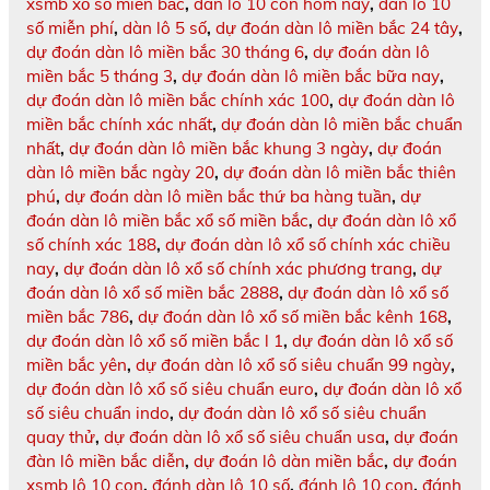
xsmb xổ số miền bắc
,
dàn lô 10 con hôm nay
,
dàn lô 10
số miễn phí
,
dàn lô 5 số
,
dự đoán dàn lô miền bắc 24 tây
,
dự đoán dàn lô miền bắc 30 tháng 6
,
dự đoán dàn lô
miền bắc 5 tháng 3
,
dự đoán dàn lô miền bắc bữa nay
,
dự đoán dàn lô miền bắc chính xác 100
,
dự đoán dàn lô
miền bắc chính xác nhất
,
dự đoán dàn lô miền bắc chuẩn
nhất
,
dự đoán dàn lô miền bắc khung 3 ngày
,
dự đoán
dàn lô miền bắc ngày 20
,
dự đoán dàn lô miền bắc thiên
phú
,
dự đoán dàn lô miền bắc thứ ba hàng tuần
,
dự
đoán dàn lô miền bắc xổ số miền bắc
,
dự đoán dàn lô xổ
số chính xác 188
,
dự đoán dàn lô xổ số chính xác chiều
nay
,
dự đoán dàn lô xổ số chính xác phương trang
,
dự
đoán dàn lô xổ số miền bắc 2888
,
dự đoán dàn lô xổ số
miền bắc 786
,
dự đoán dàn lô xổ số miền bắc kênh 168
,
dự đoán dàn lô xổ số miền bắc l 1
,
dự đoán dàn lô xổ số
miền bắc yên
,
dự đoán dàn lô xổ số siêu chuẩn 99 ngày
,
dự đoán dàn lô xổ số siêu chuẩn euro
,
dự đoán dàn lô xổ
số siêu chuẩn indo
,
dự đoán dàn lô xổ số siêu chuẩn
quay thử
,
dự đoán dàn lô xổ số siêu chuẩn usa
,
dự đoán
đàn lô miền bắc diễn
,
dự đoán lô dàn miền bắc
,
dự đoán
xsmb lô 10 con
,
đánh dàn lô 10 số
,
đánh lô 10 con
,
đánh