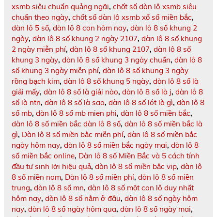
xsmb siêu chuẩn quảng ngãi
,
chốt số dàn lô xsmb siêu
chuẩn theo ngày
,
chốt số dàn lô xsmb xổ số miền bắc
,
dàn lô 5 số
,
dàn lô 8 con hôm nay
,
dàn lô 8 số khung 2
ngày
,
dàn lô 8 số khung 2 ngày 2107
,
dàn lô 8 số khung
2 ngày miễn phí
,
dàn lô 8 số khung 2107
,
dàn lô 8 số
khung 3 ngày
,
dàn lô 8 số khung 3 ngày chuẩn
,
dàn lô 8
số khung 3 ngày miễn phí
,
dàn lô 8 số khung 3 ngày
rồng bạch kim
,
dàn lô 8 số khung 5 ngày
,
dàn lô 8 số là
giải mấy
,
dàn lô 8 số là giải nào
,
dàn lô 8 số là j
,
dàn lô 8
số là ntn
,
dàn lô 8 số là sao
,
dàn lô 8 số lót là gì
,
dàn lô 8
số mb
,
dàn lô 8 số mb mien phi
,
dàn lô 8 số miền bắc
,
dàn lô 8 số miền bắc dàn lô 8 số
,
dàn lô 8 số miền bắc là
gì
,
Dàn lô 8 số miền bắc miễn phí
,
dàn lô 8 số miền bắc
ngày hôm nay
,
dàn lô 8 số miền bắc ngày mai
,
dàn lô 8
số miền bắc online
,
Dàn lô 8 số Miền Bắc và 5 cách tính
đầu tư sinh lời hiệu quả
,
dàn lô 8 số miền bắc vip
,
dàn lô
8 số miền nam
,
Dàn lô 8 số miền phí
,
dàn lô 8 số miền
trung
,
dàn lô 8 số mn
,
dàn lô 8 số một con lô duy nhất
hôm nay
,
dàn lô 8 số nằm ở đâu
,
dàn lô 8 số ngày hôm
nay
,
dàn lô 8 số ngày hôm qua
,
dàn lô 8 số ngày mai
,