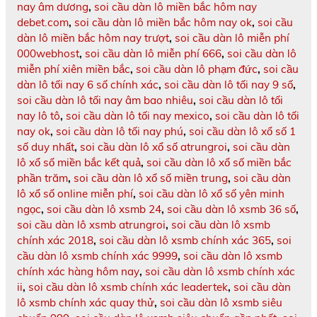
nay âm dương
,
soi cầu dàn lô miền bắc hôm nay
debet.com
,
soi cầu dàn lô miền bắc hôm nay ok
,
soi cầu
dàn lô miền bắc hôm nay trượt
,
soi cầu dàn lô miễn phí
000webhost
,
soi cầu dàn lô miễn phí 666
,
soi cầu dàn lô
miễn phí xiên miền bắc
,
soi cầu dàn lô phạm đức
,
soi cầu
dàn lô tối nay 6 số chính xác
,
soi cầu dàn lô tối nay 9 số
,
soi cầu dàn lô tối nay âm bao nhiêu
,
soi cầu dàn lô tối
nay lô tô
,
soi cầu dàn lô tối nay mexico
,
soi cầu dàn lô tối
nay ok
,
soi cầu dàn lô tối nay phú
,
soi cầu dàn lô xổ số 1
số duy nhất
,
soi cầu dàn lô xổ số atrungroi
,
soi cầu dàn
lô xổ số miền bắc kết quả
,
soi cầu dàn lô xổ số miền bắc
phần trăm
,
soi cầu dàn lô xổ số miền trung
,
soi cầu dàn
lô xổ số online miễn phí
,
soi cầu dàn lô xổ số yên minh
ngọc
,
soi cầu dàn lô xsmb 24
,
soi cầu dàn lô xsmb 36 số
,
soi cầu dàn lô xsmb atrungroi
,
soi cầu dàn lô xsmb
chính xác 2018
,
soi cầu dàn lô xsmb chính xác 365
,
soi
cầu dàn lô xsmb chính xác 9999
,
soi cầu dàn lô xsmb
chính xác hàng hôm nay
,
soi cầu dàn lô xsmb chính xác
ii
,
soi cầu dàn lô xsmb chính xác leadertek
,
soi cầu dàn
lô xsmb chính xác quay thử
,
soi cầu dàn lô xsmb siêu