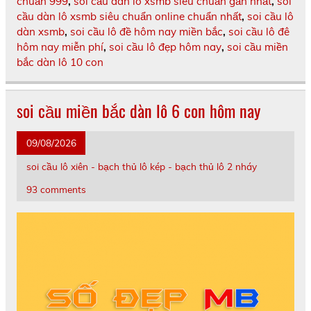
chuẩn 999
,
soi cầu dàn lô xsmb siêu chuẩn gần nhất
,
soi
cầu dàn lô xsmb siêu chuẩn online chuẩn nhất
,
soi cầu lô
dàn xsmb
,
soi cầu lô đề hôm nay miền bắc
,
soi cầu lô đê
hôm nay miễn phí
,
soi cầu lô đẹp hôm nay
,
soi cầu miền
bắc dàn lô 10 con
soi cầu miền bắc dàn lô 6 con hôm nay
09/08/2026
soi cầu lô xiên - bạch thủ lô kép - bạch thủ lô 2 nháy
93 comments