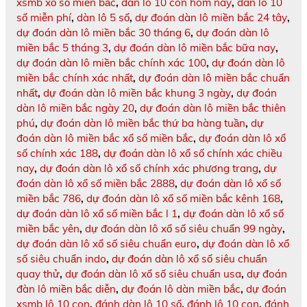
xsmb xổ số miền bắc
,
dàn lô 10 con hôm nay
,
dàn lô 10
số miễn phí
,
dàn lô 5 số
,
dự đoán dàn lô miền bắc 24 tây
,
dự đoán dàn lô miền bắc 30 tháng 6
,
dự đoán dàn lô
miền bắc 5 tháng 3
,
dự đoán dàn lô miền bắc bữa nay
,
dự đoán dàn lô miền bắc chính xác 100
,
dự đoán dàn lô
miền bắc chính xác nhất
,
dự đoán dàn lô miền bắc chuẩn
nhất
,
dự đoán dàn lô miền bắc khung 3 ngày
,
dự đoán
dàn lô miền bắc ngày 20
,
dự đoán dàn lô miền bắc thiên
phú
,
dự đoán dàn lô miền bắc thứ ba hàng tuần
,
dự
đoán dàn lô miền bắc xổ số miền bắc
,
dự đoán dàn lô xổ
số chính xác 188
,
dự đoán dàn lô xổ số chính xác chiều
nay
,
dự đoán dàn lô xổ số chính xác phương trang
,
dự
đoán dàn lô xổ số miền bắc 2888
,
dự đoán dàn lô xổ số
miền bắc 786
,
dự đoán dàn lô xổ số miền bắc kênh 168
,
dự đoán dàn lô xổ số miền bắc l 1
,
dự đoán dàn lô xổ số
miền bắc yên
,
dự đoán dàn lô xổ số siêu chuẩn 99 ngày
,
dự đoán dàn lô xổ số siêu chuẩn euro
,
dự đoán dàn lô xổ
số siêu chuẩn indo
,
dự đoán dàn lô xổ số siêu chuẩn
quay thử
,
dự đoán dàn lô xổ số siêu chuẩn usa
,
dự đoán
đàn lô miền bắc diễn
,
dự đoán lô dàn miền bắc
,
dự đoán
xsmb lô 10 con
,
đánh dàn lô 10 số
,
đánh lô 10 con
,
đánh