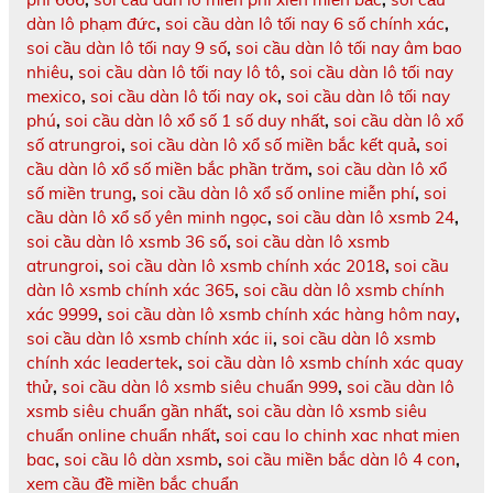
dàn lô phạm đức
,
soi cầu dàn lô tối nay 6 số chính xác
,
soi cầu dàn lô tối nay 9 số
,
soi cầu dàn lô tối nay âm bao
nhiêu
,
soi cầu dàn lô tối nay lô tô
,
soi cầu dàn lô tối nay
mexico
,
soi cầu dàn lô tối nay ok
,
soi cầu dàn lô tối nay
phú
,
soi cầu dàn lô xổ số 1 số duy nhất
,
soi cầu dàn lô xổ
số atrungroi
,
soi cầu dàn lô xổ số miền bắc kết quả
,
soi
cầu dàn lô xổ số miền bắc phần trăm
,
soi cầu dàn lô xổ
số miền trung
,
soi cầu dàn lô xổ số online miễn phí
,
soi
cầu dàn lô xổ số yên minh ngọc
,
soi cầu dàn lô xsmb 24
,
soi cầu dàn lô xsmb 36 số
,
soi cầu dàn lô xsmb
atrungroi
,
soi cầu dàn lô xsmb chính xác 2018
,
soi cầu
dàn lô xsmb chính xác 365
,
soi cầu dàn lô xsmb chính
xác 9999
,
soi cầu dàn lô xsmb chính xác hàng hôm nay
,
soi cầu dàn lô xsmb chính xác ii
,
soi cầu dàn lô xsmb
chính xác leadertek
,
soi cầu dàn lô xsmb chính xác quay
thử
,
soi cầu dàn lô xsmb siêu chuẩn 999
,
soi cầu dàn lô
xsmb siêu chuẩn gần nhất
,
soi cầu dàn lô xsmb siêu
chuẩn online chuẩn nhất
,
soi cau lo chinh xac nhat mien
bac
,
soi cầu lô dàn xsmb
,
soi cầu miền bắc dàn lô 4 con
,
xem cầu đề miền bắc chuẩn