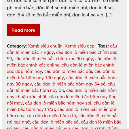
số, dan lo 6 so mien phi, dàn lô 4 số, dàn lô 4 số miền
phí miền bắc, dàn lô 4 số mb miễn phí, dan lo 4 so,
dàn lô 4 số miền bắc miễn phí, dan lo 4 so vip, […]
Read more
Category:
Xsmb siêu chuẩn
,
Xsmb siêu đẹp
Tags:
cầu
dàn lô miền bắc 7 ngày
,
cầu dàn lô miền bắc chính xác
90
,
cầu dàn lô miền bắc chính xác 90 ngày
,
cầu dàn lô
miền bắc chính xác online
,
cầu dàn lô miền bắc chính
xác ướp hôm nay
,
cầu dàn lô miền bắc dài
,
cầu dàn lô
miền bắc hôm nay 100 ngày
,
cầu dàn lô miền bắc hôm
nay 30 ngày
,
cầu dàn lô miền bắc hôm nay 64 số
,
cầu
dàn lô miền bắc hôm nay ăn
,
cầu dàn lô miền bắc hôm
nay chuẩn xác nhất
,
cầu dàn lô miền bắc hôm nay ông
nội mày
,
cầu dàn lô miền bắc hôm nay soi
,
cầu dàn lô
miền bắc hôm nay trượt
,
cầu dàn lô miền bắc miễn phí
hôm nay
,
cầu dàn lô miền bắc ô tô
,
cầu dàn lô miền bắc
rơi bạc nhớ
,
cầu dàn lô miền bắc sô
,
cầu dàn lô miền bắc
số đẹp
,
cầu dàn lô miền bắc vip
,
cầu dàn lô xsmb chính