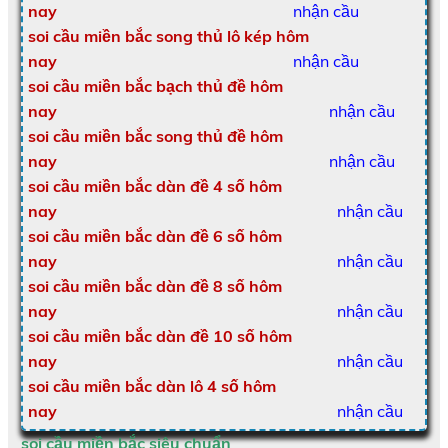
nay
nhận cầu
soi cầu miền bắc song thủ lô kép hôm
nay
nhận cầu
soi cầu miền bắc bạch thủ đề hôm
nay
nhận cầu
soi cầu miền bắc song thủ đề hôm
nay
nhận cầu
soi cầu miền bắc dàn đề 4 số hôm
nay
nhận cầu
soi cầu miền bắc dàn đề 6 số hôm
nay
nhận cầu
soi cầu miền bắc dàn đề 8 số hôm
nay
nhận cầu
soi cầu miền bắc dàn đề 10 số hôm
nay
nhận cầu
soi cầu miền bắc dàn lô 4 số hôm
nay
nhận cầu
soi cầu miền bắc siêu chuẩn