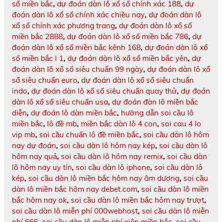
số miền bắc
,
dự đoán dàn lô xổ số chính xác 188
,
dự
đoán dàn lô xổ số chính xác chiều nay
,
dự đoán dàn lô
xổ số chính xác phương trang
,
dự đoán dàn lô xổ số
miền bắc 2888
,
dự đoán dàn lô xổ số miền bắc 786
,
dự
đoán dàn lô xổ số miền bắc kênh 168
,
dự đoán dàn lô xổ
số miền bắc l 1
,
dự đoán dàn lô xổ số miền bắc yên
,
dự
đoán dàn lô xổ số siêu chuẩn 99 ngày
,
dự đoán dàn lô xổ
số siêu chuẩn euro
,
dự đoán dàn lô xổ số siêu chuẩn
indo
,
dự đoán dàn lô xổ số siêu chuẩn quay thử
,
dự đoán
dàn lô xổ số siêu chuẩn usa
,
dự đoán đàn lô miền bắc
diễn
,
dự đoán lô dàn miền bắc
,
hướng dẫn soi cầu lô
miền bắc
,
lô đề mb
,
miền bắc dàn lô 4 con
,
soi cau 4 lo
vip mb
,
soi cầu chuẩn lô đề miền bắc
,
soi cầu dàn lô hôm
nay dự đoán
,
soi cầu dàn lô hôm nay kép
,
soi cầu dàn lô
hôm nay quả
,
soi cầu dàn lô hôm nay remix
,
soi cầu dàn
lô hôm nay uy tín
,
soi cầu dàn lô iphone
,
soi cầu dàn lô
kép
,
soi cầu dàn lô miền bắc hôm nay âm dương
,
soi cầu
dàn lô miền bắc hôm nay debet.com
,
soi cầu dàn lô miền
bắc hôm nay ok
,
soi cầu dàn lô miền bắc hôm nay trượt
,
soi cầu dàn lô miễn phí 000webhost
,
soi cầu dàn lô miễn
phí 666
,
soi cầu dàn lô miễn phí xiên miền bắc
,
soi cầu