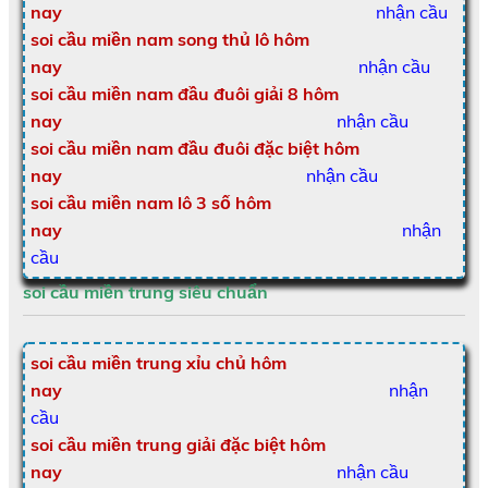
nay
nhận cầu
soi cầu miền nam song thủ lô hôm
nay
nhận cầu
soi cầu miền nam đầu đuôi giải 8 hôm
nay
nhận cầu
soi cầu miền nam đầu đuôi đặc biệt hôm
nay
nhận cầu
soi cầu miền nam lô 3 số hôm
nay
nhận
cầu
soi cầu miền trung siêu chuẩn
soi cầu miền trung xỉu chủ hôm
nay
nhận
cầu
soi cầu miền trung giải đặc biệt hôm
nay
nhận cầu