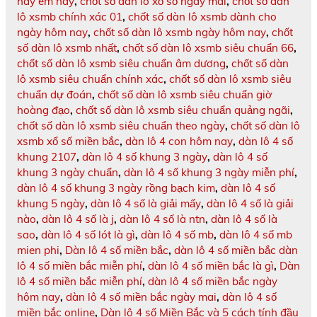
nay êm nay
,
chốt số dàn lô xổ số ngày mai
,
chốt số dàn
lô xsmb chính xác 01
,
chốt số dàn lô xsmb dành cho
ngày hôm nay
,
chốt số dàn lô xsmb ngày hôm nay
,
chốt
số dàn lô xsmb nhất
,
chốt số dàn lô xsmb siêu chuẩn 66
,
chốt số dàn lô xsmb siêu chuẩn âm dương
,
chốt số dàn
lô xsmb siêu chuẩn chính xác
,
chốt số dàn lô xsmb siêu
chuẩn dự đoán
,
chốt số dàn lô xsmb siêu chuẩn giờ
hoàng đạo
,
chốt số dàn lô xsmb siêu chuẩn quảng ngãi
,
chốt số dàn lô xsmb siêu chuẩn theo ngày
,
chốt số dàn lô
xsmb xổ số miền bắc
,
dàn lô 4 con hôm nay
,
dàn lô 4 số
khung 2107
,
dàn lô 4 số khung 3 ngày
,
dàn lô 4 số
khung 3 ngày chuẩn
,
dàn lô 4 số khung 3 ngày miễn phí
,
dàn lô 4 số khung 3 ngày rồng bạch kim
,
dàn lô 4 số
khung 5 ngày
,
dàn lô 4 số là giải mấy
,
dàn lô 4 số là giải
nào
,
dàn lô 4 số là j
,
dàn lô 4 số là ntn
,
dàn lô 4 số là
sao
,
dàn lô 4 số lót là gì
,
dàn lô 4 số mb
,
dàn lô 4 số mb
mien phi
,
Dàn lô 4 số miền bắc
,
dàn lô 4 số miền bắc dàn
lô 4 số miền bắc miễn phí
,
dàn lô 4 số miền bắc là gì
,
Dàn
lô 4 số miền bắc miễn phí
,
dàn lô 4 số miền bắc ngày
hôm nay
,
dàn lô 4 số miền bắc ngày mai
,
dàn lô 4 số
miền bắc online
,
Dàn lô 4 số Miền Bắc và 5 cách tính đầu