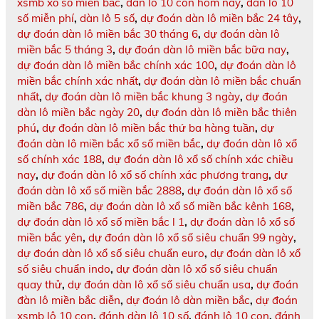
xsmb xổ số miền bắc
,
dàn lô 10 con hôm nay
,
dàn lô 10
số miễn phí
,
dàn lô 5 số
,
dự đoán dàn lô miền bắc 24 tây
,
dự đoán dàn lô miền bắc 30 tháng 6
,
dự đoán dàn lô
miền bắc 5 tháng 3
,
dự đoán dàn lô miền bắc bữa nay
,
dự đoán dàn lô miền bắc chính xác 100
,
dự đoán dàn lô
miền bắc chính xác nhất
,
dự đoán dàn lô miền bắc chuẩn
nhất
,
dự đoán dàn lô miền bắc khung 3 ngày
,
dự đoán
dàn lô miền bắc ngày 20
,
dự đoán dàn lô miền bắc thiên
phú
,
dự đoán dàn lô miền bắc thứ ba hàng tuần
,
dự
đoán dàn lô miền bắc xổ số miền bắc
,
dự đoán dàn lô xổ
số chính xác 188
,
dự đoán dàn lô xổ số chính xác chiều
nay
,
dự đoán dàn lô xổ số chính xác phương trang
,
dự
đoán dàn lô xổ số miền bắc 2888
,
dự đoán dàn lô xổ số
miền bắc 786
,
dự đoán dàn lô xổ số miền bắc kênh 168
,
dự đoán dàn lô xổ số miền bắc l 1
,
dự đoán dàn lô xổ số
miền bắc yên
,
dự đoán dàn lô xổ số siêu chuẩn 99 ngày
,
dự đoán dàn lô xổ số siêu chuẩn euro
,
dự đoán dàn lô xổ
số siêu chuẩn indo
,
dự đoán dàn lô xổ số siêu chuẩn
quay thử
,
dự đoán dàn lô xổ số siêu chuẩn usa
,
dự đoán
đàn lô miền bắc diễn
,
dự đoán lô dàn miền bắc
,
dự đoán
xsmb lô 10 con
,
đánh dàn lô 10 số
,
đánh lô 10 con
,
đánh