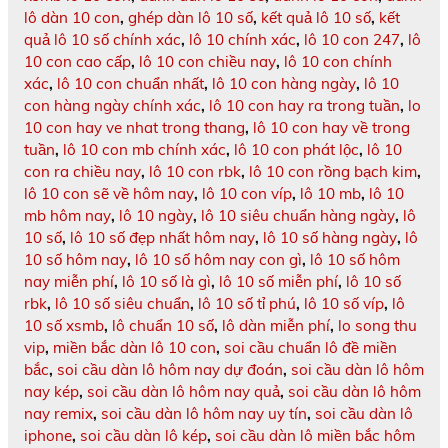
lô dàn 10 con
,
ghép dàn lô 10 số
,
kết quả lô 10 số
,
kết
quả lô 10 số chính xác
,
lô 10 chính xác
,
lô 10 con 247
,
lô
10 con cao cấp
,
lô 10 con chiều nay
,
lô 10 con chính
xác
,
lô 10 con chuẩn nhất
,
lô 10 con hàng ngày
,
lô 10
con hàng ngày chính xác
,
lô 10 con hay ra trong tuần
,
lo
10 con hay ve nhat trong thang
,
lô 10 con hay về trong
tuần
,
lô 10 con mb chính xác
,
lô 10 con phát lộc
,
lô 10
con ra chiều nay
,
lô 10 con rbk
,
lô 10 con rồng bạch kim
,
lô 10 con sẽ về hôm nay
,
lô 10 con víp
,
lô 10 mb
,
lô 10
mb hôm nay
,
lô 10 ngày
,
lô 10 siêu chuẩn hàng ngày
,
lô
10 số
,
lô 10 số đẹp nhất hôm nay
,
lô 10 số hàng ngày
,
lô
10 số hôm nay
,
lô 10 số hôm nay con gì
,
lô 10 số hôm
nay miễn phí
,
lô 10 số là gì
,
lô 10 số miễn phí
,
lô 10 số
rbk
,
lô 10 số siêu chuẩn
,
lô 10 số tỉ phú
,
lô 10 số víp
,
lô
10 số xsmb
,
lô chuẩn 10 số
,
lô dàn miễn phí
,
lo song thu
vip
,
miền bắc dàn lô 10 con
,
soi cầu chuẩn lô đề miền
bắc
,
soi cầu dàn lô hôm nay dự đoán
,
soi cầu dàn lô hôm
nay kép
,
soi cầu dàn lô hôm nay quả
,
soi cầu dàn lô hôm
nay remix
,
soi cầu dàn lô hôm nay uy tín
,
soi cầu dàn lô
iphone
,
soi cầu dàn lô kép
,
soi cầu dàn lô miền bắc hôm