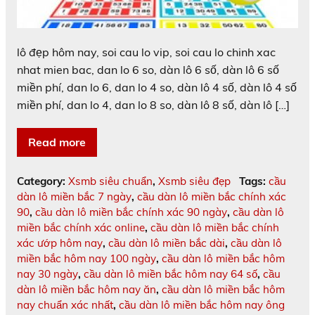
lô đẹp hôm nay, soi cau lo vip, soi cau lo chinh xac
nhat mien bac, dan lo 6 so, dàn lô 6 số, dàn lô 6 số
miền phí, dan lo 6, dan lo 4 so, dàn lô 4 số, dàn lô 4 số
miền phí, dan lo 4, dan lo 8 so, dàn lô 8 số, dàn lô […]
Read more
Category:
Xsmb siêu chuẩn
,
Xsmb siêu đẹp
Tags:
cầu
dàn lô miền bắc 7 ngày
,
cầu dàn lô miền bắc chính xác
90
,
cầu dàn lô miền bắc chính xác 90 ngày
,
cầu dàn lô
miền bắc chính xác online
,
cầu dàn lô miền bắc chính
xác ướp hôm nay
,
cầu dàn lô miền bắc dài
,
cầu dàn lô
miền bắc hôm nay 100 ngày
,
cầu dàn lô miền bắc hôm
nay 30 ngày
,
cầu dàn lô miền bắc hôm nay 64 số
,
cầu
dàn lô miền bắc hôm nay ăn
,
cầu dàn lô miền bắc hôm
nay chuẩn xác nhất
,
cầu dàn lô miền bắc hôm nay ông