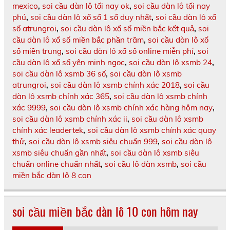
mexico
,
soi cầu dàn lô tối nay ok
,
soi cầu dàn lô tối nay
phú
,
soi cầu dàn lô xổ số 1 số duy nhất
,
soi cầu dàn lô xổ
số atrungroi
,
soi cầu dàn lô xổ số miền bắc kết quả
,
soi
cầu dàn lô xổ số miền bắc phần trăm
,
soi cầu dàn lô xổ
số miền trung
,
soi cầu dàn lô xổ số online miễn phí
,
soi
cầu dàn lô xổ số yên minh ngọc
,
soi cầu dàn lô xsmb 24
,
soi cầu dàn lô xsmb 36 số
,
soi cầu dàn lô xsmb
atrungroi
,
soi cầu dàn lô xsmb chính xác 2018
,
soi cầu
dàn lô xsmb chính xác 365
,
soi cầu dàn lô xsmb chính
xác 9999
,
soi cầu dàn lô xsmb chính xác hàng hôm nay
,
soi cầu dàn lô xsmb chính xác ii
,
soi cầu dàn lô xsmb
chính xác leadertek
,
soi cầu dàn lô xsmb chính xác quay
thử
,
soi cầu dàn lô xsmb siêu chuẩn 999
,
soi cầu dàn lô
xsmb siêu chuẩn gần nhất
,
soi cầu dàn lô xsmb siêu
chuẩn online chuẩn nhất
,
soi cầu lô dàn xsmb
,
soi cầu
miền bắc dàn lô 8 con
soi cầu miền bắc dàn lô 10 con hôm nay