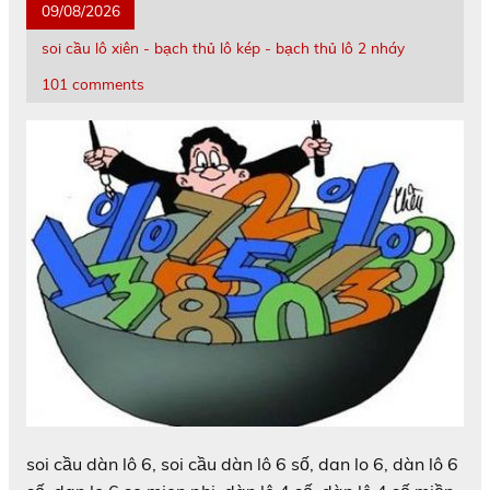
09/08/2026
soi cầu lô xiên - bạch thủ lô kép - bạch thủ lô 2 nháy
101 comments
soi cầu dàn lô 6, soi cầu dàn lô 6 số, dan lo 6, dàn lô 6