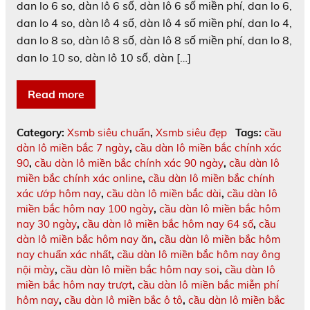
dan lo 6 so, dàn lô 6 số, dàn lô 6 số miền phí, dan lo 6,
dan lo 4 so, dàn lô 4 số, dàn lô 4 số miền phí, dan lo 4,
dan lo 8 so, dàn lô 8 số, dàn lô 8 số miền phí, dan lo 8,
dan lo 10 so, dàn lô 10 số, dàn […]
Read more
Category:
Xsmb siêu chuẩn
,
Xsmb siêu đẹp
Tags:
cầu
dàn lô miền bắc 7 ngày
,
cầu dàn lô miền bắc chính xác
90
,
cầu dàn lô miền bắc chính xác 90 ngày
,
cầu dàn lô
miền bắc chính xác online
,
cầu dàn lô miền bắc chính
xác ướp hôm nay
,
cầu dàn lô miền bắc dài
,
cầu dàn lô
miền bắc hôm nay 100 ngày
,
cầu dàn lô miền bắc hôm
nay 30 ngày
,
cầu dàn lô miền bắc hôm nay 64 số
,
cầu
dàn lô miền bắc hôm nay ăn
,
cầu dàn lô miền bắc hôm
nay chuẩn xác nhất
,
cầu dàn lô miền bắc hôm nay ông
nội mày
,
cầu dàn lô miền bắc hôm nay soi
,
cầu dàn lô
miền bắc hôm nay trượt
,
cầu dàn lô miền bắc miễn phí
hôm nay
,
cầu dàn lô miền bắc ô tô
,
cầu dàn lô miền bắc