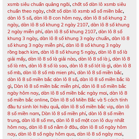
xsmb siêu chuẩn quảng ngãi
,
chốt số dàn lô xsmb siêu
chuẩn theo ngày
,
chốt số dàn lô xsmb xổ số miền bắc
,
dàn lô 5 số
,
dàn lô 8 con hôm nay
,
dàn lô 8 số khung 2
ngày
,
dàn lô 8 số khung 2 ngày 2107
,
dàn lô 8 số khung
2 ngày miễn phí
,
dàn lô 8 số khung 2107
,
dàn lô 8 số
khung 3 ngày
,
dàn lô 8 số khung 3 ngày chuẩn
,
dàn lô 8
số khung 3 ngày miễn phí
,
dàn lô 8 số khung 3 ngày
rồng bạch kim
,
dàn lô 8 số khung 5 ngày
,
dàn lô 8 số là
giải mấy
,
dàn lô 8 số là giải nào
,
dàn lô 8 số là j
,
dàn lô 8
số là ntn
,
dàn lô 8 số là sao
,
dàn lô 8 số lót là gì
,
dàn lô 8
số mb
,
dàn lô 8 số mb mien phi
,
dàn lô 8 số miền bắc
,
dàn lô 8 số miền bắc dàn lô 8 số
,
dàn lô 8 số miền bắc là
gì
,
Dàn lô 8 số miền bắc miễn phí
,
dàn lô 8 số miền bắc
ngày hôm nay
,
dàn lô 8 số miền bắc ngày mai
,
dàn lô 8
số miền bắc online
,
Dàn lô 8 số Miền Bắc và 5 cách tính
đầu tư sinh lời hiệu quả
,
dàn lô 8 số miền bắc vip
,
dàn lô
8 số miền nam
,
Dàn lô 8 số miền phí
,
dàn lô 8 số miền
trung
,
dàn lô 8 số mn
,
dàn lô 8 số một con lô duy nhất
hôm nay
,
dàn lô 8 số nằm ở đâu
,
dàn lô 8 số ngày hôm
nay
,
dàn lô 8 số ngày hôm qua
,
dàn lô 8 số ngày mai
,