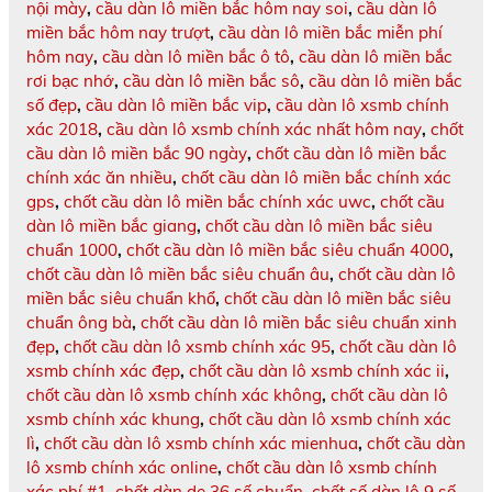
nội mày
,
cầu dàn lô miền bắc hôm nay soi
,
cầu dàn lô
miền bắc hôm nay trượt
,
cầu dàn lô miền bắc miễn phí
hôm nay
,
cầu dàn lô miền bắc ô tô
,
cầu dàn lô miền bắc
rơi bạc nhớ
,
cầu dàn lô miền bắc sô
,
cầu dàn lô miền bắc
số đẹp
,
cầu dàn lô miền bắc vip
,
cầu dàn lô xsmb chính
xác 2018
,
cầu dàn lô xsmb chính xác nhất hôm nay
,
chốt
cầu dàn lô miền bắc 90 ngày
,
chốt cầu dàn lô miền bắc
chính xác ăn nhiều
,
chốt cầu dàn lô miền bắc chính xác
gps
,
chốt cầu dàn lô miền bắc chính xác uwc
,
chốt cầu
dàn lô miền bắc giang
,
chốt cầu dàn lô miền bắc siêu
chuẩn 1000
,
chốt cầu dàn lô miền bắc siêu chuẩn 4000
,
chốt cầu dàn lô miền bắc siêu chuẩn âu
,
chốt cầu dàn lô
miền bắc siêu chuẩn khổ
,
chốt cầu dàn lô miền bắc siêu
chuẩn ông bà
,
chốt cầu dàn lô miền bắc siêu chuẩn xinh
đẹp
,
chốt cầu dàn lô xsmb chính xác 95
,
chốt cầu dàn lô
xsmb chính xác đẹp
,
chốt cầu dàn lô xsmb chính xác ii
,
chốt cầu dàn lô xsmb chính xác không
,
chốt cầu dàn lô
xsmb chính xác khung
,
chốt cầu dàn lô xsmb chính xác
lì
,
chốt cầu dàn lô xsmb chính xác mienhua
,
chốt cầu dàn
lô xsmb chính xác online
,
chốt cầu dàn lô xsmb chính
xác phí #1
,
chốt dàn de 36 số chuẩn
,
chốt số dàn lô 9 số