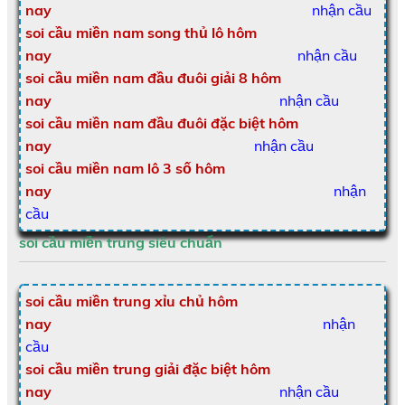
nay
nhận cầu
soi cầu miền nam song thủ lô hôm
nay
nhận cầu
soi cầu miền nam đầu đuôi giải 8 hôm
nay
nhận cầu
soi cầu miền nam đầu đuôi đặc biệt hôm
nay
nhận cầu
soi cầu miền nam lô 3 số hôm
nay
nhận
cầu
soi cầu miền trung siêu chuẩn
soi cầu miền trung xỉu chủ hôm
nay
nhận
cầu
soi cầu miền trung giải đặc biệt hôm
nay
nhận cầu