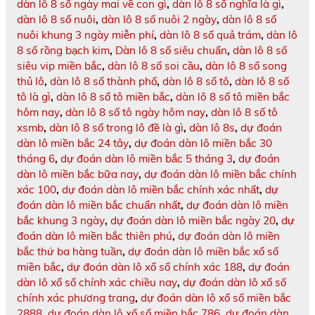
dàn lô 8 số ngày mai về con gì
,
dàn lô 8 số nghĩa là gì
,
dàn lô 8 số nuôi
,
dàn lô 8 số nuôi 2 ngày
,
dàn lô 8 số
nuôi khung 3 ngày miễn phí
,
dàn lô 8 số quả trám
,
dàn lô
8 số rồng bạch kim
,
Dàn lô 8 số siêu chuẩn
,
dàn lô 8 số
siêu vip miền bắc
,
dàn lô 8 số soi cầu
,
dàn lô 8 số song
thủ lô
,
dàn lô 8 số thành phố
,
dàn lô 8 số tô
,
dàn lô 8 số
tô là gì
,
dàn lô 8 số tô miền bắc
,
dàn lô 8 số tô miền bắc
hôm nay
,
dàn lô 8 số tô ngày hôm nay
,
dàn lô 8 số tô
xsmb
,
dàn lô 8 số trong lô đề là gì
,
dàn lô 8s
,
dự đoán
dàn lô miền bắc 24 tây
,
dự đoán dàn lô miền bắc 30
tháng 6
,
dự đoán dàn lô miền bắc 5 tháng 3
,
dự đoán
dàn lô miền bắc bữa nay
,
dự đoán dàn lô miền bắc chính
xác 100
,
dự đoán dàn lô miền bắc chính xác nhất
,
dự
đoán dàn lô miền bắc chuẩn nhất
,
dự đoán dàn lô miền
bắc khung 3 ngày
,
dự đoán dàn lô miền bắc ngày 20
,
dự
đoán dàn lô miền bắc thiên phú
,
dự đoán dàn lô miền
bắc thứ ba hàng tuần
,
dự đoán dàn lô miền bắc xổ số
miền bắc
,
dự đoán dàn lô xổ số chính xác 188
,
dự đoán
dàn lô xổ số chính xác chiều nay
,
dự đoán dàn lô xổ số
chính xác phương trang
,
dự đoán dàn lô xổ số miền bắc
2888
,
dự đoán dàn lô xổ số miền bắc 786
,
dự đoán dàn