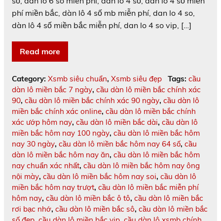
số, dan lo 6 so mien phi, dàn lô 4 số, dàn lô 4 số miền
phí miền bắc, dàn lô 4 số mb miễn phí, dan lo 4 so,
dàn lô 4 số miền bắc miễn phí, dan lo 4 so vip, […]
Read more
Category:
Xsmb siêu chuẩn
,
Xsmb siêu đẹp
Tags:
cầu
dàn lô miền bắc 7 ngày
,
cầu dàn lô miền bắc chính xác
90
,
cầu dàn lô miền bắc chính xác 90 ngày
,
cầu dàn lô
miền bắc chính xác online
,
cầu dàn lô miền bắc chính
xác ướp hôm nay
,
cầu dàn lô miền bắc dài
,
cầu dàn lô
miền bắc hôm nay 100 ngày
,
cầu dàn lô miền bắc hôm
nay 30 ngày
,
cầu dàn lô miền bắc hôm nay 64 số
,
cầu
dàn lô miền bắc hôm nay ăn
,
cầu dàn lô miền bắc hôm
nay chuẩn xác nhất
,
cầu dàn lô miền bắc hôm nay ông
nội mày
,
cầu dàn lô miền bắc hôm nay soi
,
cầu dàn lô
miền bắc hôm nay trượt
,
cầu dàn lô miền bắc miễn phí
hôm nay
,
cầu dàn lô miền bắc ô tô
,
cầu dàn lô miền bắc
rơi bạc nhớ
,
cầu dàn lô miền bắc sô
,
cầu dàn lô miền bắc
số đẹp
,
cầu dàn lô miền bắc vip
,
cầu dàn lô xsmb chính