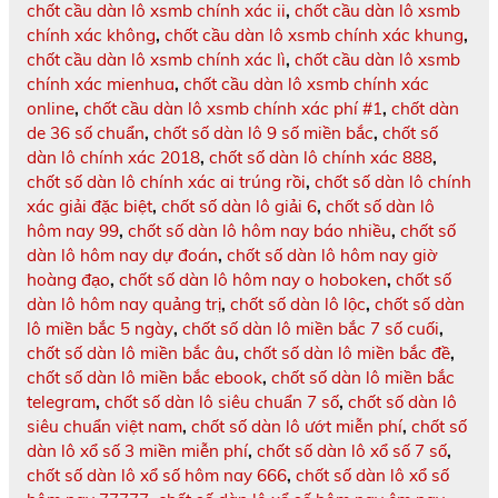
chốt cầu dàn lô xsmb chính xác ii
,
chốt cầu dàn lô xsmb
chính xác không
,
chốt cầu dàn lô xsmb chính xác khung
,
chốt cầu dàn lô xsmb chính xác lì
,
chốt cầu dàn lô xsmb
chính xác mienhua
,
chốt cầu dàn lô xsmb chính xác
online
,
chốt cầu dàn lô xsmb chính xác phí #1
,
chốt dàn
de 36 số chuẩn
,
chốt số dàn lô 9 số miền bắc
,
chốt số
dàn lô chính xác 2018
,
chốt số dàn lô chính xác 888
,
chốt số dàn lô chính xác ai trúng rồi
,
chốt số dàn lô chính
xác giải đặc biệt
,
chốt số dàn lô giải 6
,
chốt số dàn lô
hôm nay 99
,
chốt số dàn lô hôm nay báo nhiều
,
chốt số
dàn lô hôm nay dự đoán
,
chốt số dàn lô hôm nay giờ
hoàng đạo
,
chốt số dàn lô hôm nay o hoboken
,
chốt số
dàn lô hôm nay quảng trị
,
chốt số dàn lô lộc
,
chốt số dàn
lô miền bắc 5 ngày
,
chốt số dàn lô miền bắc 7 số cuối
,
chốt số dàn lô miền bắc âu
,
chốt số dàn lô miền bắc đề
,
chốt số dàn lô miền bắc ebook
,
chốt số dàn lô miền bắc
telegram
,
chốt số dàn lô siêu chuẩn 7 số
,
chốt số dàn lô
siêu chuẩn việt nam
,
chốt số dàn lô ướt miễn phí
,
chốt số
dàn lô xổ số 3 miền miễn phí
,
chốt số dàn lô xổ số 7 số
,
chốt số dàn lô xổ số hôm nay 666
,
chốt số dàn lô xổ số