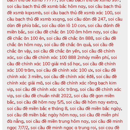
soi cầu bạch thủ đề xsmb bắc hôm nay
,
soi cầu bạch thủ
đề xsmb kqxsmb
,
soi cầu bạch thủ đề xsmb xác 100
,
soi
cầu bạch thủ đề xsmb xsqng
,
soi cầu dàn đề 247
,
soi cầu
dàn đề phía bắc
,
soi cầu dàn lô 10 con
,
soi cầu đánh đề
miền bắc
,
soi cầu đề chắc ăn 100 âm hôm nay
,
soi cầu
đề chắc ăn 100 ên
,
soi cầu đề chắc ăn 888
,
soi cầu đề
chắc ăn hôm nay
,
soi cầu đề chắc ăn quả
,
soi cầu đề
chắc ăn vậy
,
soi cầu đề chắc ăn yến
,
soi cầu đề chính
xác
,
soi cầu đề chính xác 100 888 2nháy miễn phí
,
soi
cầu đề chính xác 100 giải mã số học
,
soi cầu đề chính
xác 100 trăm
,
soi cầu đề chính xác 100 ưx
,
soi cầu đề
chính xác 3 miền
,
soi cầu đề chính xác êđê
,
soi cầu đề
chính xác giải mã
,
soi cầu đề chính xác rồng bạch kim
vip
,
soi cầu đề chính xác sóc trăng
,
soi cầu đề chính xác
vip
,
soi cầu đề chuẩn nhất 2022
,
soi cầu đề gan miền
bắc
,
soi cầu đề hôm nay 5/5
,
soi cầu đề hôm nay extra
,
soi cầu đề miền bắc e tháng 8
,
soi cầu đề miền bắc ngày
,
soi cầu đề miền bắc ngày hôm nay
,
soi cầu đề miễn phí
đà nẵng
,
soi cầu đề miền trung hôm nay
,
soi cầu đề minh
ngọc 7/7/2
,
soi cầu đề minh ngọc a trung roi
,
soi cau đề