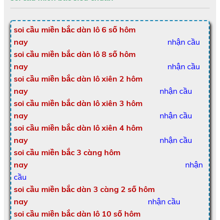
soi cầu miền bắc dàn lô 6 số hôm
nay
nhận cầu
soi cầu miền bắc dàn lô 8 số hôm
nay
nhận cầu
soi cầu miền bắc dàn lô xiên 2 hôm
nay
nhận cầu
soi cầu miền bắc dàn lô xiên 3 hôm
nay
nhận cầu
soi cầu miền bắc dàn lô xiên 4 hôm
nay
nhận cầu
soi cầu miền bắc 3 càng hôm
nay
nhận
cầu
soi cầu miền bắc dàn 3 càng 2 số hôm
nay
nhận cầu
soi cầu miền bắc dàn lô 10 số hôm