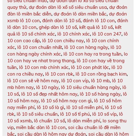
số siêu chuẩn indo
,
dự đoán dàn lô xổ số siêu chuẩn
quay thử
,
dự đoán dàn lô xổ số siêu chuẩn usa
,
dự đoán
đàn lô miền bắc diễn
,
dự đoán lô dàn miền bắc
,
dự đoán
xsmb lô 10 con
,
đánh dàn lô 10 số
,
đánh lô 10 con
,
đánh
lô dàn 10 con
,
ghép dàn lô 10 số
,
kết quả lô 10 số
,
kết
quả lô 10 số chính xác
,
lô 10 chính xác
,
lô 10 con 247
,
lô
10 con cao cấp
,
lô 10 con chiều nay
,
lô 10 con chính
xác
,
lô 10 con chuẩn nhất
,
lô 10 con hàng ngày
,
lô 10
con hàng ngày chính xác
,
lô 10 con hay ra trong tuần
,
lo
10 con hay ve nhat trong thang
,
lô 10 con hay về trong
tuần
,
lô 10 con mb chính xác
,
lô 10 con phát lộc
,
lô 10
con ra chiều nay
,
lô 10 con rbk
,
lô 10 con rồng bạch kim
,
lô 10 con sẽ về hôm nay
,
lô 10 con víp
,
lô 10 mb
,
lô 10
mb hôm nay
,
lô 10 ngày
,
lô 10 siêu chuẩn hàng ngày
,
lô
10 số
,
lô 10 số đẹp nhất hôm nay
,
lô 10 số hàng ngày
,
lô
10 số hôm nay
,
lô 10 số hôm nay con gì
,
lô 10 số hôm
nay miễn phí
,
lô 10 số là gì
,
lô 10 số miễn phí
,
lô 10 số
rbk
,
lô 10 số siêu chuẩn
,
lô 10 số tỉ phú
,
lô 10 số víp
,
lô
10 số xsmb
,
lô chuẩn 10 số
,
lô dàn miễn phí
,
lo song thu
vip
,
miền bắc dàn lô 10 con
,
soi cầu chuẩn lô đề miền
bắc
,
soi cầu dàn lô hôm nay dự đoán
,
soi cầu dàn lô hôm