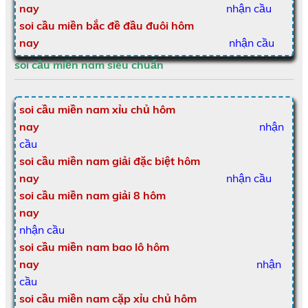
nay
nhận cầu
soi cầu miền bắc đề đầu đuôi hôm
nay
nhận cầu
soi cầu miền nam siêu chuẩn
soi cầu miền nam xỉu chủ hôm
nay
nhận
cầu
soi cầu miền nam giải đặc biệt hôm
nay
nhận cầu
soi cầu miền nam giải 8 hôm
nay
nhận cầu
soi cầu miền nam bao lô hôm
nay
nhận
cầu
soi cầu miền nam cặp xỉu chủ hôm