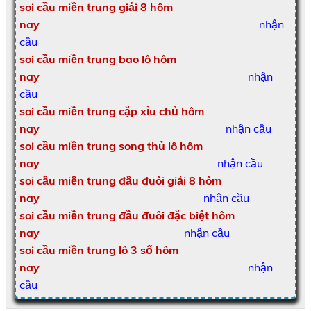
soi cầu miền trung giải 8 hôm
nay
nhận
cầu
soi cầu miền trung bao lô hôm
nay
nhận
cầu
soi cầu miền trung cặp xỉu chủ hôm
nay
nhận cầu
soi cầu miền trung song thủ lô hôm
nay
nhận cầu
soi cầu miền trung đầu đuôi giải 8 hôm
nay
nhận cầu
soi cầu miền trung đầu đuôi đặc biệt hôm
nay
nhận cầu
soi cầu miền trung lô 3 số hôm
nay
nhận
cầu