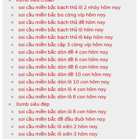
soi cầu miền bắc bạch thủ lô 2 nháy hôm nay
soi cầu miền bắc ba càng víp hôm nay
soi cầu miền bắc bạch thủ đề hôm nay
soi cầu miền bắc bạch thủ lô hôm nay
soi cầu miền bắc bạch thủ lô kép hôm nay
soi cầu miền bắc cặp 3 càng víp hôm nay
soi cầu miền bắc dàn đề 4 con hôm nay
soi cầu miền bắc dàn đề 6 con hôm nay
soi cầu miền bắc dàn đề 8 con hôm nay
soi cầu miền bắc dàn đề 10 con hôm nay
soi cầu miền bắc dàn lô 10 con hôm nay
soi cầu miền bắc dàn lô 4 con hôm nay
soi cầu miền bắc dàn lô 6 con hôm nay
Xsmb siêu đẹp
soi cầu miền bắc dàn lô 8 con hôm nay
soi cầu miền bắc đề đầu đuôi hôm nay
soi cầu miền bắc lô xiên 2 hôm nay
soi cầu miền bắc lô xiên 3 hôm nay