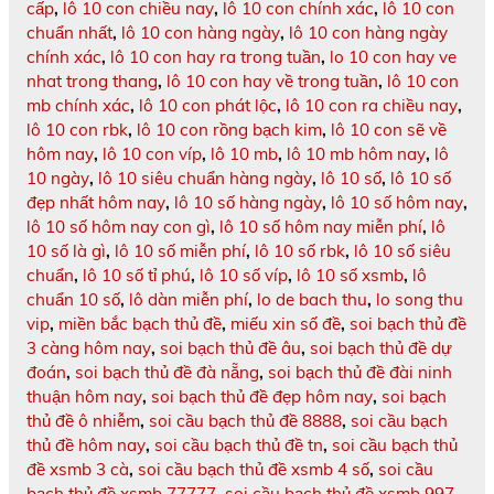
cấp
,
lô 10 con chiều nay
,
lô 10 con chính xác
,
lô 10 con
chuẩn nhất
,
lô 10 con hàng ngày
,
lô 10 con hàng ngày
chính xác
,
lô 10 con hay ra trong tuần
,
lo 10 con hay ve
nhat trong thang
,
lô 10 con hay về trong tuần
,
lô 10 con
mb chính xác
,
lô 10 con phát lộc
,
lô 10 con ra chiều nay
,
lô 10 con rbk
,
lô 10 con rồng bạch kim
,
lô 10 con sẽ về
hôm nay
,
lô 10 con víp
,
lô 10 mb
,
lô 10 mb hôm nay
,
lô
10 ngày
,
lô 10 siêu chuẩn hàng ngày
,
lô 10 số
,
lô 10 số
đẹp nhất hôm nay
,
lô 10 số hàng ngày
,
lô 10 số hôm nay
,
lô 10 số hôm nay con gì
,
lô 10 số hôm nay miễn phí
,
lô
10 số là gì
,
lô 10 số miễn phí
,
lô 10 số rbk
,
lô 10 số siêu
chuẩn
,
lô 10 số tỉ phú
,
lô 10 số víp
,
lô 10 số xsmb
,
lô
chuẩn 10 số
,
lô dàn miễn phí
,
lo de bach thu
,
lo song thu
vip
,
miền bắc bạch thủ đề
,
miếu xin số đề
,
soi bạch thủ đề
3 càng hôm nay
,
soi bạch thủ đề âu
,
soi bạch thủ đề dự
đoán
,
soi bạch thủ đề đà nẵng
,
soi bạch thủ đề đài ninh
thuận hôm nay
,
soi bạch thủ đề đẹp hôm nay
,
soi bạch
thủ đề ô nhiễm
,
soi cầu bạch thủ đề 8888
,
soi cầu bạch
thủ đề hôm nay
,
soi cầu bạch thủ đề tn
,
soi cầu bạch thủ
đề xsmb 3 cà
,
soi cầu bạch thủ đề xsmb 4 số
,
soi cầu
bạch thủ đề xsmb 77777
,
soi cầu bạch thủ đề xsmb 997
,