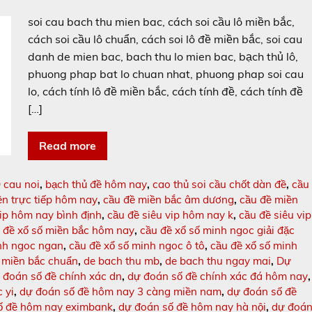
soi cau bach thu mien bac, cách soi cầu lô miền bắc,
cách soi cầu lô chuẩn, cách soi lô đề miền bắc, soi cau
danh de mien bac, bach thu lo mien bac, bạch thủ lô,
phuong phap bat lo chuan nhat, phuong phap soi cau
lo, cách tính lô đề miền bắc, cách tính đề, cách tính đề
[…]
Read more
 cau noi
,
bạch thủ đề hôm nay
,
cao thủ soi cầu chốt dàn đề
,
cầu
ền trực tiếp hôm nay
,
cầu đề miền bắc âm dương
,
cầu đề miền
vip hôm nay bình định
,
cầu đề siêu vip hôm nay k
,
cầu đề siêu vip
 đề xổ số miền bắc hôm nay
,
cầu đề xổ số minh ngoc giải đặc
inh ngoc ngan
,
cầu đề xổ số minh ngoc ô tô
,
cầu đề xổ số minh
ề miền bắc chuẩn
,
de bach thu mb
,
de bach thu ngay mai
,
Dự
 đoán số đề chính xác dn
,
dự đoán số đề chính xác đá hôm nay
,
 yi
,
dự đoán số đề hôm nay 3 càng miền nam
,
dự đoán số đề
ố đề hôm nay eximbank
,
dự đoán số đề hôm nay hà nội
,
dự đoá