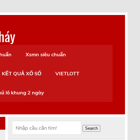
nháy
chuẩn
Xsmn siêu chuẩn
KẾT QUẢ XỔ SỐ
VIETLOTT
hủ lô khung 2 ngày
Search