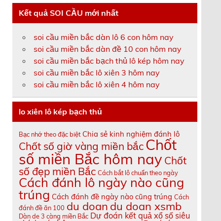
Kết quả SOI CẦU mới nhất
soi cầu miền bắc dàn lô 6 con hôm nay
soi cầu miền bắc dàn đề 10 con hôm nay
soi cầu miền bắc bạch thủ lô kép hôm nay
soi cầu miền bắc lô xiên 3 hôm nay
soi cầu miền bắc lô xiên 4 hôm nay
lo xiên lô kép bạch thủ
Chia sẻ kinh nghiệm đánh lô
Bạc nhớ theo đặc biệt
Chốt
Chốt số giờ vàng miền bắc
số miền Bắc hôm nay
Chốt
số đẹp miền Bắc
Cách bắt lô chuẩn theo ngày
Cách đánh lô ngày nào cũng
trúng
Cách đánh đề ngày nào cũng trúng
Cách
du doan
du doan xsmb
đánh đề ăn 100
Dự đoán kết quả xổ số siêu
Dàn de 3 càng miền Bắc