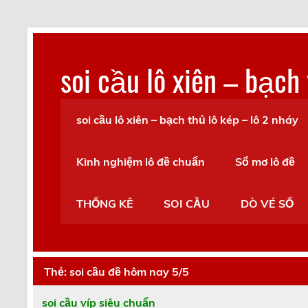
Skip
to
content
soi cầu lô xiên – bạch
soi cầu lô xiên – bạch thủ lô kép – bạch thủ lô 2 
soi cầu lô xiên – bạch thủ lô kép – lô 2 nháy
Kinh nghiệm lô đề chuẩn
Sổ mơ lô đề
THỐNG KÊ
SOI CẦU
DÒ VÉ SỐ
Thẻ:
soi cầu đề hôm nay 5/5
soi cầu víp siêu chuẩn