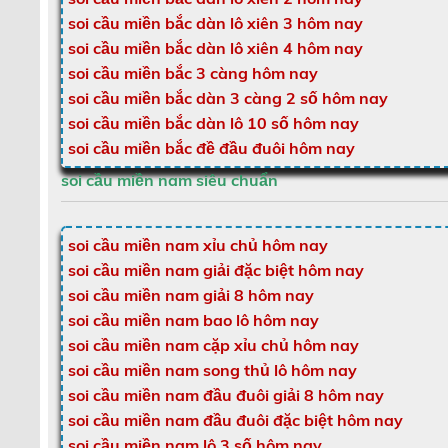
soi cầu miền bắc dàn lô xiên 3 hôm nay
soi cầu miền bắc dàn lô xiên 4 hôm nay
soi cầu miền bắc 3 càng hôm nay
soi cầu miền bắc dàn 3 càng 2 số hôm nay
soi cầu miền bắc dàn lô 10 số hôm nay
soi cầu miền bắc đề đầu đuôi hôm nay
soi cầu miền nam siêu chuẩn
soi cầu miền nam xỉu chủ hôm nay
soi cầu miền nam giải đặc biệt hôm nay
soi cầu miền nam giải 8 hôm nay
soi cầu miền nam bao lô hôm nay
soi cầu miền nam cặp xỉu chủ hôm nay
soi cầu miền nam song thủ lô hôm nay
soi cầu miền nam đầu đuôi giải 8 hôm nay
soi cầu miền nam đầu đuôi đặc biệt hôm nay
soi cầu miền nam lô 3 số hôm nay