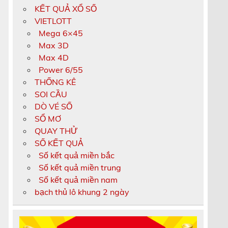
KẾT QUẢ XỔ SỐ
VIETLOTT
Mega 6×45
Max 3D
Max 4D
ố
Power 6/55
THỐNG KÊ
SOI CẦU
DÒ VÉ SỐ
SỔ MƠ
QUAY THỬ
SỐ KẾT QUẢ
Số kết quả miền bắc
Số kết quả miền trung
Số kết quả miền nam
bạch thủ lô khung 2 ngày