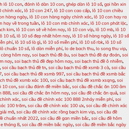
h lô 10 con
,
đánh lô dàn 10 con
,
ghép dàn lô 10 số
,
gọi hồn xin
0 chính xác
,
lô 10 con 247
,
lô 10 con cao cấp
,
lô 10 con chiều
con hàng ngày
,
lô 10 con hàng ngày chính xác
,
lô 10 con hay ra
on hay về trong tuần
,
lô 10 con mb chính xác
,
lô 10 con phát lộc
,
ạch kim
,
lô 10 con sẽ về hôm nay
,
lô 10 con víp
,
lô 10 mb
,
lô 10
lô 10 số
,
lô 10 số đẹp nhất hôm nay
,
lô 10 số hàng ngày
,
lô 10 s
iễn phí
,
lô 10 số là gì
,
lô 10 số miễn phí
,
lô 10 số rbk
,
lô 10 số
lô chuẩn 10 số
,
lô dàn miễn phí
,
lo de bach thu
,
lo song thu vip
,
3 càng hôm nay
,
soi bạch thủ đề âu
,
soi bạch thủ đề dự đoán
,
soi
ôm nay
,
soi bạch thủ đề đẹp hôm nay
,
soi bạch thủ đề ô nhiễm
,
,
soi cầu bạch thủ đề tn
,
soi cầu bạch thủ đề xsmb 3 cà
,
soi cầu
7
,
soi cầu bạch thủ đề xsmb 997
,
soi cầu bạch thủ đề xsmb bắc
ạch thủ đề xsmb xác 100
,
soi cầu bạch thủ đề xsmb xsqng
,
soi
ô 10 con
,
soi cầu đánh đề miền bắc
,
soi cầu đề chắc ăn 100 âm
n 888
,
soi cầu đề chắc ăn hôm nay
,
soi cầu đề chắc ăn quả
,
soi
 chính xác
,
soi cầu đề chính xác 100 888 2nháy miễn phí
,
soi
 xác 100 trăm
,
soi cầu đề chính xác 100 ưx
,
soi cầu đề chính xác
giải mã
,
soi cầu đề chính xác rồng bạch kim vip
,
soi cầu đề
đề chuẩn nhất 2022
,
soi cầu đề gan miền bắc
,
soi cầu đề hôm
 e tháng 8
,
soi cầu đề miền bắc ngày
,
soi cầu đề miền bắc ngày