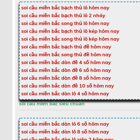
soi cầu miền bắc bạch thủ lô hôm nay
soi cầu miền bắc bạch thủ lô 2 nháy
soi cầu miền bắc song thủ lô hôm nay
soi cầu miền bắc bạch thủ lô kép hôm nay
soi cầu miền bắc song thủ lô kép hôm nay
soi cầu miền bắc bạch thủ đề hôm nay
soi cầu miền bắc song thủ đề hôm nay
soi cầu miền bắc dàn đề 4 số hôm nay
soi cầu miền bắc dàn đề 6 số hôm nay
soi cầu miền bắc dàn đề 8 số hôm nay
soi cầu miền bắc dàn đề 10 số hôm nay
soi cầu miền bắc dàn lô 4 số hôm nay
soi cầu miền bắc siêu chuẩn
soi cầu miền bắc dàn lô 6 số hôm nay
soi cầu miền bắc dàn lô 8 số hôm nay
soi cầu miền bắc dàn lô xiên 2 hôm nay