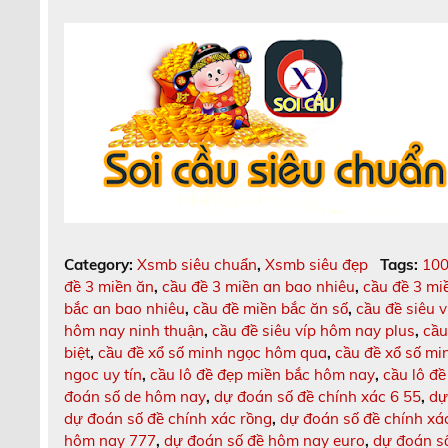
Category:
Xsmb siêu chuẩn
,
Xsmb siêu đẹp
Tags:
100
đề 3 miền ăn
,
cầu đề 3 miền an bao nhiêu
,
cầu đề 3 mi
bắc an bao nhiêu
,
cầu đề miền bắc ăn số
,
cầu đề siêu 
hôm nay ninh thuận
,
cầu đề siêu víp hôm nay plus
,
cầu
biệt
,
cầu đề xổ số minh ngọc hôm qua
,
cầu đề xổ số m
ngoc uy tín
,
cầu lô đề đẹp miền bắc hôm nay
,
cầu lô đ
đoán số de hôm nay
,
dự đoán số đề chính xác 6 55
,
dự
dự đoán số đề chính xác rồng
,
dự đoán số đề chính xác
hôm nay 777
,
dự đoán số đề hôm nay euro
,
dự đoán s