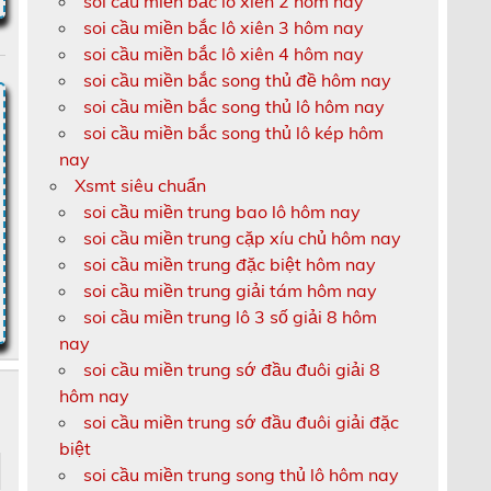
soi cầu miền bắc lô xiên 2 hôm nay
soi cầu miền bắc lô xiên 3 hôm nay
soi cầu miền bắc lô xiên 4 hôm nay
soi cầu miền bắc song thủ đề hôm nay
soi cầu miền bắc song thủ lô hôm nay
soi cầu miền bắc song thủ lô kép hôm
nay
Xsmt siêu chuẩn
soi cầu miền trung bao lô hôm nay
soi cầu miền trung cặp xíu chủ hôm nay
soi cầu miền trung đặc biệt hôm nay
soi cầu miền trung giải tám hôm nay
soi cầu miền trung lô 3 số giải 8 hôm
nay
soi cầu miền trung sớ đầu đuôi giải 8
hôm nay
soi cầu miền trung sớ đầu đuôi giải đặc
biệt
soi cầu miền trung song thủ lô hôm nay