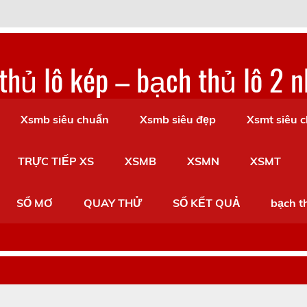
 thủ lô kép – bạch thủ lô 2 
nháy
Xsmb siêu chuẩn
Xsmb siêu đẹp
Xsmt siêu 
TRỰC TIẾP XS
XSMB
XSMN
XSMT
SỔ MƠ
QUAY THỬ
SỐ KẾT QUẢ
bạch t