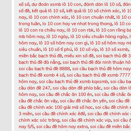
xổ số
,
dự đoán xsmb lô 10 con
,
đánh dàn lô 10 số
,
đán
số đề
,
kết quả lô 10 số
,
kết quả lô 10 số chính xác
,
lô 1
nay
,
lô 10 con chính xác
,
lô 10 con chuẩn nhất
,
lô 10 
trong tuần
,
lo 10 con hay ve nhat trong thang
,
lô 10 c
lô 10 con ra chiều nay
,
lô 10 con rbk
,
lô 10 con rồng b
mb hôm nay
,
lô 10 ngày
,
lô 10 siêu chuẩn hàng ngày
,
hôm nay
,
lô 10 số hôm nay con gì
,
lô 10 số hôm nay m
siêu chuẩn
,
lô 10 số tỉ phú
,
lô 10 số víp
,
lô 10 số xsmb
,
miền bắc bạch thủ đề
,
miếu xin số đề
,
soi bạch thủ đề 
bạch thủ đề đà nẵng
,
soi bạch thủ đề đài ninh thuận h
soi cầu bạch thủ đề 8888
,
soi cầu bạch thủ đề hôm nay
bạch thủ đề xsmb 4 số
,
soi cầu bạch thủ đề xsmb 7777
hôm nay
,
soi cầu bạch thủ đề xsmb kqxsmb
,
soi cầu b
cầu dàn đề 247
,
soi cầu dàn đề phía bắc
,
soi cầu dàn l
hôm nay
,
soi cầu đề chắc ăn 100 ên
,
soi cầu đề chắc ă
cầu đề chắc ăn vậy
,
soi cầu đề chắc ăn yến
,
soi cầu đề
cầu đề chính xác 100 giải mã số học
,
soi cầu đề chính
3 miền
,
soi cầu đề chính xác êđê
,
soi cầu đề chính xác 
chính xác sóc trăng
,
soi cầu đề chính xác vip
,
soi cầu 
nay 5/5
,
soi cầu đề hôm nay extra
,
soi cầu đề miền bắc