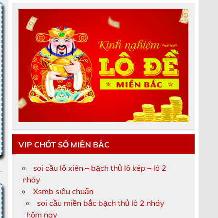
VIP CHỐT SỐ MIỀN BẮC
soi cầu lô xiên – bạch thủ lô kép – lô 2
nháy
Xsmb siêu chuẩn
soi cầu miền bắc bạch thủ lô 2 nháy
hôm nay