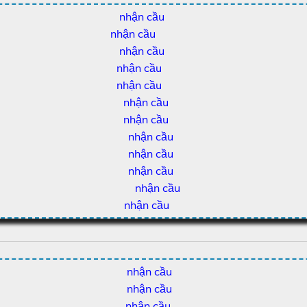
nhận cầu
nhận cầu
nhận cầu
nhận cầu
nhận cầu
nhận cầu
nhận cầu
nhận cầu
nhận cầu
nhận cầu
nhận cầu
nhận cầu
nhận cầu
nhận cầu
nhận cầu