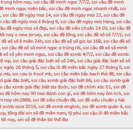
n trung hôm nay
,
soi cầu đề minh ngọc 7/7/2
,
soi cầu đề minh
 đề minh ngọc miền bắc
,
soi cầu đề minh ngọc nhanh nhất
,
soi
n
,
soi cầu đề ngày mai 14
,
soi cầu đề ngày mai 22
,
soi cầu đề
i cầu đề ngày mai ê tháng 9
,
soi cầu đề ngày mai hàng
,
soi cầu
cầu đề ngày mai số đẹp
,
soi cầu đề siêu chuẩn 24.00
,
soi cầu đề
 tối nay o new jersey
,
soi cầu đề tổng
,
soi cầu đề xổ số 7/7/2
,
soi
u đề xổ số ê miền 24h
,
soi cầu đề xổ số gia lai 168
,
soi cầu đề xổ
,
soi cầu đề xổ số minh ngọc a trúng rồi
,
soi cầu đề xổ số minh
đề xổ số yên minh ngọc
,
soi cầu đề xsmb 4/7/2
,
soi cầu đề xsmb
8 vip
,
soi cầu giải đặc biệt xổ số 24h
,
soi cầu giải đặc biệt xổ số
ắc ngày 26 tháng 5
,
soi cầu lô đề miền bắc ngày 27 tháng 5
,
soi
ip mb
,
soi cau lo truot mb
,
soi cầu miền bắc bạch thủ đề
,
soi cầu
ố giải đặc biệt
,
soi cầu xsmb giải đặc biệt 86
,
soi cầu xsmb giải
oi cầu xsmb giải đặc biệt dự đoán
,
soi đề chính xác 01
,
soi đề
oi đề hôm nay 90 mai đánh con gì
,
soi đề hôm nay âm lich
,
soi
ôm nay ưin2888
,
soi đề siêu chuẩn đề
,
soi đề siêu chuẩn y hải
đề xsmb asia 2018
,
soi đề xsmb english
,
soi đề xsmb quận 4
,
soi
vip
,
tổng đài xin số đề miền nam
,
tỷ phú soi cầu lô đề miền bắc
 tối nay
,
xin số đề thần tài thổ địa