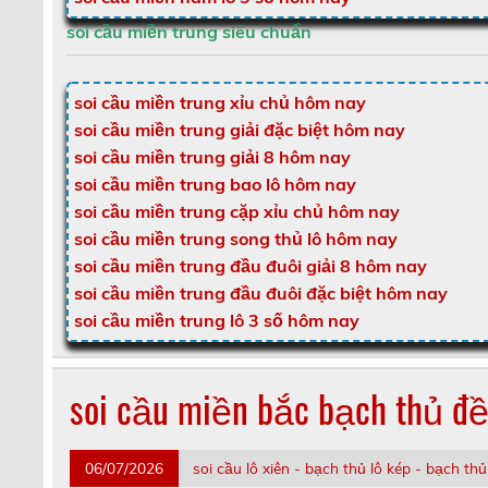
soi cầu miền trung siêu chuẩn
soi cầu miền trung xỉu chủ hôm nay
soi cầu miền trung giải đặc biệt hôm nay
soi cầu miền trung giải 8 hôm nay
soi cầu miền trung bao lô hôm nay
soi cầu miền trung cặp xỉu chủ hôm nay
soi cầu miền trung song thủ lô hôm nay
soi cầu miền trung đầu đuôi giải 8 hôm nay
soi cầu miền trung đầu đuôi đặc biệt hôm nay
soi cầu miền trung lô 3 số hôm nay
soi cầu miền bắc bạch thủ đ
06/07/2026
soi cầu lô xiên - bạch thủ lô kép - bạch thủ