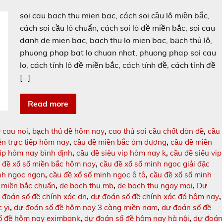
soi cau bach thu mien bac, cách soi cầu lô miền bắc,
cách soi cầu lô chuẩn, cách soi lô đề miền bắc, soi cau
danh de mien bac, bach thu lo mien bac, bạch thủ lô,
phuong phap bat lo chuan nhat, phuong phap soi cau
lo, cách tính lô đề miền bắc, cách tính đề, cách tính đề
[…]
Read more
 cau noi
,
bạch thủ đề hôm nay
,
cao thủ soi cầu chốt dàn đề
,
cầu
ền trực tiếp hôm nay
,
cầu đề miền bắc âm dương
,
cầu đề miền
vip hôm nay bình định
,
cầu đề siêu vip hôm nay k
,
cầu đề siêu vip
 đề xổ số miền bắc hôm nay
,
cầu đề xổ số minh ngoc giải đặc
inh ngoc ngan
,
cầu đề xổ số minh ngoc ô tô
,
cầu đề xổ số minh
ề miền bắc chuẩn
,
de bach thu mb
,
de bach thu ngay mai
,
Dự
 đoán số đề chính xác dn
,
dự đoán số đề chính xác đá hôm nay
,
 yi
,
dự đoán số đề hôm nay 3 càng miền nam
,
dự đoán số đề
ố đề hôm nay eximbank
,
dự đoán số đề hôm nay hà nội
,
dự đoá