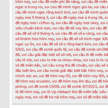
hôm nay
,
soi cầu đề miễn phí đà nẵng
,
soi cầu đề miề
ngọc a trung roi
,
soi cau đề minh ngoc gia lai
,
soi cầu
cầu đề minh ngọc rồng bach kim
,
soi cầu đề minh quâ
ngày mai 5 tháng 3
,
soi cầu đề ngày mai a trung rồi
,
so
đề ngày mai i clifton nj
,
soi cầu đề ngày mai okey
,
soi 
siêu chuẩn kênh mới
,
soi cầu đề tối nay êm
,
soi cầu đề
cầu đề xổ số 9 tháng 4
,
soi cầu đề xổ số e càng
,
soi cầ
số khánh hòa hôm nay
,
soi cầu đề xổ số minh ngọc 4/6
ngọc uy tín
,
soi cầu đề xổ số o rồng bạch kim
,
soi cầu 
5/5/2
,
soi cầu đề xsmb quốc tế
,
soi cầu đề xsmb ưin288
86
,
soi cầu giải đặc biệt xổ số nét
,
soi cầu lô đề miền b
cầu lô mb
,
soi cau lo mb ve nhieu nhay
,
soi cau lo to v
số đề miền bắc
,
soi cầu song thủ đề chuẩn
,
soi cầu xổ s
đặc biệt âm
,
soi cầu xsmb giải đặc biệt bắc hôm nay
,
s
chính xác an
,
soi đề hôm nay 05
,
soi đề hôm nay 9/5
,
s
đề hôm nay ecuador
,
soi đề hôm nay êm dịu
,
soi đề h
phòng
,
soi đề xsmb 03/09
,
soi đề xsmb 4/7/2021
,
soi 
lô đê hôm nay
,
soi lô víp mbbạch thủ đề miền bắc siêu 
ngày mai
,
xin số đề hà nội hôm nay
,
xin số đề miền bắc