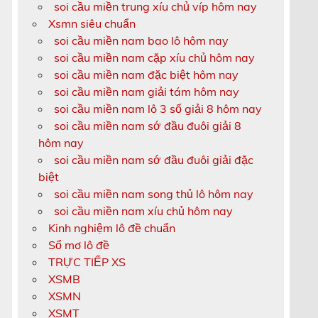
soi cầu miền trung xíu chủ víp hôm nay
Xsmn siêu chuẩn
soi cầu miền nam bao lô hôm nay
soi cầu miền nam cặp xíu chủ hôm nay
soi cầu miền nam đặc biệt hôm nay
soi cầu miền nam giải tám hôm nay
soi cầu miền nam lô 3 số giải 8 hôm nay
soi cầu miền nam sớ đầu đuôi giải 8
hôm nay
soi cầu miền nam sớ đầu đuôi giải đặc
biệt
soi cầu miền nam song thủ lô hôm nay
soi cầu miền nam xíu chủ hôm nay
Kinh nghiệm lô đề chuẩn
Sổ mơ lô đề
TRỰC TIẾP XS
XSMB
XSMN
n
XSMT