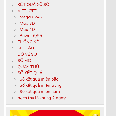
KẾT QUẢ XỔ SỐ
VIETLOTT
Mega 6×45
Max 3D
Max 4D
ố
Power 6/55
THỐNG KÊ
SOI CẦU
DÒ VÉ SỐ
SỔ MƠ
QUAY THỬ
SỐ KẾT QUẢ
Số kết quả miền bắc
Số kết quả miền trung
Số kết quả miền nam
bạch thủ lô khung 2 ngày