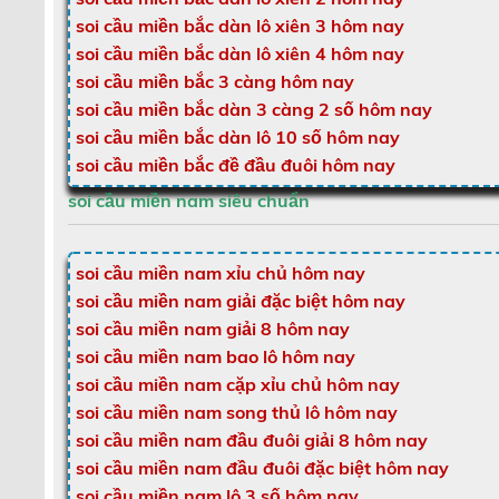
soi cầu miền bắc dàn lô xiên 3 hôm nay
soi cầu miền bắc dàn lô xiên 4 hôm nay
soi cầu miền bắc 3 càng hôm nay
soi cầu miền bắc dàn 3 càng 2 số hôm nay
soi cầu miền bắc dàn lô 10 số hôm nay
soi cầu miền bắc đề đầu đuôi hôm nay
soi cầu miền nam siêu chuẩn
soi cầu miền nam xỉu chủ hôm nay
soi cầu miền nam giải đặc biệt hôm nay
soi cầu miền nam giải 8 hôm nay
soi cầu miền nam bao lô hôm nay
soi cầu miền nam cặp xỉu chủ hôm nay
soi cầu miền nam song thủ lô hôm nay
soi cầu miền nam đầu đuôi giải 8 hôm nay
soi cầu miền nam đầu đuôi đặc biệt hôm nay
soi cầu miền nam lô 3 số hôm nay