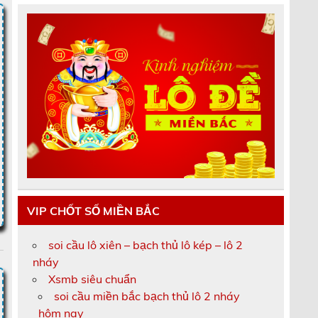
VIP CHỐT SỐ MIỀN BẮC
soi cầu lô xiên – bạch thủ lô kép – lô 2
nháy
Xsmb siêu chuẩn
soi cầu miền bắc bạch thủ lô 2 nháy
hôm nay