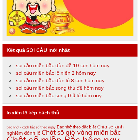
Kết quả SOI CẦU mới nhất
soi cầu miền bắc dàn đề 10 con hôm nay
soi cầu miền bắc lô xiên 2 hôm nay
soi cầu miền bắc dàn lô 8 con hôm nay
soi cầu miền bắc song thủ đề hôm nay
soi cầu miền bắc song thủ lô hôm nay
lo xiên lô kép bạch thủ
Chia sẻ kinh
Bạc nhớ theo đặc biệt
bạc nhớ - cách bắt số theo ngày
Chốt số giờ vàng miền bắc
nghiệm đánh lô
Chốt số miền Bắc hôm nay