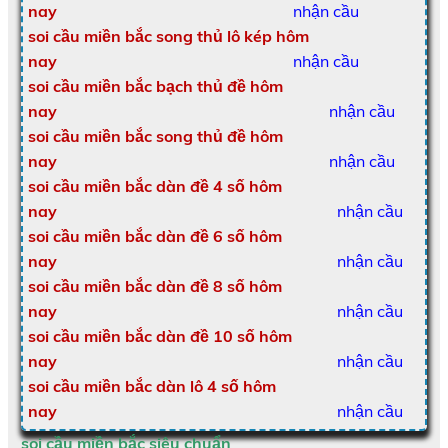
nay
nhận cầu
soi cầu miền bắc song thủ lô kép hôm
nay
nhận cầu
soi cầu miền bắc bạch thủ đề hôm
nay
nhận cầu
soi cầu miền bắc song thủ đề hôm
nay
nhận cầu
soi cầu miền bắc dàn đề 4 số hôm
nay
nhận cầu
soi cầu miền bắc dàn đề 6 số hôm
nay
nhận cầu
soi cầu miền bắc dàn đề 8 số hôm
nay
nhận cầu
soi cầu miền bắc dàn đề 10 số hôm
nay
nhận cầu
soi cầu miền bắc dàn lô 4 số hôm
nay
nhận cầu
soi cầu miền bắc siêu chuẩn