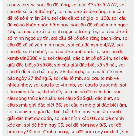
o new jersey
,
soi cầu đề tổng
,
soi cầu đề xổ số 7/7/2
,
soi
cầu đề xổ số 9 tháng 4
,
soi cầu đề xổ số e càng
,
soi cầu
đề xổ số ê miền 24h
,
soi cầu đề xổ số gia lai 168
,
soi cầu
đề xổ số khánh hòa hôm nay
,
soi cầu đề xổ số minh ngọc
4/6
,
soi cầu đề xổ số minh ngọc a trúng rồi
,
soi cầu đề xổ
số minh ngọc uy tín
,
soi cầu đề xổ số o rồng bạch kim
,
soi
cầu đề xổ số yên minh ngọc
,
soi cầu đề xsmb 4/7/2
,
soi
cầu đề xsmb 5/5/2
,
soi cầu đề xsmb quốc tế
,
soi cầu đề
xsmb ưin2888 vip
,
soi cầu giải đặc biệt xổ số 24h
,
soi cầu
giải đặc biệt xổ số 86
,
soi cầu giải đặc biệt xổ số nét
,
soi
cầu lô đề miền bắc ngày 26 tháng 5
,
soi cầu lô đề miền
bắc ngày 27 tháng 5
,
soi cầu lô mb
,
soi cau lo mb ve
nhieu nhay
,
soi cau lo to vip mb
,
soi cau lo truot mb
,
soi
cầu miền bắc bạch thủ đề
,
soi cầu số đề miền bắc
,
soi
cầu song thủ đề chuẩn
,
soi cầu xổ số giải đặc biệt
,
soi
cầu xsmb giải đặc biệt 86
,
soi cầu xsmb giải đặc biệt âm
,
soi cầu xsmb giải đặc biệt bắc hôm nay
,
soi cầu xsmb
giải đặc biệt dự đoán
,
soi đề chính xác 01
,
soi đề chính
xác an
,
soi đề hôm nay 05
,
soi đề hôm nay 9/5
,
soi đề
hôm nay 90 mai đánh con gì
,
soi đề hôm nay âm lich
,
soi