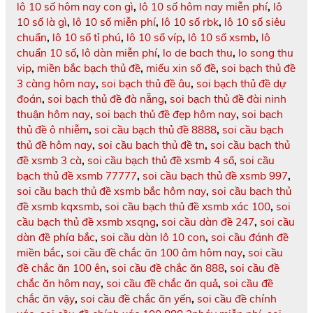
lô 10 số hôm nay con gì
,
lô 10 số hôm nay miễn phí
,
lô
10 số là gì
,
lô 10 số miễn phí
,
lô 10 số rbk
,
lô 10 số siêu
chuẩn
,
lô 10 số tỉ phú
,
lô 10 số víp
,
lô 10 số xsmb
,
lô
chuẩn 10 số
,
lô dàn miễn phí
,
lo de bach thu
,
lo song thu
vip
,
miền bắc bạch thủ đề
,
miếu xin số đề
,
soi bạch thủ đề
3 càng hôm nay
,
soi bạch thủ đề âu
,
soi bạch thủ đề dự
đoán
,
soi bạch thủ đề đà nẵng
,
soi bạch thủ đề đài ninh
thuận hôm nay
,
soi bạch thủ đề đẹp hôm nay
,
soi bạch
thủ đề ô nhiễm
,
soi cầu bạch thủ đề 8888
,
soi cầu bạch
thủ đề hôm nay
,
soi cầu bạch thủ đề tn
,
soi cầu bạch thủ
đề xsmb 3 cà
,
soi cầu bạch thủ đề xsmb 4 số
,
soi cầu
bạch thủ đề xsmb 77777
,
soi cầu bạch thủ đề xsmb 997
,
soi cầu bạch thủ đề xsmb bắc hôm nay
,
soi cầu bạch thủ
đề xsmb kqxsmb
,
soi cầu bạch thủ đề xsmb xác 100
,
soi
cầu bạch thủ đề xsmb xsqng
,
soi cầu dàn đề 247
,
soi cầu
dàn đề phía bắc
,
soi cầu dàn lô 10 con
,
soi cầu đánh đề
miền bắc
,
soi cầu đề chắc ăn 100 âm hôm nay
,
soi cầu
đề chắc ăn 100 ên
,
soi cầu đề chắc ăn 888
,
soi cầu đề
chắc ăn hôm nay
,
soi cầu đề chắc ăn quả
,
soi cầu đề
chắc ăn vậy
,
soi cầu đề chắc ăn yến
,
soi cầu đề chính