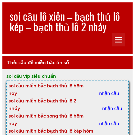
Skip
to
soi cầu lô xiên – bạch thủ lô
content
kép – bạch thủ lô 2 nháy
soi cầu lô xiên – bạch thủ lô kép – bạch thủ lô 2 nháy
Thẻ:
cầu đề miền bắc ăn số
soi cầu víp siêu chuẩn
soi cầu miền bắc bạch thủ lô hôm
nay
nhận cầu
soi cầu miền bắc bạch thủ lô 2
nháy
nhận cầu
soi cầu miền bắc song thủ lô hôm
nay
nhận cầu
soi cầu miền bắc bạch thủ lô kép hôm