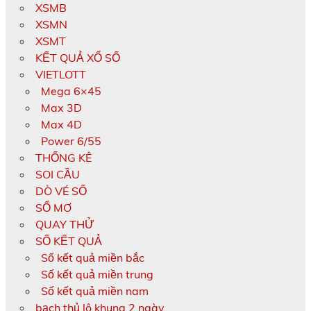
XSMB
XSMN
XSMT
KẾT QUẢ XỔ SỐ
VIETLOTT
Mega 6×45
Max 3D
Max 4D
Power 6/55
THỐNG KÊ
SOI CẦU
DÒ VÉ SỐ
SỔ MƠ
QUAY THỬ
SỐ KẾT QUẢ
Số kết quả miền bắc
Số kết quả miền trung
Số kết quả miền nam
bạch thủ lô khung 2 ngày