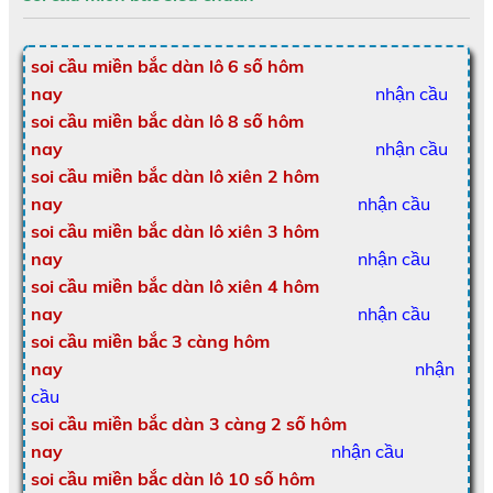
soi cầu miền bắc dàn lô 6 số hôm
nay
nhận cầu
soi cầu miền bắc dàn lô 8 số hôm
nay
nhận cầu
soi cầu miền bắc dàn lô xiên 2 hôm
nay
nhận cầu
soi cầu miền bắc dàn lô xiên 3 hôm
nay
nhận cầu
soi cầu miền bắc dàn lô xiên 4 hôm
nay
nhận cầu
soi cầu miền bắc 3 càng hôm
nay
nhận
cầu
soi cầu miền bắc dàn 3 càng 2 số hôm
nay
nhận cầu
soi cầu miền bắc dàn lô 10 số hôm