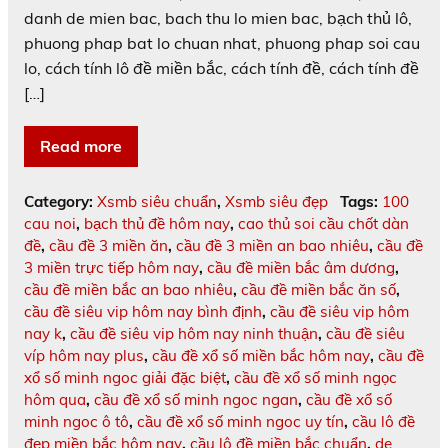
danh de mien bac, bach thu lo mien bac, bạch thủ lô,
phuong phap bat lo chuan nhat, phuong phap soi cau
lo, cách tính lô đề miền bắc, cách tính đề, cách tính đề
[…]
Read more
Category:
Xsmb siêu chuẩn
,
Xsmb siêu đẹp
Tags:
100
cau noi
,
bạch thủ đề hôm nay
,
cao thủ soi cầu chốt dàn
đề
,
cầu đề 3 miền ăn
,
cầu đề 3 miền an bao nhiêu
,
cầu đề
3 miền trực tiếp hôm nay
,
cầu đề miền bắc âm dương
,
cầu đề miền bắc an bao nhiêu
,
cầu đề miền bắc ăn số
,
cầu đề siêu vip hôm nay bình định
,
cầu đề siêu vip hôm
nay k
,
cầu đề siêu vip hôm nay ninh thuận
,
cầu đề siêu
víp hôm nay plus
,
cầu đề xổ số miền bắc hôm nay
,
cầu đề
xổ số minh ngoc giải đặc biệt
,
cầu đề xổ số minh ngọc
hôm qua
,
cầu đề xổ số minh ngoc ngan
,
cầu đề xổ số
minh ngoc ô tô
,
cầu đề xổ số minh ngoc uy tín
,
cầu lô đề
đẹp miền bắc hôm nay
,
cầu lô đề miền bắc chuẩn
,
de