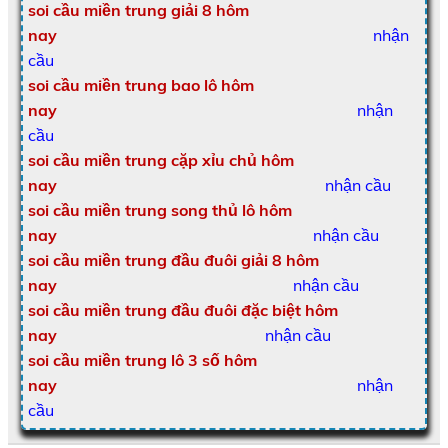
soi cầu miền trung giải 8 hôm
nay
nhận
cầu
soi cầu miền trung bao lô hôm
nay
nhận
cầu
soi cầu miền trung cặp xỉu chủ hôm
nay
nhận cầu
soi cầu miền trung song thủ lô hôm
nay
nhận cầu
soi cầu miền trung đầu đuôi giải 8 hôm
nay
nhận cầu
soi cầu miền trung đầu đuôi đặc biệt hôm
nay
nhận cầu
soi cầu miền trung lô 3 số hôm
nay
nhận
cầu