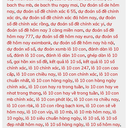
bach thu mb
,
de bach thu ngay mai
,
Dự đoán số de hôm
nay
,
dự đoán số đề chính xác 6 55
,
dự đoán số đề chính
xác dn
,
dự đoán số đề chính xác đá hôm nay
,
dự đoán
số đề chính xác rồng
,
dự đoán số đề chính xác yi
,
dự
đoán số đề hôm nay 3 càng miền nam
,
dự đoán số đề
hôm nay 777
,
dự đoán số đề hôm nay euro
,
dự đoán số
đề hôm nay eximbank
,
dự đoán số đề hôm nay hà nội
,
dự đoán xổ số
,
dự đoán xsmb lô 10 con
,
đánh dàn lô 10
số
,
đánh lô 10 con
,
đánh lô dàn 10 con
,
ghép dàn lô 10
số
,
gọi hồn xin số đề
,
kết quả lô 10 số
,
kết quả lô 10 số
chính xác
,
lô 10 chính xác
,
lô 10 con 247
,
lô 10 con cao
cấp
,
lô 10 con chiều nay
,
lô 10 con chính xác
,
lô 10 con
chuẩn nhất
,
lô 10 con hàng ngày
,
lô 10 con hàng ngày
chính xác
,
lô 10 con hay ra trong tuần
,
lo 10 con hay ve
nhat trong thang
,
lô 10 con hay về trong tuần
,
lô 10 con
mb chính xác
,
lô 10 con phát lộc
,
lô 10 con ra chiều nay
,
lô 10 con rbk
,
lô 10 con rồng bạch kim
,
lô 10 con sẽ về
hôm nay
,
lô 10 con víp
,
lô 10 mb
,
lô 10 mb hôm nay
,
lô
10 ngày
,
lô 10 siêu chuẩn hàng ngày
,
lô 10 số
,
lô 10 số
đẹp nhất hôm nay
,
lô 10 số hàng ngày
,
lô 10 số hôm nay
,