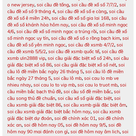
o new jersey
,
soi cầu đề tổng
,
soi cầu đề xổ số 7/7/2
,
soi
cầu đề xổ số 9 tháng 4
,
soi cầu đề xổ số e càng
,
soi cầu
đề xổ số ê miền 24h
,
soi cầu đề xổ số gia lai 168
,
soi cầu
đề xổ số khánh hòa hôm nay
,
soi cầu đề xổ số minh ngọc
4/6
,
soi cầu đề xổ số minh ngọc a trúng rồi
,
soi cầu đề xổ
số minh ngọc uy tín
,
soi cầu đề xổ số o rồng bạch kim
,
soi
cầu đề xổ số yên minh ngọc
,
soi cầu đề xsmb 4/7/2
,
soi
cầu đề xsmb 5/5/2
,
soi cầu đề xsmb quốc tế
,
soi cầu đề
xsmb ưin2888 vip
,
soi cầu giải đặc biệt xổ số 24h
,
soi cầu
giải đặc biệt xổ số 86
,
soi cầu giải đặc biệt xổ số nét
,
soi
cầu lô đề miền bắc ngày 26 tháng 5
,
soi cầu lô đề miền
bắc ngày 27 tháng 5
,
soi cầu lô mb
,
soi cau lo mb ve
nhieu nhay
,
soi cau lo to vip mb
,
soi cau lo truot mb
,
soi
cầu miền bắc bạch thủ đề
,
soi cầu số đề miền bắc
,
soi
cầu song thủ đề chuẩn
,
soi cầu xổ số giải đặc biệt
,
soi
cầu xsmb giải đặc biệt 86
,
soi cầu xsmb giải đặc biệt âm
,
soi cầu xsmb giải đặc biệt bắc hôm nay
,
soi cầu xsmb
giải đặc biệt dự đoán
,
soi đề chính xác 01
,
soi đề chính
xác an
,
soi đề hôm nay 05
,
soi đề hôm nay 9/5
,
soi đề
hôm nay 90 mai đánh con gì
,
soi đề hôm nay âm lich
,
soi