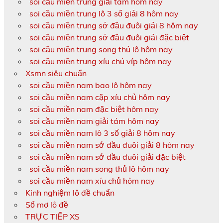
soi cầu miền trung giải tám hôm nay
soi cầu miền trung lô 3 số giải 8 hôm nay
soi cầu miền trung sớ đầu đuôi giải 8 hôm nay
soi cầu miền trung sớ đầu đuôi giải đặc biệt
soi cầu miền trung song thủ lô hôm nay
soi cầu miền trung xíu chủ víp hôm nay
Xsmn siêu chuẩn
soi cầu miền nam bao lô hôm nay
soi cầu miền nam cặp xíu chủ hôm nay
soi cầu miền nam đặc biệt hôm nay
soi cầu miền nam giải tám hôm nay
soi cầu miền nam lô 3 số giải 8 hôm nay
soi cầu miền nam sớ đầu đuôi giải 8 hôm nay
soi cầu miền nam sớ đầu đuôi giải đặc biệt
soi cầu miền nam song thủ lô hôm nay
soi cầu miền nam xíu chủ hôm nay
Kinh nghiệm lô đề chuẩn
Sổ mơ lô đề
TRỰC TIẾP XS