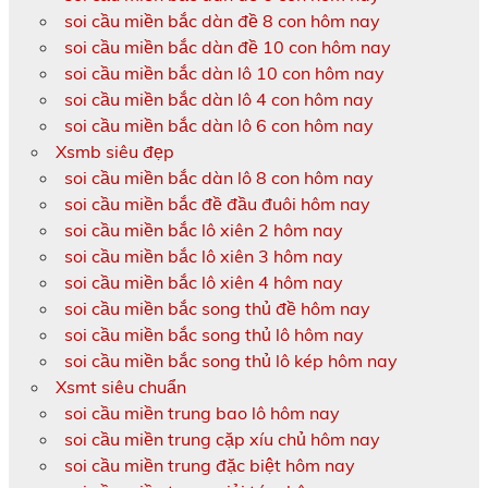
soi cầu miền bắc dàn đề 8 con hôm nay
soi cầu miền bắc dàn đề 10 con hôm nay
soi cầu miền bắc dàn lô 10 con hôm nay
soi cầu miền bắc dàn lô 4 con hôm nay
soi cầu miền bắc dàn lô 6 con hôm nay
Xsmb siêu đẹp
soi cầu miền bắc dàn lô 8 con hôm nay
soi cầu miền bắc đề đầu đuôi hôm nay
soi cầu miền bắc lô xiên 2 hôm nay
soi cầu miền bắc lô xiên 3 hôm nay
soi cầu miền bắc lô xiên 4 hôm nay
soi cầu miền bắc song thủ đề hôm nay
soi cầu miền bắc song thủ lô hôm nay
soi cầu miền bắc song thủ lô kép hôm nay
Xsmt siêu chuẩn
soi cầu miền trung bao lô hôm nay
soi cầu miền trung cặp xíu chủ hôm nay
soi cầu miền trung đặc biệt hôm nay