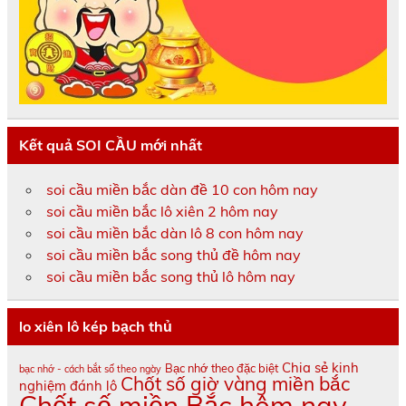
Kết quả SOI CẦU mới nhất
soi cầu miền bắc dàn đề 10 con hôm nay
soi cầu miền bắc lô xiên 2 hôm nay
soi cầu miền bắc dàn lô 8 con hôm nay
soi cầu miền bắc song thủ đề hôm nay
soi cầu miền bắc song thủ lô hôm nay
lo xiên lô kép bạch thủ
Chia sẻ kinh
Bạc nhớ theo đặc biệt
bạc nhớ - cách bắt số theo ngày
Chốt số giờ vàng miền bắc
nghiệm đánh lô
Chốt số miền Bắc hôm nay