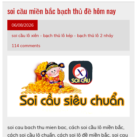
soi cầu miền bắc bạch thủ đề hôm nay
06/08/2026
soi cầu lô xiên - bạch thủ lô kép - bạch thủ lô 2 nháy
114 comments
soi cau bach thu mien bac, cách soi cầu lô miền bắc,
cách soi cầu lô chuẩn, cách soi lô đề miền bắc, soi cau