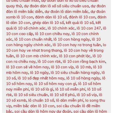
số siêu chuẩn indo
,
dự đoán dàn lô xổ số siêu chuẩn
quay thử
,
dự đoán dàn lô xổ số siêu chuẩn usa
,
dự đoán
đàn lô miền bắc diễn
,
dự đoán lô dàn miền bắc
,
dự đoán
xsmb lô 10 con
,
đánh dàn lô 10 số
,
đánh lô 10 con
,
đánh
lô dàn 10 con
,
ghép dàn lô 10 số
,
kết quả lô 10 số
,
kết
quả lô 10 số chính xác
,
lô 10 chính xác
,
lô 10 con 247
,
lô
10 con cao cấp
,
lô 10 con chiều nay
,
lô 10 con chính
xác
,
lô 10 con chuẩn nhất
,
lô 10 con hàng ngày
,
lô 10
con hàng ngày chính xác
,
lô 10 con hay ra trong tuần
,
lo
10 con hay ve nhat trong thang
,
lô 10 con hay về trong
tuần
,
lô 10 con mb chính xác
,
lô 10 con phát lộc
,
lô 10
con ra chiều nay
,
lô 10 con rbk
,
lô 10 con rồng bạch kim
,
lô 10 con sẽ về hôm nay
,
lô 10 con víp
,
lô 10 mb
,
lô 10
mb hôm nay
,
lô 10 ngày
,
lô 10 siêu chuẩn hàng ngày
,
lô
10 số
,
lô 10 số đẹp nhất hôm nay
,
lô 10 số hàng ngày
,
lô
10 số hôm nay
,
lô 10 số hôm nay con gì
,
lô 10 số hôm
nay miễn phí
,
lô 10 số là gì
,
lô 10 số miễn phí
,
lô 10 số
rbk
,
lô 10 số siêu chuẩn
,
lô 10 số tỉ phú
,
lô 10 số víp
,
lô
10 số xsmb
,
lô chuẩn 10 số
,
lô dàn miễn phí
,
lo song thu
vip
,
miền bắc dàn lô 10 con
,
soi cầu chuẩn lô đề miền
bắc
,
soi cầu dàn lô hôm nay dự đoán
,
soi cầu dàn lô hôm