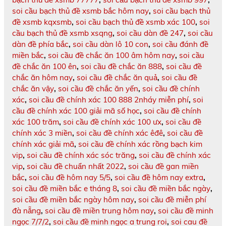
soi cầu bạch thủ đề xsmb bắc hôm nay
,
soi cầu bạch thủ
đề xsmb kqxsmb
,
soi cầu bạch thủ đề xsmb xác 100
,
soi
cầu bạch thủ đề xsmb xsqng
,
soi cầu dàn đề 247
,
soi cầu
dàn đề phía bắc
,
soi cầu dàn lô 10 con
,
soi cầu đánh đề
miền bắc
,
soi cầu đề chắc ăn 100 âm hôm nay
,
soi cầu
đề chắc ăn 100 ên
,
soi cầu đề chắc ăn 888
,
soi cầu đề
chắc ăn hôm nay
,
soi cầu đề chắc ăn quả
,
soi cầu đề
chắc ăn vậy
,
soi cầu đề chắc ăn yến
,
soi cầu đề chính
xác
,
soi cầu đề chính xác 100 888 2nháy miễn phí
,
soi
cầu đề chính xác 100 giải mã số học
,
soi cầu đề chính
xác 100 trăm
,
soi cầu đề chính xác 100 ưx
,
soi cầu đề
chính xác 3 miền
,
soi cầu đề chính xác êđê
,
soi cầu đề
chính xác giải mã
,
soi cầu đề chính xác rồng bạch kim
vip
,
soi cầu đề chính xác sóc trăng
,
soi cầu đề chính xác
vip
,
soi cầu đề chuẩn nhất 2022
,
soi cầu đề gan miền
bắc
,
soi cầu đề hôm nay 5/5
,
soi cầu đề hôm nay extra
,
soi cầu đề miền bắc e tháng 8
,
soi cầu đề miền bắc ngày
,
soi cầu đề miền bắc ngày hôm nay
,
soi cầu đề miễn phí
đà nẵng
,
soi cầu đề miền trung hôm nay
,
soi cầu đề minh
ngọc 7/7/2
,
soi cầu đề minh ngọc a trung roi
,
soi cau đề