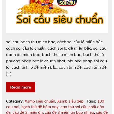
soi cau bach thu mien bac, cách soi cầu lô miền bắc,
cách soi cầu lô chuẩn, cách soi lô đề miền bắc, soi cau
danh de mien bac, bach thu lo mien bac, bạch thủ lô,
phuong phap bat lo chuan nhat, phuong phap soi cau
lo, cách tính lô đề miền bắc, cách tính đề, cách tính đề
[…]
Read more
Category:
Xsmb siêu chuẩn
,
Xsmb siêu đẹp
Tags:
100
cau noi
,
bạch thủ đề hôm nay
,
cao thủ soi cầu chốt dàn
đề
,
cầu đề 3 miền ăn
,
cầu đề 3 miền an bao nhiêu
,
cầu đề