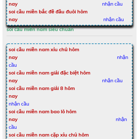
nay
nhận cầu
soi cầu miền bắc đề đầu đuôi hôm
nay
nhận cầu
soi cầu miền nam siêu chuẩn
soi cầu miền nam xỉu chủ hôm
nay
nhận
cầu
soi cầu miền nam giải đặc biệt hôm
nay
nhận cầu
soi cầu miền nam giải 8 hôm
nay
nhận cầu
soi cầu miền nam bao lô hôm
nay
nhận
cầu
soi cầu miền nam cặp xỉu chủ hôm