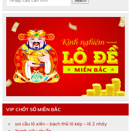
Search
VIP CHỐT SỐ MIỀN BẮC
soi cầu lô xiên – bạch thủ lô kép – lô 2 nháy
Xsmb siêu chuẩn