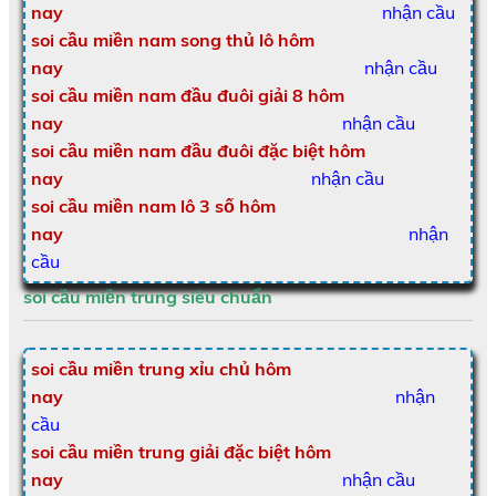
nay
nhận cầu
soi cầu miền nam song thủ lô hôm
nay
nhận cầu
soi cầu miền nam đầu đuôi giải 8 hôm
nay
nhận cầu
soi cầu miền nam đầu đuôi đặc biệt hôm
nay
nhận cầu
soi cầu miền nam lô 3 số hôm
nay
nhận
cầu
soi cầu miền trung siêu chuẩn
soi cầu miền trung xỉu chủ hôm
nay
nhận
cầu
soi cầu miền trung giải đặc biệt hôm
nay
nhận cầu