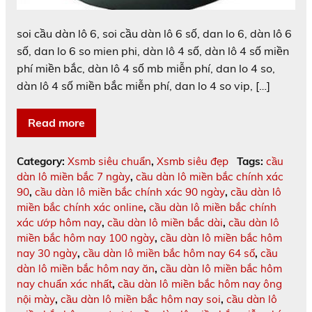
soi cầu dàn lô 6, soi cầu dàn lô 6 số, dan lo 6, dàn lô 6
số, dan lo 6 so mien phi, dàn lô 4 số, dàn lô 4 số miền
phí miền bắc, dàn lô 4 số mb miễn phí, dan lo 4 so,
dàn lô 4 số miền bắc miễn phí, dan lo 4 so vip, […]
Read more
Category:
Xsmb siêu chuẩn
,
Xsmb siêu đẹp
Tags:
cầu
dàn lô miền bắc 7 ngày
,
cầu dàn lô miền bắc chính xác
90
,
cầu dàn lô miền bắc chính xác 90 ngày
,
cầu dàn lô
miền bắc chính xác online
,
cầu dàn lô miền bắc chính
xác ướp hôm nay
,
cầu dàn lô miền bắc dài
,
cầu dàn lô
miền bắc hôm nay 100 ngày
,
cầu dàn lô miền bắc hôm
nay 30 ngày
,
cầu dàn lô miền bắc hôm nay 64 số
,
cầu
dàn lô miền bắc hôm nay ăn
,
cầu dàn lô miền bắc hôm
nay chuẩn xác nhất
,
cầu dàn lô miền bắc hôm nay ông
nội mày
,
cầu dàn lô miền bắc hôm nay soi
,
cầu dàn lô