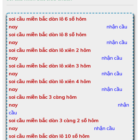
soi cầu miền bắc dàn lô 6 số hôm
nay
nhận cầu
soi cầu miền bắc dàn lô 8 số hôm
nay
nhận cầu
soi cầu miền bắc dàn lô xiên 2 hôm
nay
nhận cầu
soi cầu miền bắc dàn lô xiên 3 hôm
nay
nhận cầu
soi cầu miền bắc dàn lô xiên 4 hôm
nay
nhận cầu
soi cầu miền bắc 3 càng hôm
nay
nhận
cầu
soi cầu miền bắc dàn 3 càng 2 số hôm
nay
nhận cầu
soi cầu miền bắc dàn lô 10 số hôm