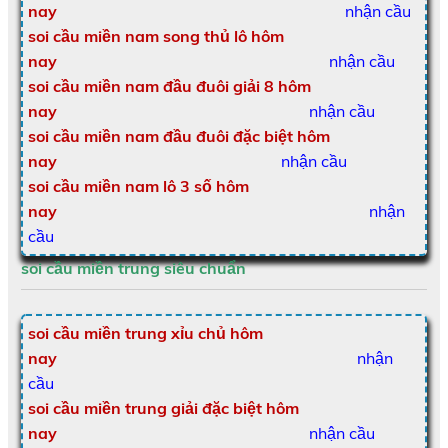
nay
nhận cầu
soi cầu miền nam song thủ lô hôm
nay
nhận cầu
soi cầu miền nam đầu đuôi giải 8 hôm
nay
nhận cầu
soi cầu miền nam đầu đuôi đặc biệt hôm
nay
nhận cầu
soi cầu miền nam lô 3 số hôm
nay
nhận
cầu
soi cầu miền trung siêu chuẩn
soi cầu miền trung xỉu chủ hôm
nay
nhận
cầu
soi cầu miền trung giải đặc biệt hôm
nay
nhận cầu