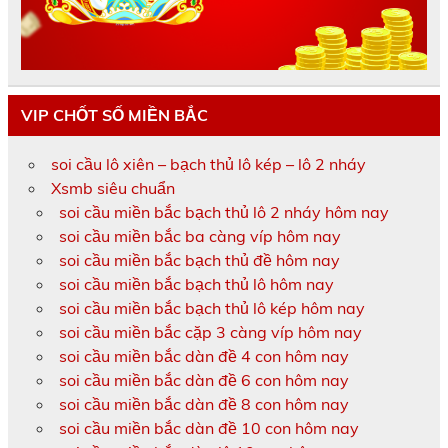
VIP CHỐT SỐ MIỀN BẮC
soi cầu lô xiên – bạch thủ lô kép – lô 2 nháy
Xsmb siêu chuẩn
soi cầu miền bắc bạch thủ lô 2 nháy hôm nay
soi cầu miền bắc ba càng víp hôm nay
soi cầu miền bắc bạch thủ đề hôm nay
soi cầu miền bắc bạch thủ lô hôm nay
soi cầu miền bắc bạch thủ lô kép hôm nay
soi cầu miền bắc cặp 3 càng víp hôm nay
soi cầu miền bắc dàn đề 4 con hôm nay
soi cầu miền bắc dàn đề 6 con hôm nay
soi cầu miền bắc dàn đề 8 con hôm nay
soi cầu miền bắc dàn đề 10 con hôm nay