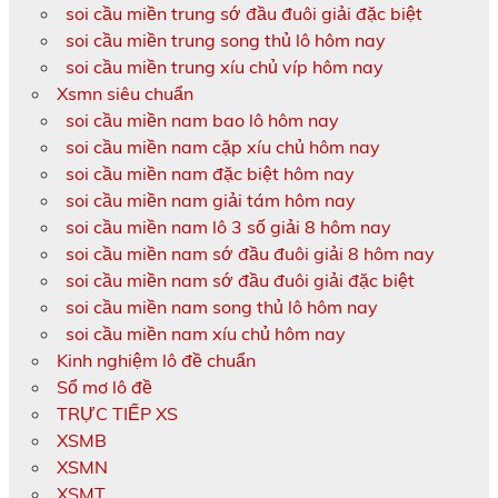
soi cầu miền trung sớ đầu đuôi giải đặc biệt
soi cầu miền trung song thủ lô hôm nay
soi cầu miền trung xíu chủ víp hôm nay
Xsmn siêu chuẩn
soi cầu miền nam bao lô hôm nay
soi cầu miền nam cặp xíu chủ hôm nay
soi cầu miền nam đặc biệt hôm nay
soi cầu miền nam giải tám hôm nay
soi cầu miền nam lô 3 số giải 8 hôm nay
soi cầu miền nam sớ đầu đuôi giải 8 hôm nay
soi cầu miền nam sớ đầu đuôi giải đặc biệt
soi cầu miền nam song thủ lô hôm nay
soi cầu miền nam xíu chủ hôm nay
Kinh nghiệm lô đề chuẩn
Sổ mơ lô đề
TRỰC TIẾP XS
XSMB
XSMN
XSMT