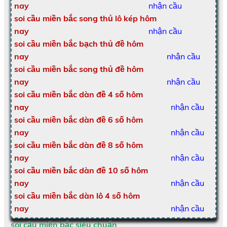
nay
nhận cầu
soi cầu miền bắc song thủ lô kép hôm
nay
nhận cầu
soi cầu miền bắc bạch thủ đề hôm
nay
nhận cầu
soi cầu miền bắc song thủ đề hôm
nay
nhận cầu
soi cầu miền bắc dàn đề 4 số hôm
nay
nhận cầu
soi cầu miền bắc dàn đề 6 số hôm
nay
nhận cầu
soi cầu miền bắc dàn đề 8 số hôm
nay
nhận cầu
soi cầu miền bắc dàn đề 10 số hôm
nay
nhận cầu
soi cầu miền bắc dàn lô 4 số hôm
nay
nhận cầu
soi cầu miền bắc siêu chuẩn