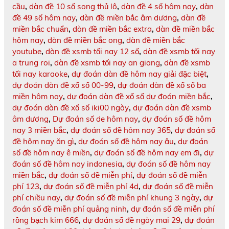
cầu
,
dàn đề 10 số song thủ lô
,
dàn đề 4 số hôm nay
,
dàn
đề 49 số hôm nay
,
dàn đề miền bắc âm dương
,
dàn đề
miền bắc chuẩn
,
dàn đề miền bắc extra
,
dàn đề miền bắc
hôm nay
,
dàn đề miền bắc ong
,
dàn đề miền bắc
youtube
,
dàn đề xsmb tối nay 12 số
,
dàn đề xsmb tối nay
a trung roi
,
dàn đề xsmb tối nay an giang
,
dàn đề xsmb
tối nay karaoke
,
dự đoán dàn đề hôm nay giải đặc biệt
,
dự đoán dàn đề xổ số 00-99
,
dự đoán dàn đề xổ số ba
miền hôm nay
,
dự đoán dàn đề xổ số dự đoán miền bắc
,
dự đoán dàn đề xổ số iki00 ngày
,
dự đoán dàn đề xsmb
âm dương
,
Dự đoán số de hôm nay
,
dự đoán số đề hôm
nay 3 miền bắc
,
dự đoán số đề hôm nay 365
,
dự đoán số
đề hôm nay ăn gì
,
dự đoán số đề hôm nay âu
,
dự đoán
số đề hôm nay ê miền
,
dự đoán số đề hôm nay em đi
,
dự
đoán số đề hôm nay indonesia
,
dự đoán số đề hôm nay
miền bắc
,
dự đoán số đề miễn phí
,
dự đoán số đề miễn
phí 123
,
dự đoán số đề miễn phí 4d
,
dự đoán số đề miễn
phí chiều nay
,
dự đoán số đề miễn phí khung 3 ngày
,
dự
đoán số đề miễn phí quảng ninh
,
dự đoán số đề miễn phí
rồng bạch kim 666
,
dự đoán số đề ngày mai 29
,
dự đoán